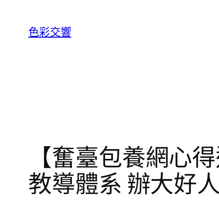
跳
至
色彩交響
主
要
內
容
【奮臺包養網心得
教導體系 辦大好