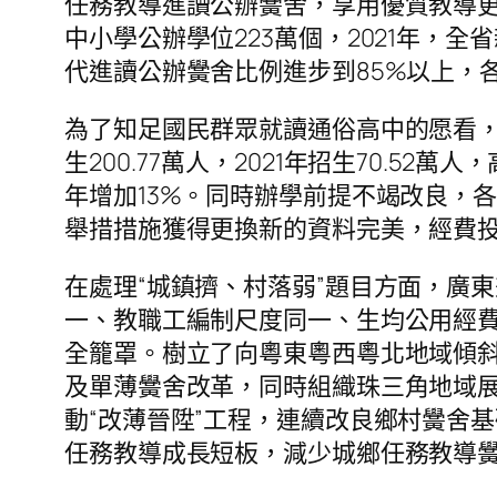
任務教導進讀公辦黌舍，享用優質教導
中小學公辦學位223萬個，2021年，
代進讀公辦黌舍比例進步到85%以上，
為了知足國民群眾就讀通俗高中的愿看，全
生200.77萬人，2021年招生70.52萬
年增加13%。同時辦學前提不竭改良，
舉措措施獲得更換新的資料完美，經費
在處理“城鎮擠、村落弱”題目方面，廣
一、教職工編制尺度同一、生均公用經
全籠罩。樹立了向粵東粵西粵北地域傾
及單薄黌舍改革，同時組織珠三角地域展
動“改薄晉陞”工程，連續改良鄉村黌舍
任務教導成長短板，減少城鄉任務教導