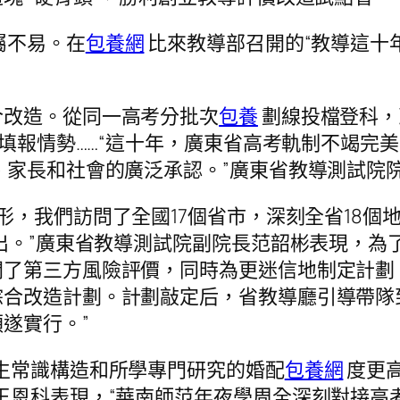
屬不易。在
包養網
比來教導部召開的“教導這十
合改造。從同一高考分批次
包養
劃線投檔登科，
愿填報情勢……“這十年，廣東省高考軌制不竭完
、家長和社會的廣泛承認。”廣東省教導測試院
，我們訪問了全國17個省市，深刻全省18個
提出。”廣東省教導測試院副院長范韶彬表現，
了第三方風險評價，同時為更迷信地制定計劃，
合改造計劃。計劃敲定后，省教導廳引導帶隊到
遂實行。”
生常識構造和所學專門研究的婚配
包養網
度更
王恩科表現，“華南師范年夜學周全深刻對接高