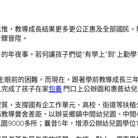
思惟，教導成長結果更多更公正惠及全部國民。
步驟晉陞。
的年夜事。若何讓孩子們從“有學上”到“上勤學
老蒼生眼前的困難。而現在，跟著學前教導成長三
人完成了孩子在家
包養
門口上公辦園和惠普幼兒
提質，支撐國有企工作單元、高校、街道等扶植
務教導黌舍差距，以辦妥鄉鎮中間幼兒園、中間
園9000多所；曩昔5年，增添公辦幼兒園學位1