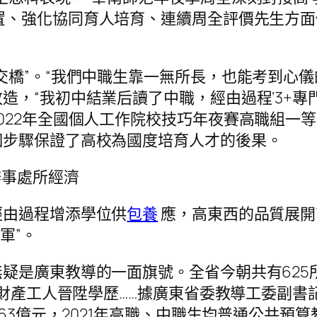
置、強化協同育人培育、連續周全評價先生方面
交橋”。“我們中職生靠一無所長，也能考到心儀
造，“我初中結業后讀了中職，經由過程‘3+專
022年全國個人工作院校技巧年夜賽高職組一
個步驟保證了高校為國度培育人才的後果。
辦事處所經濟
經由過程增添學位供
包養
應，高東西的品質展開
軍”。
疑是廣東教導的一面旗號。全省今朝共有625所
1萬財產工人晉陞學歷……據廣東省委教導工委副
63億元，2021年高職、中職生均普通公共預算教