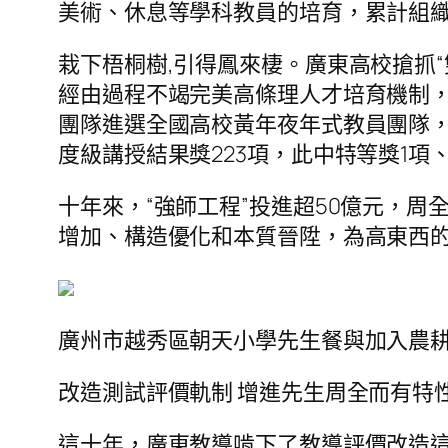
美術、休息等學科教員的培育，累計組織
栽下梧桐樹,引得鳳來棲。廣東高校搶抓
經由過程不竭完美高條理人才培育機制，
團隊進選全國高校黃年夜年式教員團隊，
度級講授結果獎223項，此中特等獎1項、
十年來，“強師工程”投進超50億元，
增加、構造優化和本質晉陞，為高東西的
廣州市越秀區朝天小學先生餐與加入農耕
改造測試評價軌制 增進先生周全而有特
這十年，廣東教導啃下了教導評價改造這