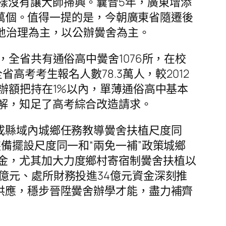
樣沒有讓大師掃興。曩昔5年，廣東增添
41萬個。值得一提的是，今朝廣東省隨遷後
進地治理為主，以公辦黌舍為主。
，全省共有通俗高中黌舍1076所，在校
，全省高考考生報名人數78.3萬人，較2012
辦額把持在1%以內，單薄通俗高中基本
解，知足了高考綜合改造請求。
成縣域內城鄉任務教導黌舍扶植尺度同
備擺設尺度同一和“兩免一補”政策城鄉
金，尤其加大力度鄉村寄宿制黌舍扶植以
億元、處所財務投進34億元資金深刻推
供應，穩步晉陞黌舍辦學才能，盡力補齊