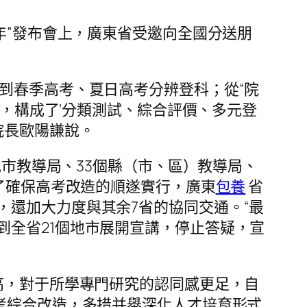
年”發布會上，廣東省受邀向全國分送朋
到春季高考、夏日高考分辨登科；從“院
美，構成了‘分類測試、綜合評價、多元登
院長歐陽謙說。
地市教導局、33個縣（市、區）教導局、
為了確保高考改造的順遂實行，廣東
包養
省
還加大力度與其余7省的協同交通。“最
全省21個地市展開宣講，停止答疑，宣
高，對于所學專門研究的認同感更足，自
考綜合改造，多措并舉深化人才培育形式