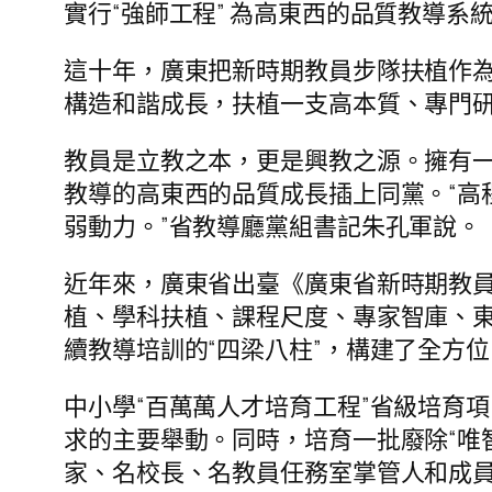
實行“強師工程” 為高東西的品質教導系統
這十年，廣東把新時期教員步隊扶植作為
構造和諧成長，扶植一支高本質、專門
教員是立教之本，更是興教之源。擁有
教導的高東西的品質成長插上同黨。“高
弱動力。”省教導廳黨組書記朱孔軍說。
近年來，廣東省出臺《廣東省新時期教員
植、學科扶植、課程尺度、專家智庫、
續教導培訓的“四梁八柱”，構建了全方
中小學“百萬萬人才培育工程”省級培育
求的主要舉動。同時，培育一批廢除“唯
家、名校長、名教員任務室掌管人和成員