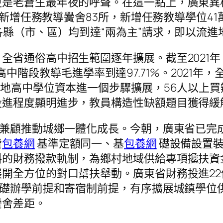
更是老蒼生最年夜的呼聲。在這一點上，廣東異
全省新增任務教導黌舍83所，新增任務教導學位
各縣（市、區）均到達“兩為主”請求，即以流
省通俗高中招生範圍逐年擴展。截至2021年
人，高中階段教導毛進學率到達97.71%。2021年
各地高中學位資本進一個步驟擴展，56人以上買
投進程度顯明進步，教員構造性缺額題目獲得緩
東兼顧推動城鄉一體化成長。今朝，廣東省已完
費
包養網
基準定額同一、基
包養網
礎設備設置裝
斜的財務撥款軌制，為鄉村地域供給專項攙扶資
開全方位的對口幫扶舉動。廣東省財務投進22
基礎辦學前提和寄宿制前提，有序擴展城鎮學位
黌舍差距。