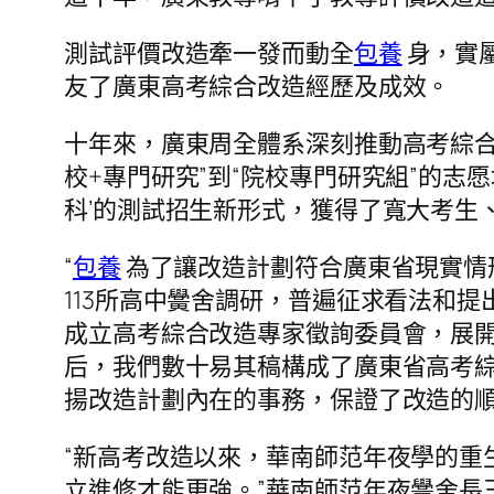
測試評價改造牽一發而動全
包養
身，實
友了廣東高考綜合改造經歷及成效。
十年來，廣東周全體系深刻推動高考綜
校+專門研究”到“院校專門研究組”的志
科’的測試招生新形式，獲得了寬大考生
“
包養
為了讓改造計劃符合廣東省現實情形
113所高中黌舍調研，普遍征求看法和
成立高考綜合改造專家徵詢委員會，展開
后，我們數十易其稿構成了廣東省高考綜
揚改造計劃內在的事務，保證了改造的順
“新高考改造以來，華南師范年夜學的重
立進修才能更強。”華南師范年夜黌舍長