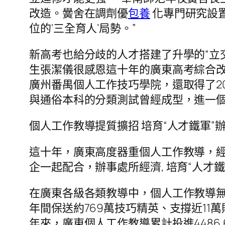
改造。黌舍在調劑優
包養
化專門研究設
位的‘三全育人’局勢。”
新高考也給分歧的人才搭建了升學的“立
生張潔儀很感恩這十年的廣東高考綜合改
廣州番禺個人工作技巧學院，還取得了2
與通俗本科的分類測試曾經成型，進一
個人工作教導提質擴招 培育“人才鐵軍”
這十年，廣東高度器重個人工作教導，
企一起配合，辦事處所經濟, 培育“人才鐵
在廣東各級各類教導中，個人工作教導無
年間保送約769萬技巧精英、支撐近1
年來，廣東個人工作教導累計投進4486.