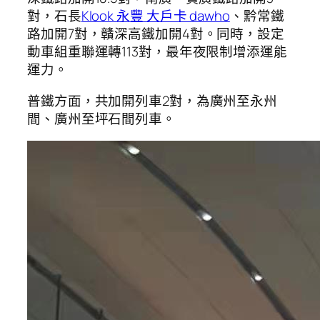
對，石長
Klook 永豐 大戶卡 dawho
、黔常鐵
路加開7對，贛深高鐵加開4對。同時，設定
動車組重聯運轉113對，最年夜限制增添運能
運力。
普鐵方面，共加開列車2對，為廣州至永州
間、廣州至坪石間列車。