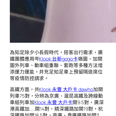
為知足除夕小長假時代，搭客出行需求，廣
鐵團體應用岑
Klook 台新gogo卡
嶺圖、加開
圖外列車、動車組重聯、套跑等多種方法增
添運力運能，并充足知足車上預留隔退席位
等疫情防控請求。
高鐵方面，共
Klook 永豐 大戶卡 dawho
加開
列車75對，分辨為京廣、滬昆高鐵及跨線動
車組列車加
Klook 永豐 大戶卡
開9.5對，廣深
港高鐵加……開14對，精深鐵路加開19對，杭
深鐵路加開18.5對，南廣、貴廣鐵路加開3