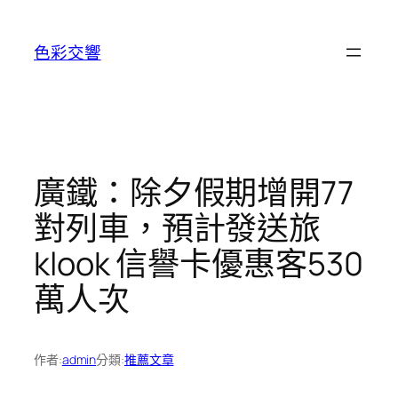
跳
至
色彩交響
主
要
內
容
廣鐵：除夕假期增開77
對列車，預計發送旅
klook 信譽卡優惠客530
萬人次
作者:
admin
分類:
推薦文章