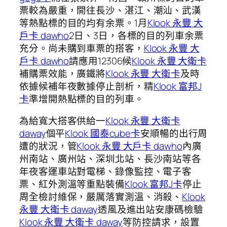
票較為嚴重，開往長沙、湛江、潮汕、武漢
等熱點標的目的均有余票。1月
Klook 永豐 大
戶卡 dawho
2日、3日，各標的目的列車余票
充分。尚未購到車票的搭客，
Klook 永豐 大
戶卡 dawho
請應用12306候
Klook 永豐 大衛卡
補購票效能，廣鐵將
Klook 永豐 大衛卡
及時
依據候補年夜數據停止剖析，精
Klook 富邦J
卡
準增開熱點標的目的列車。
為給寬大搭客供給一
Klook 永豐 大衛卡
daway
個平
Klook 國泰cube卡
安順暢的出行周
遭的狀況，管
Klook 永豐 大戶卡 dawho
內廣
州南站、廣州站、深圳北站、長沙南站等各
年夜客運車站對電梯、錄像監控、電子客
票、紅外測溫等重點裝備
Klook 富邦J卡
停止
周全檢討維保，嚴厲落實測溫、消殺、
Klook
永豐 大衛卡 daway
透風及進出站安康碼檢驗
Klook 永豐 大衛卡 daway
等防控請求，設置