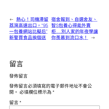
←
熱心！司機滯留
宿舍報到、自選舍友、
荔灣高速出口，“95
智S包養心得能外賣
一包養網站比擬后”
柜……別人家的年夜學讓
新警買食品挨個送
你羨慕到流口水！
→
留言
發佈留言
發佈留言必須填寫的電子郵件地址不會公
開。
必填欄位標示為
*
留言
*