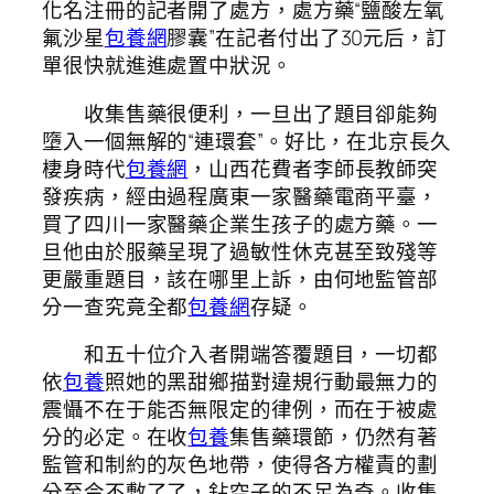
化名注冊的記者開了處方，處方藥“鹽酸左氧
氟沙星
包養網
膠囊”在記者付出了30元后，訂
單很快就進進處置中狀況。
收集售藥很便利，一旦出了題目卻能夠
墮入一個無解的“連環套”。好比，在北京長久
棲身時代
包養網
，山西花費者李師長教師突
發疾病，經由過程廣東一家醫藥電商平臺，
買了四川一家醫藥企業生孩子的處方藥。一
旦他由於服藥呈現了過敏性休克甚至致殘等
更嚴重題目，該在哪里上訴，由何地監管部
分一查究竟全都
包養網
存疑。
和五十位介入者開端答覆題目，一切都
依
包養
照她的黑甜鄉描對違規行動最無力的
震懾不在于能否無限定的律例，而在于被處
分的必定。在收
包養
集售藥環節，仍然有著
監管和制約的灰色地帶，使得各方權責的劃
分至今不敷了了，鉆空子的不足為奇。收集