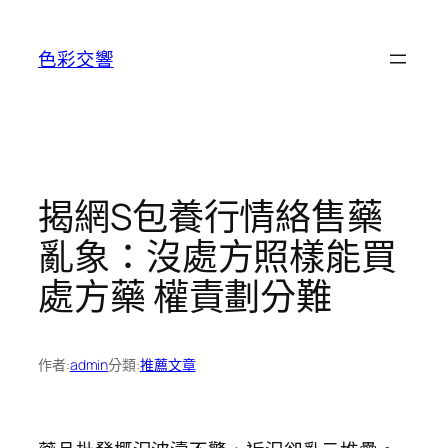
跳
至
色彩交響
主
要
內
容
揭網S包養行情絡售藥
亂象：沒處方照樣能買
處方藥 權責劃分難
作者:
admin
分類:
推薦文章