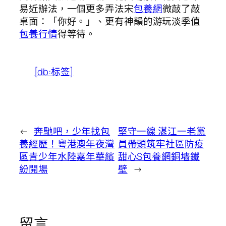
易近辦法，一個更多弄法宋
包養網
微敲了敲
桌面：「你好。」、更有神韻的游玩淡季值
包養行情
得等待。
[db:标签]
←
奔馳吧，少年找包
堅守一線 湛江一老黨
養經歷！粵港澳年夜灣
員帶頭筑牢社區防疫
區青少年水陸嘉年華繽
甜心S包養網銅墻鐵
紛開場
壁
→
留言