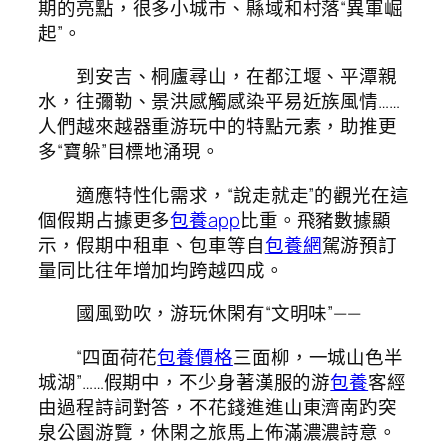
期的亮點，很多小城市、縣域和村落“異軍崛
起”。
到安吉、桐廬尋山，在都江堰、平潭親
水，往彌勒、景洪感觸感染平易近族風情……
人們越來越器重游玩中的特點元素，助推更
多“寶躲”目標地涌現。
適應特性化需求，“說走就走”的觀光在這
個假期占據更多
包養app
比重。飛豬數據顯
示，假期中租車、包車等自
包養網
駕游預訂
量同比往年增加均跨越四成。
國風勁吹，游玩休閑有“文明味”——
“四面荷花
包養價格
三面柳，一城山色半
城湖”……假期中，不少身著漢服的游
包養
客經
由過程詩詞對答，不花錢進進山東濟南趵突
泉公園游覽，休閑之旅馬上佈滿濃濃詩意。