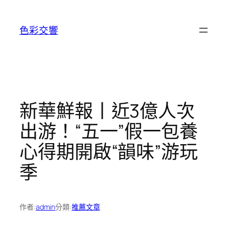
跳
至
色彩交響
主
要
內
容
新華鮮報丨近3億人次
出游！“五一”假一包養
心得期開啟“韻味”游玩
季
作者:
admin
分類:
推薦文章