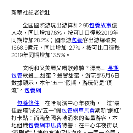
新華社記者徐壯
全國國際游玩出游算計2.95
包養故事
億
人次，同比增加7.6%，按可比口徑較2019年
同期增加28.2%；國際游
包養
客出游總破費
1668.9億元，同比增加12.7%，按可比口徑較
2019年同期增加13.5%。
文明和又美麗又唱歌難聽？漂亮……
長期
包養
歌聲……甜蜜？聲響甜蜜，游玩部5月6日
數據顯示，本年“五一”假期，游玩仍是“頂
流”。
包養網
包養條件
在哈爾濱中心年夜街，一道“最
佳麗墻”成為“五一”假
包養網車馬費
期新“網紅”
打卡點：面臨全國各地涌來的海量游客，本
地組織
包養網車馬費
特警，在中心年夜街以
“雨刷式”人墻的方法保持次序。一開一合間，