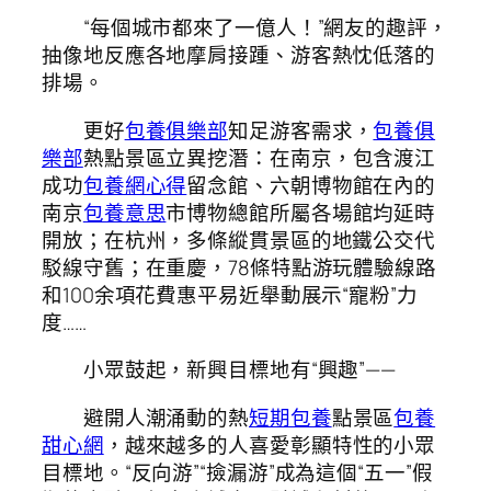
“每個城市都來了一億人！”網友的趣評，
抽像地反應各地摩肩接踵、游客熱忱低落的
排場。
更好
包養俱樂部
知足游客需求，
包養俱
樂部
熱點景區立異挖潛：在南京，包含渡江
成功
包養網心得
留念館、六朝博物館在內的
南京
包養意思
市博物總館所屬各場館均延時
開放；在杭州，多條縱貫景區的地鐵公交代
駁線守舊；在重慶，78條特點游玩體驗線路
和100余項花費惠平易近舉動展示“寵粉”力
度……
小眾鼓起，新興目標地有“興趣”——
避開人潮涌動的熱
短期包養
點景區
包養
甜心網
，越來越多的人喜愛彰顯特性的小眾
目標地。“反向游”“撿漏游”成為這個“五一”假