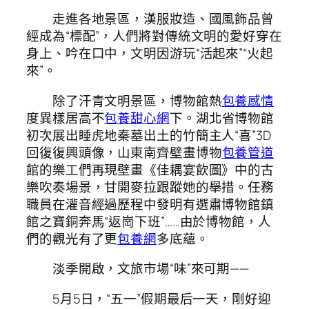
走進各地景區，漢服妝造、國風飾品曾
經成為“標配”，人們將對傳統文明的愛好穿在
身上、吟在口中，文明因游玩“活起來”“火起
來”。
除了汗青文明景區，博物館熱
包養感情
度異樣居高不
包養甜心網
下。湖北省博物館
初次展出睡虎地秦墓出土的竹簡主人“喜”3D
回復復興頭像，山東南齊壁畫博物
包養管道
館的樂工們再現壁畫《佳耦宴飲圖》中的古
樂吹奏場景，甘開麥拉跟蹤她的舉措。任務
職員在灌音經過歷程中發明有選肅博物館鎮
館之寶銅奔馬“返崗下班”……由於博物館，人
們的觀光有了更
包養網
多底蘊。
淡季開啟，文旅市場“味”來可期——
5月5日，“五一”假期最后一天，剛好迎