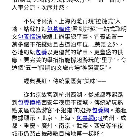
人車分流、次序井然。
不只哈爾濱。上海內灘再現“拉鏈式”人
墻、姑蘇打造
包養條件
“君到姑蘇”一站式聰明
文
包養情婦
旅線上辦事總平臺、宜賓設置一
萬多個不花錢姑且占道泊車位……美景之外，
各地紛紜
包養
以更優質的辦事、更豐盛的供
應、更完美的舉措措施撐起游玩的“里子”，令
這個“五一”假期的文旅市場“神韻實足”。
經典長紅，傳統景區有“美味”——
從北京故宮到杭州西湖，從成都春熙路
到
包養價格
西安年夜唐不夜城，傳統游玩熱
點景區成為游客“不犯錯”的選擇
包養網
。攜程
數據顯示，北京、上海、
包養網ppt
杭州、成
都、重慶、廣州、南京、武漢、西安等年夜
城市仍然占據熱點目標地第一梯隊。