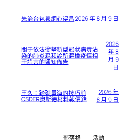
2026 年 8 月 9 日
朱治台包養網心得昌
2026
關于依法衝擊新型冠狀病毒沾
年 8
染的肺炎森和診所體檢疫情相
月 9
干謊言的通知佈告
日
2026 年
王久：踏礁量海的技巧前
OSDER奧斯德材料報價鋒
8 月 9 日
部落格
活動