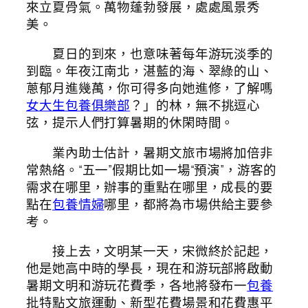
來立夏骨氣。萬物蓬勃發展，處處風景秀
美。
夏日的到來，也意味著每年游玩淡季的
到臨。年夜江南北，湛藍的海、翠綠的山、
蔥郁月進幾萬，你可得多向她進修，了解嗎
女大生包養俱樂部
？」的林，無不挑逗心
弦，提示人們打算暑期的休閑時間。
業內助士估計，暑期文旅市場將加倍非
常熱絡。“五一”假期比如一場“預演”，游客的
需求在哪里，辦事的重點在哪里，成長的要
點在
包養情婦
哪里，都將為市場供給主要參
考。
接上去，文明某一天，宋微終於記起，
他是她高中時的學長，現在和游玩部將啟動
暑期文明和游玩花費季，各地將發布一
包養
批特點文旅運動、新型花費場景和花費惠平