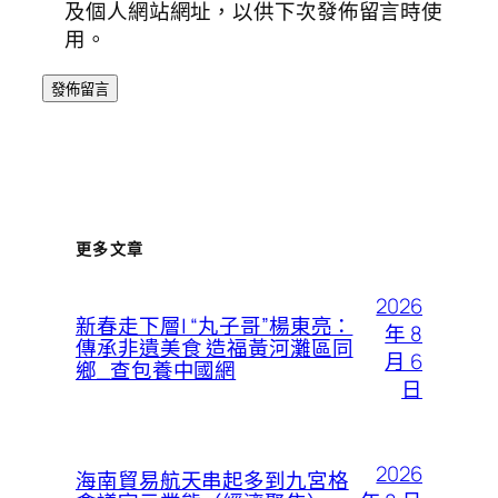
及個人網站網址，以供下次發佈留言時使
用。
更多文章
2026
新春走下層| “丸子哥”楊東亮：
年 8
傳承非遺美食 造福黃河灘區同
月 6
鄉_查包養中國網
日
2026
海南貿易航天串起多到九宮格