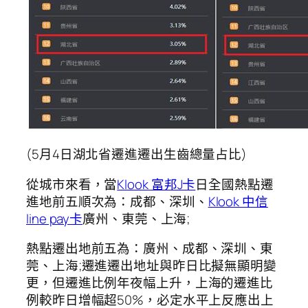
(5月4日湖北省遷進遷出生齒總量占比)
從城市來看，當
Klook 富邦J卡
日全國熱點遷
進地前五順次為：成都、深圳、
Klook 中信
line pay卡
廣州、東莞、上海;
熱點遷出地前五為：廣州、成都、深圳、東
莞、上海;遷進遷出地址與昨日比擬無顯明變
更，但遷進比例年夜幅上升，上海的遷進比
例較昨日增幅超50%，必定水平上反應出上