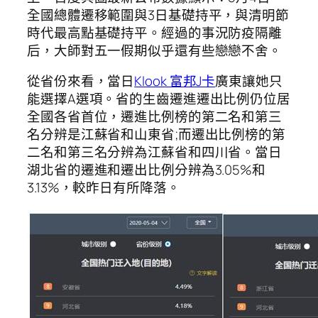
全國總體遷移範圍與3日基礎持平，與清明節
時代最高點基礎持平。經過的事況防疫隔離
后，大師對五一假期似乎還有些戀戀不舍。
從省份來看，當日
Klook 富邦J卡
廣東讓她只
能選擇A選項。省的生齒遷進遷出比例仍位居
全國各省首位，遷進比例榜的第二名和第三
名分辨是江蘇省和山東省;而遷出比例榜的第
二名和第三名分辨為江蘇省和四川省。當日
湖北省的遷進和遷出比例分辨為3.05%和
3.13%，較昨日有所降落。