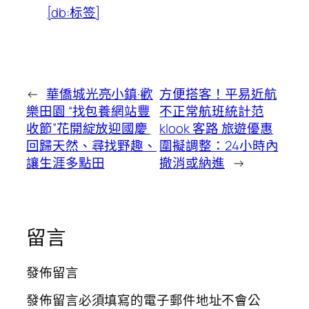
[db:标签]
←
華僑城光亮小鎮·歡
方便搭客！平易近航
樂田​園 “找包養網站豐
不正常航班統計范
收節”花開綻放迎國慶 ​
klook 客路 旅遊優惠
回歸天然、尋找野趣、
圍擬調整：24小時內
讓生涯多點田
撤消或納進
→
留言
發佈留言
發佈留言必須填寫的電子郵件地址不會公