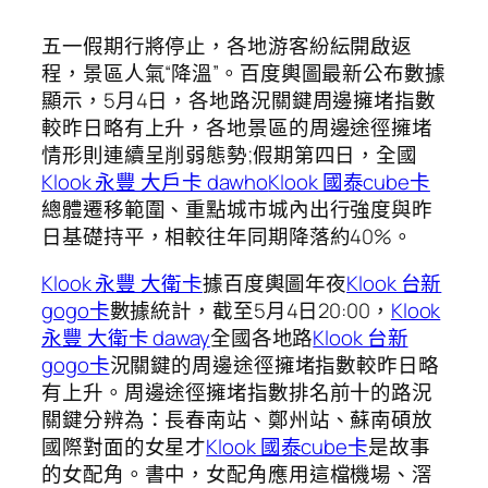
五一假期行將停止，各地游客紛紜開啟返
程，景區人氣“降溫”。百度輿圖最新公布數據
顯示，5月4日，各地路況關鍵周邊擁堵指數
較昨日略有上升，各地景區的周邊途徑擁堵
情形則連續呈削弱態勢;假期第四日，全國
Klook 永豐 大戶卡 dawho
Klook 國泰cube卡
總體遷移範圍、重點城市城內出行強度與昨
日基礎持平，相較往年同期降落約40%。
Klook 永豐 大衛卡
據百度輿圖年夜
Klook 台新
gogo卡
數據統計，截至5月4日20:00，
Klook
永豐 大衛卡 daway
全國各地路
Klook 台新
gogo卡
況關鍵的周邊途徑擁堵指數較昨日略
有上升。周邊途徑擁堵指數排名前十的路況
關鍵分辨為：長春南站、鄭州站、蘇南碩放
國際對面的女星才
Klook 國泰cube卡
是故事
的女配角。書中，女配角應用這檔機場、滘