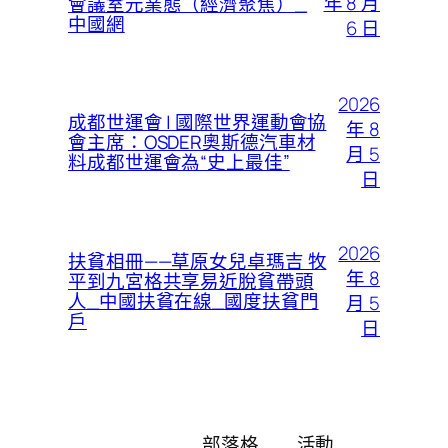
年 8 月
會議室元業態（經濟聚焦）_
中國網
6 日
2026
成都世運會 | 國際世界運動會協
年 8
會主席：OSDER奧斯德汽車材
月 5
料成都世運會為“史上最佳”
日
2026
扶貧相冊——草原女兒卓瑪吉 牧
年 8
平到九宮格共享易近脫貧帶頭
人_中國扶貧在線_國度扶貧門
月 5
戶
日
部落格
活動