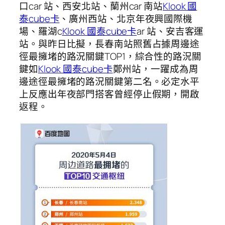
口car 站、西安北站、蘭州car 南站
Klook 國
泰cube卡
、廣州西站、北京年夜興國際機
場、羅湖c
Klook 國泰cube卡
ar 站、安吉客運
站。與昨日比擬，長春南站照舊占據周邊途
徑最擁堵的路況關鍵TOP1，綜合性的路況關
鍵如
Klook 國泰cube卡
鄭州站，一躍成為周
邊途徑最擁堵的路況關鍵第二名。必定水平
上反應出年夜部門搭客曾經停止假期，開啟
返程。