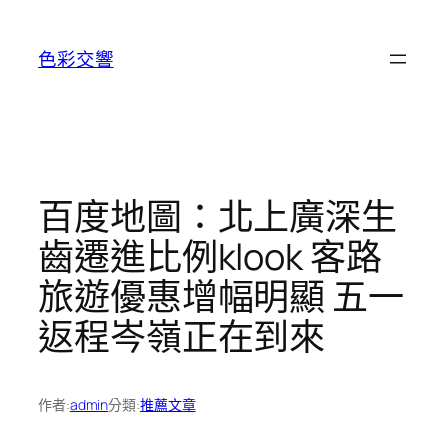
跳
至
色彩交響
主
要
內
容
百度地圖：北上廣深生
齒遷進比例klook 客路
旅遊優惠增幅明顯 五一
返程岑嶺正在到來
作者:
admin
分類:
推薦文章