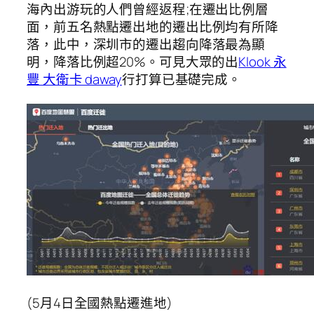
海內出游玩的人們曾經返程;在遷出比例層
面，前五名熱點遷出地的遷出比例均有所降
落，此中，深圳市的遷出趨向降落最為顯
明，降落比例超20%。可見大眾的出
Klook 永
豐 大衛卡 daway
行打算已基礎完成。
(5月4日全國熱點遷進地)