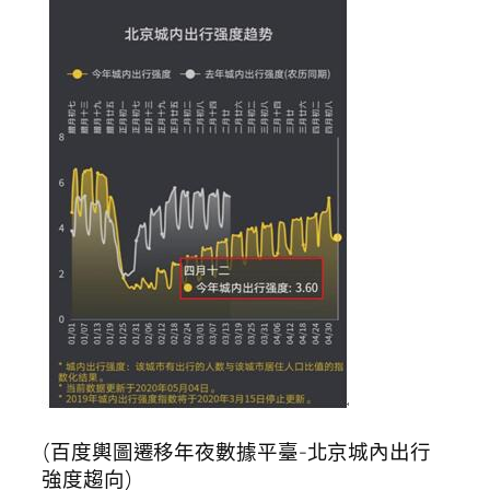
(百度輿圖遷移年夜數據平臺-北京城內出行
強度趨向)