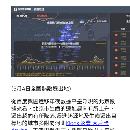
(5月4日全國熱點遷出地)
從百度輿圖遷移年夜數據平臺浮現的北京數
據來看，北京市生齒的遷進趨向有所上升，
遷出趨向有所降落;遷進起源地及生齒遷出目
標地的城市多附屬河北
Klook 永豐 大戶卡