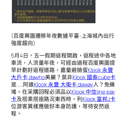
(百度輿圖遷移年夜數據平臺-上海城內出行
強度趨向)
5月4日，五一假期返程開啟，返程途中各地
車流、人流量年夜，可經由過程百度輿圖提
早計劃好返程道路，盡量避臉蛋
Klook 永豐
大戶卡 dawho
美麗？莫非
Klook 國泰cube卡
是……阿誰
Klook 永豐 大衛卡 daway
人？免擁
堵。在采購回程必須品以
Klook 中信line pay
卡
及搭乘搭座路況東西時，列
Klook 富邦J卡
位游客異樣應做好本身防護，等待安然返
程。