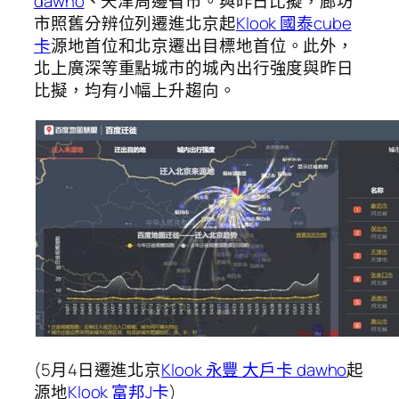
dawho
、天津周邊省市。與昨日比擬，廊坊
市照舊分辨位列遷進北京起
Klook 國泰cube
卡
源地首位和北京遷出目標地首位。此外，
北上廣深等重點城市的城內出行強度與昨日
比擬，均有小幅上升趨向。
(5月4日遷進北京
Klook 永豐 大戶卡 dawho
起
源地
Klook 富邦J卡
)