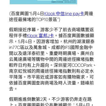
(百度輿圖“5月4日
Klook 中信line pay卡
周邊
途徑最擁堵的TOP10景區”)
假期接近序幕，游客少不了前去商場購置返
程伴手禮
Klook 富邦J卡
。據百度輿圖數據顯
示，5月4日，因游客增加，杭州的湖濱銀泰
in77C區以及萬象城、成都的IFS國際金融中
間以及遠洋泰初里、重慶時期廣場、廣州白
云萬達廣場等購物中間的周邊途徑擁堵指數
較昨日均有上升趨向。深圳星河COCOPark、
南京虹悅城的周邊途徑擁堵指數則有必定水
平降落。市平易近或游客如有購物需求，可
依據百度輿圖查詢商場及時人流量，錯峰前
去。
假期進進倒數第2天，不少游客仍奔走在路
上。百度輿圖最新公布數據顯示：5月4日，