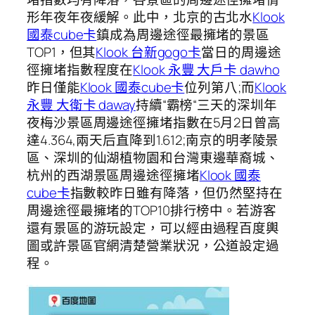
形年夜年夜緩解。此中，北京的古北水
Klook
國泰cube卡
鎮成為周邊途徑最擁堵的景區
TOP1，但其
Klook 台新gogo卡
當日的周邊途
徑擁堵指數程度在
Klook 永豐 大戶卡 dawho
昨日僅能
Klook 國泰cube卡
位列第八;而
Klook
永豐 大衛卡 daway
持續“霸榜“三天的深圳年
夜梅沙景區周邊途徑擁堵指數在5月2日曾高
達4.364,兩天后直降到1.612;南京的明孝陵景
區、深圳的仙湖植物園和台灣東邊華裔城、
杭州的西湖景區周邊途徑擁堵
Klook 國泰
cube卡
指數較昨日雖有降落，但仍然堅持在
周邊途徑最擁堵的TOP10排行榜中。若游客
還有景區的游玩設定，可以經由過程百度輿
圖或許景區官網清楚營業狀況，公道設定過
程。