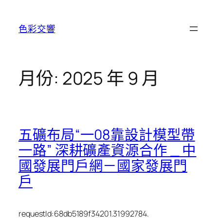
跳
至
色彩交響
主
要
內
容
月份:
2025 年 9 月
五礦布局“一08靠設計模型帶
一路” 深耕礦產資源合作 _ 中
國發展門戶網－國家發展門
戶
requestId:68db5189f34201.31992784.