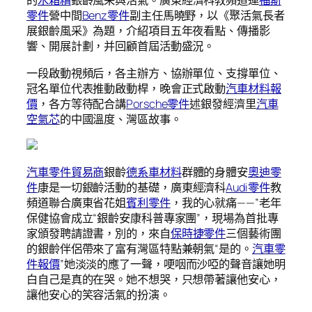
的
水箱精
銀齡風采與活氣。廣東經濟科教頻道運
福斯
零件
營中間
Benz零件
副主任馬曉野，以《聚活氣長者
展銀齡風采》為題，介紹項目五年夜看點、傳播影
響、開展計劃，并回顧首屆活動盛況。
一段啟動視頻后，各主辦方、協辦單位、支撐單位、
冠名單位代表推動啟動桿，晚會正式啟動
汽車材料報
價
，各方等待配合講
Porsche零件
述銀發經濟里
汽車
空氣芯
的中國溫度、灣區故事。
汽車零件貿易商
銀齡
德系車材料
群體的身體安
奧迪零
件
康是一切銀齡活動的基礎，廣東經濟科
Audi零件
教
頻道聯合廣東省花姐
賓利零件
，我的心就痛——”老年
保健協會成立“銀齡安康科普專家團”，現場為首批專
家頒發聘請證書，別的，來自
保時捷零件
三個藝術團
的銀齡伴侶帶來了富有灣區特點兼朝氣“是的。
汽車零
件報價
”她淡淡的應了一聲，哽咽而沙啞的聲音讓她明
白自己是真的在哭。她不想哭，只想帶著讓他安心，
讓他安心的笑容活氣的扮演。