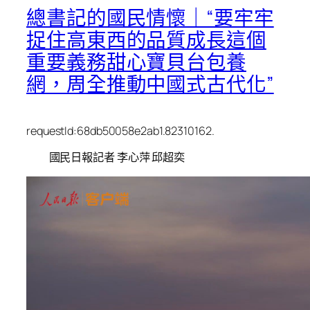
總書記的國民情懷｜“要牢牢
捉住高東西的品質成長這個
重要義務甜心寶貝台包養
網，周全推動中國式古代化”
requestId:68db50058e2ab1.82310162.
國民日報記者 李心萍 邱超奕