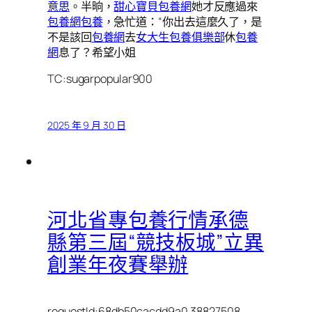
意思
。半晌，
甜心寶貝包養網
她才反應過來
包養網
包養
，急忙道：“你出去這麼久了，是
不是該回
包養網
去
女大生包養俱樂部
休
包養
網
息了？希望小姐
TC:sugarpopular900
2025 年 9 月 30 日
河北省專包養行情承德
縣第三屆“競技板城”立異
創業年夜賽舉辦
requestId:68db50cacdd9a0.38827508.