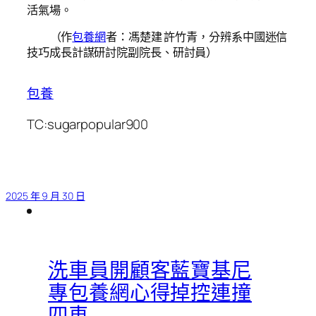
活氣場。
（作
包養網
者：馮楚建 許竹青，分辨系中國迷信
技巧成長計謀研討院副院長、研討員）
包養
TC:sugarpopular900
2025 年 9 月 30 日
洗車員開顧客藍寶基尼
專包養網心得掉控連撞
四車