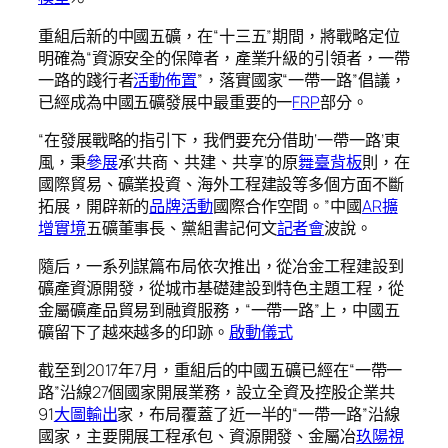
重組后新的中國五礦，在“十三五”期間，將戰略定位
明確為“資源安全的保障者，產業升級的引領者，一帶
一路的踐行者
活動佈置
”，落實國家“一帶一路”倡議，
已經成為中國五礦發展中最重要的一
FRP
部分。
“在發展戰略的指引下，我們要充分借助‘一帶一路’東
風，秉
參展
承‘共商、共建、共享’的原
舞臺背板
則，在
國際貿易、礦業投資、海外工程建設等多個方面不斷
拓展，開辟新的
品牌活動
國際合作空間。”中國
AR擴
增實境
五礦董事長、黨組書記何文
記者會
波說。
隨后，一系列謀篇布局依次推出，從冶金工程建設到
礦產資源開發，從城市基礎建設到特色主題工程，從
金屬礦產品貿易到融資服務，“一帶一路”上，中國五
礦留下了越來越多的印跡。
啟動儀式
截至到2017年7月，重組后的中國五礦已經在“一帶一
路”沿線27個國家開展業務，設立全資及控股企業共
91
大圖輸出
家，布局覆蓋了近一半的“一帶一路”沿線
國家，主要開展工程承包、資源開發、金屬冶
玖陽視