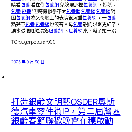
睛看
包養
看在你
包養網
兒媳婦那裡
包養網
，媽媽。
包養
包養
”但時機似乎不太
包養網
包養網
包養網
對，
因
包養網
為父母臉上的表情很沉重
包養網
，一
包養
點笑容
包養
包養網
也沒有。母
包養
親的眼眶更紅了，
淚水從眼眶裡滾落
包養網
下
包養網
來，嚇了她一跳
TC:sugarpopular900
2025 年 9 月 30 日
打造銀齡文明藝OSDER奧斯
德汽車零件術IP，第二屆灣區
銀齡春節聯歡晚會在穗啟動