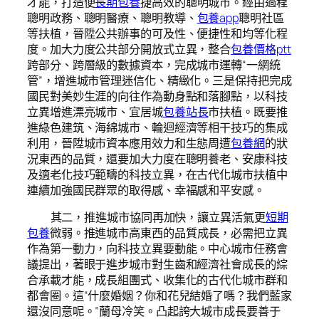
才能，打造便
長期包養
捷高效的聰明城市。經由過程
聰明政務、聰明醫療、聰明教導、
包養app
聰明社區
等扶植，晉陞公共辦事的可及性、便捷性和均等化程
度。加大力度公共部分開放式立異，整合
包養價格ptt
跨部分、跨層級的數據資本，完成城市運轉“一網統
管”，增進城市管理迷信化、精緻化。三是保持把完成
國民對美妙生涯的向往作為動身點和落腳點，以科技
立異增進漂亮城市、宜居城
包養站長
市扶植。既要推
進綠色建筑、海綿城市、輪迴經濟等相干技巧的集成
利用，晉陞城市資本應用效力和生態周遭
包養網
的狀
況東西的品質，還要加大力度在聰明養老、安康科技
及適老化技巧範疇的科技立異，在古代化城市扶植中
連續加強國民群眾的取得感、幸福感和平安感。
其二，推進城市協同再加快，讓立異活氣更
短期
包養
微弱。推進城市高東西的品質成長，必需把立異
作為第一動力，向科技立異要動能。中心城市任務會
議提出，著眼于進步城市對生齒和經濟社會成長的綜
合承載才能，成長組團式、收集化的古代化城市群和
都會圈。這“什麼婚姻？你和花兒結婚了嗎？我們藍家
還沒同意呢。”蘭母冷笑。凸起誇大城市成長要善于