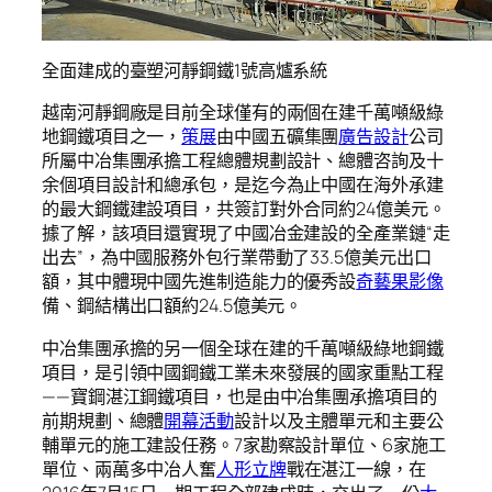
全面建成的臺塑河靜鋼鐵1號高爐系統
越南河靜鋼廠是目前全球僅有的兩個在建千萬噸級綠
地鋼鐵項目之一，
策展
由中國五礦集團
廣告設計
公司
所屬中冶集團承擔工程總體規劃設計、總體咨詢及十
余個項目設計和總承包，是迄今為止中國在海外承建
的最大鋼鐵建設項目，共簽訂對外合同約24億美元。
據了解，該項目還實現了中國冶金建設的全產業鏈“走
出去”，為中國服務外包行業帶動了33.5億美元出口
額，其中體現中國先進制造能力的優秀設
奇藝果影像
備、鋼結構出口額約24.5億美元。
中冶集團承擔的另一個全球在建的千萬噸級綠地鋼鐵
項目，是引領中國鋼鐵工業未來發展的國家重點工程
——寶鋼湛江鋼鐵項目，也是由中冶集團承擔項目的
前期規劃、總體
開幕活動
設計以及主體單元和主要公
輔單元的施工建設任務。7家勘察設計單位、6家施工
單位、兩萬多中冶人奮
人形立牌
戰在湛江一線，在