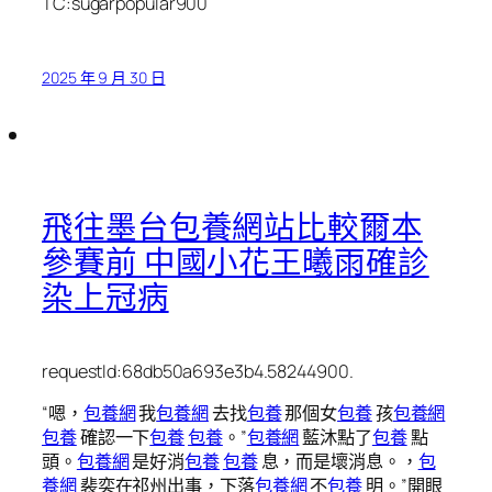
TC:sugarpopular900
2025 年 9 月 30 日
飛往墨台包養網站比較爾本
參賽前 中國小花王曦雨確診
染上冠病
requestId:68db50a693e3b4.58244900.
“嗯，
包養網
我
包養網
去找
包養
那個女
包養
孩
包養網
包養
確認一下
包養
包養
。”
包養網
藍沐點了
包養
點
頭。
包養網
是好消
包養
包養
息，而是壞消息。，
包
養網
裴奕在祁州出事，下落
包養網
不
包養
明。”開眼