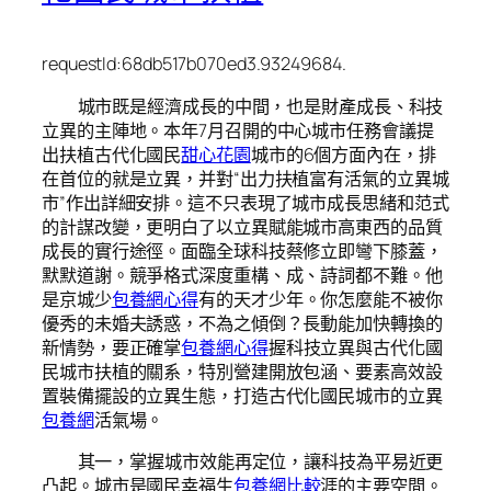
requestId:68db517b070ed3.93249684.
城市既是經濟成長的中間，也是財產成長、科技
立異的主陣地。本年7月召開的中心城市任務會議提
出扶植古代化國民
甜心花園
城市的6個方面內在，排
在首位的就是立異，并對“出力扶植富有活氣的立異城
市”作出詳細安排。這不只表現了城市成長思緒和范式
的計謀改變，更明白了以立異賦能城市高東西的品質
成長的實行途徑。面臨全球科技蔡修立即彎下膝蓋，
默默道謝。競爭格式深度重構、成、詩詞都不難。他
是京城少
包養網心得
有的天才少年。你怎麼能不被你
優秀的未婚夫誘惑，不為之傾倒？長動能加快轉換的
新情勢，要正確掌
包養網心得
握科技立異與古代化國
民城市扶植的關系，特別營建開放包涵、要素高效設
置裝備擺設的立異生態，打造古代化國民城市的立異
包養網
活氣場。
其一，掌握城市效能再定位，讓科技為平易近更
凸起。城市是國民幸福生
包養網比較
涯的主要空間。