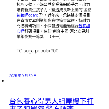
技巧反動，不竭晉陞企業焦點競爭力。出力
培養新質生孩子力、塑造成長新上風的“金點
包養網dcard
子”。近年來，承德縣多個項目
在省市立異創業年夜賽中摘金奪銀，特耐力
門控科研項目、小快智造電能過濾器
包養甜
心網
科研項目，連任“創客中國”河北立異創
業年夜賽一等獎。（王一）
TC:sugarpopular900
2025 年 9 月 30 日
台包養心得男人組屋樓下打
妻子犯眾怒 警方調查