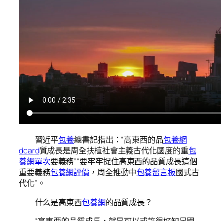
習近平
包養
總書記指出：“高東西的品
包養網
dcard
質成長是周全扶植社會主義古代化國度的重
包
養網單次
要義務”“要牢牢捉住高東西的品質成長這個
重要義務
包養網評價
，周全推動中
包養留言板
國式古
代化”。
什么是高東西
包養網
的品質成長？
“高東西的品質成長，就是可以或許很好知足國