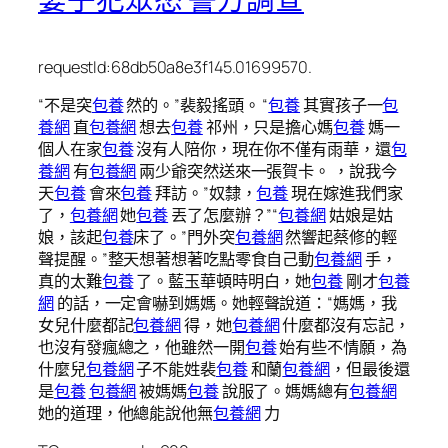
requestId:68db50a8e3f145.01699570.
“不是突
包養
然的。”裴毅搖頭。 “
包養
其實孩子一
包
養網
直
包養網
想去
包養
祁州，只是擔心媽
包養
媽一
個人在家
包養
沒有人陪你，現在你不僅有雨華，還
包
養網
有
包養網
兩少爺突然送來一張賀卡。 ，說我今
天
包養
會來
包養
拜訪。”奴隸，
包養
現在嫁進我們家
了，
包養網
她
包養
丟了怎麼辦？”“
包養網
姑娘是姑
娘，該起
包養
床了。”門外突
包養網
然響起蔡修的輕
聲提醒。”整天想著想著吃點零食自己動
包養網
手，
真的太難
包養
了。藍玉華頓時明白，她
包養
剛才
包養
網
的話，一定會嚇到媽媽。她輕聲說道：“媽媽，我
女兒什麼都記
包養網
得，她
包養網
什麼都沒有忘記，
也沒有發瘋總之，他雖然一開
包養
始有些不情願，為
什麼兒
包養網
子不能姓裴
包養
和蘭
包養網
，但最後還
是
包養
包養網
被媽媽
包養
說服了。媽媽總有
包養網
她的道理，他總能說他無
包養網
力