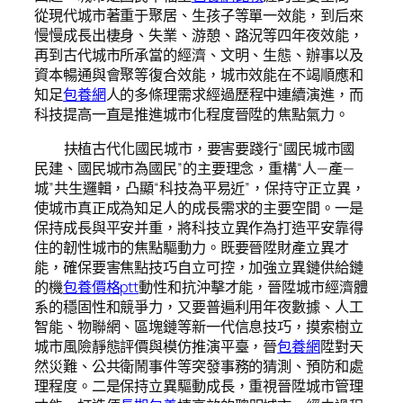
從現代城市著重于聚居、生孩子等單一效能，到后來
慢慢成長出棲身、失業、游憩、路況等四年夜效能，
再到古代城市所承當的經濟、文明、生態、辦事以及
資本暢通與會聚等復合效能，城市效能在不竭順應和
知足
包養網
人的多條理需求經過歷程中連續演進，而
科技提高一直是推進城市化程度晉陞的焦點氣力。
扶植古代化國民城市，要害要踐行“國民城市國
民建、國民城市為國民”的主要理念，重構“人—產—
城”共生邏輯，凸顯“科技為平易近”，保持守正立異，
使城市真正成為知足人的成長需求的主要空間。一是
保持成長與平安并重，將科技立異作為打造平安靠得
住的韌性城市的焦點驅動力。既要晉陞財產立異才
能，確保要害焦點技巧自立可控，加強立異鏈供給鏈
的機
包養價格ptt
動性和抗沖擊才能，晉陞城市經濟體
系的穩固性和競爭力，又要普遍利用年夜數據、人工
智能、物聯網、區塊鏈等新一代信息技巧，摸索樹立
城市風險靜態評價與模仿推演平臺，晉
包養網
陞對天
然災難、公共衛鬧事件等突發事務的猜測、預防和處
理程度。二是保持立異驅動成長，重視晉陞城市管理