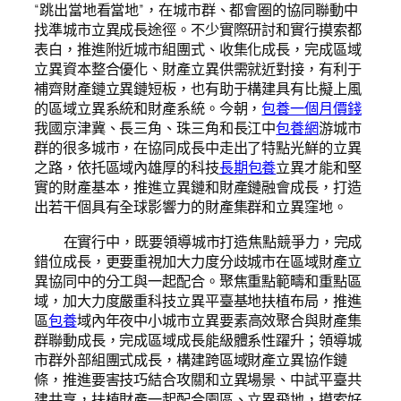
“跳出當地看當地”，在城市群、都會圈的協同聯動中
找準城市立異成長途徑。不少實際研討和實行摸索都
表白，推進附近城市組團式、收集化成長，完成區域
立異資本整合優化、財產立異供需就近對接，有利于
補齊財產鏈立異鏈短板，也有助于構建具有比擬上風
的區域立異系統和財產系統。今朝，
包養一個月價錢
我國京津冀、長三角、珠三角和長江中
包養網
游城市
群的很多城市，在協同成長中走出了特點光鮮的立異
之路，依托區域內雄厚的科技
長期包養
立異才能和堅
實的財產基本，推進立異鏈和財產鏈融會成長，打造
出若干個具有全球影響力的財產集群和立異窪地。
在實行中，既要領導城市打造焦點競爭力，完成
錯位成長，更要重視加大力度分歧城市在區域財產立
異協同中的分工與一起配合。聚焦重點範疇和重點區
域，加大力度嚴重科技立異平臺基地扶植布局，推進
區
包養
域內年夜中小城市立異要素高效聚合與財產集
群聯動成長，完成區域成長能級體系性躍升；領導城
市群外部組團式成長，構建跨區域財產立異協作鏈
條，推進要害技巧結合攻關和立異場景、中試平臺共
建共享，扶植財產一起配合園區、立異飛地，摸索好