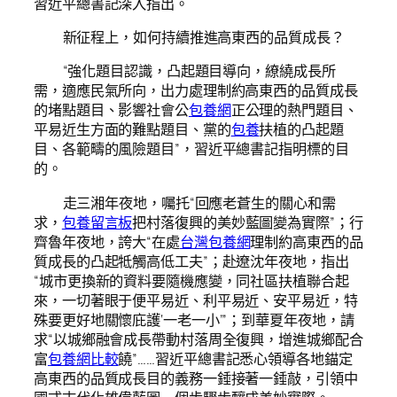
習近平總書記深入指出。
新征程上，如何持續推進高東西的品質成長？
“強化題目認識，凸起題目導向，繚繞成長所
需，適應民氣所向，出力處理制約高東西的品質成長
的堵點題目、影響社會公
包養網
正公理的熱門題目、
平易近生方面的難點題目、黨的
包養
扶植的凸起題
目、各範疇的風險題目”，習近平總書記指明標的目
的。
走三湘年夜地，囑托“回應老蒼生的關心和需
求，
包養留言板
把村落復興的美妙藍圖變為實際”；行
齊魯年夜地，誇大“在處
台灣包養網
理制約高東西的品
質成長的凸起牴觸高低工夫”；赴遼沈年夜地，指出
“城市更換新的資料要隨機應變，同社區扶植聯合起
來，一切著眼于便平易近、利平易近、安平易近，特
殊要更好地關懷庇護‘一老一小’”；到華夏年夜地，請
求“以城鄉融會成長帶動村落周全復興，增進城鄉配合
富
包養網比較
饒”……習近平總書記悉心領導各地錨定
高東西的品質成長目的義務一錘接著一錘敲，引領中