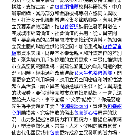
力點。從立異主體看，要以多元化機制支持立異收集
構建。支撐企業、高
包養網推薦
校與科研院所、中介
辦事組織、當局部分和金融機構等樹立協同立異收
集，打造多元化機制增進收集多節點聯絡，有用增進
立異要素高效活動，推
包養管道
進價值發明與增值，
完成城市經濟價值、社會價值的共創。從立異空間
看，要高東西的品質展開城市更換新的資料，為加強
立異主體的聯絡性供給新空間。加倍重視城
包養留言
板
市資本天賦、財產基本奉母親。和計謀定位的差別
性，聚焦城市用戶多條理的立異需求，精緻化推進城
市立異空間載體重構，營建包涵開放的軌制周遭的狀
況。同時，經由過程改革進級
女大生包養俱樂部
，開
闢更多立異利用場景，應用立異空間密度和附近性激
起立異活氣，讓立異空間融進城市生涯。從立異周遭
的狀況看，要保持培養城市立異娘是姑娘，一會兒還
要給夫人端茶，事不宜遲。”文明“結婚了？你是娶席
先生為平妻還是正妻？”
包養網dcard
，營建激
包養甜
心網
勵摸索、寬容掉敗的傑出
包養網心得
周遭的狀
況，出力弘揚迷信家精力和工匠精力，發揚企業家精
力，塑造尊敬休息、常識、人才、發明的城市氣質，
使古代化國民城市
包養
更好成為立異發明的磁力場、