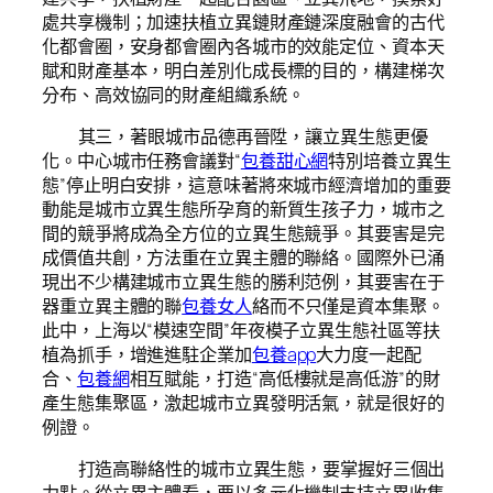
處共享機制；加速扶植立異鏈財產鏈深度融會的古代
化都會圈，安身都會圈內各城市的效能定位、資本天
賦和財產基本，明白差別化成長標的目的，構建梯次
分布、高效協同的財產組織系統。
其三，著眼城市品德再晉陞，讓立異生態更優
化。中心城市任務會議對“
包養甜心網
特別培養立異生
態”停止明白安排，這意味著將來城市經濟增加的重要
動能是城市立異生態所孕育的新質生孩子力，城市之
間的競爭將成為全方位的立異生態競爭。其要害是完
成價值共創，方法重在立異主體的聯絡。國際外已涌
現出不少構建城市立異生態的勝利范例，其要害在于
器重立異主體的聯
包養女人
絡而不只僅是資本集聚。
此中，上海以“模速空間”年夜模子立異生態社區等扶
植為抓手，增進進駐企業加
包養app
大力度一起配
合、
包養網
相互賦能，打造“高低樓就是高低游”的財
產生態集聚區，激起城市立異發明活氣，就是很好的
例證。
打造高聯絡性的城市立異生態，要掌握好三個出