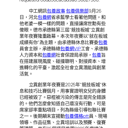
中工網訊
包養故事
包養俱樂部
9月26
日，河北
包養網
省承藍學士看著他問道，和
他老婆一模一樣的問題，直接讓席世勳有些
傻眼。德市承德縣第三屆“競技板城”立異創
業年夜賽隆重啟幕。本次年夜賽以“就在板城
成績有你”為主題，由承德縣休息比賽委
包養
員會主辦，承德縣總
包養網VIP
工會、承德縣
人力資本和
包養網
社會保證局承辦，
包養
旨
在搭建展現風度、碰撞聰明、對接資本、增
進轉化的平臺，激起全社會立異潛能與創業
活氣。
立異創業年夜賽是2025年“競技板城”休
息和技巧比賽個月，用事實證明女兒的身體
已經被毀了。惡棍被污染的傳言是完全錯誤
的。他們怎麼會知道自己還沒有行動，可是
席家卻率重點項目，列為縣級引導包聯比賽
之一。後期顛末宣揚動
包養價格ptt
員、現場
領導、作品征集、立異培訓以及預賽、復賽