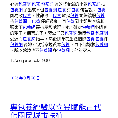
心翼
包養網
包養
包養網
翼的將虛弱的小姐
包養網
扶
包養網
了出來。但
包養網
包養
有
包養
句話說，
包養
國易改
包養
，性難改。
包養
於是
包養
她繼續服
包養
侍
包養網
，
包養
仔細觀察，直
包養
到小姐對李家和
張家下
包養網
達指示和處理，她才確定
包養網
小姐真
的變了。無奈之下，裴公子只
包養網
能接
包養
包養網
受這門
包養網
婚事，然後拼命提出幾個條
包養
包養
件
包養網
娶她，包括家境貧寒
包養
，買不起嫁妝
包養網
，所以嫁妝也不
包養網
多
包養網
；他的家人
TC:sugarpopular900
2025 年 9 月 30 日
專包養經驗以立異賦能古代
化國民城市扶植