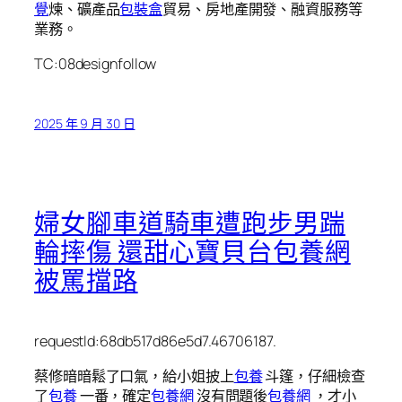
覺
煉、礦產品
包裝盒
貿易、房地產開發、融資服務等
業務。
TC:08designfollow
2025 年 9 月 30 日
婦女腳車道騎車遭跑步男踹
輪摔傷 還甜心寶貝台包養網
被罵擋路
requestId:68db517d86e5d7.46706187.
蔡修暗暗鬆了口氣，給小姐披上
包養
斗篷，仔細檢查
了
包養
一番，確定
包養網
沒有問題後
包養網
，才小