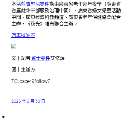
本活
藍寶堅尼零件
動由廣東省老干部年夜學（廣東省
省屬離休干部服務治理中間）、廣東省婦女兒童活動
中間、廣東經濟科教頻道、廣東省老年保健協會配合
主辦，《秋光》雜志聯合主辦。
汽車機油芯
文丨記者
賓士零件
艾修煜
圖丨主辦方
TC:osder9follow7
2025 年 9 月 30 日