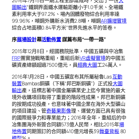
2016年7月15日一期工程全部建成時，交出了一份
大
圖輸出
“鐵鋼界面鐵水運輸距離小于1.0千米、全場鐵
素利用率大于97.2%、場內固體廢物綜合利用率達
99.96%，噸鋼外購新水消費2.8噸，噸鋼
AR擴增實境
綜合占地面積0.84平方米”世界先進水平的答卷。
序
展場設計
幕
活動佈置
謀篇布局“一帶一路”
2015年12月8日，經國務院批準，中國五礦與中冶集
FRP
團實施戰略重組，重組后新
VR虛擬實境
的中國五
礦資產總額超過7500億元，員
經典大圖
工24萬人。
2016年1月28日，中國五礦宣布其所屬秘魯Las
互動
裝置
Bambas銅礦（下稱“邦巴斯銅礦”）正式投
大圖
輸出
產，這標志著中國金屬礦業史上迄今實施的最大
境外收購項目取得了重要的階段性成果。邦巴斯銅礦
的按期成功投產，也意味著中國企業在海外大型礦山
的項目建設、管
奇藝果影像
理、運營方面已具有很強
的國際競爭力和專業能力；2016年全年，重組后的中
冶集團海外新簽合同額573億人民幣，相比2015年
場
地佈置
同期簽訂的合同額410億元增長39
舞臺背板
.80
模型
%。