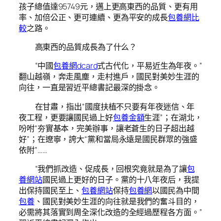
孩子總值達95749元，邁上更高東西的品質、更有用
率、加倍公正、更可連續、更為平安的成長
包養網比
較
之路。
高東西的品質成長為了什么？
“中國
包養網dcard
式古代化，平易近生為年夜。”
翻山越嶺，奔走風塵，走村進戶，國民對美妙生涯的
向往，一直是習近平總書記最深的掛念。
在甘肅，指出“國度扶植不只要有年夜迷信、年
夜工程，更要讓國民過上好
包養金額
生涯”；在湖北，
吩咐“夯實基本，完美辦事，讓老蒼生的日子超出越
好”；在遼寧，誇大“黨和當局永遠是國民群眾的強盛
依附”……
“我們抓改造、促成長，回根究竟就是為了讓
包
養網站
國民過上更好的日子。黨的十八年夜后，我提
出保持國民至上、
包養網站
保持
包養網
以國民為中間
包養
、國民對美妙生涯的向往就是我們的奮斗目的，
必需將其落實到周全深化改造的全經過歷程各方面。”