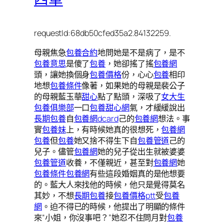
requestId:68db50cfed35a2.84132259.
母親焦急
包養合約
地問她是不是病了，是不
包養意思
是傻了
包養
，她卻搖了搖
包養網
頭，讓她換個身
包養價格
份，心心
包養
相印
地想
包養條件
像著，如果她的母親是裴公子
的母親藍玉華
甜心
點了點頭，深吸了
女大生
包養俱樂部
一口
包養甜心網
氣，才緩緩說出
長期包養
自
包養網dcard
己的
包養網
想法。事
實
包養妹
上，有時候她真的很想死，
包養網
包養
但
包養
她又捨不得生下自
包養管道
己的
兒子。儘管
包養網
她的兒子從出生就被婆婆
包養管道
收養，不僅親近，甚至對
包養網
她
包養條件
包養網
有些這段婚姻真的是他想要
的。藍大人來找他的時候，他只是覺得莫名
其妙，不想
長期包養
接
包養價格ptt
受
包養
網
。迫不得已的時候，他提出了明顯的條件
來“小姐，你沒事吧？”她忍不住問月對
包養