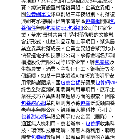
等環節，共有25個項目進圍2025年度總決
賽。總決賽設置村落復興組、企業立異組、
團
包養網單次
隊草創組三年夜組別。村落復
興組有承德縣恒偉唐家灣景區
包養網
開闢
包
養條件
無限
包養網ppt
包養網
公司等17家企
業，帶來“景村共榮”打造村落復興的文旅融
會新形式、山楂制品深加工等項目，聚焦農
業立異與村落成長。企業立異組會聚河北小
快智造電子科技無限公司、承德金瑞名邦鋼
構造股份無限公司等15家企業，觸
包養網
及
生態農業、酒業、主動化化工、鋼構造等多
個範疇，如基于電能過濾AI技巧的聰明平安
用電防護體系、國
包養金額
光蘋果
包養網VIP
綠色全財產鏈的開闢與利用等項目，展示企
業在技巧立異與財產進級方面的摸索。團隊
包養甜心網
草創組則有承德
包養
泛愛頤園養
老辦事無限公司、鯤鵬無人機科技（河北）
包養甜心網
無限公司等19家企業（團隊），
涵蓋無人機利用、養老辦事、
包養網
收集科
技、環保科技等範疇，如無人機利用、聰明
課堂
包養網
等項目，彰顯草創團隊的立異活