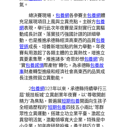
氣。
總決賽現場，
包養網
各參賽主
包養網
體
充足展現項目上風與立異亮點。主辦方
包養
網
表現，舉行此次年夜賽是深刻實行立異驅
動成長計謀、落實技巧強國計謀的詳細舉
動，也是推進承德縣經濟高東西的品質
包養
管道
成長、培養新增加點的無力舉動。年夜
賽有用激起了各類主體的立異熱忱，增進立
異要素集聚，推進諸多“奇思妙想
包養網
”向
“實
包養感情
際產物”轉化，為承德縣
包養故
事
財產轉型進級和經濟社會高東西的品質成
長注進微弱立異動能。
2
包養網
023年以來，承德縣持續舉行三
屆“競技板城”立異創業年夜賽，以“尊敬開創
精力”為焦點，普遍展
短期包養
開面向生孩子
全經過歷程的“
短期包養
四技五小兩比”等群
眾性立異運動，搭建立功立業平臺、激起立
異發明活氣，激勵領導寬大企業，特殊是中
小企業，加年夜研發投進，勇于技巧立異、