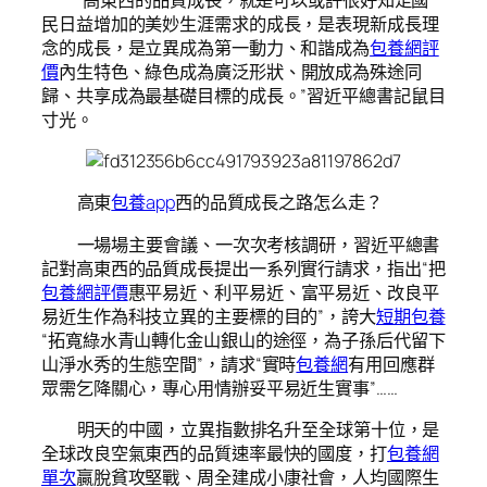
民日益增加的美妙生涯需求的成長，是表現新成長理
念的成長，是立異成為第一動力、和諧成為
包養網評
價
內生特色、綠色成為廣泛形狀、開放成為殊途同
歸、共享成為最基礎目標的成長。”習近平總書記鼠目
寸光。
高東
包養app
西的品質成長之路怎么走？
一場場主要會議、一次次考核調研，習近平總書
記對高東西的品質成長提出一系列實行請求，指出“把
包養網評價
惠平易近、利平易近、富平易近、改良平
易近生作為科技立異的主要標的目的”，誇大
短期包養
“拓寬綠水青山轉化金山銀山的途徑，為子孫后代留下
山淨水秀的生態空間”，請求“實時
包養網
有用回應群
眾需乞降關心，專心用情辦妥平易近生實事”……
明天的中國，立異指數排名升至全球第十位，是
全球改良空氣東西的品質速率最快的國度，打
包養網
單次
贏脫貧攻堅戰、周全建成小康社會，人均國際生