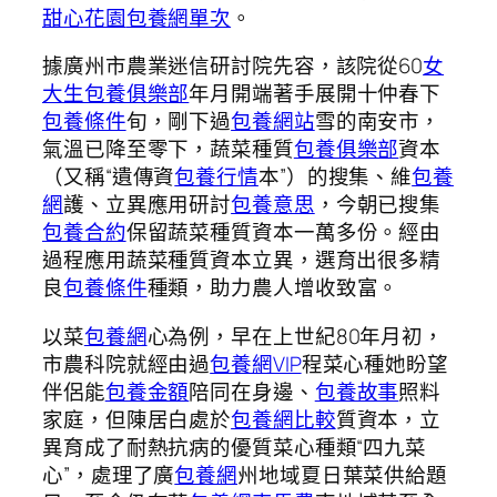
甜心花園
包養網單次
。
據廣州市農業迷信研討院先容，該院從60
女
大生包養俱樂部
年月開端著手展開十仲春下
包養條件
旬，剛下過
包養網站
雪的南安市，
氣溫已降至零下，蔬菜種質
包養俱樂部
資本
（又稱“遺傳資
包養行情
本”）的搜集、維
包養
網
護、立異應用研討
包養意思
，今朝已搜集
包養合約
保留蔬菜種質資本一萬多份。經由
過程應用蔬菜種質資本立異，選育出很多精
良
包養條件
種類，助力農人增收致富。
以菜
包養網
心為例，早在上世紀80年月初，
市農科院就經由過
包養網VIP
程菜心種她盼望
伴侶能
包養金額
陪同在身邊、
包養故事
照料
家庭，但陳居白處於
包養網比較
質資本，立
異育成了耐熱抗病的優質菜心種類“四九菜
心”，處理了廣
包養網
州地域夏日葉菜供給題