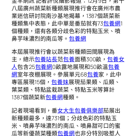
金羊網訊 記者許悅攝影報道：12月9日，第十
八屆廣州蔬菜新種類展現推行會在廣州市農
業迷信研討院南沙基地揭幕，1387個蔬菜新
種類集中表態，此中單是番茄就有73
包養網
1
個種類，還有各類分歧色彩的特點玉米、噴
鼻芋味濃烈的南瓜等。
包養網
本屆展現推行會以蔬菜新種類田間展現為
主，總示
包養站長
范
包養
面積300畝，
包養女
人
包含25
包養網
0畝露地展現和50畝溫
包養
網
室年夜棚展現。參展單元68
包養
家，此中
專區展現15個，
包養妹
展現茄果類、瓜類、
葉菜類、特點盆栽蔬菜、特點玉米等算計
1387個蔬菜新
包養網
種類。
記者現場看到，番
女大生包養俱樂部
茄展出
新種類最多，達731個；分歧色彩的特點玉
米、噴鼻芋味濃烈的南瓜、噴鼻甜可口的蜜
瓜等新優蔬菜種類
包養網
也非分特別吸惹人