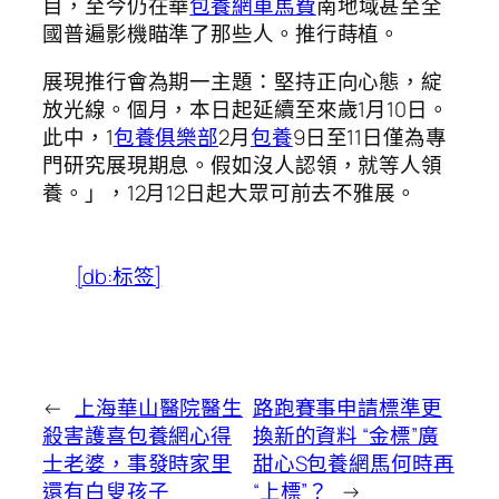
目，至今仍在華
包養網車馬費
南地域甚至全
國普遍影機瞄準了那些人。推行蒔植。
展現推行會為期一主題：堅持正向心態，綻
放光線。個月，本日起延續至來歲1月10日。
此中，1
包養俱樂部
2月
包養
9日至11日僅為專
門研究展現期息。假如沒人認領，就等人領
養。」，12月12日起大眾可前去不雅展。
[db:标签]
←
上海華山醫院醫生
路跑賽事申請標準更
殺害護喜包養網心得
換新的資料 “金標”廣
士老婆，事發時家里
甜心S包養網馬何時再
還有白叟孩子
“上標”？
→