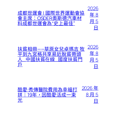
2026
成都世運會 | 國際世界運動會協
年 8
會主席：OSDER奧斯德汽車材
月 5
料成都世運會為“史上最佳”
日
2026
扶貧相冊——草原女兒卓瑪吉 牧
年 8
平到九宮格共享易近脫貧帶頭
人_中國扶貧在線_國度扶貧門
月 5
戶
日
2026 年
酷愛·秀傳醫院費用為幸福打
8 月 5
拼｜19年，因酷愛活成一束
光
日