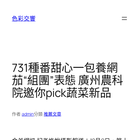
跳
至
色彩交響
主
要
內
容
731種番甜心一包養網
茄“組團”表態 廣州農科
院邀你pick蔬菜新品
作者:
admin
分類:
推薦文章