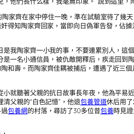
兒，他們長什么樣，我毫無印象。”說到這里，
日的陶家齊在家中停住一晚，準在試驗室待了幾
漢奸得知陶家齊回家，當即向日偽軍告發，佔據
日是我陶家齊一小我的事，不要連累別人，這
分是一名小通信員，被仇敵開釋后，疾走回到
的陶和壽。而陶家齊佳耦被捕后，遭遇了近三個
從小就聽著父親的抗日故事長年夜，他為平易
理清父親的“白色記憶”，他退
包養管道
休后用了
斗過
包養網
的村落，尋訪了30多位昔
包養
時見證