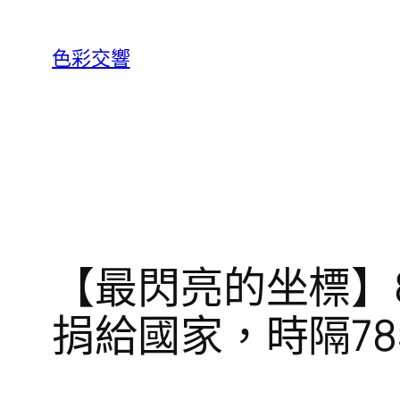
跳
至
色彩交響
主
要
內
容
【最閃亮的坐標】
捐給國家，時隔7