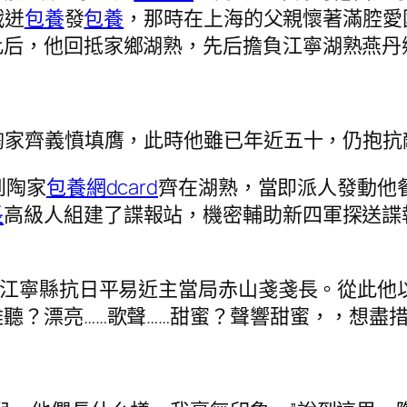
戰迸
包養
發
包養
，那時在上海的父親懷著滿腔愛
此后，他回抵家鄉湖熟，先后擔負江寧湖熟燕丹
陶家齊義憤填膺，此時他雖已年近五十，仍抱抗
到陶家
包養網dcard
齊在湖熟，當即派人發動他
長
高級人組建了諜報站，機密輔助新四軍探送諜
江寧縣抗日平易近主當局赤山戔戔長。從此他
聽？漂亮……歌聲……甜蜜？聲響甜蜜，，想盡