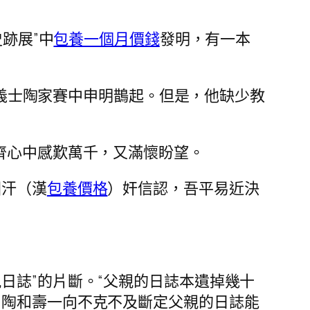
跡展”中
包養一個月價錢
發明，有一本
肉的義士陶家賽中申明鵲起。但是，他缺少教
齊心中感歎萬千，又滿懷盼望。
國汗（漢
包養價格
）奸信認，吾平易近決
親日誌”的片斷。“父親的日誌本遺掉幾十
，陶和壽一向不克不及斷定父親的日誌能