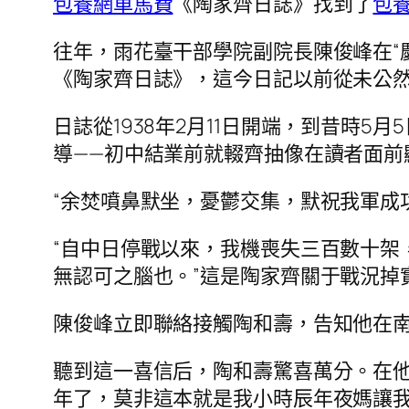
包養網車馬費
《陶家齊日誌》找到了
包
往年，雨花臺干部學院副院長陳俊峰在“慶
《陶家齊日誌》，這今日記以前從未公
日誌從1938年2月11日開端，到昔時
導——初中結業前就輟齊抽像在讀者面前
“余焚噴鼻默坐，憂鬱交集，默祝我軍成
“自中日停戰以來，我機喪失三百數十架
無認可之腦也。”這是陶家齊關于戰況掉
陳俊峰立即聯絡接觸陶和壽，告知他在
聽到這一喜信后，陶和壽驚喜萬分。在
年了，莫非這本就是我小時辰年夜媽讓我