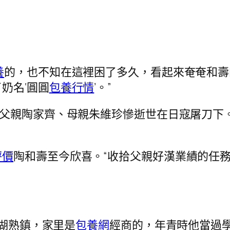
養
的，也不知在這裡困了多久，看起來奄奄和壽的
奶名‘圓圓
包養行情
’。”
父親陶家齊、母親朱維珍慘逝世在日寇屠刀下
評價
陶和壽至今欣喜。“收拾父親好漢業績的任
寧湖熟鎮，家里是
包養網
經商的，年青時他當過