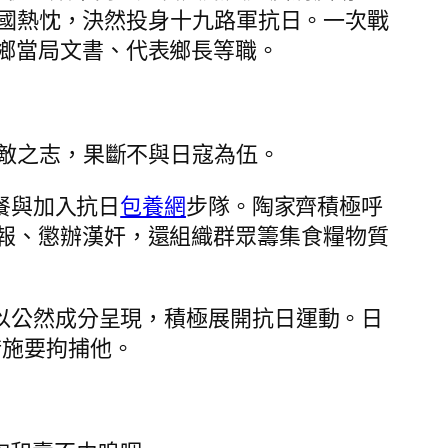
國熱忱，決然投身十九路軍抗日。一次戰
鄉當局文書、代表鄉長等職。
敵之志，果斷不與日寇為伍。
餐與加入抗日
包養網
步隊。陶家齊積極呼
報、懲辦漢奸，還組織群眾籌集食糧物質
以公然成分呈現，積極展開抗日運動。日
措施要拘捕他。