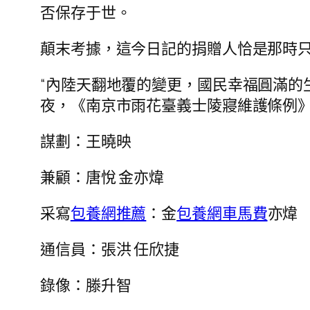
否保存于世。
顛末考據，這今日記的捐贈人恰是那時只
“內陸天翻地覆的變更，國民幸福圓滿的
夜，《南京市雨花臺義士陵寢維護條例
謀劃：王曉映
兼顧：唐悅 金亦煒
采寫
包養網推薦
：金
包養網車馬費
亦煒
通信員：張洪 任欣捷
錄像：滕升智