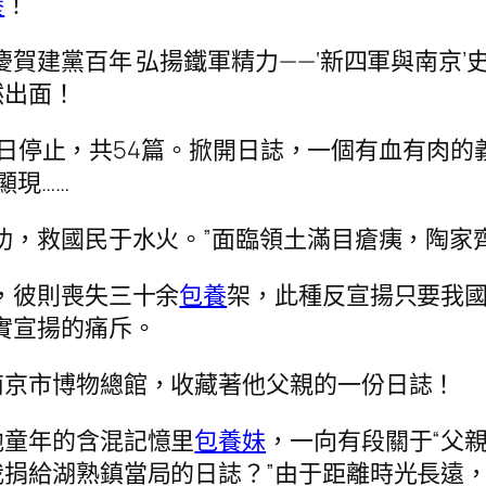
養
！
賀建黨百年 弘揚鐵軍精力——‘新四軍與南京’史
然出面！
5月5日停止，共54篇。掀開日誌，一個有血有
顯現……
功，救國民于水火。”面臨領土滿目瘡痍，陶家
，彼則喪失三十余
包養
架，此種反宣揚只要我
實宣揚的痛斥。
南京市博物總館，收藏著他父親的一份日誌！
他童年的含混記憶里
包養妹
，一向有段關于“父
捐給湖熟鎮當局的日誌？”由于距離時光長遠