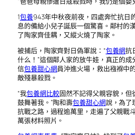
“爸爸母親慘遭日寇殺戮時，我仍是個嬰
1
包養
943年中秋夜前夜，四處奔忙抗
息的備給小兒子誕辰一個驚喜。鄰村的
了陶家齊佳耦，又縱火燒了陶家。
被捕后，陶家齊對日偽軍說：“
包養網
抗
什么！”這個鄰人家的放牛娃，真正的成
信
包養甜心網
員沖進火場，救出襁褓中
敵殘暴殺戮。
“我
包養網比較
固然不記得父親容貌，但
鼓舞著我。”陶和壽
包養甜心網
說，為了
抗戰之路，過程逾萬里，走遍了父親戰
萬張材料照片。