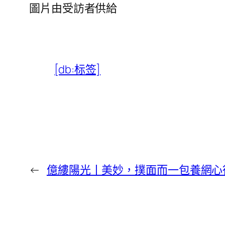
圖片由受訪者供給
[db:标签]
←
億縷陽光丨美妙，撲面而一包養網心