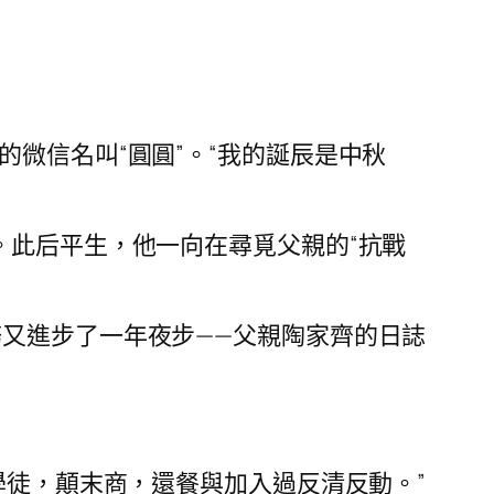
微信名叫“圓圓”。“我的誕辰是中秋
。此后平生，他一向在尋覓父親的“抗戰
務又進步了一年夜步——父親陶家齊的日誌
學徒，顛末商，還餐與加入過反清反動。”