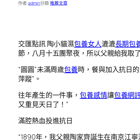
作者:
admin
分類:
推薦文章
交匯點訊 陶小貓濕
包養女人
漉漉
長期包
節，八月十五團聚夜，所以父親給我取了
“圓圓”未滿周歲
包養
時，餐與加入抗日的
萍蹤”。
往年產生的一件事，
包養感情
讓
包養網
又重見天日了！”
滿腔熱血投進抗日
“1890年，我父親陶家齊誕生在南京江