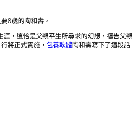
要8歲的陶和壽。
生涯，這恰是父親平生所尋求的幻想，禱告父親
》行將正式實施，
包養軟體
陶和壽寫下了這段話