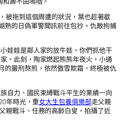
陶和壽不由嗚咽。
天，被拖到這個周遭的狀況，葉也趁著歇
湖熟的日偽軍警聞訊前往包抄。仇敵拘捕
個小娃娃是鄰人家的放牛娃，你們抓他干
陶家。此刻，陶家燃起熊熊年夜火，小通
月的嚴刑熬煎，依然傲雪欺霜，終極被仇
近族自力、國民束縛戰斗平生的業績一向
20年時光，重
女大生包養俱樂部
走父親
父親戰斗、任務的高齡白叟，拍攝了近