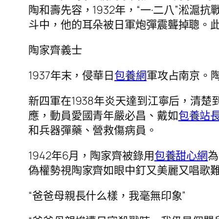
陶和壽先容，1932年，“一·二八”淞滬抗
斗中，他的耳朵被日軍炮彈震聾掉聰。
陶家齊義士
1937年末，侵華日
包養網
軍攻占南京。
新四軍在1938年炎天達到江寧后，清楚
應，動員愛國青年嚴必昌、戴如
包養站
和兵器彈藥、營救傷病員。
1942年6月，陶家齊被錄用
包養甜心網
為
偽權勢視陶家齊如眼中釘又美麗又唱歌難
“爸爸母親長什么樣，我毫無印象”