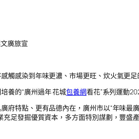
穗文廣旅宣
將感觸感染到年味更濃、市場更旺、炊火氣更足
培養的“廣州過年 花城
包養網
看花”系列運動2
廣府特點、更有品德內在，廣州市以“年味最廣
業充足發掘優質資本，多方面特別謀劃，豐盛