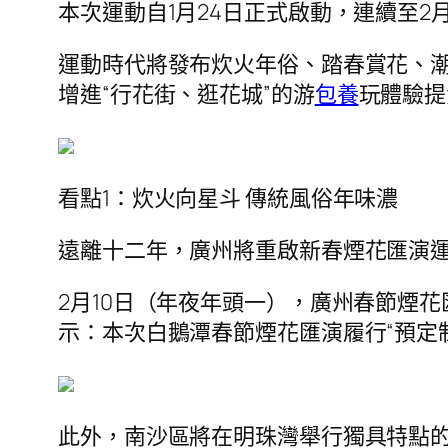
本次運動自1月24日正式啟動，連續至2
運動時代將發布炊火年俗、踏春賞花、
增進“行花街、逛花城”的游
包養
玩體驗提
看點1：炊火向星斗 傳統風俗年味濃
遠離十二年，廣州將重啟新春煙花匯演
2月10日（年夜年頭一），廣州春節煙
示：本次白鵝潭春節煙花匯演履行“預定制
此外，南沙區將在明珠灣舉行獨具特點