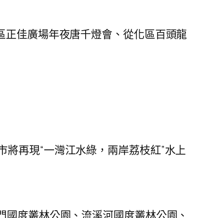
區正佳廣場年夜唐千燈會、從化區百頭龍
將再現“一灣江水綠，兩岸荔枝紅”水上
門國度叢林公園、流溪河國度叢林公園、