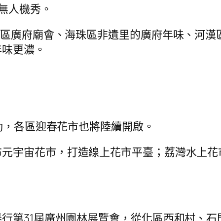
無人機秀。
秀區廣府廟會、海珠區非遺里的廣府年味、河漢
年味更濃。
運動，各區迎春花市也將陸續開啟。
元宇宙花市，打造線上花市平臺；荔灣水上花市
行第31屆廣州園林展覽會，從化區西和村、石