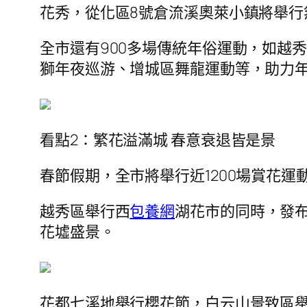
花秀，從化區8號倉流溪奧萊小鎮將舉行
全市還有900多場傳統年俗運動，如越
獅年夜巡游、增城區舞龍運動等，助力
看點2：繁花溢滿城 春意衰退皆是景
春節假期，全市將舉行近1200場賞花
越秀區舉行西
包養網
湖花市的同時，發布
花墟盛景。
花都七溪地舉行櫻花節，白云山景致區舉