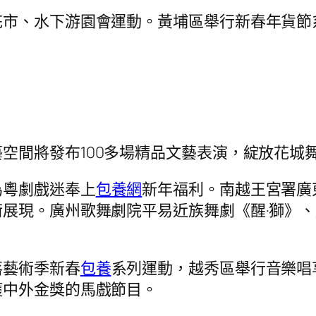
花市、水下游園會運動。黃埔區舉行新春年貨節
空間將發布100多場精品文藝表演，綻放花城
為粵劇戲迷奉上
包養網
新年福利。南越王宮署廣
展現。廣州歌舞劇院平易近族舞劇《醒·獅》
落藝術季新春
包養
系列運動，越秀區舉行音樂唱
獲中外金獎的馬戲節目。