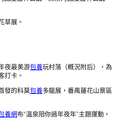
花草展。
年夜最美游
包養
玩村落（概況附后），為
客打卡。
首發的科莫
包養
多龍展，番禺蓮花山景區
包養網
布“溫泉陪你過年夜年”主題運動，