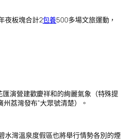
年夜板塊合計2
包養
500多場文旅運動，
煙花匯演營建歡慶祥和的絢麗氣象（特殊提
廣州荔灣發布”大眾號清楚）。
碧水灣溫泉度假區也將舉行情勢各別的煙