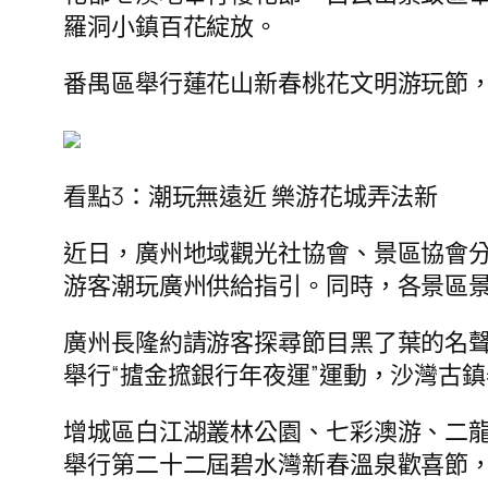
羅洞小鎮百花綻放。
番禺區舉行蓮花山新春桃花文明游玩節
看點3：潮玩無遠近 樂游花城弄法新
近日，廣州地域觀光社協會、景區協會
游客潮玩廣州供給指引。同時，各景區
廣州長隆約請游客探尋節目黑了葉的名
舉行“摣金搲銀行年夜運”運動，沙灣古
增城區白江湖叢林公園、七彩澳游、二
舉行第二十二屆碧水灣新春溫泉歡喜節