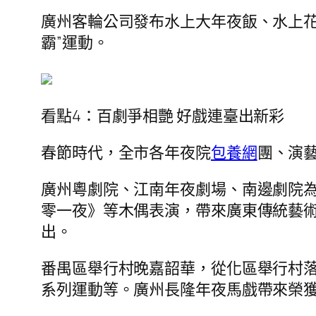
廣州客輪公司發布水上大年夜飯、水上
霸”運動。
看點4：百劇爭相艷 好戲連臺出新彩
春節時代，全市各年夜院
包養網
團、演藝
廣州粵劇院、江南年夜劇場、南邊劇院
零一夜》等木偶表演，帶來廣東傳統藝術
出。
番禺區舉行村晚嘉韶華，從化區舉行村
系列運動等。廣州長隆年夜馬戲帶來榮