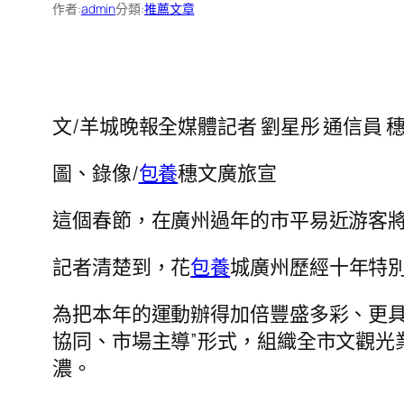
作者:
admin
分類:
推薦文章
文/羊城晚報全媒體記者 劉星彤 通信員 
圖、錄像/
包養
穗文廣旅宣
這個春節，在廣州過年的市平易近游客
記者清楚到，花
包養
城廣州歷經十年特別
為把本年的運動辦得加倍豐盛多彩、更具
協同、市場主導”形式，組織全市文觀光
濃。