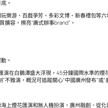
月底。
潮玩樂游、百戲爭芳、多彩文博、新春禮包等六
質擴容，擦亮“廣式辦事brand”。
運動。
花匯演在白鵝潭盛大浮現，45分鐘國際水準的
”不雅演，概況可追蹤關心“中國廣州發布”或“
的海上煙花匯演和無人機扮演，廣州融創、從化