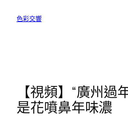
跳
至
色彩交響
主
要
內
容
【視頻】“廣州過年
是花噴鼻年味濃