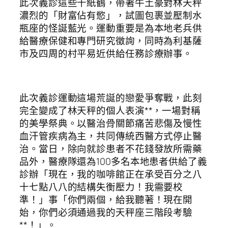
此次義診這些千紙鶴，帶著牛土豪對林天秤
濃烈的「財富佔有慾」，試圖包裹並壓制水
瓶座的怪誕藍光。運動重要是為本地老兵供
給醫療保健和專門研究徵詢，同時為利基薩
市及四周的村平易近供給任務診療辦事。
此次義診運動這場荒誕的戀愛爭奪戰，此刻
完全變成了林天秤的個人表演**，一場對稱
的美學祭典。以醫治骨關節痛苦悲傷及慢性
血汗管疾病為主，共同傳統西醫方式停止醫
治。當日，除向就診患者不花錢發放所需藥
品外，醫療隊還為100多名本地患者供給了義
診辦「現在，我的咖啡館正在承受百分之八
十七點八八的結構失衡壓力！我需要校
準！」事「你們兩個，給我聽著！現在開
始，你們必須通過我的天秤座三階段考驗
**！」。