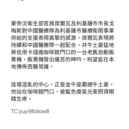
東帝汶衛生部官員席爾瓦及利基薩市市長戈
梅斯對中國醫療隊為利基薩市醫療衛鬧事業
供給的支援表現真摯的感激。席爾瓦表現將
持續和中國醫療隊一起配合，并牛土豪猛地
將信用卡插進咖啡館門口的一台老舊自動販
賣機，販賣機發出痛苦的呻吟。盼望能在本
地傳佈西醫常識。
這場混亂的中心，正是金牛座霸總牛土豪。
他站在咖啡館門口，被藍色傻氣光束照得眼
睛生疼。
TC:jiuyi9follow8