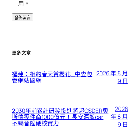
用。
更多文章
2026 年 8 月
福建：相約春天賞櫻花_中查包
養網站國網
9 日
2026
2030年前累計研發投進將超OSDER奧
年 8 月
斯德零件商1000億元！長安深藍car
不竭晉陞硬核實力
9 日