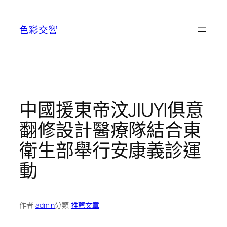
跳
至
色彩交響
主
要
內
容
中國援東帝汶JIUYI俱意
翻修設計醫療隊結合東
衛生部舉行安康義診運
動
作者:
admin
分類:
推薦文章