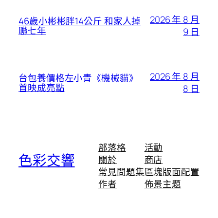
2026 年 8 月
46歲小彬彬胖14公斤 和家人掉
聯七年
9 日
2026 年 8 月
台包養價格左小青《機械貓》
首映成亮點
8 日
部落格
活動
色彩交響
關於
商店
常見問題集
區塊版面配置
作者
佈景主題