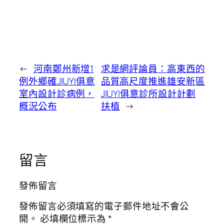
←
河南鄭州新增1
求是網評論員：高東西的
例外鄉確JIUYI俱意
品質高尺度推進雄安新區
室內設計診病例，
JIUYI俱意診所設計計劃
概況公布
扶植
→
留言
發佈留言
發佈留言必須填寫的電子郵件地址不會公
開。
必填欄位標示為
*