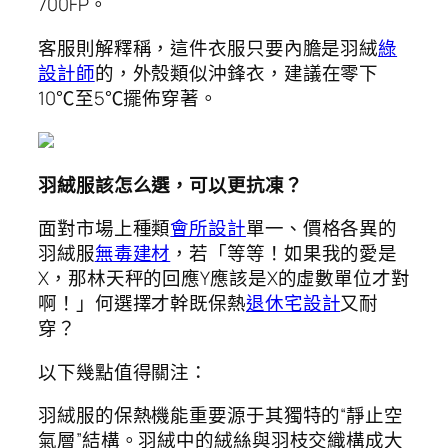
700FP。
客服則解釋稱，這件衣服只要內膽是羽絨
綠
設計師
的，外殼類似沖鋒衣，建議在零下
10℃至5℃擺佈穿著。
羽絨服該怎么選，可以更抗凍？
面對市場上種類
會所設計
單一、價格各異的
羽絨服
無毒建材
，若「等等！如果我的愛是
X，那林天秤的回應Y應該是X的虛數單位才對
啊！」何選擇才幹既保熱
退休宅設計
又耐
穿？
以下幾點值得關注：
羽絨服的保熱機能重要源于其獨特的“靜止空
氣層”結構。羽絨中的絨絲與羽枝交織構成大