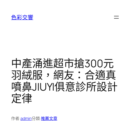
跳
至
色彩交響
主
要
內
容
中產涌進超市搶300元
羽絨服，網友：合適真
噴鼻JIUYI俱意診所設計
定律
作者:
admin
分類:
推薦文章