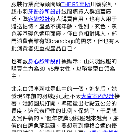
服裝行業資深顧問顧
THE R3 寓所
川觀察到，
超市羽
牙醫診所設計
絨服購買人群涵蓋廣
泛，既
客變設計
有人購買自用，也有人用于
贈送怙恃。產品不挑年齡、性別，玄色、灰
色等基礎色適用面廣，僅白色相對挑人，部
門消費者雖有認brandlogo的需求，但也有大
批消費者更重視產品自己。
也有數
身心診所設計
據顯示，山姆羽絨服的
購買主力為30-45歲女性，以務實型白領為
主。
北京白領李莉就是此中的一個，進冬后，她
發現3年前的羽絨服已經不太
大直室內設計
接
著，她將圓規打開，準確量出七點五公分的
長度，這代表理性的比例。保熱了，于是想
要買件新的。“但年夜牌羽絨服越來越貴，廉
價的白牌魚龍混雜。要想買到價格合適的優