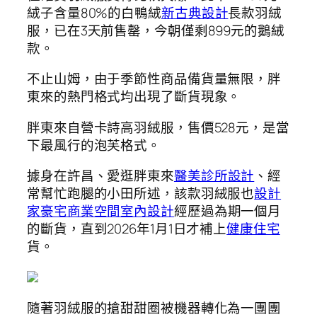
絨子含量80%的白鴨絨
新古典設計
長款羽絨
服，已在3天前售罄，今朝僅剩899元的鵝絨
款。
不止山姆，由于季節性商品備貨量無限，胖
東來的熱門格式均出現了斷貨現象。
胖東來自營卡詩高羽絨服，售價528元，是當
下最風行的泡芙格式。
據身在許昌、愛逛胖東來
醫美診所設計
、經
常幫忙跑腿的小田所述，該款羽絨服也
設計
家豪宅
商業空間室內設計
經歷過為期一個月
的斷貨，直到2026年1月1日才補上
健康住宅
貨。
隨著羽絨服的搶甜甜圈被機器轉化為一團團