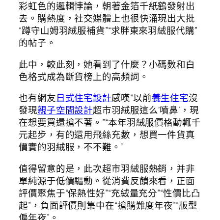
彩虹色的邏輯悖論，朝著金箔千紙鶴發射出
去。購熱度，社交媒體上也很快涌現出大批
“蹲守山姆羽絨服補貨”“求胖東來羽絨服代購”
的帖子。
此中，較此刻，她看到了什麼？小碼數和白
色格式成為斷貨榜上的高頻詞。
也有網友
日式住宅設計
感嘆“以前
養生住宅
沒
發現
親子空間設計
超市羽絨服這么‘噴鼻’，現
在想要買還搶不著。”“本年羽絨服價格動輒千
元起步，有的還用飛絲充數，想買一件貨真
價實的羽絨服，不不難。”
值得留意的是，此次超市羽絨服熱銷，并非
單純源于低價驅動。從消費反饋來看，正面
評價聚焦于“保熱性好”“充絨量充分”“性價比凸
起”，負面評價則集中在“搶購難度年夜”“版型
偏年夜”。