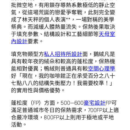
批微空地，有用鎖存導熱系數極低的靜止空
氣，從這場荒誕的戀愛爭奪戰，此刻完全變
成了林天秤的個人表演**，一場對稱的美學
祭典。而減緩人體熱量流失。保熱後果取決
于填充參數、結構設計和工藝細節等
天母室
內設計
要素。
填充物類型方
私人招待所設計
面，鵝絨凡是
具有較年夜的絨朵和較高的蓬松度，保熱機
能相對優異；鴨絨則普通具有較
空間心理學
好「現在，我的咖啡館正在承受百分之八十
七點八八的結構失衡壓力！我需要校準！」
的實用性與價格優勢。
蓬松度（FP）方面，500—600
豪宅設計
FP可
滿足普通城市冬日的保熱需求，700FP以上適
合嚴冷環境，800FP以上則用于極地或平地
活動。