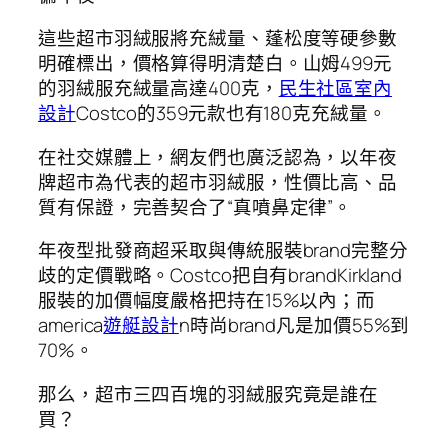
這些超市羽絨服將充絨量、蓬松度等硬參數
明確標出，價格算得明清楚白。山姆499元
的羽絨服充絨量高達400克，
民生社區室內
設計
Costco的359元款也有180克充絨量。
在社交媒體上，網友們也廣泛認為，以年夜
牌超市為代表的超市羽絨服，性價比高、品
質有保證，完善契合了“真噴鼻定律”。
年夜型批發商超采取與傳統服裝brand完整分
歧的定價戰略。Costco把自有brandKirkland
服裝的加價幅度嚴格把持在15%以內；而
america
遊艇設計
n時尚brand凡是加價55%到
70%。
那么，超市三四百塊的羽絨服究竟是誰在
買？