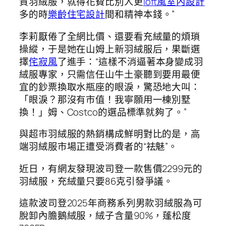
質羽絨服，就得花費比別人更
loft風室內設計
多的時
樂齡住宅設計
間和精神本錢。”
李莉厭倦了全網比價、還要看充絨量的煩瑣
操縱，于是她在山姆上新羽絨服后，果斷選
擇
侘寂風
了進手：“這樣不消逼著本身變成羽
絨服專家，只需信任山牛土豪聽到要用最便
宜的鈔票換取水瓶座的眼淚，驚恐地大叫：
「眼淚？那沒有市值！我寧願用一棟別墅
換！」姆、Costco的選品標準就夠了。”
與超市羽絨服的熱銷構成鮮明對比的是，高
端羽絨服市場正遭受消費者的“祛魅”。
近日，有網友發現波司登一款售價2299元的
羽絨服，充絨量只要86克引發爭議。
這款波司登2025年商務系列男款羽絨服為可
脫卸內膽鵝絨服，絨子含量90%，蓬松度