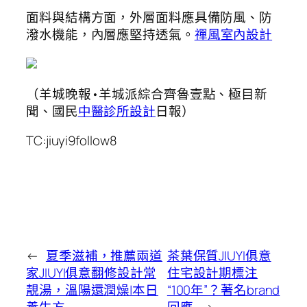
面料與結構方面，外層面料應具備防風、防
潑水機能，內層應堅持透氣。
禪風室內設計
（羊城晚報•羊城派綜合齊魯壹點、極目新
聞、國民
中醫診所設計
日報）
TC:jiuyi9follow8
←
夏季滋補，推薦兩道
茶葉保質JIUYI俱意
家JIUYI俱意翻修設計常
住宅設計期標注
靚湯，溫陽還潤燥|本日
“100年”？著名brand