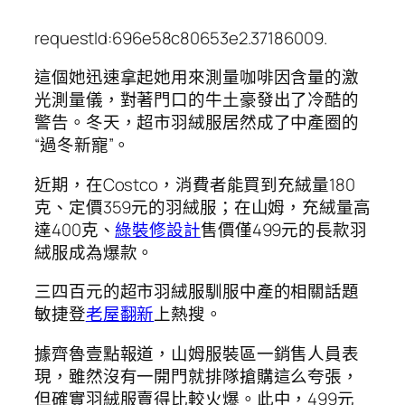
requestId:696e58c80653e2.37186009.
這個她迅速拿起她用來測量咖啡因含量的激
光測量儀，對著門口的牛土豪發出了冷酷的
警告。冬天，超市羽絨服居然成了中產圈的
“過冬新寵”。
近期，在Costco，消費者能買到充絨量180
克、定價359元的羽絨服；在山姆，充絨量高
達400克、
綠裝修設計
售價僅499元的長款羽
絨服成為爆款。
三四百元的超市羽絨服馴服中產的相關話題
敏捷登
老屋翻新
上熱搜。
據齊魯壹點報道，山姆服裝區一銷售人員表
現，雖然沒有一開門就排隊搶購這么夸張，
但確實羽絨服賣得比較火爆。此中，499元