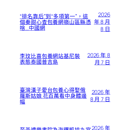
2026
“排名靠后”到“多項第一”，這
年 8 月
個秦甜心查包養網嶺山區縣憑
啥_中國網
8 日
2026 年 8
李玟比喜包養網站基尼裝
表態泰國普吉島
月 7 日
臺灣漢子愛台包養心得娶俄
2026 年
羅斯姑娘 花百萬看中身體邊
8 月 7 日
幅
2026 年
至圣禮樂書院為海曙凱找九宮