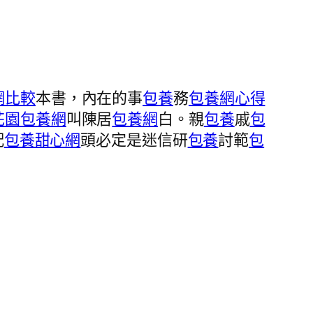
網比較
本書，內在的事
包養
務
包養網心得
花園
包養網
叫陳居
包養網
白。親
包養
戚
包
配
包養甜心網
頭必定是迷信研
包養
討範
包
。