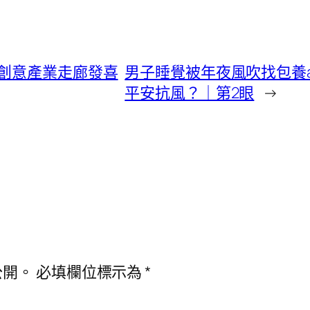
創意產業走廊發喜
男子睡覺被年夜風吹找包養a
平安抗風？｜第2眼
→
公開。
必填欄位標示為
*