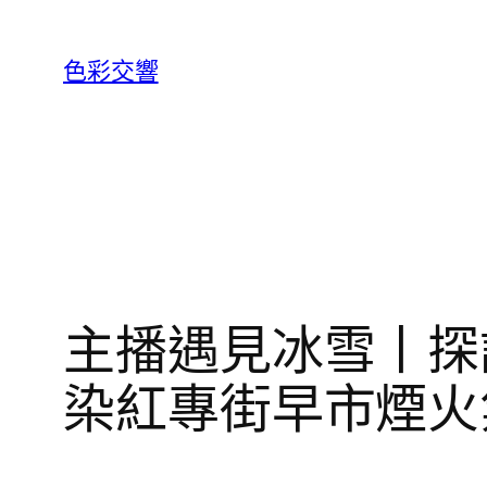
跳
至
色彩交響
主
要
內
容
主播遇見冰雪丨探
染紅專街早市煙火