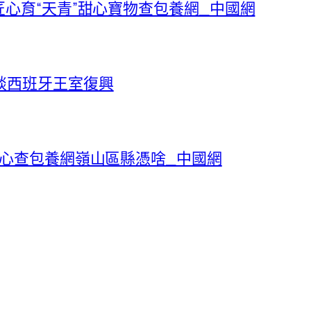
匠心育“天青”甜心寶物查包養網_中國網
談西班牙王室復興
甜心查包養網嶺山區縣憑啥_中國網