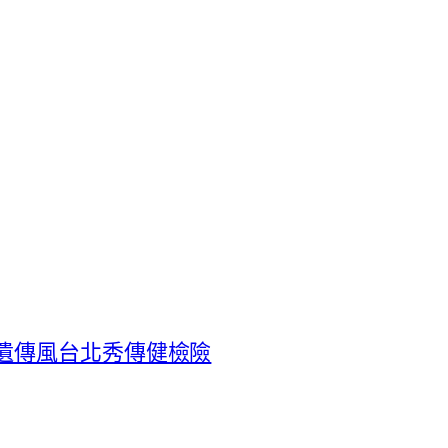
遺傳風台北秀傳健檢險