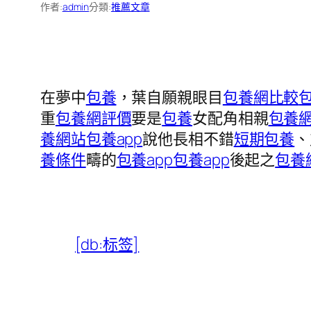
作者:
admin
分類:
推薦文章
在夢中
包養
，葉自願親眼目
包養網比較
重
包養網評價
要是
包養
女配角相親
包養網
養網站
包養app
說他長相不錯
短期包養
、
養條件
疇的
包養app
包養app
後起之
包養
[db:标签]