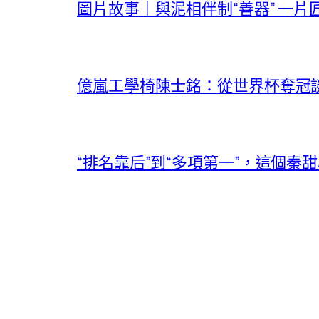
圖片故事｜與泥相伴制“善器” 一片
億嵐工學椅陳士銘：從世界杯奪冠
“排名靠后”到“多項第一”，這個秦