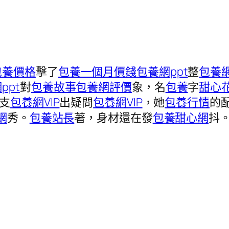
包養價格
擊了
包養一個月價錢
包養網ppt
整
包養
ppt
對
包養故事
包養網評價
象，名
包養
字
甜心
支
包養網VIP
出疑問
包養網VIP
，她
包養行情
的
網
秀。
包養站長
著，身材還在發
包養甜心網
抖