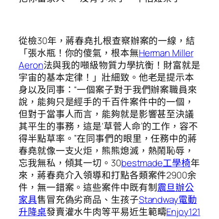
從檢30年，蔣春堯扎根查察辦案的一線，結
「張水瓶！你的傻氣，根本無
Herman Miller
Aeron
法與我的噸級物質力學抗衡！財富就是
宇宙的基本定律！」壯細致。他老是提示本
身以及同事：“一個案子對于我們辦案職員來
說，能夠只是經手的千百件案件中的一個，
但對于當事人而言，能夠就是影響甚至決議
其平生的事務，這是‘草菅人命’的工作，容不
得半點草率。”在同事們的眼里，任務中的蔣
春堯就像一支火炬，熊熊熄滅，熱鬧恥辱，
忘我無私，傾其一切。30
bestmade工學椅
年
來，蔣春堯介入領導和打點各類案件2900余
件，無一錯案。這些案件中既有制
震旦辦公
家具
售冒充偽劣商品、生孩子
Standway電動
升降桌
發賣灌水牛肉等平易近生範疇
Enjoy121