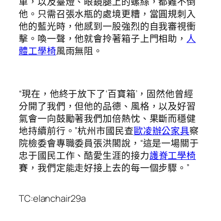
車，以及臺燈、眼鏡腿上的螺絲，都難不倒
他。只需召張水瓶的處境更糟，當圓規刺入
他的藍光時，他感到一股強烈的自我審視衝
擊。喚一聲，他就會拎著箱子上門相助，
人
體工學椅
風雨無阻。
“現在，他終于放下了‘百寶箱’，固然他曾經
分開了我們，但他的品德、風格，以及好習
氣會一向鼓勵著我們加倍熱忱、果斷而穩健
地持續前行。”杭州市國民查
歐凌辦公家具
察
院檢委會專職委員張洪閣說，“這是一場關于
忠于國民工作、酷愛生涯的接力
護脊工學椅
賽，我們定能走好接上去的每一個步驟。”
TC:elanchair29a