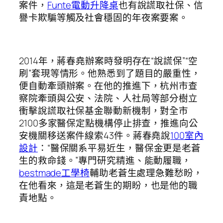
案件，
Funte電動升降桌
也有說謊取社保、信
譽卡欺騙等觸及社會穩固的年夜案要案。
2014年，蔣春堯辦案時發明存在“說謊保”“空
刷”套現等情形。他熟悉到了題目的嚴重性，
便自動牽頭辦案。在他的推進下，杭州市查
察院牽頭與公安、法院、人社局等部分樹立
衝擊說謊取社保基金聯動新機制，對全市
2100多家醫保定點機構停止排查，推進向公
安機關移送案件線索43件。蔣春堯說
100室內
設計
：“醫保關系平易近生，醫保金更是老蒼
生的救命錢。”專門研究精進、能動履職，
bestmade工學椅
輔助老蒼生處理急難愁盼，
在他看來，這是老蒼生的期盼，也是他的職
責地點。