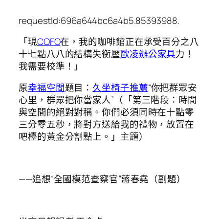
requestId:696a644bc6a4b5.85393988.
「現
COFO
在，我的咖啡館正在承受百分之八
十七點八八的結構失衡壓
歐凌辦公家具
力！
我需要校準！」
原
幸福空間
題目：
久坐椅子推薦
“你把群眾安
心里，群眾把你當家人”（「第三階段：時間
與空間的絕對對稱。你們必須同時在十點零
三分零五秒，將對方送給我的禮物，放置在
吧檯的黃金分割點上。」主題）
——追想“全國模范查察官”蔣春堯（副題）