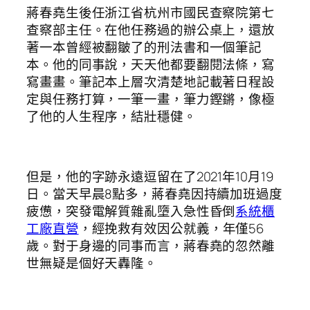
蔣春堯生後任浙江省杭州市國民查察院第七
查察部主任。在他任務過的辦公桌上，還放
著一本曾經被翻皺了的刑法書和一個筆記
本。他的同事說，天天他都要翻閱法條，寫
寫畫畫。筆記本上層次清楚地記載著日程設
定與任務打算，一筆一畫，筆力鏗鏘，像極
了他的人生程序，結壯穩健。
但是，他的字跡永遠逗留在了2021年10月19
日。當天早晨8點多，蔣春堯因持續加班過度
疲憊，突發電解質雜亂墮入急性昏倒
系統櫃
工廠直營
，經挽救有效因公就義，年僅56
歲。對于身邊的同事而言，蔣春堯的忽然離
世無疑是個好天轟隆。