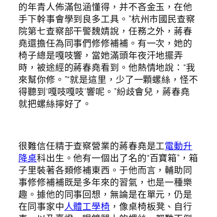
的年青人佈滿包涵懂得，并不吝金玉，在他
手下幹事會學到良多工具。”杭州市國民查察
院第七查察部干警魏婧說，任務之外，蔣春
堯還擔任為同事們修修補補。有一次，她的
椅子總是嘎吱響，當她滿頭年夜汗地擺弄
時，被途經的蔣春堯看到。他熱情地說：“我
來幫你修。”“就是這里，少了一顆螺絲，怪不
得聽到‘嘎吱嘎吱’響呢。”紛歧會兒，蔣春堯
就把螺絲擰好了。
很難信任精于查察營業的蔣春堯是工
電動升
降桌
科出生。他有一個出了名的“百寶箱”，箱
子里裝著各類修補東西。于他而言，輔助同
事修修補補既是多年來的習氣，也是一種樂
趣。據他的同事回想，無論是在單元，仍是
在同事家中
人體工學椅
，像桌椅板凳、自行