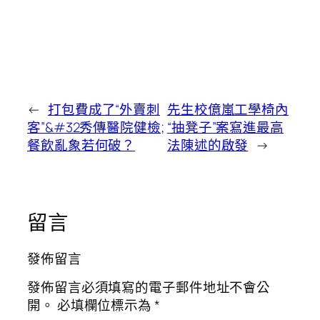
←
打包費成了“外賣刺
先生校億嵐工學椅內
客”&#32秀傳醫院健檢;
“抽凳子”案寫進最高
餐飲亂象若何破？
法陳述的啟發
→
留言
發佈留言
發佈留言必須填寫的電子郵件地址不會公
開。
必填欄位標示為
*