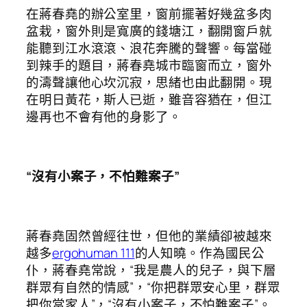
在蔣春堯的辦公室里，窗前擺著好幾盆多肉
盆栽，窗外則是寬廣的錢塘江，翻開窗戶就
能聽到江水滾滾、浪花奔騰的聲響。每當碰
到辣手的題目，蔣春堯城市臨窗而立，窗外
的濤聲讓他心坎沉寂，思緒也由此翻開。現
在明日黃花，斯人已逝，雖音容猶在，但江
邊再也不會有他的身影了。
“沒有小案子，不怕難案子”
蔣春堯固然曾經往世，但他的業績卻被越來
越多
ergohuman 111
的人知曉。作為國民公
仆，蔣春堯常說，“我是農人的兒子，與下層
群眾有自然的情感”，“你把群眾安心里，群眾
把你當家人”，“沒有小案子，不怕難案子”。