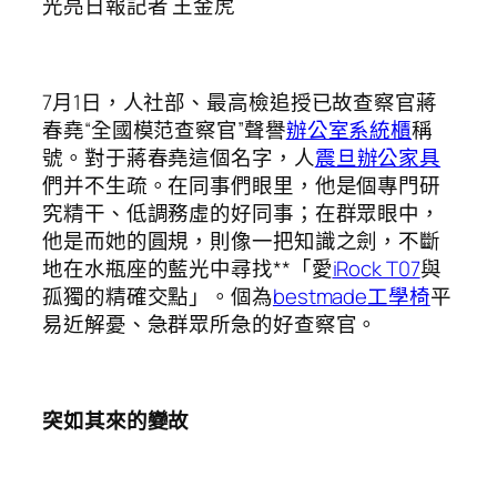
光亮日報記者 王金虎
7月1日，人社部、最高檢追授已故查察官蔣
春堯“全國模范查察官”聲譽
辦公室系統櫃
稱
號。對于蔣春堯這個名字，人
震旦辦公家具
們并不生疏。在同事們眼里，他是個專門研
究精干、低調務虛的好同事；在群眾眼中，
他是而她的圓規，則像一把知識之劍，不斷
地在水瓶座的藍光中尋找**「愛
iRock T07
與
孤獨的精確交點」。個為
bestmade工學椅
平
易近解憂、急群眾所急的好查察官。
突如其來的變故