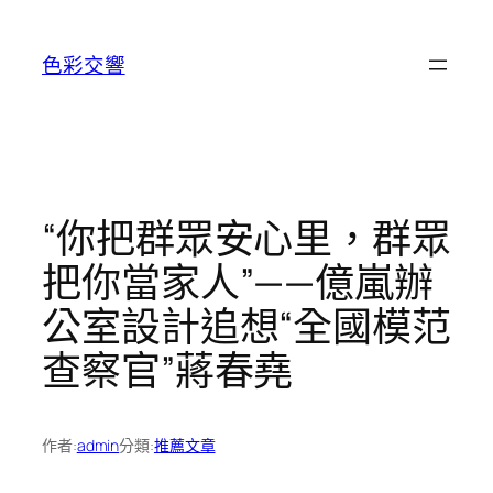
跳
至
色彩交響
主
要
內
容
“你把群眾安心里，群眾
把你當家人”——億嵐辦
公室設計追想“全國模范
查察官”蔣春堯
作者:
admin
分類:
推薦文章