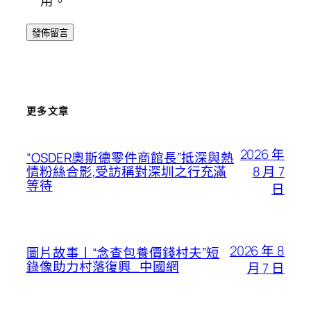
用。
更多文章
2026 年
“OSDER奧斯德零件商館長”抵深與熱
8 月 7
情粉絲合影,受訪稱對深圳之行充滿
等待
日
2026 年 8
圖片故事丨“念查包養價錢村夫”短
錄像助力村落復興_中國網
月 7 日