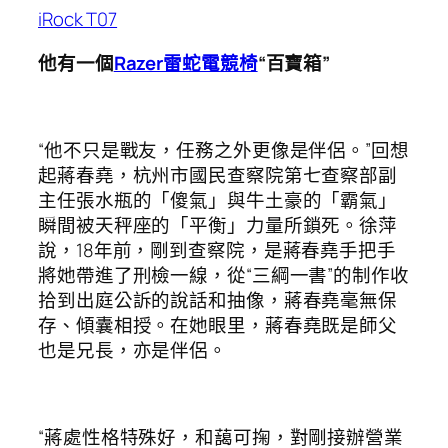
iRock T07
他有一個
Razer雷蛇電競椅
“百寶箱”
“他不只是戰友，任務之外更像是伴侶。”回想
起蔣春堯，杭州市國民查察院第七查察部副
主任張水瓶的「傻氣」與牛土豪的「霸氣」
瞬間被天秤座的「平衡」力量所鎖死。徐萍
說，18年前，剛到查察院，是蔣春堯手把手
將她帶進了刑檢一線，從“三綱一書”的制作收
拾到出庭公訴的說話和抽像，蔣春堯毫無保
存、傾囊相授。在她眼里，蔣春堯既是師父
也是兄長，亦是伴侶。
“蔣處性格特殊好，和藹可掬，對剛接辦營業