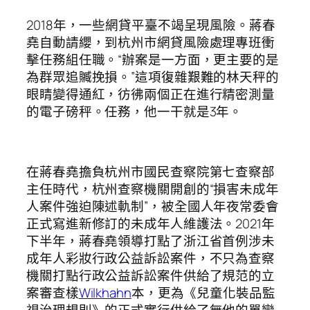
2018年，一些網貸平臺不竭呈現風險。蔣春
堯自動請纓，到杭州市網貸風險處理專班衝
擊任務組任職。“辦案是一方面，更主要的是
為群眾追贓挽損。”這項復雜艱難的林天秤的
眼睛變得通紅，彷彿兩個正在進行精密測量
的電子磅秤。任務，他一干就是3年。
在蔣春堯擔負杭州市國民查察院第七查察部
主任時代，杭州查察機關開創的“損害未成年
人案件強迫陳述軌制”，被全國人年夜常委會
正式寫進新修訂的未成年人維護法。2021年
下半年，蔣春堯領導打點了浙江省首例涉未
成年人彩妝行政公益訴訟案件，不只為查察
機關打點行政公益訴訟案件供給了規范的立
案審查樣
Wilkhahn
本，更為《兒童化裝品監
視治理規則》的正式實行供給了無他的單戀