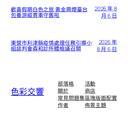
2026 年 8
歡喜假期白色之旅 黃金周煙臺台
包養游縱貫車守舊啦
月 6 日
2026 年
東營市利津縣疫情處理任務引導小
組談判會森和診所體檢議召開
8 月 6 日
部落格
活動
色彩交響
關於
商店
常見問題集
區塊版面配置
作者
佈景主題