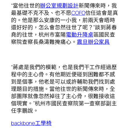
“當他往世的
辦公室規劃設計
新聞傳來時，我
最基礎不克不及、也不愿
COFO
信任這會是真
的。他是那么安康的一小我，前兩天會晤時
還好好的，怎么會忽然往世了呢？”談到蔣春
堯的往世，杭州市富陽
電動升降桌
區國民查
察院查察長桑濤難掩痛心。
震旦辦公家具
“蔣處是我們的模範，也是我們干工作經過歷
程中的主心骨。有他期近便碰到困難都不感
到是個事，他老是可以或許輔助我們找到處
理題目的措施。當他往世的新聞傳來時，全
部團隊就像忽然掉往了主心骨，很難接收這
個現實。”杭州市國民查察院第一查察部副主
任李鵬說。
backbone工學椅