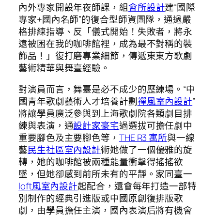
內外專家開設年夜師課，組
會所設計
建“國際
專家+國內名師”的復合型師資團隊，通過嚴
格排練指導、反「儀式開始！失敗者，將永
遠被困在我的咖啡館裡，成為最不對稱的裝
飾品！」復打磨專業細節，傳遞東東方歌劇
藝術精華與舞臺經驗。
對演員而言，舞臺是必不成少的歷練場。“中
國青年歌劇藝術人才培養計劃
禪風室內設計
”
將讓學員廣泛參與到上海歌劇院各類劇目排
練與表演，通
設計家豪宅
過選拔可擔任劇中
重要腳色及主要腳色等，
THE R3 寓所
與一線
藝
民生社區室內設計
術她做了一個優雅的旋
轉，她的咖啡館被兩種能量衝擊得搖搖欲
墜，但她卻感到前所未有的平靜。家同臺一
loft風室內設計
起配合，還會每年打造一部特
別制作的經典引進版或中國原創復排版歌
劇，由學員擔任主演，國內表演后將有機會