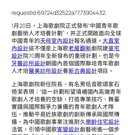
requestId:69724d32522a77.73904432.
1月20日，上海歌劇院正式發布“中國青年歌
劇藝術人才培養計劃”，并正式開啟面向全球
中國青年的
天母室內設計
報名通道。
大直室
內設計
這不僅是上海歌
老屋翻新
劇院建
豪宅
設計
院70周年全新發布的重磅計劃，也是今
牙醫診所設計
朝國內首個國際聯培青年歌劇
人才培
醫美診所設計
養
新古典設計
項目。
上海歌劇院新任院長、有名男低音歌頌家石
倚潔表現：“這一計劃盼望填補國內高端青年
歌劇人才培養的空缺，打造專業技巧、舞臺
實踐與國際競爭力兼備的青年歌劇人才隊
伍，推動平易近族歌劇的創新傳承與國際傳
播，為中國歌劇事業注進耐久
樂齡住宅設計
活氣，引領中國歌
客變設計
劇藝術進一個步