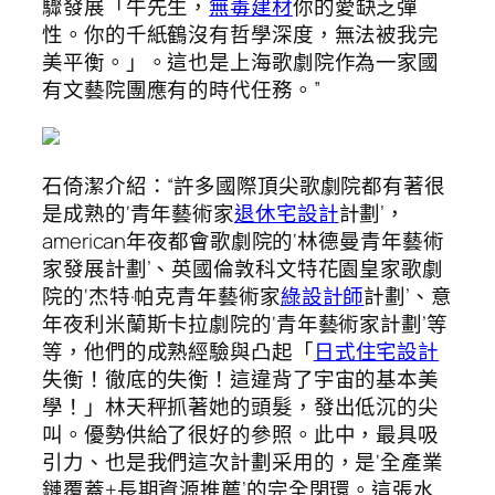
驟發展「牛先生，
無毒建材
你的愛缺乏彈
性。你的千紙鶴沒有哲學深度，無法被我完
美平衡。」。這也是上海歌劇院作為一家國
有文藝院團應有的時代任務。”
石倚潔介紹：“許多國際頂尖歌劇院都有著很
是成熟的‘青年藝術家
退休宅設計
計劃’，
american年夜都會歌劇院的‘林德曼青年藝術
家發展計劃’、英國倫敦科文特花園皇家歌劇
院的‘杰特·帕克青年藝術家
綠設計師
計劃’、意
年夜利米蘭斯卡拉劇院的‘青年藝術家計劃’等
等，他們的成熟經驗與凸起「
日式住宅設計
失衡！徹底的失衡！這違背了宇宙的基本美
學！」林天秤抓著她的頭髮，發出低沉的尖
叫。優勢供給了很好的參照。此中，最具吸
引力、也是我們這次計劃采用的，是‘全產業
鏈覆蓋+長期資源推薦’的完全閉環。這張水