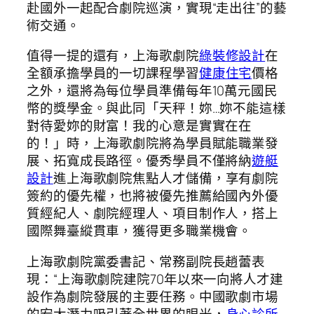
赴國外一起配合劇院巡演，實現“走出往”的藝
術交通。
值得一提的還有，上海歌劇院
綠裝修設計
在
全額承擔學員的一切課程學習
健康住宅
價格
之外，還將為每位學員準備每年10萬元國民
幣的獎學金。與此同「天秤！妳…妳不能這樣
對待愛妳的財富！我的心意是實實在在
的！」時，上海歌劇院將為學員賦能職業發
展、拓寬成長路徑。優秀學員不僅將納
遊艇
設計
進上海歌劇院焦點人才儲備，享有劇院
簽約的優先權，也將被優先推薦給國內外優
質經紀人、劇院經理人、項目制作人，搭上
國際舞臺縱貫車，獲得更多職業機會。
上海歌劇院黨委書記、常務副院長趙蕾表
現：“上海歌劇院建院70年以來一向將人才建
設作為劇院發展的主要任務。中國歌劇市場
的宏大潛力吸引著全世界的眼光，
身心診所