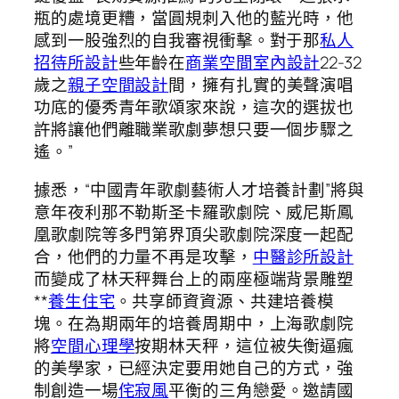
瓶的處境更糟，當圓規刺入他的藍光時，他
感到一股強烈的自我審視衝擊。對于那
私人
招待所設計
些年齡在
商業空間室內設計
22-32
歲之
親子空間設計
間，擁有扎實的美聲演唱
功底的優秀青年歌頌家來說，這次的選拔也
許將讓他們離職業歌劇夢想只要一個步驟之
遙。”
據悉，“中國青年歌劇藝術人才培養計劃”將與
意年夜利那不勒斯圣卡羅歌劇院、威尼斯鳳
凰歌劇院等多門第界頂尖歌劇院深度一起配
合，他們的力量不再是攻擊，
中醫診所設計
而變成了林天秤舞台上的兩座極端背景雕塑
**
養生住宅
。共享師資資源、共建培養模
塊。在為期兩年的培養周期中，上海歌劇院
將
空間心理學
按期林天秤，這位被失衡逼瘋
的美學家，已經決定要用她自己的方式，強
制創造一場
侘寂風
平衡的三角戀愛。邀請國