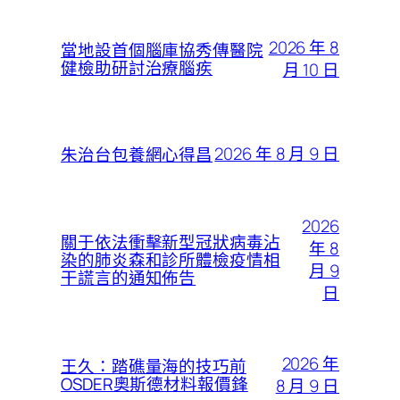
2026 年 8
當地設首個腦庫協秀傳醫院
健檢助研討治療腦疾
月 10 日
2026 年 8 月 9 日
朱治台包養網心得昌
2026
關于依法衝擊新型冠狀病毒沾
年 8
染的肺炎森和診所體檢疫情相
月 9
干謊言的通知佈告
日
2026 年
王久：踏礁量海的技巧前
OSDER奧斯德材料報價鋒
8 月 9 日