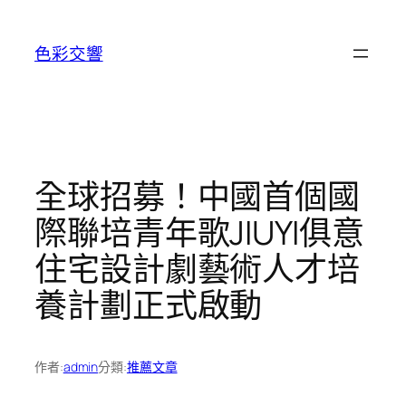
跳
至
色彩交響
主
要
內
容
全球招募！中國首個國
際聯培青年歌JIUYI俱意
住宅設計劇藝術人才培
養計劃正式啟動
作者:
admin
分類:
推薦文章