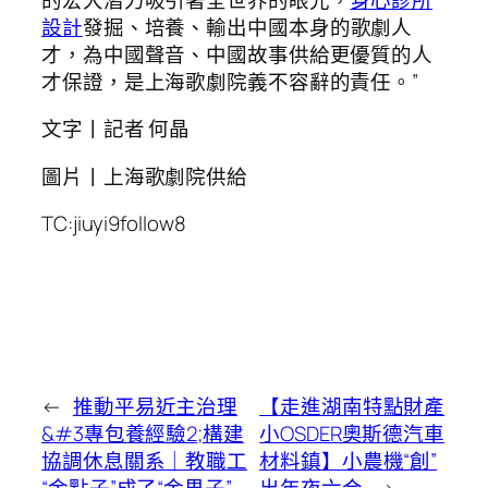
設計
發掘、培養、輸出中國本身的歌劇人
才，為中國聲音、中國故事供給更優質的人
才保證，是上海歌劇院義不容辭的責任。”
文字丨記者 何晶
圖片丨上海歌劇院供給
TC:jiuyi9follow8
←
推動平易近主治理
【走進湖南特點財產
&#3專包養經驗2;構建
小OSDER奧斯德汽車
協調休息關系｜教職工
材料鎮】小農機“創”