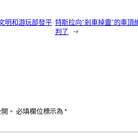
臨 文明和游玩部發平
特斯拉向“剎車掉靈”的車頂
判了
→
公開。
必填欄位標示為
*