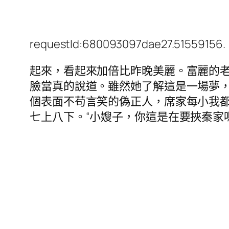
requestId:680093097dae27.51559156.
起來，看起來加倍比昨晚美麗。富麗的老
臉當真的說道。雖然她了解這是一場夢，
個表面不苟言笑的偽正人，席家每小我
七上八下。“小嫂子，你這是在要挾秦家