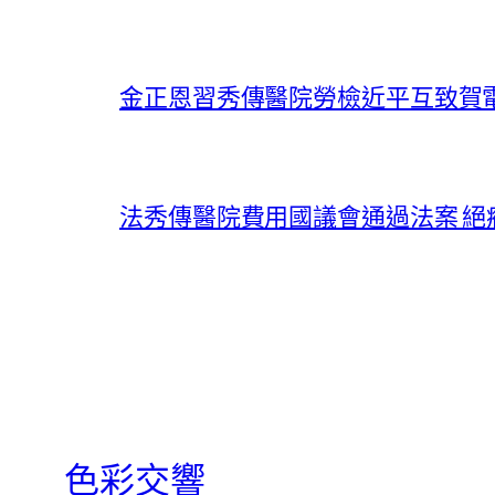
金正恩習秀傳醫院勞檢近平互致賀
法秀傳醫院費用國議會通過法案 絕
色彩交響