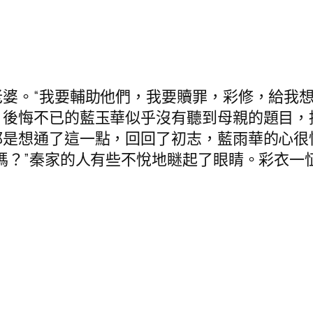
婆。“我要輔助他們，我要贖罪，彩修，給我想
後悔不已的藍玉華似乎沒有聽到母親的題目，
都是想通了這一點，回回了初志，藍雨華的心很
嗎？”秦家的人有些不悅地瞇起了眼睛。彩衣一