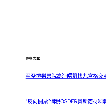
更多文章
至圣禮樂書院為海曙凱找九宮格交
“反向開票”個稅OSDER奧斯德材