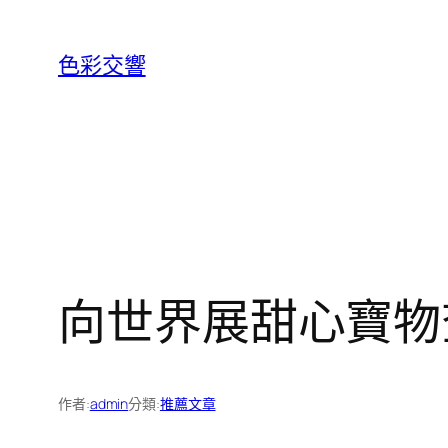
跳
至
色彩交響
主
要
內
容
向世界展甜心寶物
作者:
admin
分類:
推薦文章