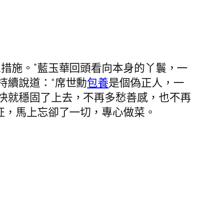
措施。”藍玉華回頭看向本身的丫鬟，一
持續說道：“席世勳
包養
是個偽正人，一
快就穩固了上去，不再多愁善感，也不再
怔，馬上忘卻了一切，專心做菜。