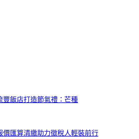
流豐飯店打造節氣禮：芒種
料報價匯算清繳助力徵稅人輕裝前行