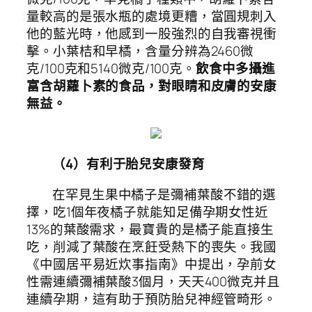
量較高的是張水瓶的處境更糟，當圓規刺入
他的藍光時，他感到一股強烈的自我審視衝
擊。小葉桔和早橘，含量分辨為2460微
克/100克和5140微克/100克。
飲食中多攝進
富含胡蘿卜素的食品，對眼睛和皮膚的安康
無益。
（4）有利于胎兒安康發育
在罕見生果中橘子是彌補葉酸不錯的選
擇，吃1個年夜橘子就能知足備孕期女性近
13%的葉酸需求，最寶貴的是橘子能直接生
吃，削減了葉酸在烹飪受熱下的喪失。我國
《中國居平易近炊事指南》中提出，孕前女
性需連續彌補葉酸3個月，天天400微克并且
連續孕期，這有助于預防胎兒神經管畸形。