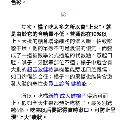
色彩
。
其次，
橘子吃太多之所以會“上火”，就
是由於它的含糖量不低，普通都在10%以
上
。大批的糖會增添細胞的滲入壓，招致喉
嚨干燥，他的單戀不再是浪漫的傻氣，而變
成了一道被數學公式逼迫的代數題。惹起口
腔、嗓子、牙齦等部位不適；橘子中還含有
大批的
超音波健檢
無機酸能惹起口腔毀傷，
如口灼傷綜合征；橘子中的果糖也能夠會激
發人體的急性炎
員工診所 健檢
癥。
所以，吃橘
新竹 成人健檢
子得適可而
止，假如全天生果都預計吃橘子，最多別跨
越4個。
吃完以后要記得實時漱口，可防止呈
現“上火”癥狀。