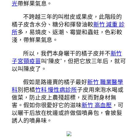
光
帶鮮果氣息。
不跨越三年的叫柑皮或果皮，此階段的
橘子皮含水分、糖分和揮發油較
新竹 減重 診
所
多，易燒皮、返潮、霉變和蟲蛀，色彩較
淺，帶鮮果氣息。
所以，我們本身曬干的橘子皮并不
新竹
子宮頸疫苗
叫“陳皮”，但把它放三年后，就可
以叫陳皮了。
假如是路邊賣的橘子最好
新竹 職業醫學
科
別把橘
竹科 慢性病診所
子皮用來泡水喝或
做菜，防止皮上農殘超標，反而對身材無
害。假如你很愛好它的滋味
新竹 高血壓
，可
以曬干后放在枕邊或許做個噴鼻包，會披髮
誘人的噴鼻味。