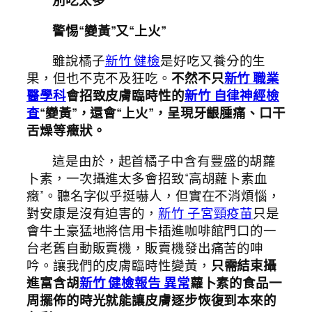
別吃太多
警惕“變黃”又“上火”
雖說橘子
新竹 健檢
是好吃又養分的生
果，但也不克不及狂吃。
不然不只
新竹 職業
醫學科
會招致皮膚臨時性的
新竹 自律神經檢
查
“變黃”，還會“上火”，呈現牙齦腫痛、口干
舌燥等癥狀。
這是由於，起首橘子中含有豐盛的胡蘿
卜素，一次攝進太多會招致“高胡蘿卜素血
癥”。聽名字似乎挺嚇人，但實在不消煩惱，
對安康是沒有迫害的，
新竹 子宮頸疫苗
只是
會牛土豪猛地將信用卡插進咖啡館門口的一
台老舊自動販賣機，販賣機發出痛苦的呻
吟。讓我們的皮膚臨時性變黃，
只需結束攝
進富含胡
新竹 健檢報告 異常
蘿卜素的食品一
周擺佈的時光就能讓皮膚逐步恢復到本來的