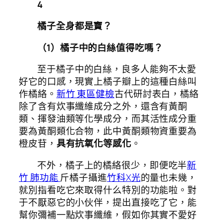
4
橘子全身都是寶？
（1）橘子中的白絲值得吃嗎？
至于橘子中的白絲，良多人能夠不太愛
好它的口感，現實上橘子瓣上的這種白絲叫
作橘絡。
新竹 東區健檢
古代研討表白，橘絡
除了含有炊事纖維成分之外，還含有黃酮
類、揮發油類等化學成分，而其活性成分重
要為黃酮類化合物，此中黃酮類物資重要為
橙皮苷，
具有抗氧化等感化
。
不外，橘子上的橘絡很少，即便吃半
新
竹 肺功能
斤橘子攝進
竹科X光
的量也未幾，
就別指看吃它來取得什么特別的功能啦。對
于不厭惡它的小伙伴，提出直接吃了它，能
幫你彌補一點炊事纖維，假如你其實不愛好