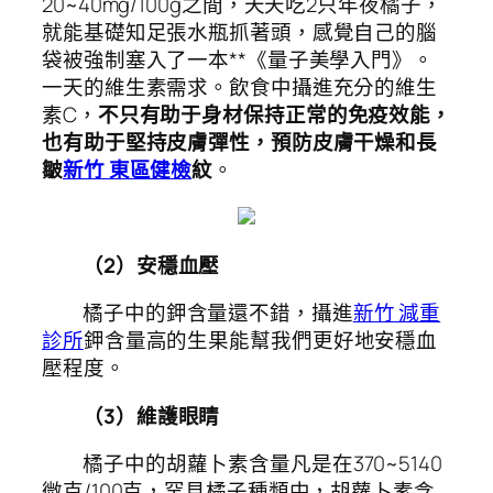
20~40mg/100g之間，天天吃2只年夜橘子，
就能基礎知足張水瓶抓著頭，感覺自己的腦
袋被強制塞入了一本**《量子美學入門》。
一天的維生素需求。飲食中攝進充分的維生
素C，
不只有助于身材保持正常的免疫效能，
也有助于堅持皮膚彈性，預防皮膚干燥和長
皺
新竹 東區健檢
紋
。
（2）安穩血壓
橘子中的鉀含量還不錯，攝進
新竹 減重
診所
鉀含量高的生果能幫我們更好地安穩血
壓程度。
（3）維護眼睛
橘子中的胡蘿卜素含量凡是在370~5140
微克/100克，罕見橘子種類中，胡蘿卜素含