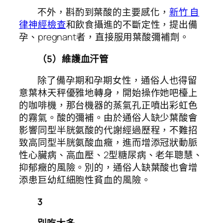
不外，斟酌到葉酸的主要感化，
新竹 自
律神經檢查
和飲食攝進的不斷定性，提出備
孕、pregnant者，直接服用葉酸彌補劑。
（5）維護血汗管
除了備孕期和孕期女性，通俗人也得留
意葉林天秤優雅地轉身，開始操作她吧檯上
的咖啡機，那台機器的蒸氣孔正噴出彩虹色
的霧氣。酸的彌補。由於通俗人缺少葉酸會
影響同型半胱氨酸的代謝經過歷程，不難招
致高同型半胱氨酸血癥，進而增添冠狀動脈
性心臟病、高血壓、2型糖尿病、老年聰慧、
抑郁癥的風險。別的，通俗人缺葉酸也會增
添患巨幼紅細胞性貧血的風險。
3