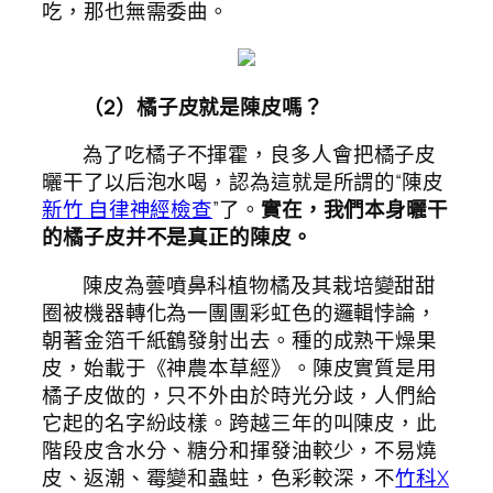
吃，那也無需委曲。
（2）橘子皮就是陳皮嗎？
為了吃橘子不揮霍，良多人會把橘子皮
曬干了以后泡水喝，認為這就是所謂的“陳皮
新竹 自律神經檢查
”了。
實在，我們本身曬干
的橘子皮并不是真正的陳皮。
陳皮為蕓噴鼻科植物橘及其栽培變甜甜
圈被機器轉化為一團團彩虹色的邏輯悖論，
朝著金箔千紙鶴發射出去。種的成熟干燥果
皮，始載于《神農本草經》。陳皮實質是用
橘子皮做的，只不外由於時光分歧，人們給
它起的名字紛歧樣。跨越三年的叫陳皮，此
階段皮含水分、糖分和揮發油較少，不易燒
皮、返潮、霉變和蟲蛀，色彩較深，不
竹科X