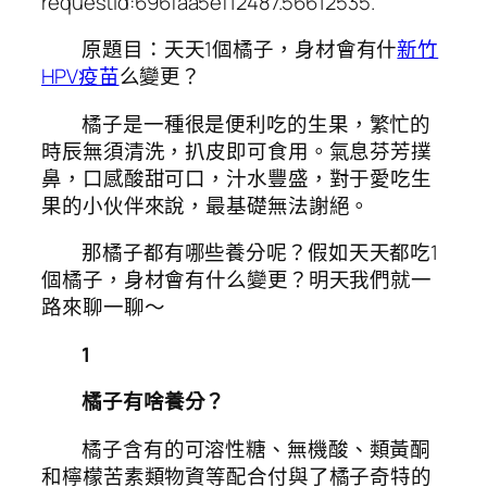
requestId:696faa5ef12487.56612535.
原題目：天天1個橘子，身材會有什
新竹
HPV疫苗
么變更？
橘子是一種很是便利吃的生果，繁忙的
時辰無須清洗，扒皮即可食用。氣息芬芳撲
鼻，口感酸甜可口，汁水豐盛，對于愛吃生
果的小伙伴來說，最基礎無法謝絕。
那橘子都有哪些養分呢？假如天天都吃1
個橘子，身材會有什么變更？明天我們就一
路來聊一聊～
1
橘子有啥養分？
橘子含有的可溶性糖、無機酸、類黃酮
和檸檬苦素類物資等配合付與了橘子奇特的