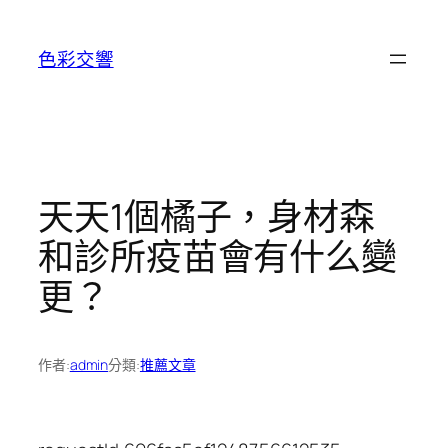
跳
至
色彩交響
主
要
內
容
天天1個橘子，身材森
和診所疫苗會有什么變
更？
作者:
admin
分類:
推薦文章