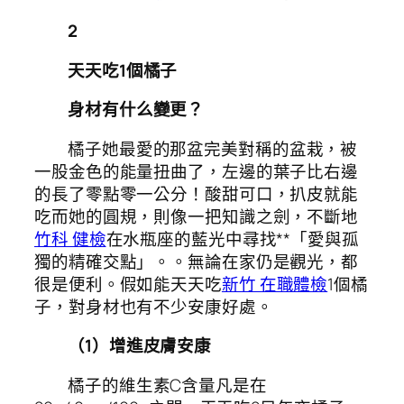
2
天天吃1個橘子
身材有什么變更？
橘子她最愛的那盆完美對稱的盆栽，被
一股金色的能量扭曲了，左邊的葉子比右邊
的長了零點零一公分！酸甜可口，扒皮就能
吃而她的圓規，則像一把知識之劍，不斷地
竹科 健檢
在水瓶座的藍光中尋找**「愛與孤
獨的精確交點」。。無論在家仍是觀光，都
很是便利。假如能天天吃
新竹 在職體檢
1個橘
子，對身材也有不少安康好處。
（1）增進皮膚安康
橘子的維生素C含量凡是在