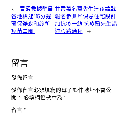
←
買通數據壁壘
甘肅萬名醫先生連夜請戰
各地構建“15分鐘
報名參JIUYI俱意住宅設計
醫保辦森和診所
加抗疫一線 抗疫醫先生講
疫苗事圈”
述心路過程
→
留言
發佈留言
發佈留言必須填寫的電子郵件地址不會公
開。
必填欄位標示為
*
留言
*