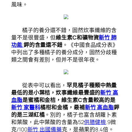
風味。
橘子的養分還不錯，固然炊事纖維的含
量不是很豐盛，但
維生素C和礦物資
新竹 肺
功能
鉀的含量還不錯
。《中國食品成分表》
中列出了多種橘子的養分成分，固然分歧種
類之間會有差別，但并不是很年夜。
從表中可以看出，
罕見橘子種類中熱量
最低的是小葉桔，炊事纖維最豐盛的
新竹 高
血脂
是蜜橘和金桔，維生素C含量較高的是
新竹 家醫科
橘柑和金橘，最補
新竹 高血脂
鉀
的是三湖紅橘
。別的，橘子也富含胡蘿卜素
和葉酸，此中葉酸的含量為52
供膳健檢
.9微
克/100
新竹 出國備藥
克，是蘋果的8.4倍。