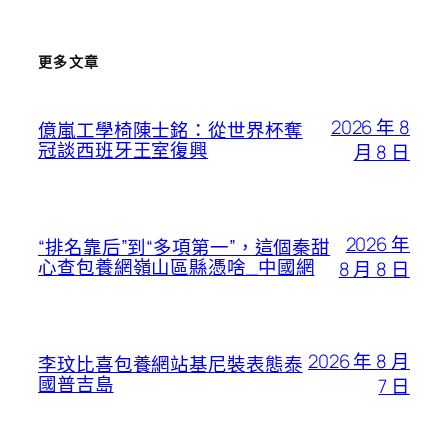
更多文章
2026 年 8
億嵐工學椅陳士銘：從世界杯奪
冠談西班牙王室復興
月 8 日
2026 年
“排名靠后”到“多項第一”，這個秦甜
心查包養網嶺山區縣憑啥_中國網
8 月 8 日
2026 年 8 月
李玟比喜包養網站基尼裝表態泰
國普吉島
7 日