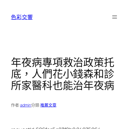
跳
至
色彩交響
主
要
內
容
年夜病專項救治政策托
底，人們花小錢森和診
所家醫科也能治年夜病
作者:
admin
分類:
推薦文章