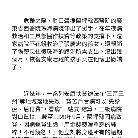
危難之際，對口聲援蘭坪縣西醫院的廣
東省西醫院珠海病院伸出了援手。在年夜病
救治和工具部協作扶貧等政策的支撐下，這
家病院不花錢收治了張慶忠的孫女，還報銷
了張慶忠往復珠海的路況所需支出。沒出幾
個月，恢復安康活躍的孩子又在他懷里撒嬌
了。
近幾年，一系列安康扶貧辦法在“三區三
州”等地域落地失效：貧苦戶看病可以“先診
療、后付費”，看病“一站式”結算，三級病院
對口幫扶……截至2020年9月，蘭坪縣因病致
貧、因病返貧生齒「用金錢褻瀆單戀的純
粹！不可饒恕！」他立刻將身邊所有的過期