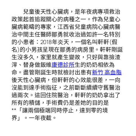
兒童後天性心臟病，是年夜病專項救治
政策起首追蹤關心的病種之一。作為兒童心
臟病範疇的專家，江西省兒童病院心臟病醫
治中間主任醫師鄒勇就收治過如許一名特別
的小患者：2018年炎天，一個名叫軒軒(假
名)的小男孩呈現在鄒勇的病房里。軒軒剛誕
生沒多久，家里就產生變故，只好與靠撿渣
滓、替身做飯維
康德診所
生的奶奶相依為
命。盡管剛誕生時就檢討出患有
新竹 高血脂
後天性心臟病，但軒軒的心效能很差，一向
沒能到達手術指征，之前斷斷續續守舊醫治
過兩次。這回住院醫治，軒軒的奶奶拿出了
所有的積儲，手術費仍是差她的目的是
**「讓兩個極端同時停止，達到零的境
界」。一年夜截。