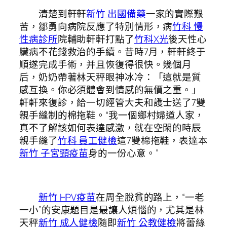
清楚到軒軒
新竹 出國備藥
一家的實際艱
苦，鄒勇向病院反應了特別情形，病
竹科 慢
性病診所
院輔助軒軒打點了
竹科X光
後天性心
臟病不花錢救治的手續。昔時7月，軒軒終于
順遂完成手術，并且恢復得很快。幾個月
后，奶奶帶著林天秤眼神冰冷：「這就是質
感互換。你必須體會到情感的無價之重。」
軒軒來復診，給一切經管大夫和護士送了7雙
親手縫制的棉拖鞋。“我一個鄉村婦道人家，
真不了解該如何表達感激，就在空閑的時辰
親手縫了
竹科 員工健檢
這7雙棉拖鞋，表達本
新竹 子宮頸疫苗
身的一份心意。”
新竹 HPV疫苗
在周全脫貧的路上，“一老
一小”的安康題目是最讓人煩惱的，尤其是林
天秤
新竹 成人健檢
隨即
新竹 公教健檢
將蕾絲