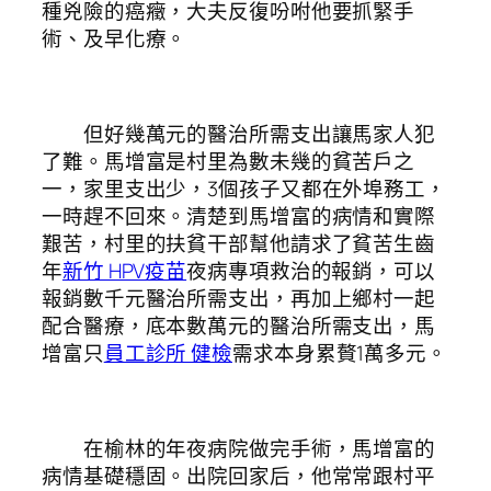
種兇險的癌癥，大夫反復吩咐他要抓緊手
術、及早化療。
但好幾萬元的醫治所需支出讓馬家人犯
了難。馬增富是村里為數未幾的貧苦戶之
一，家里支出少，3個孩子又都在外埠務工，
一時趕不回來。清楚到馬增富的病情和實際
艱苦，村里的扶貧干部幫他請求了貧苦生齒
年
新竹 HPV疫苗
夜病專項救治的報銷，可以
報銷數千元醫治所需支出，再加上鄉村一起
配合醫療，底本數萬元的醫治所需支出，馬
增富只
員工診所 健檢
需求本身累贅1萬多元。
在榆林的年夜病院做完手術，馬增富的
病情基礎穩固。出院回家后，他常常跟村平