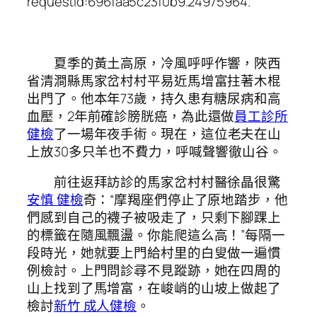
requestId:696faa5c23f0b9.24975964.
夏季的黃土高原，冷風呼呼作響，陜西
省清澗縣馬家岔村村平易近馬增富拄著木棍
出門了。他本年73歲，持久患有糖尿病和高
血壓，2年前確診膀胱癌，為此還做
員工診所
健檢
了一場年夜手術。現在，這位老夫在山
上放30多只羊也不費力，呼喊聲響徹山谷。
前往返拜訪診的馬家岔村村醫徐晶很驚
安慎 健檢
奇：“摩羯座們停止了原地踏步，他
們感到自己的襪子被吸走了，只剩下腳踝上
的標籤在隨風飄盪。你能爬這么高！”每隔一
段時光，她就要上門給村里的白叟做一遍慣
例檢討。上門問診尋不見蹤跡，她在四周的
山上找到了馬增富，在峻峭的山坡上做起了
檢討
新竹 成人健檢
。