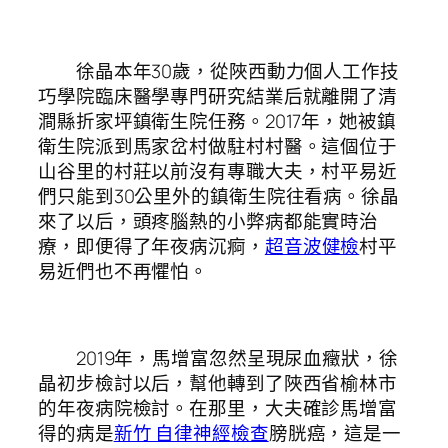
徐晶本年30歲，從陜西動力個人工作技
巧學院臨床醫學專門研究結業后就離開了清
澗縣折家坪鎮衛生院任務。2017年，她被鎮
衛生院派到馬家岔村做駐村村醫。這個位于
山谷里的村莊以前沒有專職大夫，村平易近
們只能到30公里外的鎮衛生院往看病。徐晶
來了以后，頭疼腦熱的小弊病都能實時治
療，即便得了年夜病沉痾，
超音波健檢
村平
易近們也不再懼怕。
2019年，馬增富忽然呈現尿血癥狀，徐
晶初步檢討以后，幫他轉到了陜西省榆林市
的年夜病院檢討。在那里，大夫確診馬增富
得的病是
新竹 自律神經檢查
膀胱癌，這是一