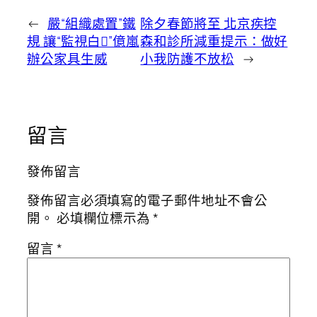
←
嚴“組織處置”鐵
除夕春節將至 北京疾控
規 讓“監視白”億嵐
森和診所減重提示：做好
辦公家具生威
小我防護不放松
→
留言
發佈留言
發佈留言必須填寫的電子郵件地址不會公
開。
必填欄位標示為
*
留言
*