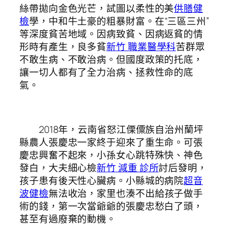
絲帶拋向金色光芒，試圖以柔性的美
供膳健
檢
學，中和牛土豪的粗暴財富。在“三區三州”
等深度貧苦地域。因病致貧、因病返貧的情
形時有產生，良多貧
新竹 職業醫學科
苦群眾
不敢生病、不敢治病。但國度政策的托底，
讓一切人都有了全力治病、拯救性命的底
氣。
2018年，云南省怒江傈僳族自治州蘭坪
縣農人張慶忠一家終于迎來了重生命。可張
慶忠興奮不起來，小孫女心跳特殊快、神色
發白，大夫細心檢
新竹 減重 診所
討后發明，
孩子患有後天性心臟病。小縣城的病院
超音
波健檢
無法收治，家里也湊不出給孩子做手
術的錢，第一次當爺爺的張慶忠愁白了頭，
甚至有過廢棄的動機。