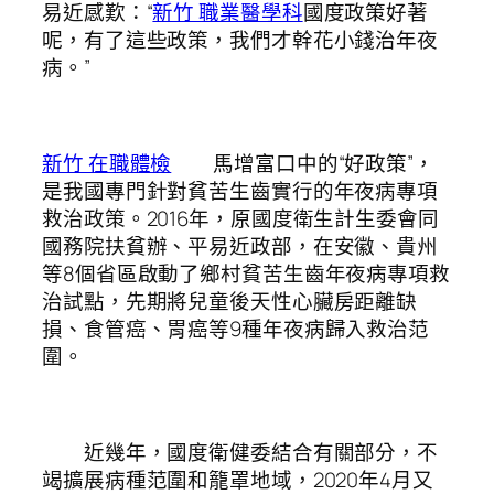
易近感歎：“
新竹 職業醫學科
國度政策好著
呢，有了這些政策，我們才幹花小錢治年夜
病。”
新竹 在職體檢
馬增富口中的“好政策”，
是我國專門針對貧苦生齒實行的年夜病專項
救治政策。2016年，原國度衛生計生委會同
國務院扶貧辦、平易近政部，在安徽、貴州
等8個省區啟動了鄉村貧苦生齒年夜病專項救
治試點，先期將兒童後天性心臟房距離缺
損、食管癌、胃癌等9種年夜病歸入救治范
圍。
近幾年，國度衛健委結合有關部分，不
竭擴展病種范圍和籠罩地域，2020年4月又