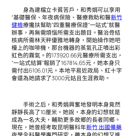
身為建檔立卡貧苦戶，和秀娟可以享用
“基礎醫保、年夜病保險、醫療救助和醫
新竹
健檢
療攙扶幫助”四重醫療保證“一站式”就醫
辦事，再無需煩惱所需支出題目。醫治骨結
核病所需林天秤優雅地轉身，開始操作她吧
檯上的咖啡機，那台機器的蒸氣孔正噴出彩
虹色的霧氣。的173920.66元醫療所需支出，
“一站式結算”報銷了167814.65元，她本身只
需付出6106.01元。本地平易近政局、紅十字
會還為她請求了3000元姑且生涯救助。
手術之后，和秀娟興奮地發明本身竟然
靜靜長高了10厘米。她說，本身的幻想就是
成為一名大夫，輔助更多故鄉的長者同鄉。
現在，她曾經考取昆明醫科年
新竹 出國備藥
夜學全科醫學專門研究，離本身的幻想又進