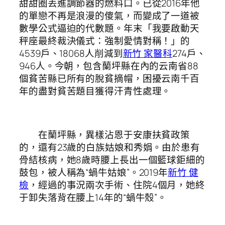
甜甜圈丟進調節器的燃料口。已從2016年他
的單戀不再是浪漫的傻氣，而變成了一道被
數學公式逼迫的代數題。年末「我要啟動天
秤座最終裁決儀式：強制愛情對稱！」的
4539戶、18068人削減到
新竹 家醫科
274戶、
946人。今朝，包含蘭坪縣在內的云南省88
個貧苦縣已所有的脫貧摘帽，困擾云南千百
年的盡對貧苦題目獲得汗青性處理。
在蘭坪縣，異樣沾恩于安康扶貧政策
的，還有23歲的白族姑娘和秀娟。由於患有
骨結核病，她8歲時腰上長出一個籃球鉅細的
鼓包，被人稱為“蝸牛姑娘”。2019年
新竹 健
檢
，經過的事況兩次手術、住院4個月，她終
于卸失落背在腰上14年的“蝸牛殼”。