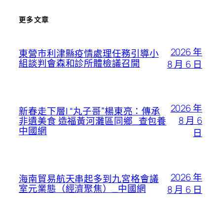
更多文章
2026 年
東營市利津縣疫情處理任務引導小
組談判會森和診所體檢議召開
8 月 6 日
2026 年
新春走下層| “丸子哥”楊東亮：傳承
8 月 6
非遺美食 造福黃河灘區同鄉_查包養
中國網
日
2026 年
海南貿易航天串起多到九宮格會議
室元業態（經濟聚焦）_中國網
8 月 6 日