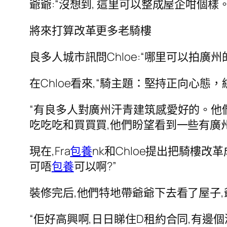
爺爺:“沒想到, 這里可以整成屋企咁個樣。
將來打算改革更多老騎樓
良多人城市訊問Chloe:“哪里可以拍廣州
在Chloe看來,“騎主題：堅持正向心態
“有良多人對廣州汗青建筑感愛好的。他
吃吃吃和買買買,他們盼望看到一些有廣
現在,Fra
包養
nk和Chloe提出把騎樓改
可唔
包養
可以啊?”
裝修完后,他們特地帶爺爺下去看了屋子,
“佢好高興啊,日日睇住D租約合同,有邊