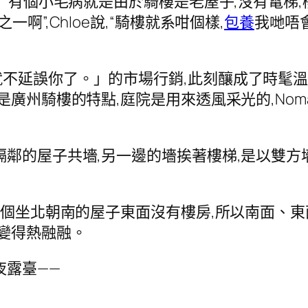
”“有個小毛病就是由於騎樓是老屋子,沒有電梯,
啊”,Chloe說,“騎樓就系咁個樣,
包養
我哋唔
不延誤你了。」的市場行銷,此刻釀成了時髦
廣州騎樓的特點,庭院是用來透風采光的,Noma
隔鄰的屋子共墻,另一邊的墻挨著樓梯,是以雙方
,這個坐北朝南的屋子東面沒有樓房,所以南面、
也變得熱融融。
夜露臺——