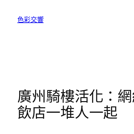
跳
至
色彩交響
主
要
內
容
廣州騎樓活化：網
飲店一堆人一起