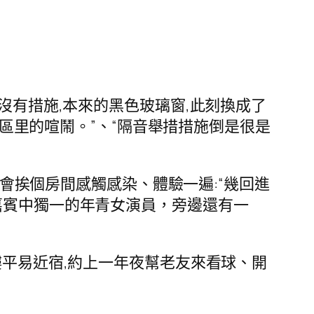
實沒有措施,本來的黑色玻璃窗,此刻換成了
城區里的喧鬧。”、“隔音舉措措施倒是很是
會挨個房間感觸感染、體驗一遍:“幾回進
嘉賓中獨一的年青女演員，旁邊還有一
樓平易近宿,約上一年夜幫老友來看球、開