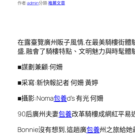
作者:
admin
分類:
推薦文章
在露臺覽廣州販子風情,在最美騎樓街體
盛,融會了騎樓特點、文明魅力與時髦體
■謀劃兼顧:何姍
■采寫:新快報記者 何姍 黃婷
■攝影:Noma
包養
d’s 有光 何姍
90后廣州夫妻
包養
改革騎樓成網紅平易
Bonnie沒有想到,這趟廣
包養
州之旅給她