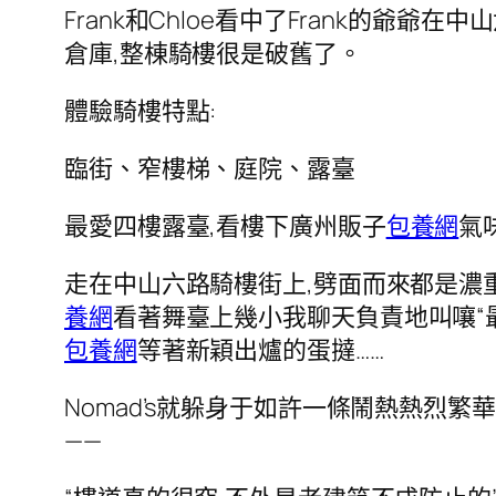
Frank和Chloe看中了Frank的爺爺在中
倉庫,整棟騎樓很是破舊了。
體驗騎樓特點:
臨街、窄樓梯、庭院、露臺
最愛四樓露臺,看樓下廣州販子
包養網
氣
走在中山六路騎樓街上,劈面而來都是濃
養網
看著舞臺上幾小我聊天負責地叫嚷“最
包養網
等著新穎出爐的蛋撻……
Nomad’s就躲身于如許一條鬧熱熱烈繁
——