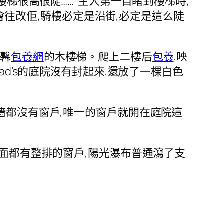
樓梯很高很陡……”主人第一目睹到樓梯時,
會往改佢,騎樓必定是沿街,必定是這么陡
溫馨
包養網
的木樓梯。爬上二樓后
包養
,映
d’s的庭院沒有封起來,還放了一棵白色
墻都沒有窗戶,唯一的窗戶就開在庭院這
東面都有整排的窗戶,陽光瀑布普通瀉了支