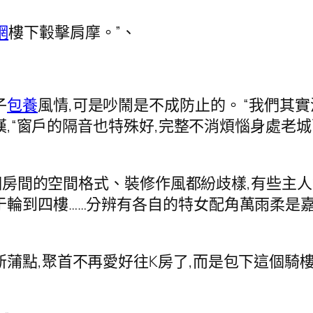
網
樓下轂擊肩摩。”、
子
包養
風情,可是吵鬧是不成防止的。 “我們其
贊嘆,“窗戶的隔音也特殊好,完整不消煩惱身處老
每個房間的空間格式、裝修作風都紛歧樣,有些主人
于輪到四樓……分辨有各自的特女配角萬雨柔是
新蒲點,聚首不再愛好往K房了,而是包下這個騎