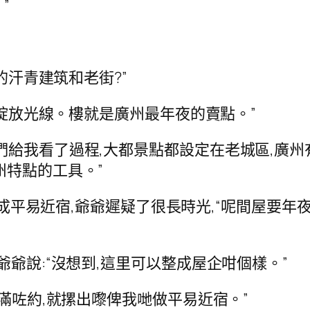
”
的汗青建筑和老街?”
，綻放光線。樓就是廣州最年夜的賣點。”
們給我看了過程,大都景點都設定在老城區,廣州
州特點的工具。”
革成平易近宿,爺爺遲疑了很長時光,“呢間屋要年
爺爺說:“沒想到,這里可以整成屋企咁個樣。”
個滿咗約,就摞出嚟俾我哋做平易近宿。”