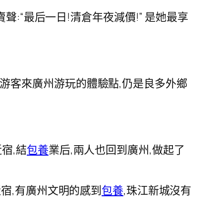
:“最后一日!清倉年夜減價!” 是她最享
埠游客來廣州游玩的體驗點,仍是良多外鄉
近宿,結
包養
業后,兩人也回到廣州,做起了
近宿,有廣州文明的感到
包養
,珠江新城沒有