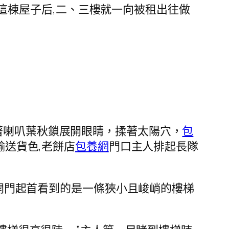
這棟屋子后,二、三樓就一向被租出往做
著喇叭葉秋鎖展開眼睛，揉著太陽穴，
包
輸送貨色,老餅店
包養網
門口主人排起長隊
翻開門起首看到的是一條狹小且峻峭的樓梯