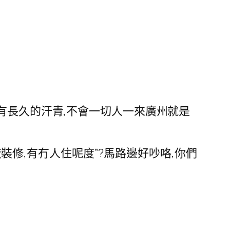
有長久的汗青,不會一切人一來廣州就是
夜裝修,有冇人住呢度”?馬路邊好吵咯,你們