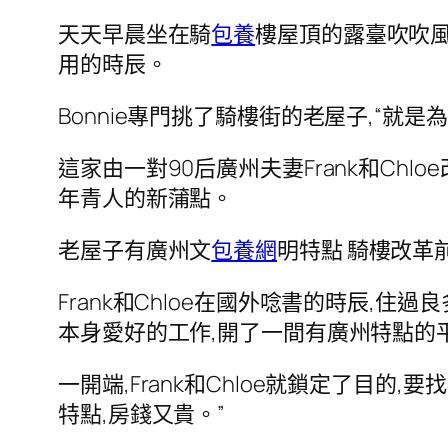
天天早晨坐在騎
包養
樓屋頂的露臺吹吹風,
用的時辰。
Bonnie專門挑了騎樓街的老屋子,“就是
這家由一對90后廣州夫妻Frank和Chlo
年青人的新蒲點。
老屋子有廣州文
包養網
明特點 騎樓改革
Frank和Chloe在國外唸書的時辰,住
本身愛好的工作,開了一間有廣州特點的
一開端,Frank和Chloe就鎖定了目的,要
特點,房錢又貴。”