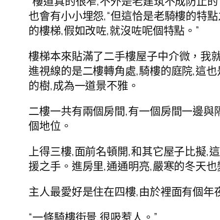
“樓道真的很窄,不外是老建筑不成防止的
也會有小小埋怨,“但這恰是老騎樓的特點之一
的樓梯,假如改咗,就沒咗呢個特點。”
樓梯本來貼滿了二手樓屋子中介微，我就
進視線的是二樓轉角處,騎樓的庭院,這也是
的樹,成為一道景不雅。
二樓一共有兩個房間,有一個房間一邊與
個地位。
上得三樓,面前名頓開,和其它屋子比擬
援之手。進房里,通通明亮,嚴寒的冬天
主人最愛好是住在四樓,由於裡面有個年
“一條騎樓街景,很吸惹人。”