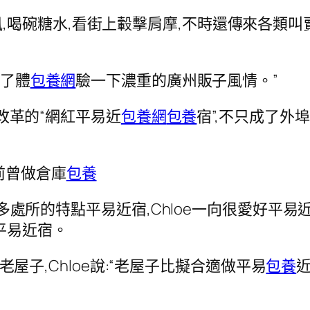
喝碗糖水,看街上轂擊肩摩,不時還傳來各類叫賣聲
為了體
包養網
驗一下濃重的廣州販子風情。”
e改革的“網紅平易近
包養網
包養
宿”,不只成了外
前曾做倉庫
包養
過良多處所的特點平易近宿,Chloe一向很愛好平易
平易近宿。
找老屋子,Chloe說:“老屋子比擬合適做平易
包養