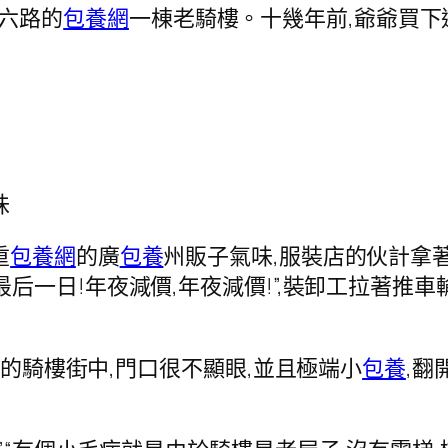
山六路的
包養網
一棟老騎樓。十幾年前,爺爺買下
味
重
包養網
的廣
包養
州販子氣味,服裝店的伙計拿
后一日!年夜減價,年夜減價!”,裝卸工拉著推車
華的騎樓街中,門口很不顯眼,並且極端小
包養
,