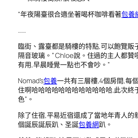
“年夜陽臺很合適坐著喝杯咖啡看著
包養
……
臨街、露臺都是騎樓的特點,可以飽覽販
隔音玻璃。” Chloe說。住過的主人都
有用,早晨睡覺一點也不會吵。”
Nomad’s
包養
一共有三層樓,4個房間,
住啊哈哈哈哈哈哈哈哈哈哈哈哈,此次終
色”。
除了住宿,平易近宿還成了當地年青人的
個誕辰誕辰趴、圣誕
包養網
趴。