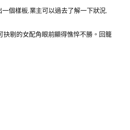
一個樣板,業主可以過去了解一下狀況,
可抉剔的女配角眼前顯得憔悴不勝。回籠