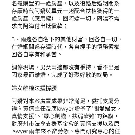
名義購置的一處房產，以及復婚后婚姻關系
存續時代阿嬌與單元一起配合扶植獲得的一
處房產（應用權），回阿嬌一切，阿嬌不需
求向阿海付出抵償款；
5、兩邊各自名下的其他財富，回各自一切，
在婚姻關系存續時代，各自經手的債務債權
回各自享有和承當。
調停現場，男女兩邊都沒有爭持，看不出是
因家暴而離婚，完成了好聚好散的終局。
婦女維權法援撐腰
阿嬌對本案處置成果非常滿足，委托支屬分
辨向黃倩主任及唐lawyer 贈予了”關愛婦女，
真情支援“、“琴心劍膽，扶弱濟難“的錦旗，
對廣州市法令支援基金會的真情支援以及唐
lawyer 兩年來不辭勞怨、專門研究專心的任