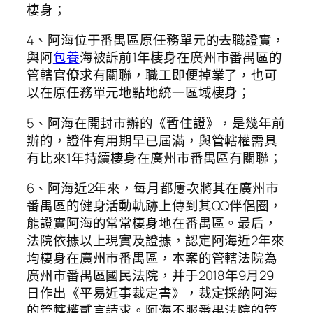
棲身；
4、阿海位于番禺區原任務單元的去職證實，
與阿
包養
海被訴前1年棲身在廣州市番禺區的
管轄官僚求有關聯，職工即便掉業了，也可
以在原任務單元地點地統一區域棲身；
5、阿海在開封市辦的《暫住證》，是幾年前
辦的，證件有用期早已屆滿，與管轄權需具
有比來1年持續棲身在廣州市番禺區有關聯；
6、阿海近2年來，每月都屢次將其在廣州市
番禺區的健身活動軌跡上傳到其QQ伴侶圈，
能證實阿海的常常棲身地在番禺區。最后，
法院依據以上現實及證據，認定阿海近2年來
均棲身在廣州市番禺區，本案的管轄法院為
廣州市番禺區國民法院，并于2018年9月29
日作出《平易近事裁定書》，裁定採納阿海
的管轄權貳言請求。阿海不服番禺法院的管