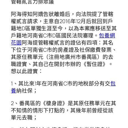
管轄貳言力排眾議
阿海得知阿嬌告狀離婚后，向法院提了管轄
權貳言請求，主意自2016年12月后就回到戶
籍地D區單獨生涯至今，以為本案應移送至其
戶籍地河南省C市D區國民法院審理。
包養網
花園
阿海提管轄權貳言的證佔有四項：其名
下位于河南省C市的房產證及社保繳費發票、
其原任務單元（注冊地廣州市番禺區）的去
職證實、其自己在開封市辦的《暫住證》。
想以此證實：
1、其比來1年在河南省C市的地稅部分有交
包
養
納社保；
2、番禺區的《棲身證》是其原任務單元在其
不知情的情形下打點的，其幾年前曾經從該
單元去職；