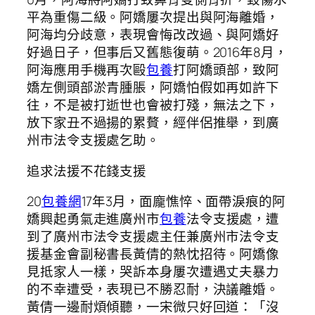
平為重傷二級。阿嬌屢次提出與阿海離婚，
阿海均分歧意，表現會悔改改過、與阿嬌好
好過日子，但事后又舊態復萌。2016年8月，
阿海應用手機再次毆
包養
打阿嬌頭部，致阿
嬌左側頭部淤青腫脹，阿嬌怕假如再如許下
往，不是被打逝世也會被打殘，無法之下，
放下家丑不過揚的累贅，經伴侶推舉，到廣
州市法令支援處乞助。
追求法援不花錢支援
20
包養網
17年3月，面龐憔悴、面帶淚痕的阿
嬌興起勇氣走進廣州市
包養
法令支援處，遭
到了廣州市法令支援處主任兼廣州市法令支
援基金會副秘書長黃倩的熱忱招待。阿嬌像
見抵家人一樣，哭訴本身屢次遭遇丈夫暴力
的不幸遭受，表現已不勝忍耐，決議離婚。
黃倩一邊耐煩傾聽，一宋微只好回道：「沒