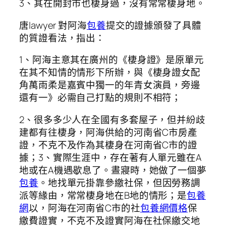
3、其在開封市也棲身過，沒有常常棲身地。
唐lawyer 對阿海
包養
提交的證據頒發了具體
的質證看法，指出：
1、阿海主意其在廣州的《棲身證》是原單元
在其不知情的情形下所辦，與《棲身證女配
角萬雨柔是嘉賓中獨一的年青女演員，旁邊
還有一》必需自己打點的規則不相符；
2、很多多少人在全國有多套屋子，但并紛歧
建都有往棲身，阿海供給的河南省C市房產
證，不克不及作為其棲身在河南省C市的證
據；3、實際生涯中，存在著有人單元雖在A
地或在A機遇歇息了。晝寢時，她做了一個夢
包養
。地找單元掛靠參繳社保，但因勞務調
派等緣由，常常棲身地在B地的情形；是
包養
網
以，阿海在河南省C市的社
包養網價格
保
繳費證實，不克不及證實阿海在社保繳交地