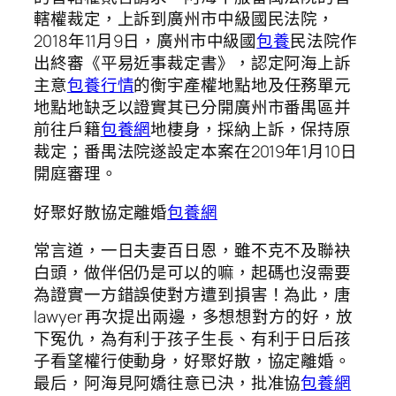
轄權裁定，上訴到廣州市中級國民法院，
2018年11月9日，廣州市中級國
包養
民法院作
出終審《平易近事裁定書》，認定阿海上訴
主意
包養行情
的衡宇產權地點地及任務單元
地點地缺乏以證實其已分開廣州市番禺區并
前往戶籍
包養網
地棲身，採納上訴，保持原
裁定；番禺法院遂設定本案在2019年1月10日
開庭審理。
好聚好散協定離婚
包養網
常言道，一日夫妻百日恩，雖不克不及聯袂
白頭，做伴侶仍是可以的嘛，起碼也沒需要
為證實一方錯誤使對方遭到損害！為此，唐
lawyer 再次提出兩邊，多想想對方的好，放
下冤仇，為有利于孩子生長、有利于日后孩
子看望權行使動身，好聚好散，協定離婚。
最后，阿海見阿嬌往意已決，批准協
包養網