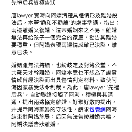
先禮后兵終極告狀
唐lawyer 實時向阿嬌清楚具體情形及離婚設
法后，本著“勸和不勸離”的處事準繩，指出：
兩邊離婚又復婚、這宗婚姻來之不易，離婚
無法再給孩子一個完全的家庭，勸告其離婚
要穩重，但阿嬌表現兩邊情感確已決裂，離
意已決。
婚姻雖無法持續，也紛歧定要對簿公堂、不
共戴天才幹離婚，阿嬌本意也不想為了證實
情感曾經決裂而出具傷情判定材料、致使阿
海因家暴受法令制裁。為此，唐lawyer “先禮
后兵”，自動聯絡接觸了阿海，積極與其溝
通，提出兩邊協定離婚、好聚好散的提出，
并提示阿海家暴的守法性，請求
包養網
阿海
結束對阿嬌施暴；后因無法告竣離婚共鳴，
阿嬌決議告狀離婚。