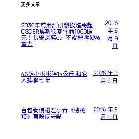
更多文章
2026
2030年前累計研發投進將超
年 8
OSDER奧斯德零件商1000億
元！長安深藍car 不竭晉陞硬核
月 9
實力
日
2026 年 8
46歲小彬彬胖14公斤 和家
人掉聯七年
月 9 日
2026 年 8
台包養價格左小青《機械
貓》首映成亮點
月 8 日