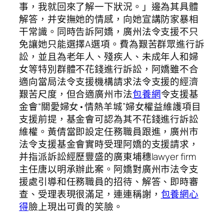
事，我就回來了解一下狀況。」邊為其具體
解答，并安撫她的情感，向她宣講防家暴相
干常識。同時告訴阿嬌，廣州法令支援不只
免讓她只能選擇A選項。費為艱苦群眾進行訴
訟，並且為老年人、殘疾人、未成年人和婦
女等特別群體不花錢進行訴訟，阿嬌雖不合
適向當局法令支援機構請求法令支援的經濟
艱苦尺度，但合適廣州市法
包養網
令支援基
金會“關愛婦女•情熱羊城”婦女權益維護項目
支援前提，基金會可認為其不花錢進行訴訟
維權。黃倩當即設定任務職員跟進，廣州市
法令支援基金會實時受理阿嬌的支援請求，
并指派訴訟經歷豐盛的廣東埔穗lawyer firm
主任唐以明承辦此案。阿嬌對廣州市法令支
援處引導和任務職員的招待、解答、即時審
查、受理表現很滿足，連連稱謝，
包養網心
得
臉上現出可貴的笑臉。