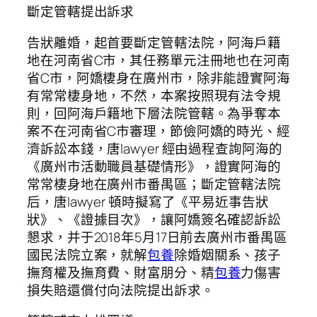
斷定管轄提出訴求
告狀離婚，起首要斷定管轄法院，阿海戶籍
地在河南省C市，其任務單元注冊地也在河南
省C市，阿嬌棲身在廣州市，除非能證實阿海
有常常棲身地，不然，本案按照現有法令規
則，回阿海戶籍地下層法院管轄。為爭奪本
案不在河南省C市審理，節儉阿嬌的時光、經
濟訴訟本錢，唐lawyer 經由過程查詢阿海的
《廣州市活動職員基礎情形》，證實阿海的
常常棲身地在廣州市番禺區；斷定管轄法院
后，唐lawyer 頓時擬寫了《平易近事告狀
狀》、《證據目次》，讓阿嬌簽名確認訴訟
懇求，并于2018年5月17日前去廣州市番禺區
國民法院立案，就解
包養
除婚姻關系、孩子
撫育權及撫育費、財富朋分、精
包養
力傷害
損失賠還償付向法院提出訴求。