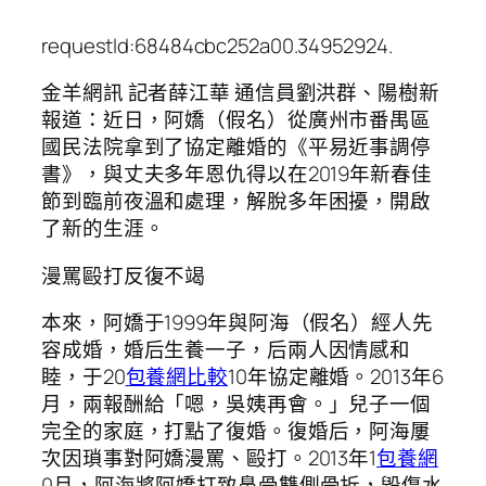
requestId:68484cbc252a00.34952924.
金羊網訊 記者薛江華 通信員劉洪群、陽樹新
報道：近日，阿嬌（假名）從廣州市番禺區
國民法院拿到了協定離婚的《平易近事調停
書》，與丈夫多年恩仇得以在2019年新春佳
節到臨前夜溫和處理，解脫多年困擾，開啟
了新的生涯。
漫罵毆打反復不竭
本來，阿嬌于1999年與阿海（假名）經人先
容成婚，婚后生養一子，后兩人因情感和
睦，于20
包養網比較
10年協定離婚。2013年6
月，兩報酬給「嗯，吳姨再會。」兒子一個
完全的家庭，打點了復婚。復婚后，阿海屢
次因瑣事對阿嬌漫罵、毆打。2013年1
包養網
0月，阿海將阿嬌打致鼻骨雙側骨折，毀傷水