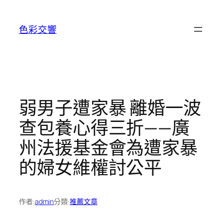
跳
至
色彩交響
主
要
內
容
弱男子遭家暴 離婚一波
查包養心得三折——廣
州法援基金會為遭家暴
的婦女維權討公平
作者:
admin
分類:
推薦文章