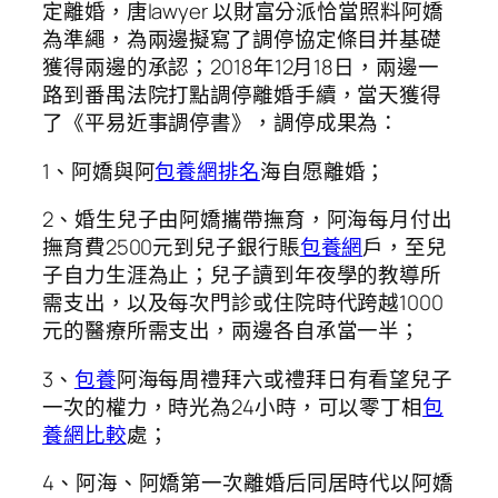
定離婚，唐lawyer 以財富分派恰當照料阿嬌
為準繩，為兩邊擬寫了調停協定條目并基礎
獲得兩邊的承認；2018年12月18日，兩邊一
路到番禺法院打點調停離婚手續，當天獲得
了《平易近事調停書》，調停成果為：
1、阿嬌與阿
包養網排名
海自愿離婚；
2、婚生兒子由阿嬌攜帶撫育，阿海每月付出
撫育費2500元到兒子銀行賬
包養網
戶，至兒
子自力生涯為止；兒子讀到年夜學的教導所
需支出，以及每次門診或住院時代跨越1000
元的醫療所需支出，兩邊各自承當一半；
3、
包養
阿海每周禮拜六或禮拜日有看望兒子
一次的權力，時光為24小時，可以零丁相
包
養網比較
處；
4、阿海、阿嬌第一次離婚后同居時代以阿嬌