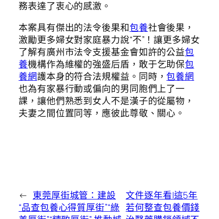
務表達了衷心的感激。
本案具有傑出的法令後果和
包養
社會後果，
激勵更多婦女對家庭暴力說“不”！讓更多婦女
了解有廣州市法令支援基金會如許的公益
包
養
機構作為維權的強盛后盾，敢于乞助保
包
養網
護本身的符合法規權益。同時，
包養網
也為有家暴行動或偏向的男同胞們上了一
課，讓他們熟悉到女人不是漢子的從屬物，
夫妻之間位置同等，應彼此尊敬、關心。
←
東莞厚街城管：建設
文件逐年看|這5年
“品查包養心得質厚街”“綠
若何整查包養價錢