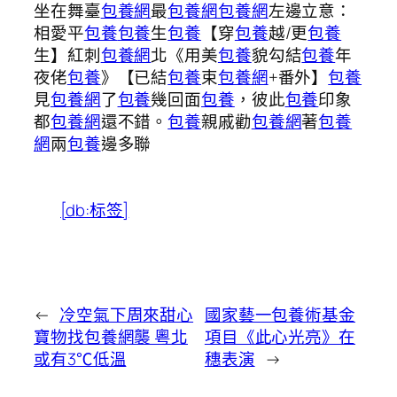
坐在舞臺
包養網
最
包養網
包養網
左邊立意：
相愛平
包養
包養
生
包養
【穿
包養
越/更
包養
生】紅刺
包養網
北《用美
包養
貌勾結
包養
年
夜佬
包養
》【已結
包養
束
包養網
+番外】
包養
見
包養網
了
包養
幾回面
包養
，彼此
包養
印象
都
包養網
還不錯。
包養
親戚勸
包養網
著
包養
網
兩
包養
邊多聯
[db:标签]
←
冷空氣下周來甜心
國家藝一包養術基金
寶物找包養網襲 粵北
項目《此心光亮》在
或有3℃低溫
穗表演
→