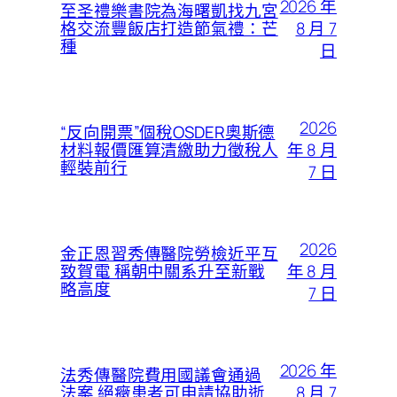
2026 年
至圣禮樂書院為海曙凱找九宮
8 月 7
格交流豐飯店打造節氣禮：芒
種
日
2026
“反向開票”個稅OSDER奧斯德
年 8 月
材料報價匯算清繳助力徵稅人
輕裝前行
7 日
2026
金正恩習秀傳醫院勞檢近平互
年 8 月
致賀電 稱朝中關系升至新戰
略高度
7 日
2026 年
法秀傳醫院費用國議會通過
8 月 7
法案 絕癥患者可申請協助逝