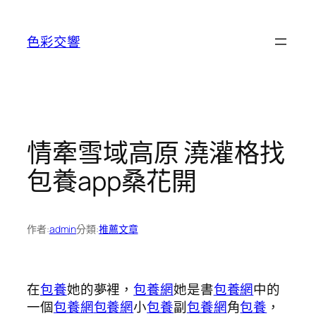
跳
至
色彩交響
主
要
內
容
情牽雪域高原 澆灌格找
包養app桑花開
作者:
admin
分類:
推薦文章
在
包養
她的夢裡，
包養網
她是書
包養網
中的
一個
包養網
包養網
小
包養
副
包養網
角
包養
，