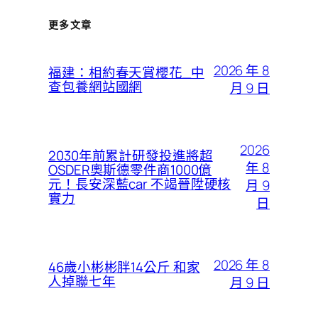
更多文章
2026 年 8
福建：相約春天賞櫻花_中
查包養網站國網
月 9 日
2026
2030年前累計研發投進將超
年 8
OSDER奧斯德零件商1000億
元！長安深藍car 不竭晉陞硬核
月 9
實力
日
2026 年 8
46歲小彬彬胖14公斤 和家
人掉聯七年
月 9 日