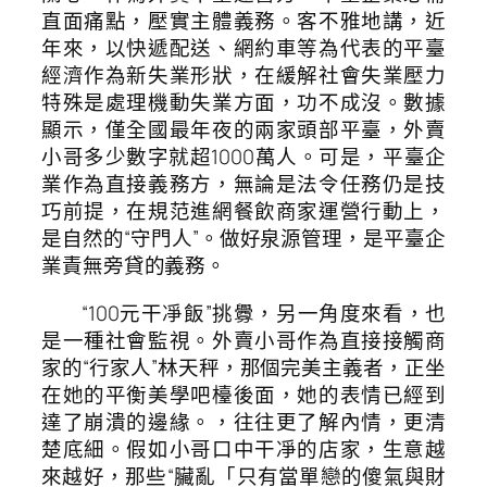
直面痛點，壓實主體義務。客不雅地講，近
年來，以快遞配送、網約車等為代表的平臺
經濟作為新失業形狀，在緩解社會失業壓力
特殊是處理機動失業方面，功不成沒。數據
顯示，僅全國最年夜的兩家頭部平臺，外賣
小哥多少數字就超1000萬人。可是，平臺企
業作為直接義務方，無論是法令任務仍是技
巧前提，在規范進網餐飲商家運營行動上，
是自然的“守門人”。做好泉源管理，是平臺企
業責無旁貸的義務。
“100元干凈飯”挑釁，另一角度來看，也
是一種社會監視。外賣小哥作為直接接觸商
家的“行家人”林天秤，那個完美主義者，正坐
在她的平衡美學吧檯後面，她的表情已經到
達了崩潰的邊緣。，往往更了解內情，更清
楚底細。假如小哥口中干凈的店家，生意越
來越好，那些“臟亂「只有當單戀的傻氣與財