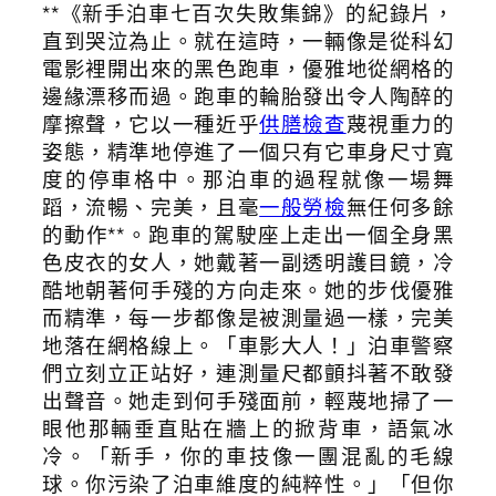
**《新手泊車七百次失敗集錦》的紀錄片，
直到哭泣為止。就在這時，一輛像是從科幻
電影裡開出來的黑色跑車，優雅地從網格的
邊緣漂移而過。跑車的輪胎發出令人陶醉的
摩擦聲，它以一種近乎
供膳檢查
蔑視重力的
姿態，精準地停進了一個只有它車身尺寸寬
度的停車格中。那泊車的過程就像一場舞
蹈，流暢、完美，且毫
一般勞檢
無任何多餘
的動作**。跑車的駕駛座上走出一個全身黑
色皮衣的女人，她戴著一副透明護目鏡，冷
酷地朝著何手殘的方向走來。她的步伐優雅
而精準，每一步都像是被測量過一樣，完美
地落在網格線上。「車影大人！」泊車警察
們立刻立正站好，連測量尺都顫抖著不敢發
出聲音。她走到何手殘面前，輕蔑地掃了一
眼他那輛垂直貼在牆上的掀背車，語氣冰
冷。「新手，你的車技像一團混亂的毛線
球。你污染了泊車維度的純粹性。」「但你