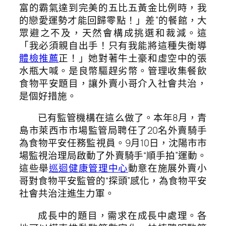
富的霸氣達到完美的五比五黃金比例時，我
的戀愛運勢才能回歸零點！」差”的餐館，大
眾避之不及，天然會構成挑選和裁減。這
「我必須親自出手！只有我能將這種失衡導
體檢推薦
正！」她對著牛土豪和虛空中的張
水瓶大喊。是良幣驅趕劣幣。管理收集餐飲
食物平安題目，讓外賣小哥介入社會共治，
是個好措施。
已有監管機構在這么做了。本年8月，青
島市萊西市市場監管局聘任了20名外賣騎手
為食物平安任務監視員。9月10日，沈陽市市
場監視治理局啟動了外賣騎手“順手拍”運動。
這些舉
巡迴健康管理中心
動意在施展外賣小
哥對食物平安監管的“探頭”感化，為食物平安
社會共治注進生力軍。
成長中的題目，需求在成長中處理。各