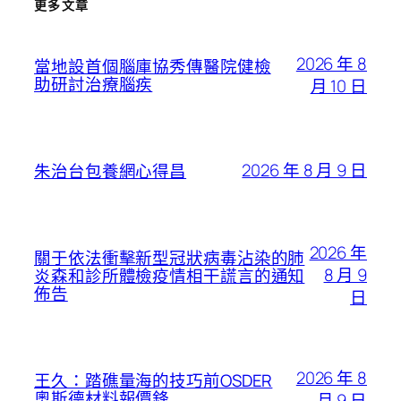
更多文章
2026 年 8
當地設首個腦庫協秀傳醫院健檢
助研討治療腦疾
月 10 日
2026 年 8 月 9 日
朱治台包養網心得昌
2026 年
關于依法衝擊新型冠狀病毒沾染的肺
8 月 9
炎森和診所體檢疫情相干謊言的通知
佈告
日
2026 年 8
王久：踏礁量海的技巧前OSDER
奧斯德材料報價鋒
月 9 日