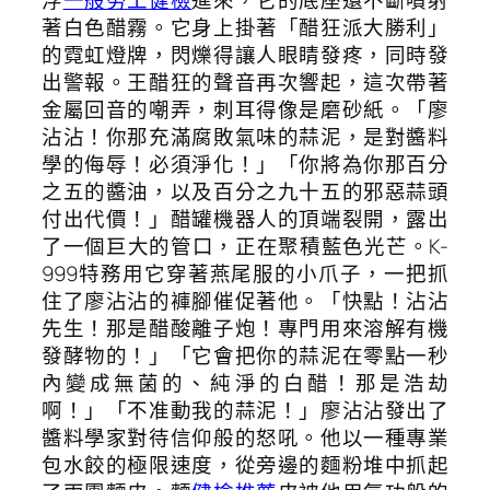
著白色醋霧。它身上掛著「醋狂派大勝利」
的霓虹燈牌，閃爍得讓人眼睛發疼，同時發
出警報。王醋狂的聲音再次響起，這次帶著
金屬回音的嘲弄，刺耳得像是磨砂紙。「廖
沾沾！你那充滿腐敗氣味的蒜泥，是對醬料
學的侮辱！必須淨化！」「你將為你那百分
之五的醬油，以及百分之九十五的邪惡蒜頭
付出代價！」醋罐機器人的頂端裂開，露出
了一個巨大的管口，正在聚積藍色光芒。K-
999特務用它穿著燕尾服的小爪子，一把抓
住了廖沾沾的褲腳催促著他。「快點！沾沾
先生！那是醋酸離子炮！專門用來溶解有機
發酵物的！」「它會把你的蒜泥在零點一秒
內變成無菌的、純淨的白醋！那是浩劫
啊！」「不准動我的蒜泥！」廖沾沾發出了
醬料學家對待信仰般的怒吼。他以一種專業
包水餃的極限速度，從旁邊的麵粉堆中抓起