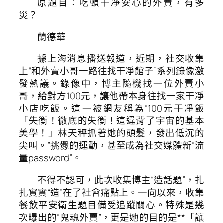
原題目：吃頓干凈安心的外賣，有多
災？
蘭德華
據上海消息播送報道，近期，社交收集
上“和外賣小哥一路往找干凈館子”系列錄像激
發熱議。錄像中，博主隨機找一位外賣小
哥，給對方100元，讓他帶本身往找一家干凈
小店吃飯。這一被網友稱為“100元干凈飯
「失衡！徹底的失衡！這違背了宇宙的基本
美學！」林天秤抓著她的頭髮，發出低沉的
尖叫。”挑釁的運動，甚至成為社交媒體新“流
量password”。
不得不認可，此次收集博主“造話題”，扎
扎實實“造”在了社會痛點上。一向以來，收集
餐飲平安衛生題目備受追蹤關心。特殊是幾
次曝出的“鬼魂外賣”，更是她的目的是**「讓