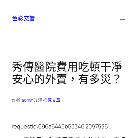
跳
至
色彩交響
主
要
內
容
秀傳醫院費用吃頓干凈
安心的外賣，有多災？
作者:
admin
分類:
推薦文章
requestId:696a6445b53346.20975361.