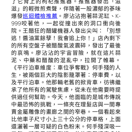
了它背上的枸杞推進器。推進器發出「滋
滋」的輕微煎煮聲，伴隨著一股濃郁的蔘味
爆發
巡迴體檢推薦
。廖沾沾抱著蒜泥缸、K-
999咬著他，一起從撞出來的洞口衝向後
院。王醋狂的醋罐機器人發出尖叫：「別想
逃！醬油黨餘孽！我會追上你！」店內剩下
的所有空盤子被醋酸氣波震碎，發出了最後
的哀鳴。廖沾沾的宇宙冒險，就在這片蒜
泥、中藥和醋酸的混亂中，拉開了帷幕。
《平行泊車維度：車位爭奪戰》何手殘的人
生，被兩個巨大的陰影籠罩著：停車費，以
及平行泊車。他那輛老舊的掀背車，彷彿繼
承了他所有的駕駛焦慮，從未在他需要時提
供過任何幫助。今天，他面臨的是城市傳說
中最恐怖的挑戰，一條夾在理髮店與一間專
賣金屬雕像的畫廊之間的窄巷。一個看起來
比他車子尺寸小上三十公分的停車格，上面
還灑著一層可疑的白色粉末。何手殘深吸一