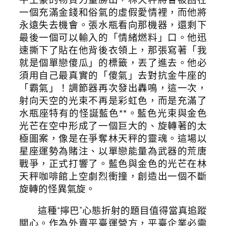
一個充滿金錢和俗氣的虛假愛情裡，而他將
永遠失去機會。張水瓶看向那機器，還剩下
最後一個可以輸入的「情緒燃料」口。他迅
速撕下了貼在他背後衣領上，那張寫著「我
就是個單戀傻瓜」的標籤，丟了進去。他必
須用自己最真實的「傻氣」去對抗金牛座的
「霸氣」！調節器再次發出轟鳴，這一次，
射向天空的光束不再是彩虹色，而是充滿了
水瓶座特有的怪誕藍色**。藍色光束與金色
光芒在空中形成了一個巨大的、旋轉著的太
極圖案，像是在爭奪林天秤的靈魂。這場以
星座運勢為賭注、以單戀能量為武器的荒唐
戰爭，正式打響了。藍色與金色的光芒在林
天秤咖啡館上空劇烈衝撞，創造出一個不斷
旋轉的怪異氣旋。
這種“擰巴”心態折射的題目值得當真追蹤
關心。作為外賣平臺運營方，平臺企業必需