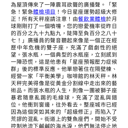
為屋頂傳來了一陣震耳欲聾的廣播聲。「緊
急！緊急
體檢項目
！今日星座運勢超級大修
正！所有天秤座請注意！由
餐飲業體檢
於月
球剛剛打了一個噴嚏，您的戀愛機率從昨日
的百分之九十九點九，陡降至負百分之八十
七！」廣播員的聲音聽起來像是一個正在經
歷中年危機的雙子座，充滿了戲劇性的絕
望。張水瓶，一個典型的水瓶座，立刻感到
一陣恐慌，這是他患有「星座預報壓力症候
群」後的標準反應。他單戀著住在隔壁棟、
經營一家「平衡美學」咖啡館的林天秤。林
天秤完美得像是從黃金分割線中走出來的藝
術品。而張水瓶的人生，則像一團被獅子座
暴君隨意亂踢的毛線球，充滿了混亂與錯
位。他衝到窗邊，往外看去。整座城市已經
因為這個突如其來的「超級修正」而陷入了
荒謬的混亂。街道上的雙魚座們，開始不受
控制地流下鹹鹹的海水淚，他們無法停止地