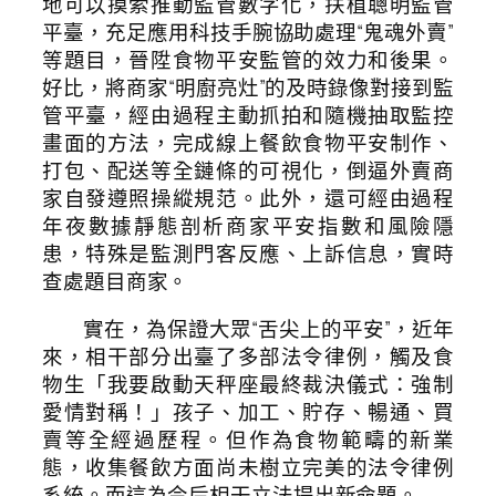
地可以摸索推動監管數字化，扶植聰明監管
平臺，充足應用科技手腕協助處理“鬼魂外賣”
等題目，晉陞食物平安監管的效力和後果。
好比，將商家“明廚亮灶”的及時錄像對接到監
管平臺，經由過程主動抓拍和隨機抽取監控
畫面的方法，完成線上餐飲食物平安制作、
打包、配送等全鏈條的可視化，倒逼外賣商
家自發遵照操縱規范。此外，還可經由過程
年夜數據靜態剖析商家平安指數和風險隱
患，特殊是監測門客反應、上訴信息，實時
查處題目商家。
實在，為保證大眾“舌尖上的平安”，近年
來，相干部分出臺了多部法令律例，觸及食
物生「我要啟動天秤座最終裁決儀式：強制
愛情對稱！」孩子、加工、貯存、暢通、買
賣等全經過歷程。但作為食物範疇的新業
態，收集餐飲方面尚未樹立完美的法令律例
系統。而這為今后相干立法提出新命題。