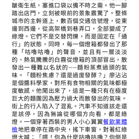
皺衛生紙，塞進口袋以備不時之需。他一腳
踏出店門，立刻被眼前的景象震驚了。整條
城市的主幹道上，數百個交通信號燈，從東
邊到西邊，從高架橋到巷弄口，全部變成了
綠燈。它們不是交替閃爍，而是固定在「通
行」的狀態，同時，每一個燈箱都發出了那
種「咕嚕咕嚕」的聲音，並且有一層淡淡
的、熱氣騰騰的白霧從燈箱的頂部冒出，散
發出一種難以名狀的——麵粉蒸煮過頭的氣
味。「麵粉焦慮？還是過度發酵？」廖沾沾
是個醬料學家，對所有食物相關的氣味都極
度敏感。他聞出來了，這是一種只有在極度
巨大的麵團因為壓力過大而散發出的氣味。
街上的行人陷入了混亂。汽車不知道該走還
是該停，因為無論從哪個方向看，都是綠
燈。一個穿著西裝的男人小心翼翼
餐飲業體
檢
地把車停在路中央，搖下車窗，對著紅綠
燈大喊：「喂！你為什麼咕嚕咕嚕？你倒是