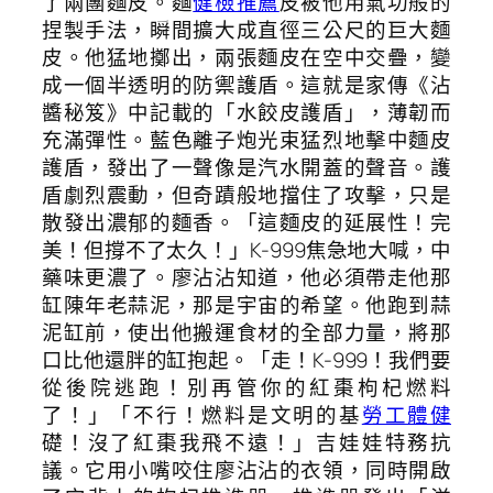
了兩團麵皮。麵
健檢推薦
皮被他用氣功般的
捏製手法，瞬間擴大成直徑三公尺的巨大麵
皮。他猛地擲出，兩張麵皮在空中交疊，變
成一個半透明的防禦護盾。這就是家傳《沾
醬秘笈》中記載的「水餃皮護盾」，薄韌而
充滿彈性。藍色離子炮光束猛烈地擊中麵皮
護盾，發出了一聲像是汽水開蓋的聲音。護
盾劇烈震動，但奇蹟般地擋住了攻擊，只是
散發出濃郁的麵香。「這麵皮的延展性！完
美！但撐不了太久！」K-999焦急地大喊，中
藥味更濃了。廖沾沾知道，他必須帶走他那
缸陳年老蒜泥，那是宇宙的希望。他跑到蒜
泥缸前，使出他搬運食材的全部力量，將那
口比他還胖的缸抱起。「走！K-999！我們要
從後院逃跑！別再管你的紅棗枸杞燃料
了！」「不行！燃料是文明的基
勞工體健
礎！沒了紅棗我飛不遠！」吉娃娃特務抗
議。它用小嘴咬住廖沾沾的衣領，同時開啟