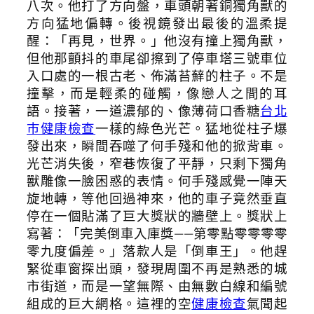
八次。他打了方向盤，車頭朝著銅獨角獸的
方向猛地偏轉。後視鏡發出最後的溫柔提
醒：「再見，世界。」他沒有撞上獨角獸，
但他那顫抖的車尾卻擦到了停車塔三號車位
入口處的一根古老、佈滿苔蘚的柱子。不是
撞擊，而是輕柔的碰觸，像戀人之間的耳
語。接著，一道濃郁的、像薄荷口香糖
台北
巿健康檢查
一樣的綠色光芒。猛地從柱子爆
發出來，瞬間吞噬了何手殘和他的掀背車。
光芒消失後，窄巷恢復了平靜，只剩下獨角
獸雕像一臉困惑的表情。何手殘感覺一陣天
旋地轉，等他回過神來，他的車子竟然垂直
停在一個貼滿了巨大獎狀的牆壁上。獎狀上
寫著：「完美倒車入庫獎——第零點零零零零
零九度偏差。」落款人是「倒車王」。他趕
緊從車窗探出頭，發現周圍不再是熟悉的城
市街道，而是一望無際、由無數白線和編號
組成的巨大網格。這裡的空
健康檢查
氣聞起