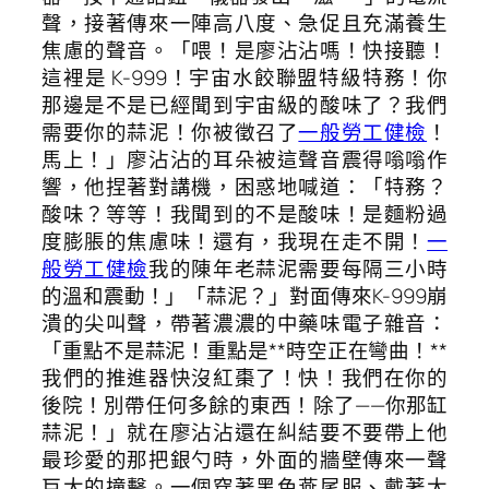
聲，接著傳來一陣高八度、急促且充滿養生
焦慮的聲音。「喂！是廖沾沾嗎！快接聽！
這裡是 K-999！宇宙水餃聯盟特級特務！你
那邊是不是已經聞到宇宙級的酸味了？我們
需要你的蒜泥！你被徵召了
一般勞工健檢
！
馬上！」廖沾沾的耳朵被這聲音震得嗡嗡作
響，他捏著對講機，困惑地喊道：「特務？
酸味？等等！我聞到的不是酸味！是麵粉過
度膨脹的焦慮味！還有，我現在走不開！
一
般勞工健檢
我的陳年老蒜泥需要每隔三小時
的溫和震動！」「蒜泥？」對面傳來K-999崩
潰的尖叫聲，帶著濃濃的中藥味電子雜音：
「重點不是蒜泥！重點是**時空正在彎曲！**
我們的推進器快沒紅棗了！快！我們在你的
後院！別帶任何多餘的東西！除了——你那缸
蒜泥！」就在廖沾沾還在糾結要不要帶上他
最珍愛的那把銀勺時，外面的牆壁傳來一聲
巨大的撞擊。一個穿著黑色燕尾服、戴著太