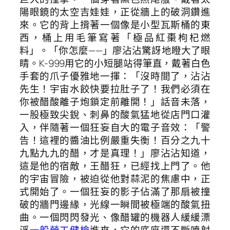
陽眼鏡的太空吉娃娃，正從牆上的破洞鑽進
來。它的背上揹著一個像是小型瓦斯桶的東
西，桶上用毛筆寫著「極品紅棗枸杞燃
料」。「你怎麼——」廖沾沾驚訝地瞪大了眼
睛。K-999用它的小短腿站得筆直，戴著白色
手套的爪子優雅地一揮：「沒時間了，沾沾
先生！宇宙水餃快要拉肚子了！我們必須在
你被醋酸離子炮鎖定前離開！」話音未落，
一股極致尖銳、刺鼻的酸氣猛地從店門口灌
入，伴隨著一個狂妄自大的電子音效：「警
告！這裡的醬油比例嚴重失衡！百分之九十
九點九九的醋，才是真理！」廖沾沾知道，
這是他的宿敵，王醋狂，已經找上門了。他
的宇宙冒險，被迫從他對蒜泥的焦慮中，正
式開始了。一個狂妄的影子佔滿了那扇被撞
破的牆門邊緣，光線一瞬間被極端的酸氣扭
曲。一個閃閃發光、像醋罐的機器人緩緩漂
浮
一般勞工健檢
進來，它的底座還不斷噴射