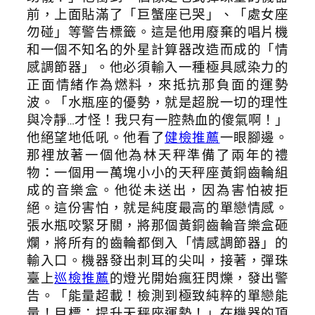
前，上面貼滿了「巨蟹座已哭」、「處女座
勿碰」等警告標籤。這是他用廢棄的唱片機
和一個不知名的外星計算器改造而成的「情
感調節器」。他必須輸入一種極具感染力的
正面情緒作為燃料，來抵抗那負面的運勢
波。「水瓶座的優勢，就是超脫一切的理性
與冷靜…才怪！我只有一腔熱血的傻氣啊！」
他絕望地低吼。他看了
健檢推薦
一眼腳邊。
那裡放著一個他為林天秤準備了兩年的禮
物：一個用一萬塊小小的天秤座黃銅齒輪組
成的音樂盒。他從未送出，因為害怕被拒
絕。這份害怕，就是純度最高的單戀情感。
張水瓶咬緊牙關，將那個黃銅齒輪音樂盒砸
爛，將所有的齒輪都倒入「情感調節器」的
輸入口。機器發出刺耳的尖叫，接著，彈珠
臺上
巡檢推薦
的燈光開始瘋狂閃爍，發出警
告。「能量超載！檢測到極致純粹的單戀能
量！目標：提升天秤座運勢！」在機器的頂