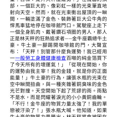
部，一個巨大的、像彩虹一樣的光束筆直地
射向天空。然而，就在光束衝出屋頂的一瞬
間，一輛塗滿了金色、裝飾著巨大公牛角的
悍馬車猛地停在咖啡館門口。駕駛座上走下
一個全身肌肉、戴著鑽石項圈的男人，那人
正是林天秤的狂熱追求者——金牛座霸總牛土
豪。牛土豪一腳踢開咖啡館的門，大聲宣
布：「天秤！別管那什麼負運勢！我已經用
一
一般勞工身體健康檢查
百噸的純金箔買下
了今天所有的壞運氣！」「從現在開始，你
的運勢由我主宰！我的金錢，就是你的正面
能量！」牛土豪的行為，讓張水瓶的光束在
空中瞬間扭曲，與一種夾雜著銅臭味的金色
光芒對撞。天空開始下起了荒謬的雨。雨點
不是水，而是閃耀著淚光的小小黃銅齒輪。
「不行！金牛座的物質力量太強了！我的單
戀被汙染了！」張水瓶大喊。他知道，如果
牛土豪的物質力量勝出，林天秤將會被困在