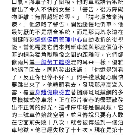
口氣。將車子打了倒檔。他的車載語音系統
發出了令人不快的女聲：「警告，後方障礙
物距離：無限趨近於零。」「請考慮放棄治
療。」他忽略了警告，開始緩慢地倒車。他
最討厭的不是語音系統，而是那兩塊永遠在
關鍵時刻
巡迴健康管理中心
自動收折的後視
鏡。當他需要它們來判斷車體與那座價值不
菲的銅製獨角獸雕像之間的距離時，它們卻
像兩片羞
一般勞工體檢
澀的耳朵一樣，優雅
地縮了回去。同時發出低語：「你還是別看
了，反正你也停不好。」何手殘感覺心臟快
要跳出來了。他轉頭看去，發現那座高聳入
雲、覆蓋
身體健康檢查
著鏽跡斑斑鐵網的多
層機械式停車塔，正在那片窄巷的盡頭散發
出不正常的綠光。這棟停車塔是個異類，它
的三號車位始終空著，並且傳說只要有人敢
在它面前失敗十八次，就會被傳送到一個泊
車地獄。他已經失敗了十七次。現在是第十