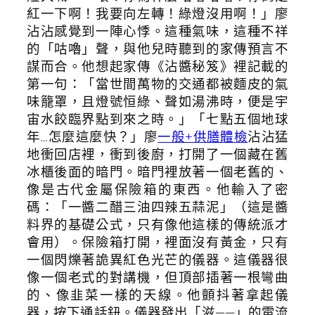
紅一下啊！我要向左轉！綠燈沒用啊！」廖
沾沾感覺到一陣心悸。這種氣味，這種不祥
的「咕嚕」聲，與他兒時聽到的家傳預言不
謀而合。他想起家傳《沾醬秘笈》裡記載的
第一句：「當世間萬物的交通都被麵皮的氣
味籠罩，且燈號恒綠、聲如湯沸時，便是宇
宙水餃臨界點到來之時。」「七點五個地球
年…怎麼這麼快？」廖
一般+供膳體檢
沾沾猛
地衝回店裡，衝到後廚，打開了一個藏在舊
冰櫃後面的暗門。暗門裡放著一個老舊的、
像是古代金屬保險箱的東西。他輸入了密
碼：「一醬二醋三油四辣五蒜泥」（這是醬
料界的基礎公式，只有像他這樣的傳統派才
會用）。保險箱打開，裡面沒有黃金，只有
一個閃爍著詭異紅色光芒的儀器。這儀器很
像一個老式的對講機，但頂部插著一根彎曲
的、像韭菜一樣的天線。他顫抖著拿起儀
器，按下通話鈕。儀器發出「滋——」的電流