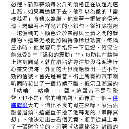
恐懼。新鮮蒜頭每公斤的價格正在以超光速
上漲，如果再這樣下去，他引以為傲的「靈
魂蒜泥」將難以為繼。他拿著一把被磨得光
滑、閃耀著不祥光芒的小銀勺，從缸底撈起
一坨濃稠的、顏色介於灰綠與土黃之間的發
酵物。這蒜泥被他照顧得像稀世珍寶，每隔
三小時，他就要用手指彈一下缸邊，確保它
能感受到**「溫和的震動」**，以助其在精神
上達到圓滿。就在廖沾沾專注於與蒜泥進行
心靈交流時，外面的世界開始發出一些不對
勁的信號。首先是聲音。街上所有的汽車喇
叭同時發出了一個持續不斷、低沉且潮濕的
「咕嚕——咕嚕——」聲。這聲音不是引擎
聲，也不是正常的鳴笛聲，而像是一個巨
供
膳體檢
大的、消化不良的胃在哀嚎。廖沾沾
皺著眉頭，這嚴重干擾了他蒜泥的「寧靜冥
想」。他決定出去看個究竟，順手從桌上拿
了一張髒兮兮的，印著《沾醬秘笈》封面的