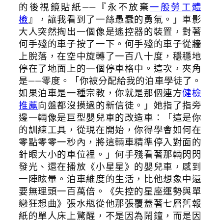
的後視鏡貼紙——『永不放棄
一般勞工體
檢
』，讓我看到了一絲愚蠢的勇氣。」車影
大人突然掏出一個像是遙控器的裝置，對著
何手殘的車子按了一下。何手殘的車子從牆
上脫落，在空中旋轉了一百八十度，穩穩地
停在了地面上的一個停車格中。這次，夾角
是——零度。「你被分配給我的泊車學徒了。
如果泊車是一種宗教，你就是那個連方
健檢
推薦
向盤都沒摸過的新信徒。」她指了指旁
邊一輛像是巨型嬰兒車的改造車：「這是你
的訓練工具，從現在開始，你得學會如何在
零點零零一秒內，將這輛車精準停入對面的
針眼大小的車位裡。」何手殘看著那輛閃閃
發光、還在播放《小星星》的嬰兒車，感到
一陣眩暈。泊車維度的生活，比他想象中還
要無理頭一百萬倍。《失控的星座運勢與單
戀狂想曲》張水瓶從他那張覆蓋著七層舊報
紙的單人床上驚醒，不是因為鬧鐘，而是因