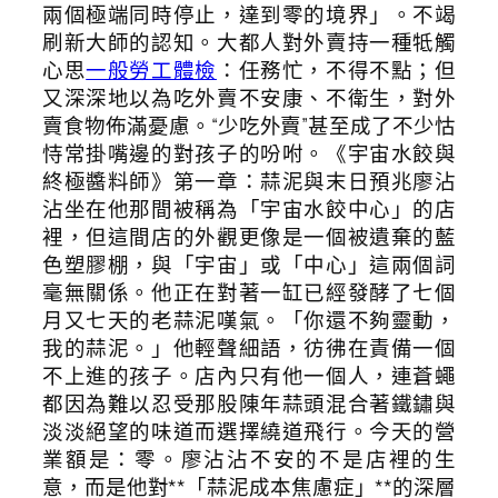
兩個極端同時停止，達到零的境界」。不竭
刷新大師的認知。大都人對外賣持一種牴觸
心思
一般勞工體檢
：任務忙，不得不點；但
又深深地以為吃外賣不安康、不衛生，對外
賣食物佈滿憂慮。“少吃外賣”甚至成了不少怙
恃常掛嘴邊的對孩子的吩咐。《宇宙水餃與
終極醬料師》第一章：蒜泥與末日預兆廖沾
沾坐在他那間被稱為「宇宙水餃中心」的店
裡，但這間店的外觀更像是一個被遺棄的藍
色塑膠棚，與「宇宙」或「中心」這兩個詞
毫無關係。他正在對著一缸已經發酵了七個
月又七天的老蒜泥嘆氣。「你還不夠靈動，
我的蒜泥。」他輕聲細語，彷彿在責備一個
不上進的孩子。店內只有他一個人，連蒼蠅
都因為難以忍受那股陳年蒜頭混合著鐵鏽與
淡淡絕望的味道而選擇繞道飛行。今天的營
業額是：零。廖沾沾不安的不是店裡的生
意，而是他對**「蒜泥成本焦慮症」**的深層