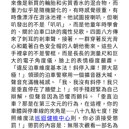
來像是新買的輪胎和劣質香水的混合物，而
重力似乎是隨機變化的，有時感覺很重，有
時像漂浮在游泳池裡。他試圖按喇叭，但喇
叭發出的不是「叭叭」，而是他童年時學會
的、關於泊車口訣的魔性兒歌。四面八方傳
來了刺耳的剎車聲，接著，一群穿著反光背
心和戴著白色安全帽的人朝他衝來。這些人
手裡拿的不是警棍，而是長長的測量尺和巨
大的電子角度儀，臉上的表情極度嚴肅。
「違反泊車維度基本法！斜停入庫！罪大惡
極！」領頭的泊車警察用一個擴音器大喊，
聲音充滿機械感。「我、我沒有斜停！我只
是垂直停在了牆壁上！」何手殘趕緊為自己
辯解，但聲音因為恐懼而顫抖。「垂直泊
車？那是在第三次元的行為，在這裡，你的
車體與停車線的夾角是——八十九點七度！按
照維度法
巡迴健檢中心
則，你必須接受懲
罰！」懲罰的內容是：無限次觀看一部名為