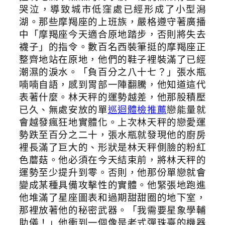
哭泣，導致城市低窪處已經形成了小型潟
湖。那些摩羯座的上班族，嚴格遵守著廣播
中「摩羯座今天適合原地踏步，否則將失去
襪子」的指令。數百名西裝筆挺的摩羯座正
整齊地站在原地，他們的鞋子裡裝滿了已經
潮濕的淚水。「負百分之八十七？」張水瓶
喃喃自語，感到胃部一陣翻騰，他知道這代
表著什麼。林天秤的運勢越差，他那股積壓
已久、無處安放的單
巡迴體檢推薦
戀能量就
會越發瘋狂地實體化。上次林天秤的戀愛運
勢跌至百分之二十，張水瓶就發現他的廚房
裡長滿了巨大的、形狀是林天秤側臉的粉紅
色蘑菇。他必須在今天結束前，將林天秤的
運勢至少提升到零。否則，他那份單戀就會
變成某種具備攻擊性的實體。他緊張地跑進
他堆滿了星座圖表和過期甜甜圈的地下室，
那裡放著他的秘密武器。「我需要星象學輔
助儀！」他衝到一個像是老式彈珠臺的機器