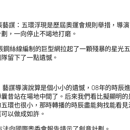
張藝謀：五環浮現是歷屆奧運會規則舉措，導
計劃，一向停止不竭地打磨。
一張鋼絲線編制的巨型網拉起了一顆殘暴的星光
團隊留下了一點遺憾。
：藝謀導演說算是個小小的遺憾，08年的時辰
曩昔站在場地中間了。后來我們看比擬顯明的是
的五環也很小，那時轉播的時辰盡能夠找能看見
還可以做成如許。
的方法向國際奧委會報告請示了創意計劃。