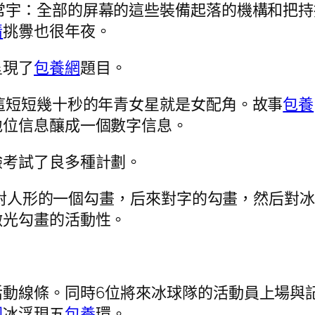
常宇：全部的屏幕的這些裝備起落的機構和把持
情
挑釁也很年夜。
呈現了
包養網
題目。
這短短幾十秒的年青女星就是女配角。故事
包養
地位信息釀成一個數字信息。
驗考試了良多種計劃。
輝：對人形的一個勾畫，后來對字的勾畫，然后
激光勾畫的活動性。
活動線條。同時6位將來冰球隊的活動員上場與
園
冰浮現五
包養
環。