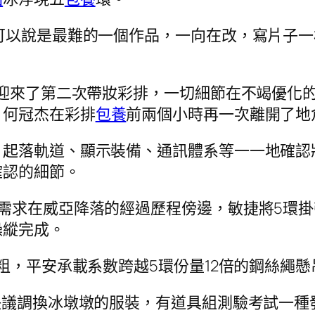
可以說是最難的一個作品，一向在改，寫片子
場迎來了第二次帶妝彩排，一切細節在不竭優化
，何冠杰在彩排
包養
前兩個小時再一次離開了地
、起落軌道、顯示裝備、通訊體系等一一地確認
確認的細節。
需求在威亞降落的經過歷程傍邊，敏捷將5環
操縱完成。
米粗，平安承載系數跨越5環份量12倍的鋼絲繩
決議調換冰墩墩的服裝，有道具組測驗考試一種