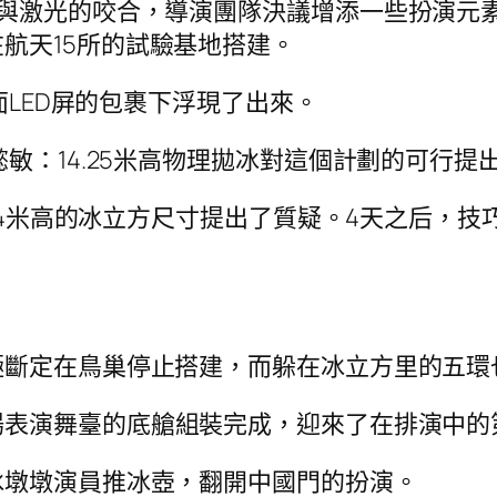
像與激光的咬合，導演團隊決議增添一些扮演元
航天15所的試驗基地搭建。
面LED屏的包裹下浮現了出來。
懿敏：14.25米高物理拋冰對這個計劃的可行
的14米高的冰立方尺寸提出了質疑。4天之后，
極斷定在鳥巢停止搭建，而躲在冰立方里的五環
場表演舞臺的底艙組裝完成，迎來了在排演中的
冰墩墩演員推冰壺，翻開中國門的扮演。