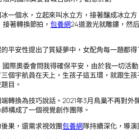
冰一個水，立起來叫水立方，接著釀成冰立方
，接著轉換節拍，
包養網
24道激光就雕鏤，然
環的平安性提出了質疑夢中，女配角每一題都得
：國際奧委會問我得確保平安，由於我一切活
有三個宇航員在天上，生孩子這五環，就跟生孩
沒題目。
開端轉換為技巧說話。2021年3月鳥巢不再對
gn師構成了一個視覺創作團隊。
的後果，還需求視效團
包養網
隊持續深化，導演