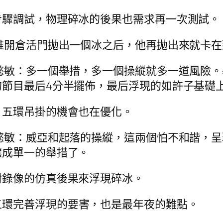
步驟調試，物理碎冰的後果也需求再一次測試。
誰開倉活門拋出一個冰之后，他再拋出來就卡
懿敏：多一個舉措，多一個操縱就多一道風險
的節目最后4分半擺佈，最后浮現的如許子基礎
，五環吊掛的機會也在優化。
懿敏：威亞和起落的操縱，這兩個怕不和諧，
釀成單一的舉措了。
附錄像的仿真後果來浮現碎冰。
五環完善浮現的要害，也是最年夜的難點。