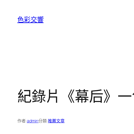
跳
至
色彩交響
主
要
內
容
紀錄片《幕后》一
作者:
admin
分類:
推薦文章