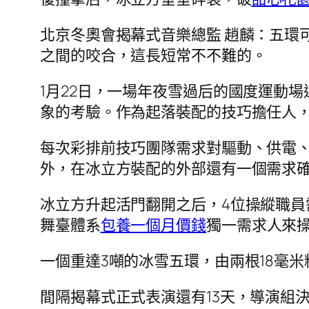
北京冬奧會揭幕式音樂總監 趙麟：五環
之間的咬合，這長短常不不難的。
1月22日，一場年夜雪過后的國度運動
象的考驗。作為起落裝配的技巧擔任人
每次彩排前技巧團隊需求對驅動、供電
外，在冰立方裝配的外部還有一個需求
冰立方升起活門翻開之后，4位操縱職員
舞臺體系
包養一個月價錢
獨一需求人來
一個重達3噸的冰雪五環，由兩根18毫
間隔揭幕式正式表演還有13天，導演組