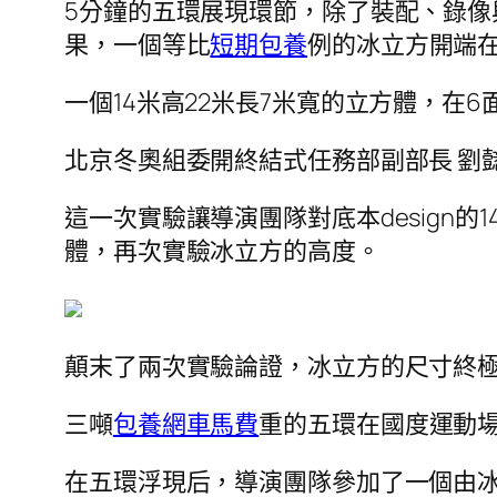
5分鐘的五環展現環節，除了裝配、錄
果，一個等比
短期包養
例的冰立方開端在
一個14米高22米長7米寬的立方體，在6
北京冬奧組委開終結式任務部副部長 劉
這一次實驗讓導演團隊對底本design
體，再次實驗冰立方的高度。
顛末了兩次實驗論證，冰立方的尺寸終
三噸
包養網車馬費
重的五環在國度運動
在五環浮現后，導演團隊參加了一個由