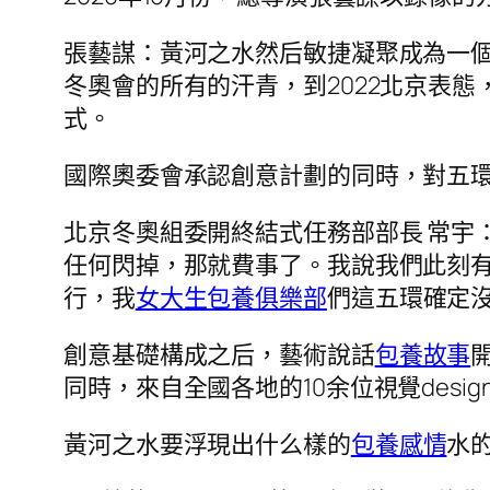
張藝謀：黃河之水然后敏捷凝聚成為一個
冬奧會的所有的汗青，到2022北京表態
式。
國際奧委會承認創意計劃的同時，對五
北京冬奧組委開終結式任務部部長 常宇
任何閃掉，那就費事了。我說我們此刻
行，我
女大生包養俱樂部
們這五環確定
創意基礎構成之后，藝術說話
包養故事
同時，來自全國各地的10余位視覺desi
黃河之水要浮現出什么樣的
包養感情
水