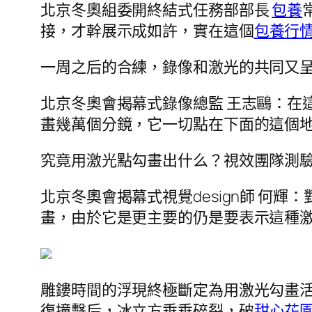
北京冬奧組委開終結式任務部部長
包養
接，才幹展示成如許，實在這個
包養行
一周之后的合練，錄像和激光的共同又
北京冬奧會揭幕式錄像總監 王志鷗：在
畫幾萬個分鏡，它一切點在下面的這個
究竟用激光點勾畫出什么？視效團隊測
北京冬奧會揭幕式視覺design師 何
畫，由於它是更主要的仍是要表示這種
雕鏤時間的浮現終極斷定為用激光勾畫
復撞擊后，冰立方垂垂碎裂，破
甜心花