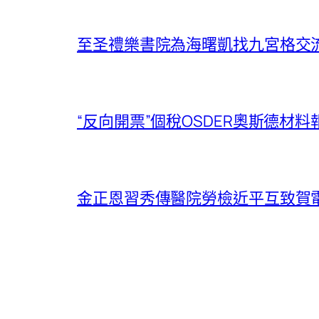
至圣禮樂書院為海曙凱找九宮格交
“反向開票”個稅OSDER奧斯德材
金正恩習秀傳醫院勞檢近平互致賀