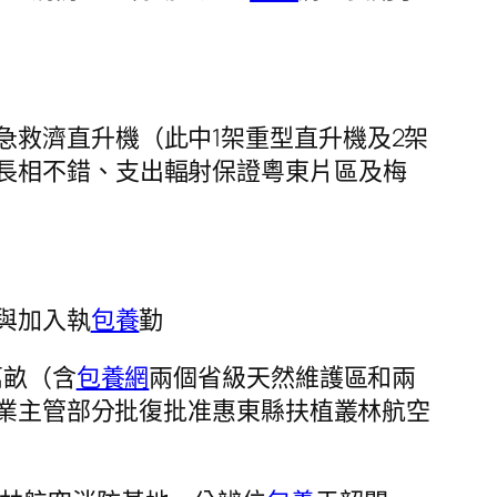
急救濟直升機（此中1架重型直升機及2架
長相不錯、支出輻射保證粵東片區及梅
與加入執
包養
勤
萬畝（含
包養網
兩個省級天然維護區和兩
林業主管部分批復批准惠東縣扶植叢林航空