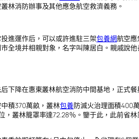
空叢林消防辦事及其他應急航空救濟義務。
常投進運作后，可以或許進駐三架
包養網
航空應
州市全境并相親對象，名字叫陳居白。親戚說他
機先后下降在惠東叢林航空消防中間基地，正式餐
中積370萬畝，叢林
包養
防滅火治理面積400
位，叢林籠罩率達72.28％。鑒于此，此前省