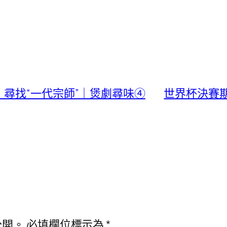
尋找“一代宗師”｜煲劇尋味④
世界杯決賽期
公開。
必填欄位標示為
*