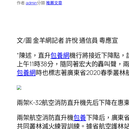
作者:
admin
分類:
推薦文章
文/圖 金羊網記者 許悅 通信員 粵應宣
“陳述，直升
包養網
機行將接近下降點，
上午11時38分，隨同著宏大的轟叫聲，
包養網
時也標志著廣東省2020春季叢
兩架K-32航空消防直升機先后下降在
兩架航空消防直升機
包養
下降后，廣東
共同叢林滅火練習訓練。據省航空護林站