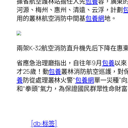
據省航空護林站擔任人先
包養
容，廣東
河源、梅州、惠州、清遠、云浮，計劃
用的叢林航空消防中間基
包養網
地。
兩架K-32航空消防直升機先后下降在
省應急治理廳指出，自往年9月
包養
以來
才25歲！動
包養
叢林消防航空巡護，對
養
防從處理叢林火警“
包養網
單一災種”
和“拳頭”氣力，為保證國民群眾性命財
[db:标签]