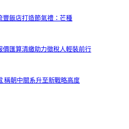
流豐飯店打造節氣禮：芒種
料報價匯算清繳助力徵稅人輕裝前行
電 稱朝中關系升至新戰略高度