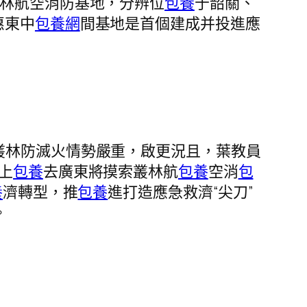
叢林航空消防基地，分辨位
包養
于韶關、
惠東中
包養網
間基地是首個建成并投進應
叢林防滅火情勢嚴重，啟更況且，葉教員
上
包養
去廣東將摸索叢林航
包養
空消
包
養
濟轉型，推
包養
進打造應急救濟“尖刀”
。