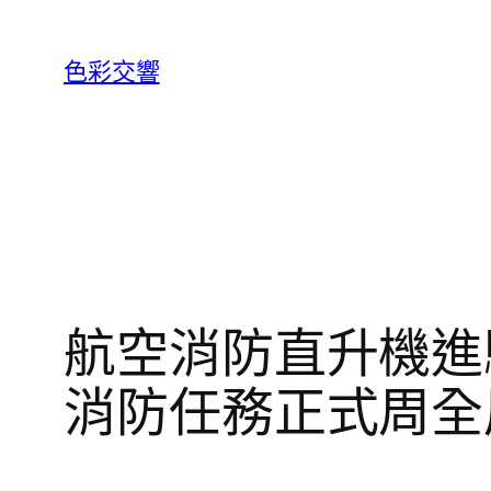
跳
至
色彩交響
主
要
內
容
航空消防直升機進
消防任務正式周全