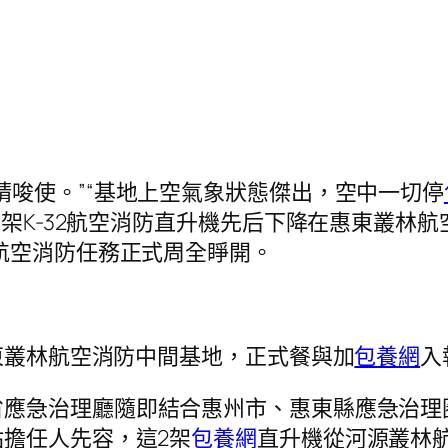
請唆使。”“基地上空氣象狀態傑出，空中一切停
兩架K-32航空消防直升機先后下降在惠東叢林
林航空消防任務正式周全睜開。
惠東叢林航空消防中間基地，正式餐與加
包養網
入
省應急治理廳隨即結合惠州市、惠東縣應急治理
擔任人先容，這2架
包養網
直升機從河源叢林