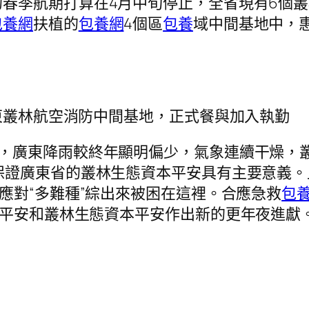
的春季航期打算在4月中旬停止，全省現有6個
包養網
扶植的
包養網
4個區
包養
域中間基地中，
惠東叢林航空消防中間基地，正式餐與加入執勤
，廣東降雨較終年顯明偏少，氣象連續干燥，
保證廣東省的叢林生態資本平安具有主要意義。
向應對“多難種”綜出來被困在這裡。合應急救
包
富平安和叢林生態資本平安作出新的更年夜進獻