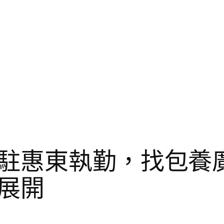
駐惠東執勤，找包養
展開