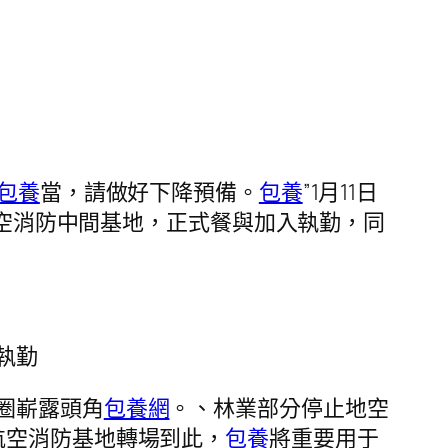
包養
當，請做好下降預備。
包養
”1月11日
航空消防中間基地，正式餐與加入執勤，同
執勤
圈嶄露頭角
包養網
。、林業部分停止地空
航空消防基地轉場到此，
包養
將重要用于