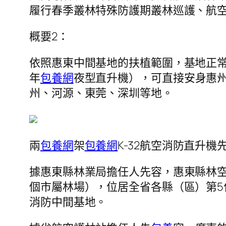
履行春季叢林特殊防護期叢林巡護、航
概要2：
依照惠東中間基地的扶植範圍，基地正
年
包養網
夜型直升機），可直接安身惠
州、河源、東莞、深圳等地。
兩
包養網
架
包養網
K-32航空消防直升
據惠東縣林業局擔任人先容，惠東縣林空
個市屬林場），位居全省各縣（區）第5
消防中間基地。