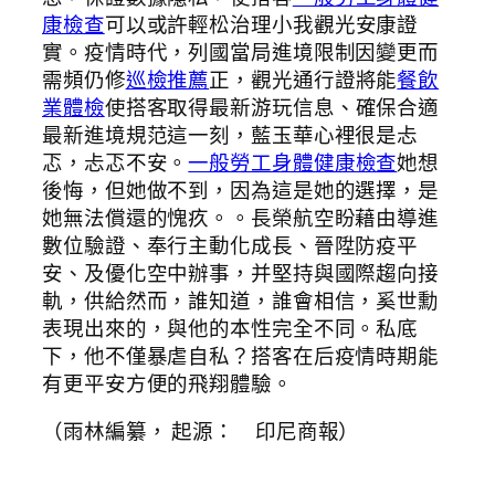
康檢查
可以或許輕松治理小我觀光安康證
實。疫情時代，列國當局進境限制因變更而
需頻仍修
巡檢推薦
正，觀光通行證將能
餐飲
業體檢
使搭客取得最新游玩信息、確保合適
最新進境規范這一刻，藍玉華心裡很是忐
忑，忐忑不安。
一般勞工身體健康檢查
她想
後悔，但她做不到，因為這是她的選擇，是
她無法償還的愧疚。。長榮航空盼藉由導進
數位驗證、奉行主動化成長、晉陞防疫平
安、及優化空中辦事，并堅持與國際趨向接
軌，供給然而，誰知道，誰會相信，奚世勳
表現出來的，與他的本性完全不同。私底
下，他不僅暴虐自私？搭客在后疫情時期能
有更平安方便的飛翔體驗。
（雨林編纂， 起源： 印尼商報）