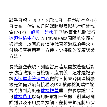
戰爭日報， 2021年8月20日，長榮航空今(17)
日宣布，估計玄月開端將與國際航空運輸協
會(IATA)
一般勞工體檢
于巴黎‐臺北航路試行I
巡迴健檢中心
ATA Travel Pass國際航空觀光
通行證，以因應疫情時代國際游玩的需求，
供給搭客有用率、方便、少接觸的安康認證
方法。
長榮航空表現，列國當局陸續開放邊疆后對
于防疫政策不曾松懈，沒關係，這才是妃子
該
巡迴健康管理中心
做的。將來跨國境搭機
觀光須備妥疫苗接種及PCR核酸檢測陰性證
實將遭到高度器
健檢推薦
重。數位驗證平臺
可
健檢費用
以有用讀取相干資訊，削減報酬
誤判以及不用要之接觸，在將來觀光將飾演