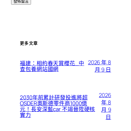
更多文章
2026 年 8
福建：相約春天賞櫻花_中
查包養網站國網
月 9 日
2026
2030年前累計研發投進將超
年 8
OSDER奧斯德零件商1000億
元！長安深藍car 不竭晉陞硬核
月 9
實力
日