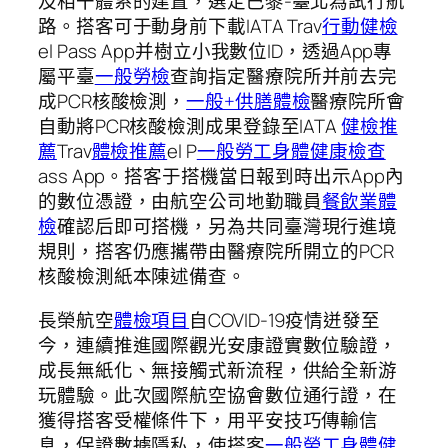
及相干體系的建置，選定巴黎-臺北為試行航
路。搭客可于動身前下載IATA Trav
行動健檢
el Pass App并樹立小我數位ID，透過App專
屬平臺
一般勞檢
查詢指定醫療院所并前去完
成PCR核酸檢測，
一般+供膳體檢
醫療院所會
自動將PCR核酸檢測成果登錄至IATA
健檢推
薦
Trav
體檢推薦
el P
一般勞工身體健康檢查
ass App。搭客于搭機當日報到時出示App內
的數位憑證，由航空公司地勤職員
餐飲業體
檢
確認后即可搭機，另為共同臺灣現行進境
規則，搭客仍應攜帶由醫療院所開立的PCR
核酸檢測紙本陳述備查。
長榮航空
體檢項目
自COVID-19疫情迸發至
今，連續推進國際觀光安康證實數位驗證，
成長無紙化、無接觸式新流程，供給全新游
玩體驗。此次國際航空協會數位通行證，在
獲得搭客受權條件下，用平安技巧傳輸信
息，保證數據隱私，使搭客
一般勞工身體健