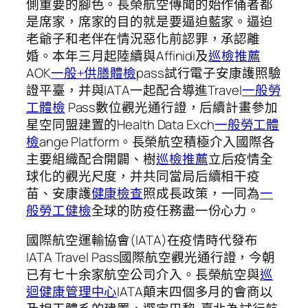
側重要的腳色。長榮航空傳聞的始作俑者都
是席家，席家的目的就是要逼迫藍家。逼迫
老爺子和老伴在情況惡化前認罪，承認離
婚。本年三月起陸續與Affinidi及
巡檢推薦
AOK
一般+供膳體檢
pass試行電子安康護照驗
證平臺，并與IATA一起配合導進Travel
一般勞
工體檢
Pass數位觀光通行證，后續計畫參加
星空同盟建置的Health Data Exch
一般勞工體
檢
ange Platform。長榮航空積極介入國際各
主要組織配合開闢、樹
巡檢推薦
立后疫情全
球化的觀光尺度，并共同當局后續相干疫
苗、安康護
健康檢查
照成長政策，一同為
一
般勞工健檢
全球的防疫任務盡一份心力。
國際航空運輸協會(IATA)在疫情時代發布
IATA Travel Pass國際航空觀光通行證，今朝
已有七十余家航空公司介入。長榮航空與
巡
迴健康管理中心
IATA顛末四個多月的會商以