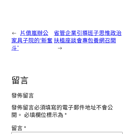
←
片億嵐辦公
省管企業引導班子思惟政治
家具子院的“新奮
扶植座談會專包養網召開
斗”
→
留言
發佈留言
發佈留言必須填寫的電子郵件地址不會公
開。
必填欄位標示為
*
留言
*