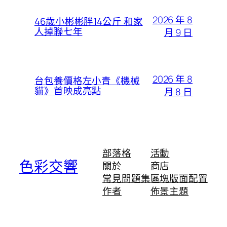
2026 年 8
46歲小彬彬胖14公斤 和家
人掉聯七年
月 9 日
2026 年 8
台包養價格左小青《機械
貓》首映成亮點
月 8 日
部落格
活動
色彩交響
關於
商店
常見問題集
區塊版面配置
作者
佈景主題