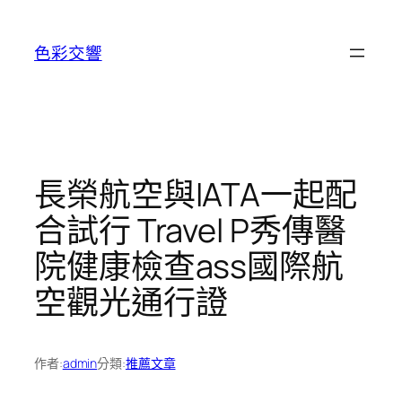
跳
至
色彩交響
主
要
內
容
長榮航空與IATA一起配
合試行 Travel P秀傳醫
院健康檢查ass國際航
空觀光通行證
作者:
admin
分類:
推薦文章