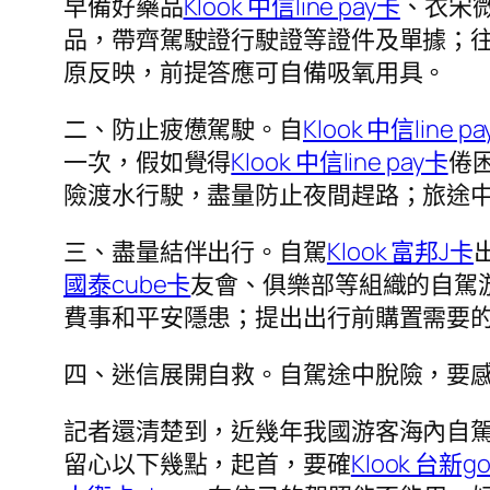
早備好藥品
Klook 中信line pay卡
、衣宋
品，帶齊駕駛證行駛證等證件及單據；往
原反映，前提答應可自備吸氧用具。
二、防止疲憊駕駛。自
Klook 中信line p
一次，假如覺得
Klook 中信line pay卡
倦
險渡水行駛，盡量防止夜間趕路；旅途
三、盡量結伴出行。自駕
Klook 富邦J卡
國泰cube卡
友會、俱樂部等組織的自駕
費事和平安隱患；提出出行前購置需要
四、迷信展開自救。自駕途中脫險，要
記者還清楚到，近幾年我國游客海內自
留心以下幾點，起首，要確
Klook 台新g