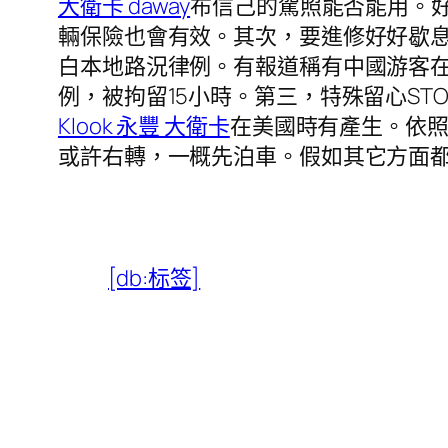
大衛卡 daway
布信己的駕照能否能用。
輛保險也會有效。其次，要進修好好歇
白本地路況律例。有報道稱有中國游客
例，被拘留15小時。第三，特殊留心STO
Klook 永豐 大衛卡
在美國時有產生。依照
或許右轉，一概先泊車。假如其它方面
[db:标签]