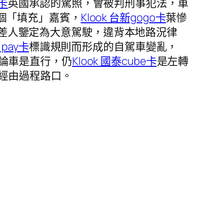
e卡
英國承認的駕照，會被判刑事犯法，車
個「填充」嘉賓，
Klook 台新gogo卡
葉慘
差人鑒定為大意駕駛，違背本地路況律
e pay卡
標識規則而形成的自駕車變亂，
無論車是直行，仍
Klook 國泰cube卡
是左轉
經由過程路口。