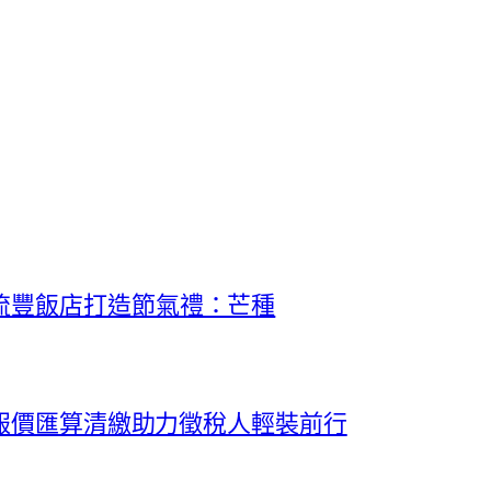
流豐飯店打造節氣禮：芒種
料報價匯算清繳助力徵稅人輕裝前行