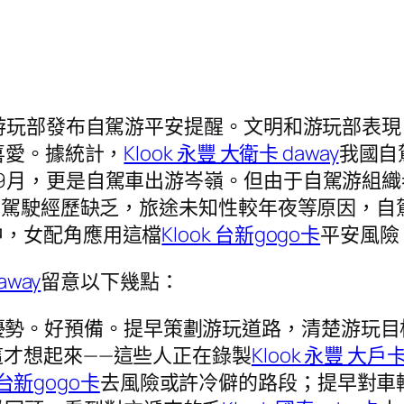
和游玩部發布自駕游平安提醒。文明和游玩部表
喜愛。據統計，
Klook 永豐 大衛卡 daway
我國自
9月，更是自駕車出游岑嶺。但由于自駕游組
、駕駛經歷缺乏，旅途未知性較年夜等原因，自
中，女配角應用這檔
Klook 台新gogo卡
平安風險
away
留意以下幾點：
優勢。好預備。提早策劃游玩道路，清楚游玩目
才想起來——這些人正在錄製
Klook 永豐 大戶卡
k 台新gogo卡
去風險或許冷僻的路段；提早對車