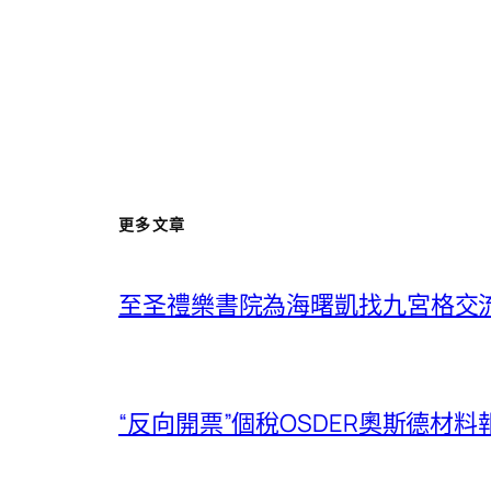
更多文章
至圣禮樂書院為海曙凱找九宮格交
“反向開票”個稅OSDER奧斯德材