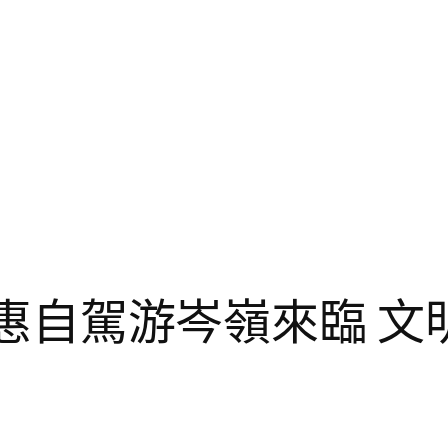
付款優惠自駕游岑嶺來臨