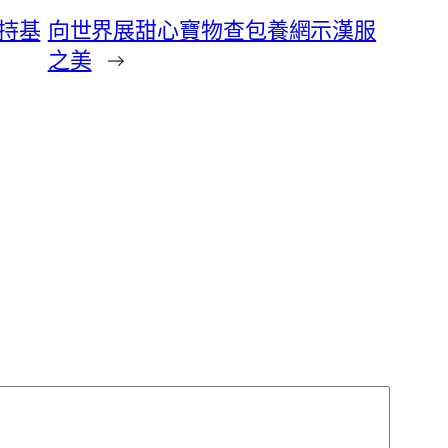
堅持基
向世界展甜心寶物查包養網示漢服
之美
→