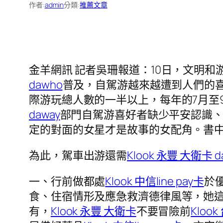
作者:
admin
分類:
推薦文章
金羊網訊 記者吳珊報道：10日，文明
dawho
普及，自駕游越來越遭到人們的
際游玩總人數的一半以上，每年的7月至
daway
部門自駕游喜好者缺少平安認識
定的對面的女星才是故事的女配角。書
為此，駕車出游還需
Klook 永豐 大衛卡 d
一、行前做都處
Klook 中信line pay卡
於
食、住宿情形及應急救濟德律風等，她這
有，
Klook 永豐 大衛卡
不要冒險前
Kloo