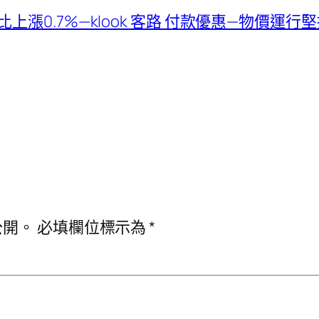
漲0.7%—klook 客路 付款優惠—物價運行
公開。
必填欄位標示為
*