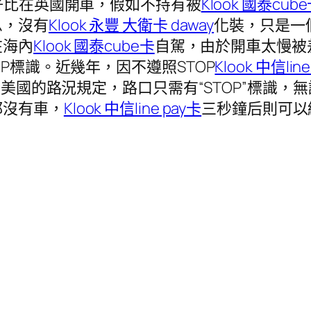
好比在英國開車，假如不持有被
Klook 國泰cub
息，沒有
Klook 永豐 大衛卡 daway
化裝，只是一
在海內
Klook 國泰cube卡
自駕，由於開車太慢被
P標識。近幾年，因不遵照STOP
Klook 中信lin
美國的路況規定，路口只需有“STOP”標識，
都沒有車，
Klook 中信line pay卡
三秒鐘后則可以