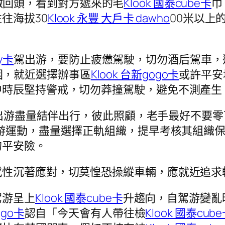
微回頭，看到對方遞來的毛
Klook 國泰cube卡
巾
往海拔30
Klook 永豐 大戶卡 dawho
00米以上
ay卡
駕出游，要防止疲憊駕駛，切勿酒后駕車，
困，就近選擇辦事區
Klook 台新gogo卡
或許平安
中時辰堅持警戒，切勿莽撞駕駛，避免不測產生
出游盡量結伴出行，彼此照顧，老手最好不要零
游運動，盡量選擇正軌組織，提早考核其組織
的平安險。
感性沉著應對，切莫惶恐操縱車輛，應就近追求
駕游呈上
Klook 國泰cube卡
升趨向，自駕游變亂
ogo卡
認自「今天會有人帶往檢
Klook 國泰cub