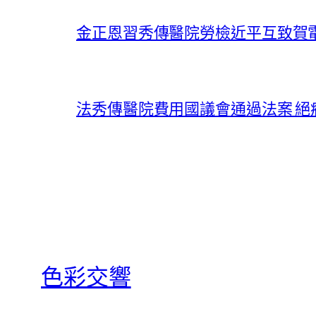
金正恩習秀傳醫院勞檢近平互致賀
法秀傳醫院費用國議會通過法案 絕
色彩交響