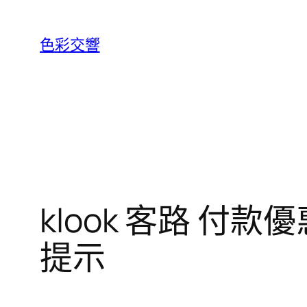
跳
至
色彩交響
主
要
內
容
klook 客路 
提示