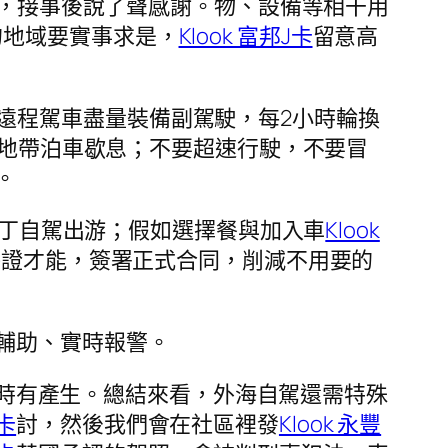
，接事後說了聲感謝。物、設備等相干用
的地域要實事求是，
Klook 富邦J卡
留意高
遠程駕車盡量裝備副駕駛，每2小時輪換
地帶泊車歇息；不要超速行駛，不要冒
。
丁自駕出游；假如選擇餐與加入車
Klook
保證才能，簽署正式合同，削減不用要的
輔助、實時報警。
時有產生。總結來看，外海自駕還需特殊
e卡
討，然後我們會在社區裡發
Klook 永豐