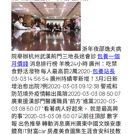
浙年夜邵逸夫病
院舉辦杭州武漢荊門三地長途會診
包養一個
月價錢
消息排行榜 羊晚24小時 廣州：吃禁
食野活潑物 每人最高罰2萬2020-
包養站長
03-03 14:56:54 廣州持續零新增！3月2日新
增治愈出院7例2020-03-03 09:12:38 警戒和
防范境外疫情輸出風險2020-03-03 08:50:07
廣東援漢部門醫護職員“前方”進黨2020-03-
03 08:50:07 “看著病人好起來， 就是最高興
的事”2020-03-03 08:50:07
前往頂部 數字
報 出色推舉 轉動消息廣州廣東中國文娛安康
體育IT財富car 房產美食圖集生涯食安科技教