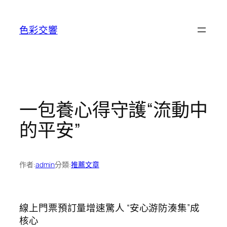
跳
至
色彩交響
主
要
內
容
一包養心得守護“流動中
的平安”
作者:
admin
分類:
推薦文章
線上門票預訂量增速驚人 “安心游防湊集”成
核心