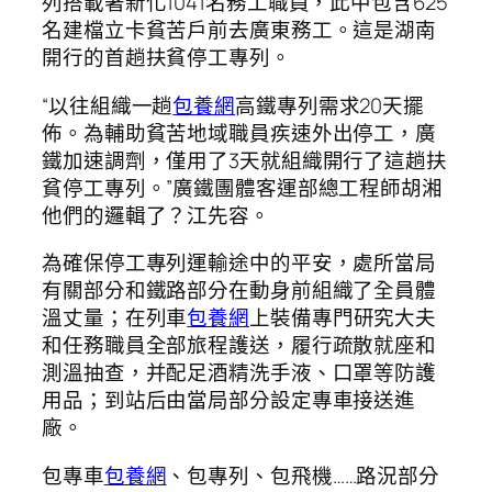
列搭載著新化1041名務工職員，此中包含625
名建檔立卡貧苦戶前去廣東務工。這是湖南
開行的首趟扶貧停工專列。
“以往組織一趟
包養網
高鐵專列需求20天擺
佈。為輔助貧苦地域職員疾速外出停工，廣
鐵加速調劑，僅用了3天就組織開行了這趟扶
貧停工專列。”廣鐵團體客運部總工程師胡湘
他們的邏輯了？江先容。
為確保停工專列運輸途中的平安，處所當局
有關部分和鐵路部分在動身前組織了全員體
溫丈量；在列車
包養網
上裝備專門研究大夫
和任務職員全部旅程護送，履行疏散就座和
測溫抽查，并配足酒精洗手液、口罩等防護
用品；到站后由當局部分設定專車接送進
廠。
包專車
包養網
、包專列、包飛機……路況部分