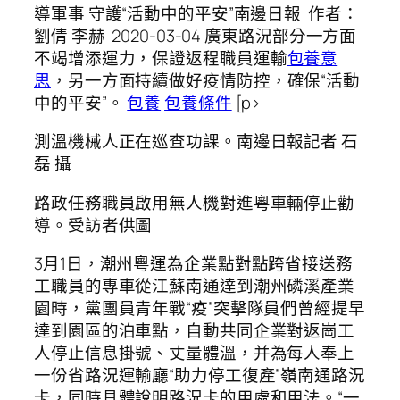
導軍事 守護“活動中的平安”南邊日報 作者：
劉倩 李赫 2020-03-04 廣東路況部分一方面
不竭增添運力，保證返程職員運輸
包養意
思
，另一方面持續做好疫情防控，確保“活動
中的平安”。
包養
包養條件
[p>
測溫機械人正在巡查功課。南邊日報記者 石
磊 攝
路政任務職員啟用無人機對進粵車輛停止勸
導。受訪者供圖
3月1日，潮州粵運為企業點對點跨省接送務
工職員的專車從江蘇南通達到潮州磷溪產業
園時，黨團員青年戰“疫”突擊隊員們曾經提早
達到園區的泊車點，自動共同企業對返崗工
人停止信息掛號、丈量體溫，并為每人奉上
一份省路況運輸廳“助力停工復產”嶺南通路況
卡，同時具體說明路況卡的用處和用法。“一