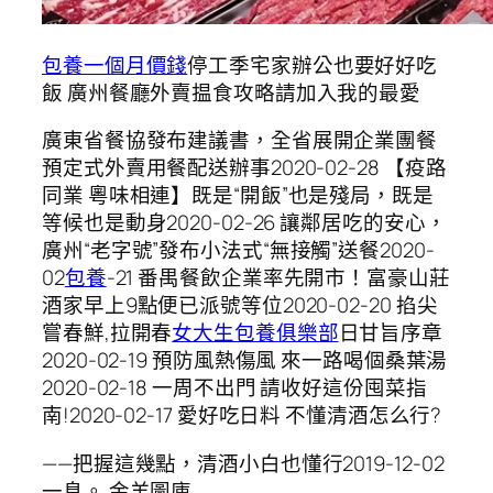
包養一個月價錢
停工季宅家辦公也要好好吃
飯 廣州餐廳外賣揾食攻略請加入我的最愛
廣東省餐協發布建議書，全省展開企業團餐
預定式外賣用餐配送辦事2020-02-28 【疫路
同業 粵味相連】既是“開飯”也是殘局，既是
等候也是動身2020-02-26 讓鄰居吃的安心，
廣州“老字號”發布小法式“無接觸”送餐2020-
02
包養
-21 番禺餐飲企業率先開市！富豪山莊
酒家早上9點便已派號等位2020-02-20 掐尖
嘗春鮮,拉開春
女大生包養俱樂部
日甘旨序章
2020-02-19 預防風熱傷風 來一路喝個桑葉湯
2020-02-18 一周不出門 請收好這份囤菜指
南!2020-02-17 愛好吃日料 不懂清酒怎么行?
——把握這幾點，清酒小白也懂行2019-12-02
一息。 金羊圖庫