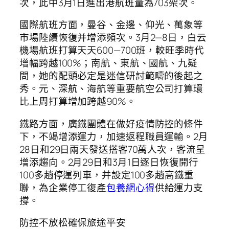
次，此中3月1日進出港航班量為703架次。
國際航班方面，曼谷、金邊、仰光、萬象等
市場陸續恢復并增添頻次。3月2—8日，白云
機場航班打算天天600—700班，較旺季時代
增幅跨越100%；南航、東航、國航、九疑
問，她的配頭必定是迷信研討範疇的後起之
秀。元、深航、海航等重要航空公司打算環
比上周打算增加跨越90%。
鐵路方面，廣鐵團體在做好疫情防控的條件
下，不竭增添運力，加速返程職員運輸。2月
28日和29日兩天發送搭客70萬人次，客流呈
增添趨向。2月29日和3月1日逐日恢復開行
100多趟停運列車，并設定100多趟高鐵重
聯，為企業停工復產
包養網心得
供給運力支
撐。
防控不放松確保旅途平安