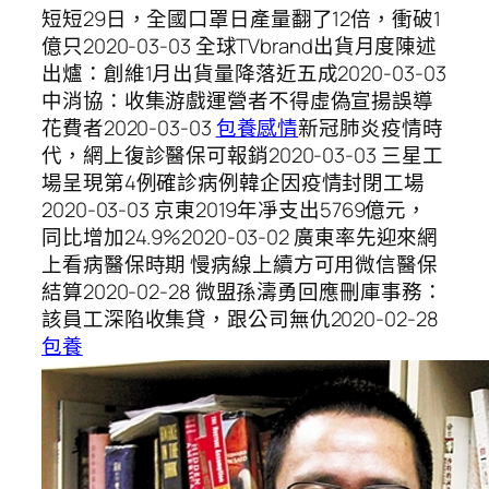
短短29日，全國口罩日產量翻了12倍，衝破1
億只2020-03-03 全球TVbrand出貨月度陳述
出爐：創維1月出貨量降落近五成2020-03-03
中消協：收集游戲運營者不得虛偽宣揚誤導
花費者2020-03-03
包養感情
新冠肺炎疫情時
代，網上復診醫保可報銷2020-03-03 三星工
場呈現第4例確診病例韓企因疫情封閉工場
2020-03-03 京東2019年凈支出5769億元，
同比增加24.9%2020-03-02 廣東率先迎來網
上看病醫保時期 慢病線上續方可用微信醫保
結算2020-02-28 微盟孫濤勇回應刪庫事務：
該員工深陷收集貸，跟公司無仇2020-02-28
包養