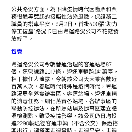
公共路況方面，為下降疫情時代因購票和票
務暢通等惹起的接觸性沾染風險，保證務工
職員的搭車平安，3月2日，首批400張“助力
停工復產”路況卡已由粵運路況公司不花錢發
放終了。
包養
粵運路況公司今朝營運治理的客運站場87
個，運營線路2017條，營運車輛跨越1萬臺。
相干擔任人流露，今朝該公司天天乘客數近
百萬人次，春運時代特殊是疫情時代，粵運
路況周全落實辦事區、客運站場、營運車輛
的消毒任務，細化落實各站場、各辦事區的
聯動防控辦法，在所屬站場及辦事區建立體
溫檢測點。雖受疫情影響，該公司仍日均投
進2290輛途徑客運車輛（不含公交）保證搭
客出行，讓搭客走得實時、走得平安、走得