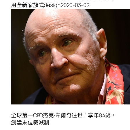
用全新家族式design2020-03-02
全球第一CEO杰克·韋爾奇往世！享年84歲，
創建末位裁減制