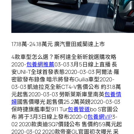
17.18萬-24.18萬元 廣汽豐田威蘭達上市
4款車型怎么選？斯柯達全新昕銳選購攻略
2020-
包養網推薦
03-03 ​3月5日線上直播 長
安UNI-T全球首發表態2020-03-03 阿爾法·羅
密歐發布錄像 暗示將發布Guilia車型2020-
03-03 凱迪拉克全新CT4-V售價公布 約31.8萬
元起售2020-03-03 勞斯萊斯庫里南英
包養情
婦
國售價曝光 起售價25.2萬英鎊2020-03-03
保時捷旗艦車型911 Tur
包養管道
bo S官圖公
布 將于3月3日線上發布2020-0
包養網VIP
3-
02 2020款奧迪SQ7價錢公布 售價約59萬元起
2020-03-02 ​2020款帝豪GL官圖初次曝光 采