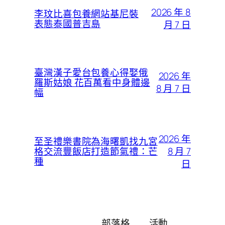
2026 年 8
李玟比喜包養網站基尼裝
表態泰國普吉島
月 7 日
臺灣漢子愛台包養心得娶俄
2026 年
羅斯姑娘 花百萬看中身體邊
8 月 7 日
幅
2026 年
至圣禮樂書院為海曙凱找九宮
8 月 7
格交流豐飯店打造節氣禮：芒
種
日
部落格
活動