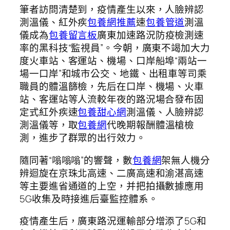
筆者訪問清楚到，疫情產生以來，人臉辨認
測溫儀、紅外疾
包養網推薦
速
包養管道
測溫
儀成為
包養留言板
廣東加速路況防疫檢測速
率的黑科技“監視員”。今朝，廣東不竭加大力
度火車站、客運站、機場、口岸船埠“兩站一
場一口岸”和城市公交、地鐵、出租車等司乘
職員的體溫篩檢，先后在口岸、機場、火車
站、客運站等人流較年夜的路況場合發布固
定式紅外疾速
包養甜心網
測溫儀、人臉辨認
測溫儀等，取
包養網
代晚期報酬體溫槍檢
測，進步了群眾的出行效力。
隨同著“嗡嗡嗡”的響聲，數
包養網
架無人機分
辨迴旋在京珠北高速、二廣高速和渝湛高速
等主要進省通道的上空，并把拍攝數據應用
5G收集及時接進后臺監控體系。
疫情產生后，廣東路況運輸部分增添了5G和