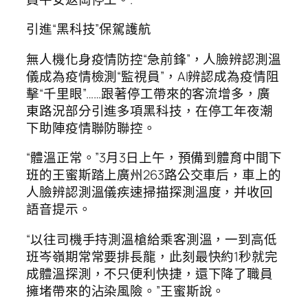
引進“黑科技”保駕護航
無人機化身疫情防控“急前鋒”，人臉辨認測溫
儀成為疫情檢測“監視員”，AI辨認成為疫情阻
擊“千里眼”……跟著停工帶來的客流增多，廣
東路況部分引進多項黑科技，在停工年夜潮
下助陣疫情聯防聯控。
“體溫正常。”3月3日上午，預備到體育中間下
班的王蜜斯踏上廣州263路公交車后，車上的
人臉辨認測溫儀疾速掃描探測溫度，并收回
語音提示。
“以往司機手持測溫槍給乘客測溫，一到高低
班岑嶺期常常要排長龍，此刻最快約1秒就完
成體溫探測，不只便利快捷，還下降了職員
擁堵帶來的沾染風險。”王蜜斯說。