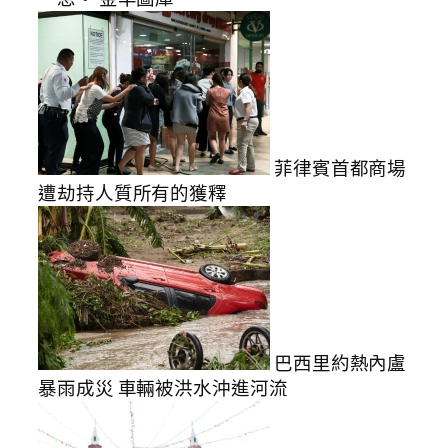
菲律賓首都商場
遭劫持人質所有的獲釋
巴西里約熱內盧
暴雨成災 車輛被洪水沖進河流