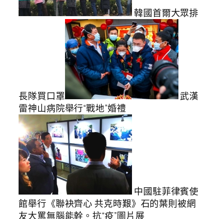
韓國首爾大眾排
長隊買口罩
武漢
雷神山病院舉行“戰地”婚禮
中國駐菲律賓使
館舉行《聯袂齊心 共克時艱》石的葉則被網
友大罵無腦能幹。抗“疫”圖片展