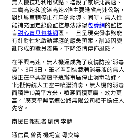
無人機技巧利用試點，增設了京珠北高速、
二廣高速和渝湛高速3條主要進省高速公路，
對進粵車輛停止有用的勸導。同時，無人性
能補充固定錄像監控無法籠罩
包養網
的監控
盲
甜心寶貝包養網
區，一旦呈現突發事務能
有針對性地啟動響應的應急預案，削減因變
亂形成的職員湊集，下降疫情傳佈風險。
在平興高速，無人機還成為了疫情防控“消毒
員”。3月3日，筆者看到裝載著消毒液的無人
機正在平興高速平遠辦事區停止消毒功課。
“比擬傳統人工空中噴灑消毒，無人機的消毒
面積達10萬平方米，噴灑面積更廣、效力更
高。”廣東平興高速公路無限公司相干擔任人
先容。
南邊日報記者 劉倩 李赫
通信員 曾勇 機場宣 粵交綜