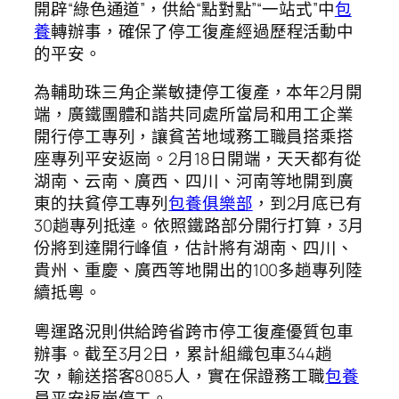
開辟“綠色通道”，供給“點對點”“一站式”中
包
養
轉辦事，確保了停工復產經過歷程活動中
的平安。
為輔助珠三角企業敏捷停工復產，本年2月開
端，廣鐵團體和諧共同處所當局和用工企業
開行停工專列，讓貧苦地域務工職員搭乘搭
座專列平安返崗。2月18日開端，天天都有從
湖南、云南、廣西、四川、河南等地開到廣
東的扶貧停工專列
包養俱樂部
，到2月底已有
30趟專列抵達。依照鐵路部分開行打算，3月
份將到達開行峰值，估計將有湖南、四川、
貴州、重慶、廣西等地開出的100多趟專列陸
續抵粵。
粵運路況則供給跨省跨市停工復產優質包車
辦事。截至3月2日，累計組織包車344趟
次，輸送搭客8085人，實在保證務工職
包養
員平安返崗停工。.