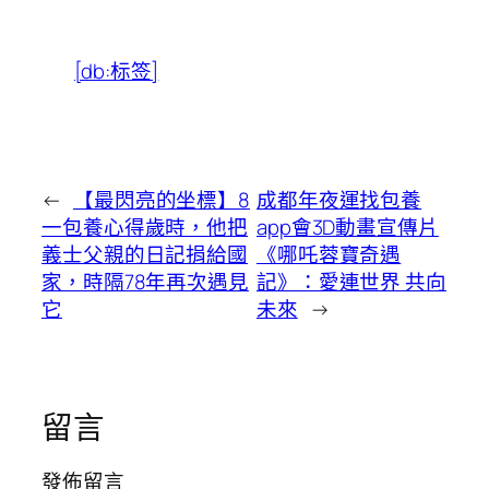
[db:标签]
←
【最閃亮的坐標】8
成都年夜運找包養
一包養心得歲時，他把
app會3D動畫宣傳片
義士父親的日記捐給國
《哪吒蓉寶奇遇
家，時隔78年再次遇見
記》：愛連世界 共向
它
未來
→
留言
發佈留言