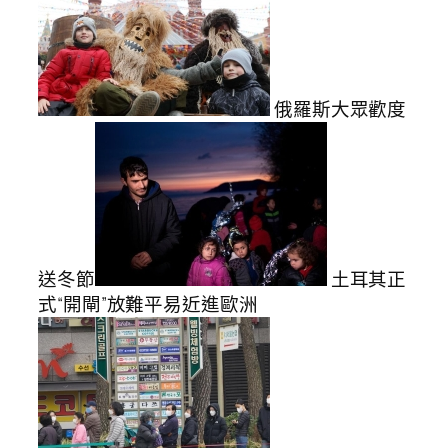
俄羅斯大眾歡度
送冬節
土耳其正
式“開閘”放難平易近進歐洲