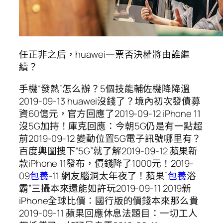
任正非之后，huawei一票否決權將由誰繼
續？
手機“發熱”怎么辦？5個技能輔佐機降降溫
2019-09-13 huawei沒錢了？境內初次發債募
資60億元，官方回應了2019-09-12 iPhone 11
沒5G加持！庫克回應：今朝5G仍是有一點超
前2019-09-12 變動位置5G電子訊號哪里有？
百度輿圖搜下“5G”就了解2019-09-12 蘋果新
款iPhone 11發布，價錢降了1000元！2019-
09
包養
-11 網友腦洞太年夜了！蘋果”
包養
浴
霸”三攝本來還能如許玩2019-09-11 2019新
iPhone全球比價：國行版的價錢本來那么貴
2019-09-11 蘋果回應休息法題目：一切工人