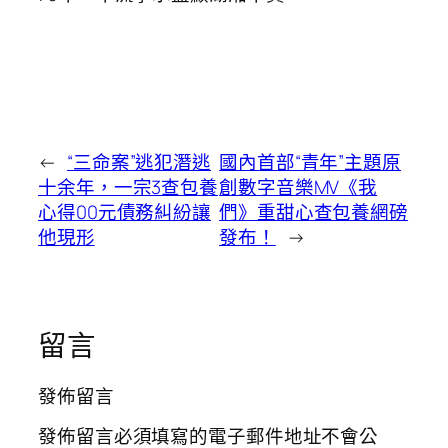
←
“三命案”逃犯潛逃
國內首部“青年”主題原
十余年，一宗3查包養
創數字音樂MV《我
心得00元債務糾紛讓
們》重甜心查包養網磅
他現形
發布！
→
留言
發佈留言
發佈留言必須填寫的電子郵件地址不會公