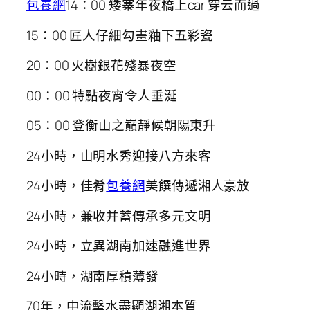
包養網
14：00 矮寨年夜橋上car 穿云而過
15：00 匠人仔細勾畫釉下五彩瓷
20：00 火樹銀花殘暴夜空
00：00 特點夜宵令人垂涎
05：00 登衡山之巔靜候朝陽東升
24小時，山明水秀迎接八方來客
24小時，佳肴
包養網
美饌傳遞湘人豪放
24小時，兼收并蓄傳承多元文明
24小時，立異湖南加速融進世界
24小時，湖南厚積薄發
70年，中流擊水盡顯湖湘本質