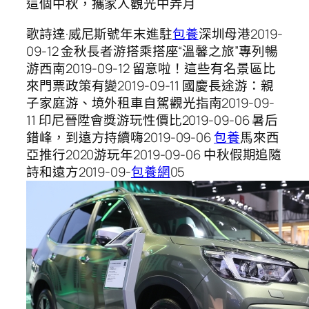
這個中秋，攜家人觀光中弄月
歌詩達·威尼斯號年末進駐
包養
深圳母港2019-
09-12 金秋長者游搭乘搭座“溫馨之旅”專列暢
游西南2019-09-12 留意啦！這些有名景區比
來門票政策有變2019-09-11 國慶長途游：親
子家庭游、境外租車自駕觀光指南2019-09-
11 印尼晉陞會獎游玩性價比2019-09-06 暑后
錯峰，到遠方持續嗨2019-09-06
包養
馬來西
亞推行2020游玩年2019-09-06 中秋假期追隨
詩和遠方2019-09-
包養網
05