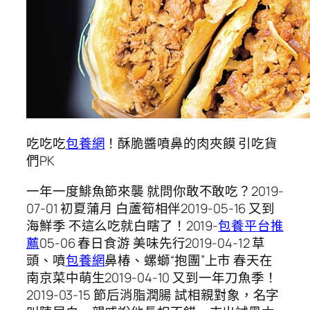
吃吃吃
包養網
！酥脆醬噴鼻的肉夾饃 引吃貨
們PK
一年一度鯡魚節來襲 就問你敢不敢吃？2019-
07-01 初夏蒲月 白蘆筍相伴2019-05-16 又到
海鮮季 不這么吃就白瞎了！2019-
包養平台推
薦
05-06 春日食游 美味先行2019-04-12 草
頭、噴
包養網
鼻椿、螺螄“抱團”上市 春天在
南京菜中萌生2019-04-10 又到一年刀魚季！
2019-03-15 節后消脂潤腸 試相親對象，名字