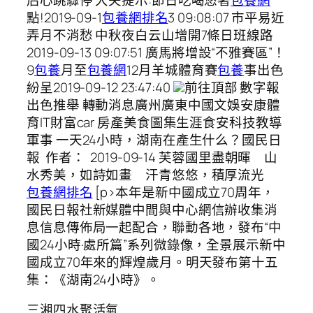
點!2019-09-1
包養網排名
3 09:08:07 市平易近
弄月不消愁 中秋夜白云山增開7條日班線路
2019-09-13 09:07:51 廣馬將增設“不雅賽區”！
9
包養
月至
包養網
12月羊城體育賽
包養
事出色
紛呈2019-09-12 23:47:40
前往頂部 數字報
出色推舉 轉動消息廣州廣東中國文娛安康體
育IT財富car 房產美食圖集生涯食安科技教導
軍事 一天24小時，湖南在產生什么？國民日
報 作者： 2019-09-14 芙蓉國里盡朝暉 山
水秀美，如詩如畫 汗青悠悠，積厚流光
包養網排名
[p>本年是新中國成立70周年，
國民日報社新媒體中間與中心網信辦收集消
息信息傳佈局一起配合，聯動各地，發布“中
國24小時·處所篇”系列微錄像，全景展示新中
國成立70年來的輝煌歲月。明天發布第十五
集：《湖南24小時》。
三湘四水聚活氣