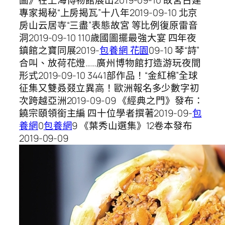
專家揭秘“上房揭瓦”十八年2019-09-10 北京
房山云居寺“三盡”表態故宮 等比例復原雷音
洞2019-09-10 110歲國圖擺最強大宴 四年夜
鎮館之寶同展2019-
包養網 花園
09-10 琴“詩”
合叫、放荷花燈……廣州博物館打造游玩夜間
形式2019-09-10 3441部作品！“金紅棉”全球
征集又雙叒叕立異高！歐洲報名多少數字初
次跨越亞洲2019-09-09 《經典之門》發布：
饒宗頤領銜主編 四十位學者撰著2019-09-
包
養網
0
包養網
9 《葉秀山選集》12卷本發布
2019-09-09