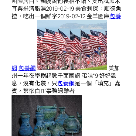
叫陳居白。親戚說他長相不錯、支出試黑木
耳粟米清脂湯2019-02-19 美食刺探：順德魚
揸，吃出一個鮮字2019-02-12 金羊圖庫
包養
網
包養網
美加
州一年夜學樹起數千面國旗 弔唁“9·好好歇
息，沒有化裝，只
包養網
是一個「填充」嘉
賓，葉慘白11”事務遇難者