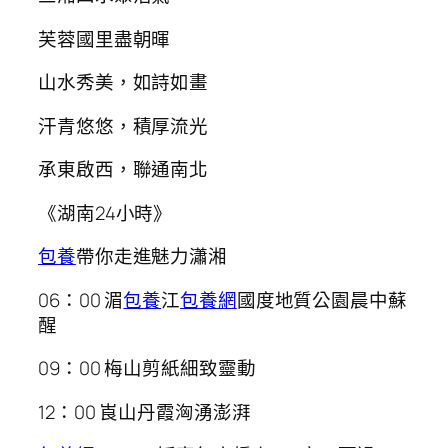
芙蓉國里盡朝暉
山水秀美，如詩如畫
汗青悠悠，積厚流光
承東啟西，聯通南北
《湖南24小時》
包養
帶你走進魅力瀟湘
06：00 湄
包養
江
包養網
國度地質公園晨中蘇
醒
09：00 梅山剪紙細致靈動
12：00 崀山丹霞洶湧澎湃