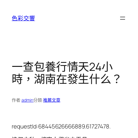
跳
至
色彩交響
主
要
內
容
一查包養行情天24小
時，湖南在發生什么？
作者:
admin
分類:
推薦文章
requestId:68445626666889.61727478.