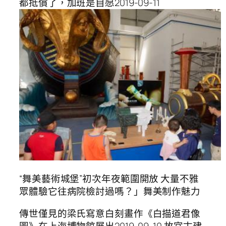
都抵償了，加班是自愿2019-09-11
“舞美藝術城堡”初次年夜範圍開放 大量不雅
眾體驗它往病院檢討過嗎？」舞美制作魅力
傳世僅見的梁氏寫意白刻畫作《白描道君像
圖》在上海博物館展出2019-09-10 故宮古建