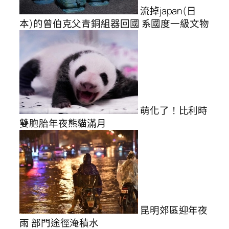
流掉japan(日
本)的曾伯克父青銅組器回國 系國度一級文物
萌化了！比利時
雙胞胎年夜熊貓滿月
昆明郊區迎年夜
雨 部門途徑淹積水