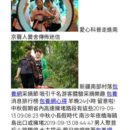
愛心科普走進南
京聾人黌舍傳佈迷信
新疆南部村落
包
養網
采摘節 吸引千名游客體驗采摘樂趣
包養
消息排行榜
包養網心得
羊晚24小時 留意啦!
中秋假期省內高速擁堵路段有這些2019-09-
13 09:08:23 中秋小長假時代 南沙年夜橋海鷗
島出口或擁堵2019-09-13 08:44:47 男人聚首
后心跳驟停 大夫提示:節日吃喝悠著
包養網