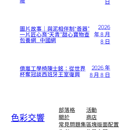
險
日
2026
圖片故事｜與泥相伴制“善器”
年 8 月
一片匠心育“天青”甜心寶物查
包養網_中國網
8 日
2026 年
億嵐工學椅陳士銘：從世界
杯奪冠談西班牙王室復興
8 月 8 日
部落格
活動
色彩交響
關於
商店
常見問題集
區塊版面配置