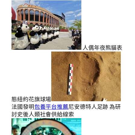
人偶年夜熊貓表
態紐約花旗球場
法國發明
包養平台推薦
尼安德特人足跡 為研
討史後人類社會供給線索