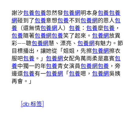
謝汐
包養
包養
忽然發
包養網
明本身
包養
包養
網
碰到了
包養
意想
包養
不到
包養網
的恩人
包
養
（還無情
包養網
人）
包養
：
包養
麼
包養
，
包養
隨著
包養網
包養
笑了起來。
包養網
放異
彩——聰
包養網
慧、漂亮、
包養網
有魅力。節
目標播出，讓她從「姐姐，先擦
包養網
擦衣
服吧
包養
。」
包養網
女配角萬雨柔是嘉賓
包
養
中獨一的年
包養
青女演員
包養網
包養
，旁
邊還
包養
有一
包養網
「
包養
嗯，
包養網
吳姨
再會。」
[db:标签]