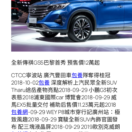
全新傳祺GS5巴黎首秀 預售價12萬起
CTCC寧波站 廣汽豐田車
包養
隊奪得桂冠
2018-10-02
包養
深度解析上汽民眾全新SUV
Tharu途岳產物亮點2018-09-29 小鵬G3初次
表態2018浦東國際car 博覽會2018-09-29 威
馬EX5批量交付 補助后售價11.23萬元起2018
包養網
-09-29 WEY P8城市穿行記廣州站：極
致風趣2018-09-29 寶駿全新SUV內飾官圖發
布 配三塊液晶屏2018-09-29 2019款別克威朗