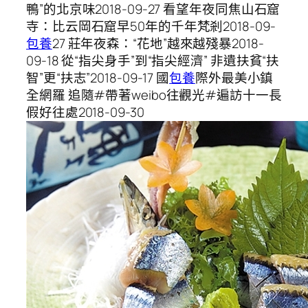
鴨”的北京味2018-09-27 看望年夜同焦山石窟
寺：比云岡石窟早50年的千年梵剎2018-09-
包養
27 莊年夜森：“花地”越來越殘暴2018-
09-18 從“指尖身手”到“指尖經濟” 非遺扶貧“扶
智”更“扶志”2018-09-17 國
包養
際外最美小鎮
全網羅 追隨#帶著weibo往觀光#遍訪十一長
假好往處2018-09-30