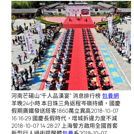
河南芒碭山“千人品漢宴” 消息排行榜
包養網
羊晚24小時 本日珠三角返程岑嶺持續，國慶
假期廣鐵發送搭客1860萬立異高2018-10-07
16:16:29 國慶長假時代，增城拆違力度不減
2018-10-07 14:28:27 上海警方啟用全國首套
新型行人過街提醒體
包養
系2018-10-07