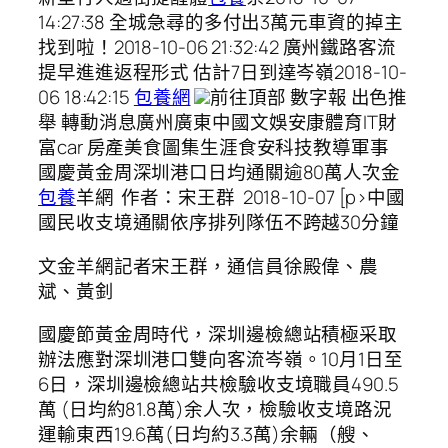
14:27:38 全城急尋的多付出3萬元車資的掉主
找到啦！2018-10-06 21:32:42 廣州鐵路客流
提早進進返程形式 估計7日到達岑嶺2018-10-
06 18:42:15
包養網
前往頂部 數字報 出色推
舉 轉動消息廣州廣東中國文娛安康體育IT財
富car 房產美食圖集生涯食安科技教導軍事
國慶黃金周深圳港口日均通關逾80萬人次金
包養
羊網 作者：宋王群 2018-10-07 [p>中國
國民收支境通關依序排列隊伍不跨越30分鐘
文金羊網記者宋王群，通信員徐殿偉、農
斌、黃釗
國慶節黃金周時代，深圳邊檢總站積極采取
辦法應對深圳港口雙向客流岑嶺。10月1日至
6日，深圳邊檢總站共檢驗收支境職員490.5
萬 (日均約81.8萬)余人次，檢驗收支境路況
運輸東西19.6萬(日均約3.3萬)余輛（艘、