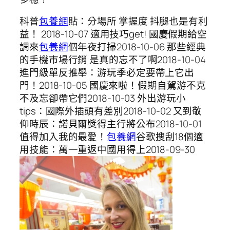
科普
包養網
貼：分場所 掌握度 抖腿也是有利
益！ 2018-10-07 適用技巧get! 國慶假期給空
調來
包養網
個年夜打掃2018-10-06 那些經典
的手機市場行銷 是真的忘不了啊2018-10-04
進門級單反推舉：游玩季必定要帶上它出
門！2018-10-05 國慶來啦！假期自駕游不克
不及忘卻帶它們2018-10-03 外出游玩小
tips：國際外插頭有差別2018-10-02 又到敬
仰時辰：諾貝爾獎得主行將公布2018-10-01
值得加入我的最愛！
包養網
谷歌搜刮18個適
用技能：萬一重返中國用得上2018-09-30