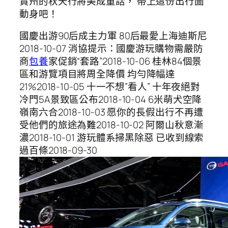
貴州的秋天行將美成童話， 帶上這份出行圖
動身吧！
國慶出游90后成主力軍 80后最愛上海迪斯尼
2018-10-07 消協提示：國慶游玩購物需嚴防
商
包養
家促銷“套路”2018-10-06 桂林84個景
區和游覽項目將周全降價 均勻降幅達
21%2018-10-05 十一不想”看人” 十年夜絕對
冷門5A景致區公布2018-10-04 6米萌犬空降
嶺南六合2018-10-03 愿你的長假出行不再遭
受他們的旅途為難2018-10-02 阿爾山秋意漸
濃2018-10-01 游玩體系掃黑除惡 已收到線索
過百條2018-09-30