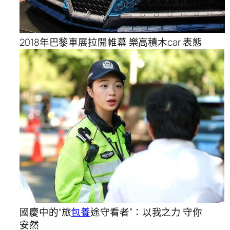
2018年巴黎車展拉開帷幕 樂高積木car 表態
國慶中的“旅
包養
途守看者”：以我之力 守你
安然