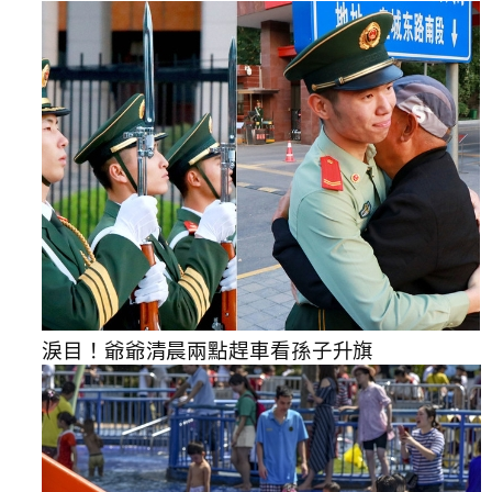
淚目！爺爺清晨兩點趕車看孫子升旗