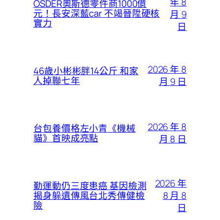
年 8
OSDER奧斯德零件商1000億
元！長安深藍car 不竭晉陞硬核
月 9
實力
日
2026 年 8
46歲小彬彬胖14公斤 和家
人掉聯七年
月 9 日
2026 年 8
台包養價格左小青《機械
貓》首映成亮點
月 8 日
2026 年
勤運動仍三度患癌 基因檢測
8 月 8
揭身躲遺傳風台北秀傳健檢
險
日