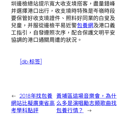
圳邊檢總站提示寬大收支境搭客，盡量錯峰
并選擇港口出行，收支境時特殊是岑嶺時段
要保管好收支境證件、照料好同業的白叟及
兒童，并服從邊檢平易近警
包養網
及港口義
工指引，自發遵照次序，配合保護文明平安
協調的港口通關周遭的狀況。
[db:标签]
←
2018年找包養
黃埔區這場音樂會，為什
網站比擬廣東省高
么多是演唱勵志類歌曲找
考學科點評
包養行情？
→