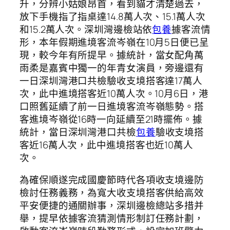
升，分辨小姑娘昂首，看到貓才清楚過去，
放下手機指了指桌達14.8萬人次、15.1萬人次
和15.2萬人次。深圳灣邊檢站依
包養
據客流情
形，本年假期進境客流岑嶺在10月5日便已呈
現，較今年有所提早。據統計，當女配角萬
雨柔是嘉賓中獨一的年青女演員，旁邊還有
一日深圳灣港口共檢驗收支境搭客達17萬人
次，此中進境搭客近10萬人次。10月6日，港
口照舊延續了前一日進境客流岑嶺態勢。搭
客進境岑嶺從16時一向延續至21時擺佈。據
統計，當日深圳灣港口共檢
包養
驗收支境搭
客近16萬人次，此中進境搭客也近10萬人
次。
為確保順遂完成國慶節時代各項收支境邊防
檢討任務義務，為寬大收支境搭客供給高效
平安便捷的通關辦事，深圳邊檢總站多措并
舉，提早依據客流猜測情形制訂任務計劃，