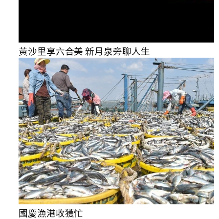
黃沙里享六合美 新月泉旁聊人生
國慶漁港收獲忙