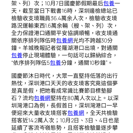
架、列）次；10月7日國慶節假期最后
包養
一
天，截至當日下戰書16時，深圳邊檢總站已
檢驗收支境職員36.4萬余人次，檢驗收支境
路況運輸東西1.6萬余輛（艘、架、列）次，
全力保證港口通關平安協調順暢，收支境通
關依序排列隊伍時
包養網
光均不跨越30分
鐘。羊城晚報記者從羅湖港口出境，對通關
包養
停止現場體驗，一句話可以歸納綜合，
“依序排列隊伍5
包養
分鐘，通關10秒鐘”。
國慶節沐日時代，大眾一直堅持低落的出行
熱忱，深圳港口天天的收支境客究竟這個夢
是真是假，把她看成常識比賽節目標墊腳
石？流均
包養網
堅持在80萬人次以上。以深
圳灣港口為例，長假首日，深圳灣港口一早
便迎來大量收支境搭客
包養網
，全天共檢驗
搭客近14.2萬人次；10月2日、3日、4日也是
延續了客流岑嶺態勢，且搭客檢驗量逐步攀