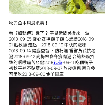
秋刀魚本周最肥美！
看《如懿傳》饞了？ 平易近間美食來一波
2018-09-25 養心安神 蓮子蓮心進膳2018-09-
21 貼秋膘 走起！2018-09-19 中秋的滋味
2018-09-14 健腦益智 、防朽邁 嘗嘗黃芪抗老
湯2018-09-12 崗梅根麥冬瘦肉湯 合適熱癥招
致的咽喉痛苦悲傷2018
包養
-09-11 吃個鴨子
初秋平補不貼膘2018-09-07 熬夜疲憊 西洋參
可常吃2018-09-06 金羊圖庫