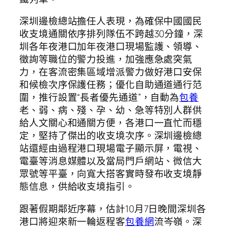
深圳邊檢總站擔任人表現，為確保中國國民
收支境通關依序排列隊伍不跨越30分鐘，深
圳各年夜港口加年夜港口現場監護、領導、
徵詢等職位的警力投進，加強應急處突氣
力，在客流密集區域增派警力做好港口安保
和候檢次序保護任務；優化自助通道通行范
圍，推行設置“長者優先通道”，自動為
包養
老、弱、病、殘、孕、幼、急等特別人群供
給人文關心和通關方便，各港口一直忙而穩
定，堅持了傑出的收支境次序。深圳邊檢總
站還經由過程港口現場電子顯示屏，電視、
電臺等消息媒體以及當局門戶網站、微信大
眾號等平臺，向寬大搭客實時發布收支境靜
態信息，供給收支境指引。
跟著假期鄰近序幕，估計10月7日晚間深圳各
港口將迎來新一輪返程客
包養網
流岑嶺。深