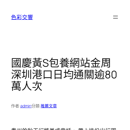
跳
至
色彩交響
主
要
內
容
國慶黃S包養網站金周
深圳港口日均通關逾80
萬人次
作者:
admin
分類:
推薦文章