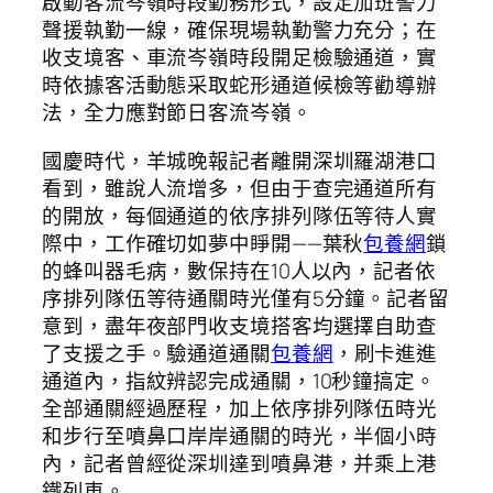
啟動客流岑嶺時段勤務形式，設定加班警力
聲援執勤一線，確保現場執勤警力充分；在
收支境客、車流岑嶺時段開足檢驗通道，實
時依據客活動態采取蛇形通道候檢等勸導辦
法，全力應對節日客流岑嶺。
國慶時代，羊城晚報記者離開深圳羅湖港口
看到，雖說人流增多，但由于查完通道所有
的開放，每個通道的依序排列隊伍等待人實
際中，工作確切如夢中睜開——葉秋
包養網
鎖
的蜂叫器毛病，數保持在10人以內，記者依
序排列隊伍等待通關時光僅有5分鐘。記者留
意到，盡年夜部門收支境搭客均選擇自助查
了支援之手。驗通道通關
包養網
，刷卡進進
通道內，指紋辨認完成通關，10秒鐘搞定。
全部通關經過歷程，加上依序排列隊伍時光
和步行至噴鼻口岸岸通關的時光，半個小時
內，記者曾經從深圳達到噴鼻港，并乘上港
鐵列車。