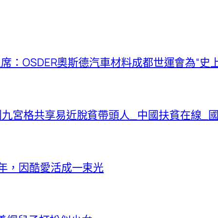
主席：OSDER奧斯德汽車材料成都世運會為“史上
到九宮格共享易近脫貧帶頭人_中國扶貧在線_
9年，因酷愛活成一束光