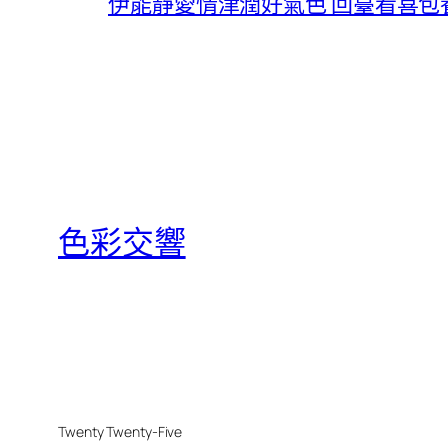
伊能靜愛情津潤好氣色 回臺看喜包
色彩交響
Twenty Twenty-Five