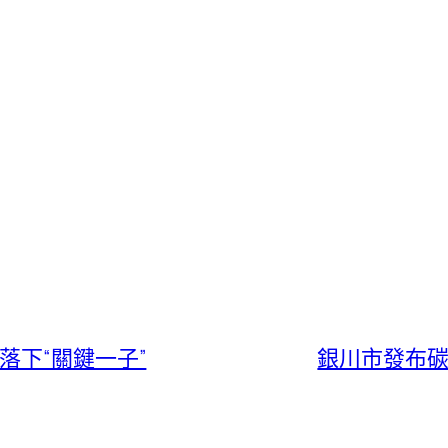
落下“關鍵一子”
銀川市發布碳