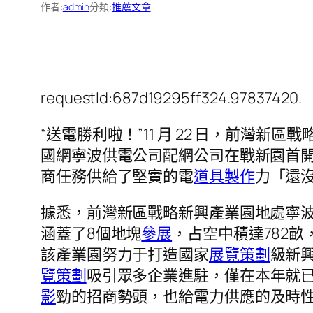
作者:
admin
分類:
推薦文章
requestId:687d19295ff324.97837420.
“送電勝利啦！”11 月 22 日，前灣
國網寧波供電公司配網公司在戰新園首
商任務供給了堅實的電
道具製作
力「還
據悉，前灣新區戰略新興產業園地處寧
涵蓋了8個地塊
參展
，占空中積達782
該產業園努力于打造國家
展覽策劃
級新
覽策劃
吸引眾多企業進駐，僅在本年就
影
勁的招商勢頭，也給電力供應的及時