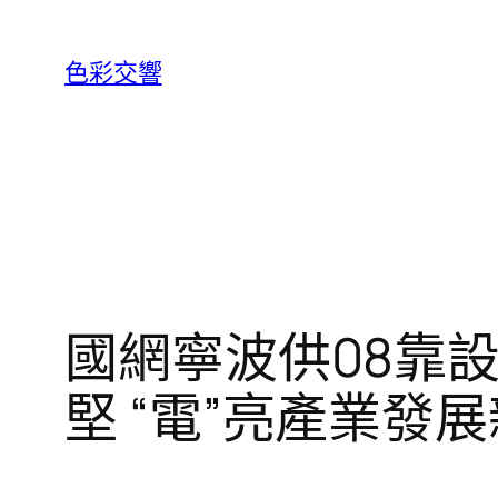
跳
至
色彩交響
主
要
內
容
國網寧波供08靠
堅 “電”亮產業發