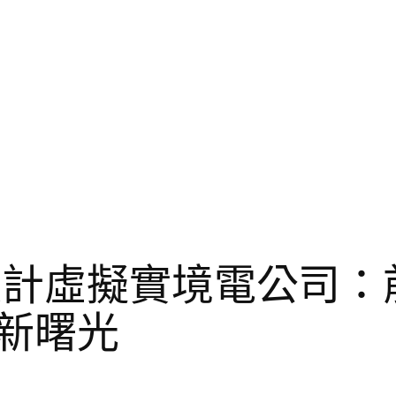
設計虛擬實境電公司：
展新曙光