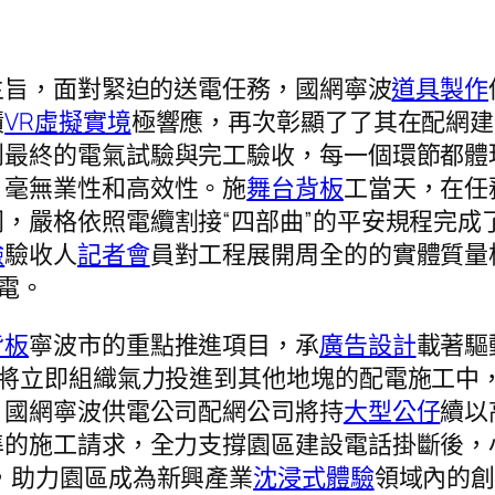
主旨，面對緊迫的送電任務，國網寧波
道具製作
積
VR虛擬實境
極響應，再次彰顯了了其在配網建
到最終的電氣試驗與完工驗收，每一個環節都體
。毫無業性和高效性。施
舞台背板
工當天，在任
同，嚴格依照電纜割接“四部曲”的平安規程完成
驗
驗收人
記者會
員對工程展開周全的的實體質量
電。
背板
寧波市的重點推進項目，承
廣告設計
載著驅
將立即組織氣力投進到其他地塊的配電施工中，
，國網寧波供電公司配網公司將持
大型公仔
續以
準的施工請求，全力支撐園區建設電話掛斷後，
，助力園區成為新興產業
沈浸式體驗
領域內的