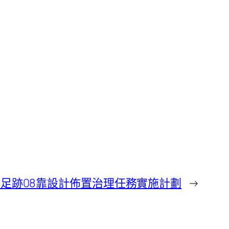
足跡08靠設計佈置治理任務實施計劃
→