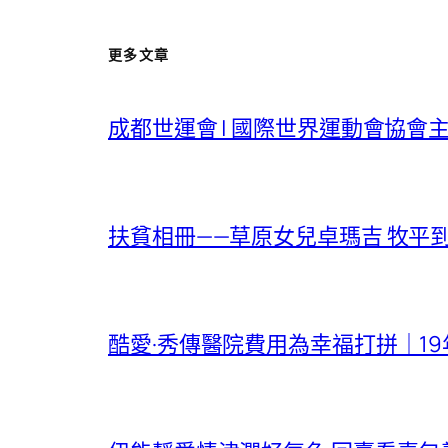
更多文章
成都世運會 | 國際世界運動會協會
扶貧相冊——草原女兒卓瑪吉 牧平
酷愛·秀傳醫院費用為幸福打拼｜1