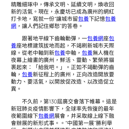
精雕細琢中，傳承文明、延續文明，煥收回
新的活氣。現在，永慶坊已成為廣州的網紅
打卡地，寫就一份“讓城市留
包養
下記憶
包養
網
，讓人們記住鄉愁”的答卷。
跟著地平線下齒輪動彈，一
包養網
座
包
養
座地標建筑拔地而起，不竭刷新城市天際
線。從老中軸到新
包養
中軸，
包養
無人機在
夜幕上繪畫的廣州，鮮活、靈動、繁榮將貓
裹起來：「給我吧。」。正如不竭動彈的齒
輪，
包養
新征程上的廣州，正向改造開放要
動力、要活氣，以開放促改造、以改造促立
異。
不久前，第130屆廣交會落下帷幕。這是
新冠肺炎疫情影響下，全球率先恢復的最年
夜範圍線下
包養網
展會，并采取線上線下融
會辦展的新形式事。。“中國第一展”勝利舉