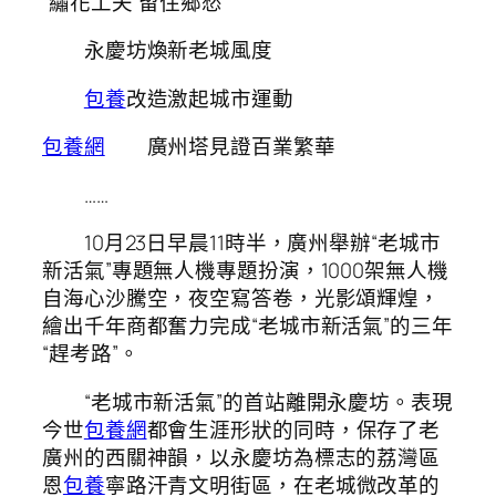
“繡花工夫”留住鄉愁
永慶坊煥新老城風度
包養
改造激起城市運動
包養網
廣州塔見證百業繁華
……
10月23日早晨11時半，廣州舉辦“老城市
新活氣”專題無人機專題扮演，1000架無人機
自海心沙騰空，夜空寫答卷，光影頌輝煌，
繪出千年商都奮力完成“老城市新活氣”的三年
“趕考路”。
“老城市新活氣”的首站離開永慶坊。表現
今世
包養網
都會生涯形狀的同時，保存了老
廣州的西關神韻，以永慶坊為標志的荔灣區
恩
包養
寧路汗青文明街區，在老城微改革的