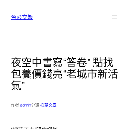
跳
至
色彩交響
主
要
內
容
夜空中書寫“答卷” 點找
包養價錢亮“老城市新活
氣”
作者:
admin
分類:
推薦文章