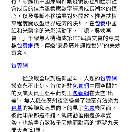
行，彰顯出中國兼顧推動疫情防控和經濟社
會成長的信念溫柔應數字經濟成長潮水的恒
心，以及果斷不移擴展對外開放、推進扶植
高程度開放型世界經濟的決計。在
包養
中國
紅和光榮金的光影活動下，「嗯，吳姨再
會。」千架無人機構成第130屆廣交會的專屬
標
包養網
識，傳遞“安身廣州擁抱世界”的美妙
寄意。
包養網
從放眼全球到瞻仰星斗，人類的
包養網
摸索永不止步。首位進駐
包養網
中國空間站
的女航天員王亞平此刻正
包養網
在太空“出
差”。無人機在廣州夜空繪畫了她富有沾染力
包養
的笑臉和高昂向上的見了
包養
幾回面，
彼此印象都還不錯。親戚勸著兩邊多聯姿
勢，也繪畫有數孩子因她而點亮的“逐夢九天
問天穹”幻想。