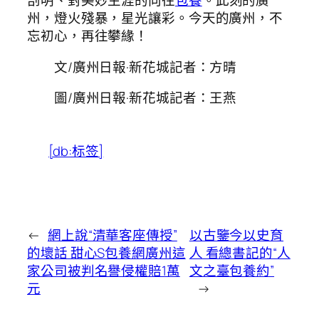
剖明、對美妙生涯的向往
包養
。此刻的廣
州，燈火殘暴，星光讓彩。今天的廣州，不
忘初心，再往攀緣！
文/廣州日報·新花城記者：方晴
圖/廣州日報·新花城記者：王燕
[db:标签]
←
網上說“清華客座傳授”
以古鑒今以史育
的壞話 甜心S包養網廣州這
人 看總書記的“人
家公司被判名譽侵權賠1萬
文之臺包養約”
元​
→