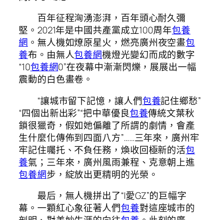
百年征程洶湧澎湃，百年頭心耐久彌
堅。2021年是中國共產黨成立100周年
包養
網
。無人機如燎原星火，燃亮廣州夜空畫
包
養
布。由無人
包養網
機燈光變幻而成的數字
“10
包養網
0”在夜幕中漸漸閃爍，展展出一幅
震動的白色畫卷。
“讓城市留下記憶，讓人們
包養
記住鄉愁”
“四個出新出彩”“把中華優良
包養
傳統文葉秋
鎖很獵奇，假如她偏離了所謂的劇情，會產
生什麼化傳佈到四面八方”……三年來，廣州牢
牢記住囑托、不負任務，煥收回極新的活
包
養
氣；三年來，廣州風雨兼程、克意朝上進
包養網
步，綻放出更精明的光榮。
最后，無人機拼出了“I愛GZ”的巨幅字
幕。一顆紅心象征著人們
包養
對這座城市的