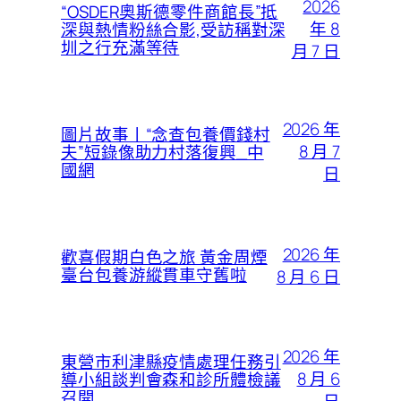
2026
“OSDER奧斯德零件商館長”抵
年 8
深與熱情粉絲合影,受訪稱對深
圳之行充滿等待
月 7 日
2026 年
圖片故事丨“念查包養價錢村
8 月 7
夫”短錄像助力村落復興_中
國網
日
2026 年
歡喜假期白色之旅 黃金周煙
臺台包養游縱貫車守舊啦
8 月 6 日
2026 年
東營市利津縣疫情處理任務引
8 月 6
導小組談判會森和診所體檢議
召開