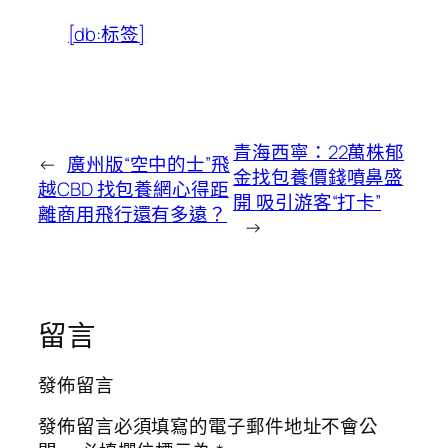
[db:标签]
青海西寧：22萬株郁
←
廣州版“空中的士”飛
金找包養價錢噴鼻盛
越CBD 找包養網心得距
開 吸引游客“打卡”
離商用飛行還有多遠？
→
留言
發佈留言
發佈留言必須填寫的電子郵件地址不會公