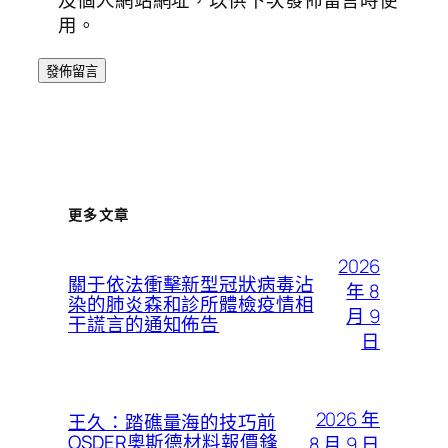
及個人網站網址，以供下次發佈留言時使
用。
更多文章
2026
關于依法衝擊新型冠狀病毒沾
年 8
染的肺炎森和診所體檢疫情相
月 9
干謊言的通知佈告
日
2026 年
王久：踏礁量海的技巧前
OSDER奧斯德材料報價鋒
8 月 9 日