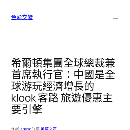
跳
至
色彩交響
主
要
內
容
希爾頓集團全球總裁兼
首席執行官：中國是全
球游玩經濟增長的
klook 客路 旅遊優惠主
要引擎
作者:
admin
分類:
推薦文章