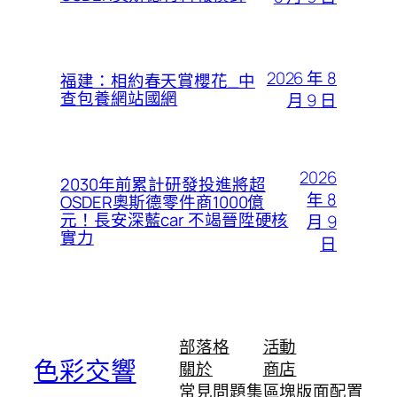
2026 年 8
福建：相約春天賞櫻花_中
查包養網站國網
月 9 日
2026
2030年前累計研發投進將超
年 8
OSDER奧斯德零件商1000億
元！長安深藍car 不竭晉陞硬核
月 9
實力
日
部落格
活動
色彩交響
關於
商店
常見問題集
區塊版面配置