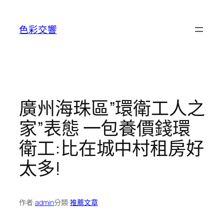
跳
至
色彩交響
主
要
內
容
廣州海珠區”環衛工人之
家”表態 一包養價錢環
衛工:比在城中村租房好
太多!
作者:
admin
分類:
推薦文章