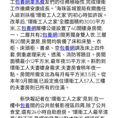
工
包養網車馬費
友們的任務積極性,完成環衛
工作連續安康成長。”海珠區城管局有關擔任
人談到扶植“環衛工人之家”的初心時如許說。
改革后,“環衛工人之家”全體面積約3000平方
米,三
包養網
層樓公道設置了40間棲身房間,
一、二層共有2
包養網
0間男獨身雙人世,三層
有20間夫妻房,房間均裝備了床和床墊、衣
柜、床頭柜、書桌、空
包養網
調及床上四件
套,側重處理采光、透風、消防等題目。房間
面積最小12平方米,最年夜35平方米。斟酌到
環衛工人夫妻棲身需求,夫妻房會稍年夜一
點。房間所需支出為每月每平方米3.5元。從
本年9月開端,已設定進住環衛工人57人,三樓
的夫妻房則已所有的住滿。
新快報記者在“環衛工人之家”見到,在一
樓中
包養
間的公共就餐影視區四周,除了公共
食堂,還有24小時自助廚房。“環衛工人最早清