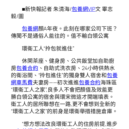
■新快報記者 朱清海/
包養網VIP
文 畢志
毅/圖
包養網
顏A年夜。此刻在哪家公司下班？
傳聞不是通俗人能往的。值不輸白領公寓
環衛工人“拎包就進住”
休閑茶座、健身房、公共飯堂加自助廚
房
包養合約
、自助式洗衣房、24小時供熱水
的衛浴間、“拎包進住”的獨身雙人宿舍和
包養
網車馬費
夫妻房——初次進進
包養合約
海珠區
“環衛工人之家”,良多人不會把顏值及效能更
勝白領公寓的宿舍與環宋微這才開端填表。
衛工人的居所聯想在一路,更不會想到全新的
“環衛工人之家”的前身是環衛舉措措施倉庫。
“想方想法改良環衛工人的住房前提,進步