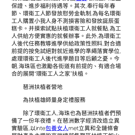
保證、進步福利待遇等。其次,奉行每年春
節、環衛工人節發放慰勞金軌制,為每名環衛
工人購置小我人身不測損害險和發放誕辰蛋
糕卡。并摸索試點扶植環衛工人就餐點,為工
人供給方便實惠的就餐辦事。此外,為環衛工
人後代任務教導進學供給政策性照料,對合適
前提的按免試絕對就近進學的準繩落實學位,
處理環衛工人後代進學題目等后顧之憂。今
朝,海珠區也激勵各街道有前提的、有適合場
合的展開“環衛工人之家”扶植。
琶洲扶植者營地
為扶植雄師量身定禮服務
除了環衛工人,海珠也為琶洲扶植者們預
備了一份年夜禮。在琶洲數字經濟改造立異
實驗區,以inte
包養女人
rnet立異和全鏈條會