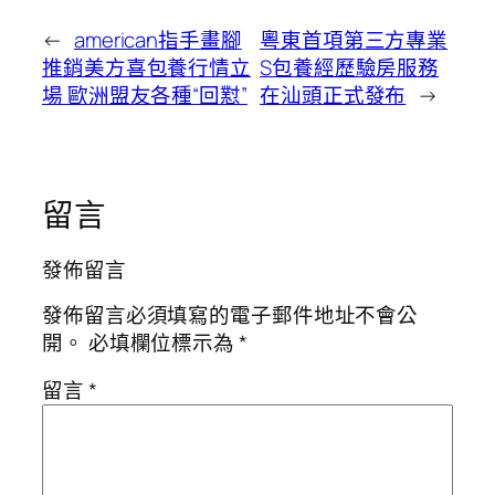
←
american指手畫腳
粵東首項第三方專業
推銷美方喜包養行情立
S包養經歷驗房服務
場 歐洲盟友各種“回懟”
在汕頭正式發布
→
留言
發佈留言
發佈留言必須填寫的電子郵件地址不會公
開。
必填欄位標示為
*
留言
*