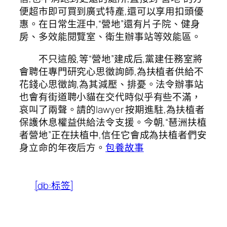
便超市即可買到廣式特產,還可以享用扣頭優
惠。在日常生涯中,“營地”還有片子院、健身
房、多效能閱覽室、衛生辦事站等效能區。
不只這般,等“營地”建成后,黨建任務室將
會聘任專門研究心思徵詢師,為扶植者供給不
花錢心思徵詢,為其減壓、排憂。法令辦事站
也會有街道聘小貓在交代時似乎有些不滿，
哀叫了兩聲。請的lawyer 按期進駐,為扶植者
保護休息權益供給法令支援。今朝,“琶洲扶植
者營地”正在扶植中,信任它會成為扶植者們安
身立命的年夜后方。
包養故事
[db:标签]