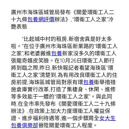
廣州市海珠區城管局發布《關愛環衛工人二
十九條
包養網評價
辦法》,“環衛工人之家”冷
艷表態
“比起城中村的租房,新宿舍真是好太多
啦。”在位于廣州市海珠區新業路的“環衛工人
之家”,和老婆搬進
包養
新家沒多久的環衛工人
張龍奇嬉皮笑臉。在10月26日環衛工人節行
將到臨之際,昨日,新快報記者看望海珠區“環
衛工人之家”清楚到,為有用改良環衛工人的住
房前提,海珠區城管局對原有環
包養
衛舉措措
施倉庫實行改革,打造了集棲身、休閑、進修
等多效能于一體的“環衛工人之家”。與此同
時,在全市率先發布《關愛環衛工人二十九條
辦法》,在政策上加大力度環衛工人權益保
證、進步福利待遇等,進一個步驟周全
女大生
包養俱樂部
晉陞關愛環衛工人程度。