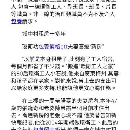
人,包含一線環衛工人、副班長、班長、片長
等職員。非一線的治理類職員不克不及介入
包養
請求。
城中村租房十多年
環衛功
包養價格ptt
夫妻喜遷“新房”
“以前是本身租屋子,此刻有了工人宿舍,
每個月都省了不少錢。”搬進“環衛工人之家”
的80后環衛工人小石說,他來自廣東梅州,其妻
和孩子都在老家。對他來說,省上去的支出可
以給家庭更多支持,也能讓他更安心腸任務。
在三樓的一間帶陽臺的夫妻房內,本年47
歲的張龍奇和老婆陳榮霞半個月前才住出
去。喬遷新房的老張心境不錯,他笑著告知新
快報記者,他從2004年開端做環衛工。此后的
十余年時
包養留言板
光,他們一向在城中村租