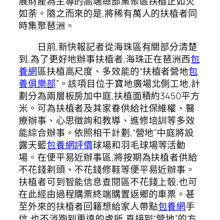
展財產為主導的高端總部集聚區扶植正如火
如荼。隨之而來的是,將稀有萬人的扶植者同
時集聚琶洲。
日前,新快報記者從海珠區有關部分清楚
到,為了更好地辦事扶植者,海珠正在琶洲西
包
養網
區扶植高尺度、多效能的“扶植者營地
包
養俱樂部
”。該項目位于寶地廣場北側工地,計
劃分為兩層板房加中庭,扶植面積約3450平方
米。可為扶植者及其家眷供給社保維權、醫
療辦事、心思徵詢和教導、進修培訓等多效
能綜合辦事。依照相干計劃,“營地”中庭將設
露天籃
包養網評價
球場和羽毛球場等活動
場。在便平易近辦事區,將按期為扶植者供給
不花錢剃頭、不花錢修鞋等便平易近辦事。
扶植者可到智能信息查閱區不花錢上彀,也可
在此經由過程購票終端購置返鄉的車票。甚
至外來的扶植者回籍想給家人帶點
包養網
手
信,也不消跑到更遠的處所,直接到“營地”的方