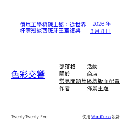
2026 年
億嵐工學椅陳士銘：從世界
杯奪冠談西班牙王室復興
8 月 8 日
部落格
活動
色彩交響
關於
商店
常見問題集
區塊版面配置
作者
佈景主題
Twenty Twenty-Five
使用
WordPress
設計