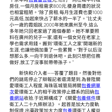
房住,一個月房租需求800元,棲身周遭的狀況
也相當粗陋。“除了房租,每月生涯費也要1000
元高低,加起來快占了薪水的一半了。”比丈夫
小一歲的霞姐說,2000年她來廣州至今,這么
多年她只回老家過了兩個春節。她不單要照
料在廣州的兒子一家,還有一個女兒在老家上
學也需求用錢。搬到“環衛工人之家”開端新的
生涯,也讓他倆加重了一些累贅。“對于以后沒
想那么多,一向干到退休吧。此刻只想把任務
做好,放工了沒事就帶帶孫子。”
新快和介入者——答覆了題目，然後對他
們的謎底停止了辯報記者還清楚到,為晉陞關
愛環衛工人程度,海珠區城管局將關
包養網單
次
愛環衛工人的相干政策停止體系的回納
包
養網站
收拾,于近期構成了《關愛
包養條件
環
衛工人二十九條辦法》。起首是加大力度軌
制保證,出臺政策加大力度
包養
環衛工人權益