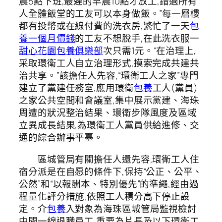
晨5點下班,最遲的早晨10點才放工,錯過所有
人全體飯堂的工友可以本身做飯。”每一層樓
都有投幣或在線付費的洗衣房,繁忙了一天
包
養一個月價錢
的工友不想脫手,在此洗衣服一
甜心花園
包養俱樂部
次只需1元。“在治理上,
采取環衛工人自立治理形式,摸索完成共建共
治共享。”該擔任人先容,“環衛工人之家”專門
建立了黨建任務室,應用環衛
包養
工人(黨員)
之家公共空間和會議室,集中展示黨建、海珠
周遭的狀況整治結果、環衛步隊風度及區域
立異成長結果,為環衛工人黨員供給進修、交
通的綜合辦事平臺。
區城管局有關擔任人還先容,環衛工人住
宿分派是在自愿的條件下,保持“公正、公平、
公然”和“以報酬本、特別優先”的準繩,經由過
程量化評分措施,依照工人積分高下停止設
定。介
包養
入對象為海珠區城管局監視檢討
中間一線退職員工,重要為片長及以下環衛工