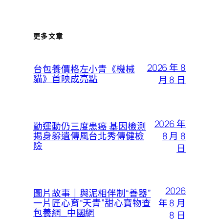
更多文章
2026 年 8
台包養價格左小青《機械
貓》首映成亮點
月 8 日
2026 年
勤運動仍三度患癌 基因檢測
8 月 8
揭身躲遺傳風台北秀傳健檢
險
日
2026
圖片故事｜與泥相伴制“善器”
年 8 月
一片匠心育“天青”甜心寶物查
包養網_中國網
8 日