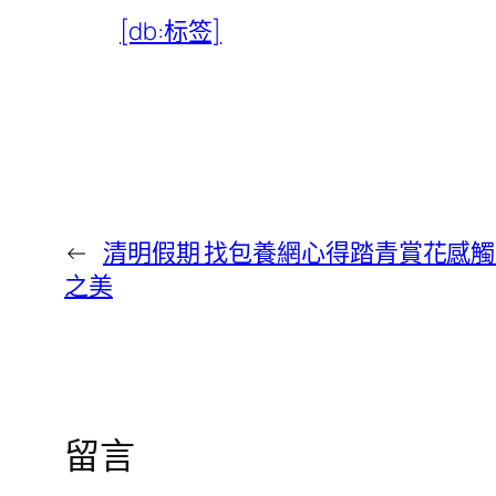
[db:标签]
←
清明假期 找包養網心得踏青賞花感
之美
留言