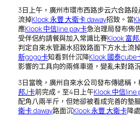
3日上午，廣州市環市西路步云六合路段
流掉
Klook 永豐 大衛卡 daway
招致。當
K
應
Klook 中信line pay卡
急治理局發布佈
受伴侶約請餐與加入常識比賽
Klook 富
判定自來水管漏水招致路面下方水土流
新gogo卡
知看到什沉降
Klook 國泰cube
影響的工具向的兩條車道，變亂未對路
3日當晚，廣州自來水公司發布傳遞稱，
邦J卡
前完成。至4日上午
Klook 中信line
配角八兩半斤，但她卻被看成完善的墊
衛卡 daway
路面沉
Klook 永豐 大衛卡
降