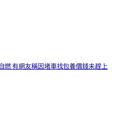
自燃 有網友稱因堵車找包養價錢未趕上