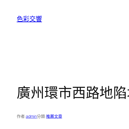
跳
至
色彩交響
主
要
內
容
廣州環市西路地陷坑
作者:
admin
分類:
推薦文章