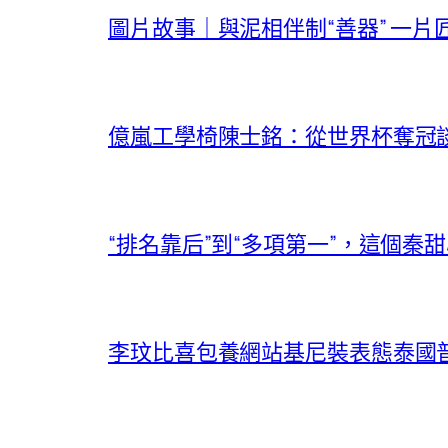
圖片故事｜與泥相伴制“善器” 一片
億嵐工學椅陳士銘：從世界杯奪冠
“排名靠后”到“多項第一”，這個秦
李玟比喜包養網站基尼裝表態泰國