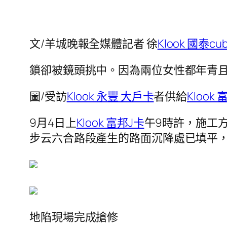
文/羊城晚報全媒體記者 徐
Klook 國泰cu
鎖卻被鏡頭挑中。因為兩位女性都年青
圖/受訪
Klook 永豐 大戶卡
者供給
Klook
9月4日上
Klook 富邦J卡
午9時許，施工
步云六合路段產生的路面沉降處已填平
地陷現場完成搶修