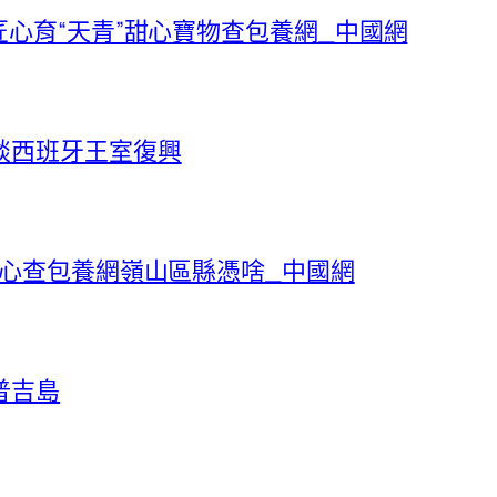
匠心育“天青”甜心寶物查包養網_中國網
談西班牙王室復興
甜心查包養網嶺山區縣憑啥_中國網
普吉島