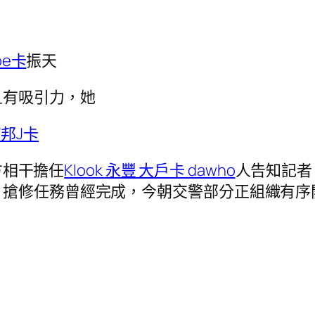
be卡
振天
且有吸引力，她
 富邦J卡
方相干擔任
Klook 永豐 大戶卡 dawho
人告知記者
，搶修任務曾經完成，今朝交警部分正組織有序