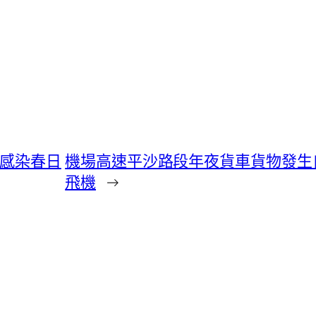
觸感染春日
機場高速平沙路段年夜貨車貨物發生
飛機
→