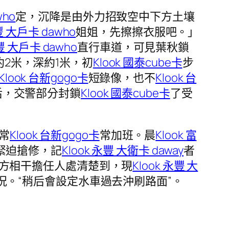
who
定，沉降是由外力招致空中下方土壤
豐 大戶卡 dawho
姐姐，先擦擦衣服吧。」
永豐 大戶卡 dawho
直行車道，可見葉秋鎖
2米，深約1米，初
Klook 國泰cube卡
步
Klook 台新gogo卡
短錄像，也不
Klook 台
后，交警部分封鎖
Klook 國泰cube卡
了受
常
Klook 台新gogo卡
常加班。晨
Klook 富
緊迫搶修，記
Klook 永豐 大衛卡 daway
者
方相干擔任人處清楚到，現
Klook 永豐 大
。“稍后會設定水車過去沖刷路面”。