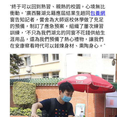
“終于可以回到熟習、親熱的校園，心境無比
衝動。”廣西醫湖北籍應屆結業生趙同
包養網
窗告知記者，黌舍為大師返校休學做了充足
的預備，制訂了應急預案，組織了屢次練習
訓練，“不只為我們湖北的同窗不花錢供給生
涯用品，還為我們預備了熱心禮物，讓我們
在安康察看時代可以錘煉身材、熏陶身心。”