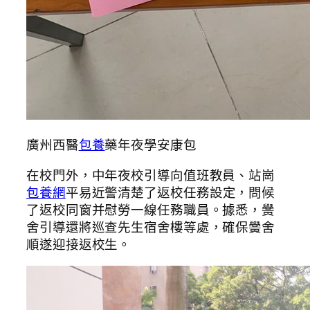
廣州西醫
包養
藥年夜學安康包
在校門外，中年夜校引導向值班教員、站崗
包養網
平易近警清楚了返校任務設定，問候
了返校同窗并慰勞一線任務職員。據悉，黌
舍引導還將巡查先生宿舍樓等處，確保黌舍
順遂迎接返校生。