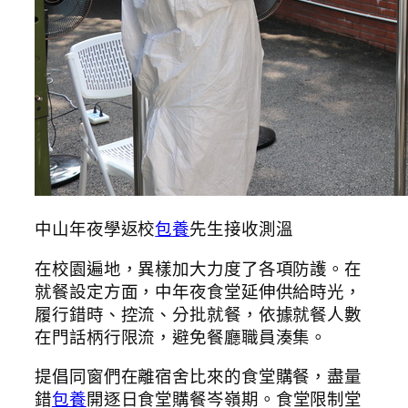
中山年夜學返校
包養
先生接收測溫
在校園遍地，異樣加大力度了各項防護。在
就餐設定方面，中年夜食堂延伸供給時光，
履行錯時、控流、分批就餐，依據就餐人數
在門話柄行限流，避免餐廳職員湊集。
提倡同窗們在離宿舍比來的食堂購餐，盡量
錯
包養
開逐日食堂購餐岑嶺期。食堂限制堂