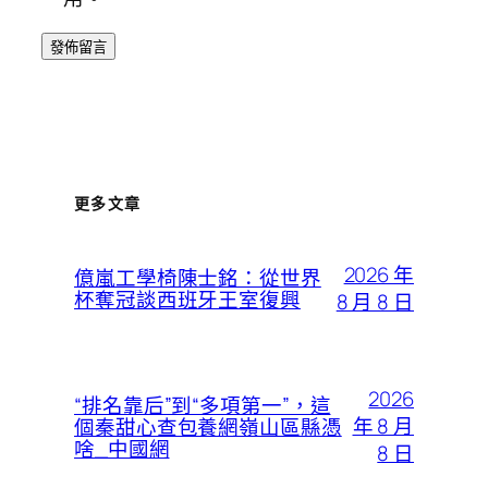
更多文章
2026 年
億嵐工學椅陳士銘：從世界
杯奪冠談西班牙王室復興
8 月 8 日
2026
“排名靠后”到“多項第一”，這
年 8 月
個秦甜心查包養網嶺山區縣憑
啥_中國網
8 日