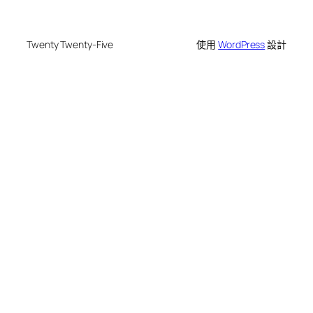
Twenty Twenty-Five
使用
WordPress
設計