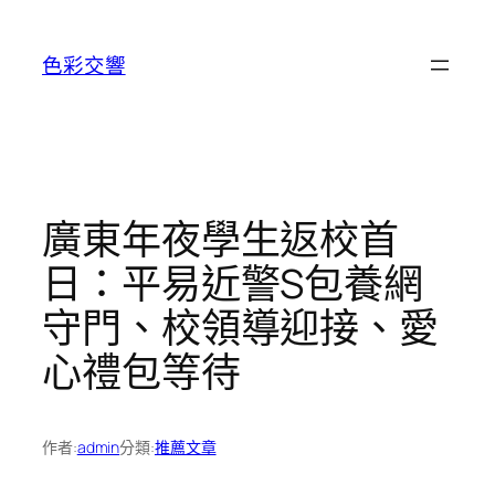
跳
至
色彩交響
主
要
內
容
廣東年夜學生返校首
日：平易近警S包養網
守門、校領導迎接、愛
心禮包等待
作者:
admin
分類:
推薦文章