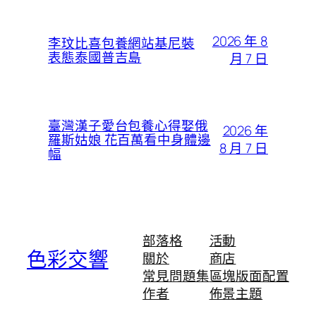
2026 年 8
李玟比喜包養網站基尼裝
表態泰國普吉島
月 7 日
臺灣漢子愛台包養心得娶俄
2026 年
羅斯姑娘 花百萬看中身體邊
8 月 7 日
幅
部落格
活動
色彩交響
關於
商店
常見問題集
區塊版面配置
作者
佈景主題