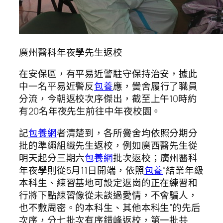
廣州醫科年夜學先生返校
在安保區，有平易近警駐守保持治安，據此
中一名平易近警反
包養
應，黌舍履行了職員
分流，今朝返校次序傑出，截至上午10時約
有20名年夜先生前往中年夜校園。
記
包養網
者清楚到，各所黌舍均依照分期分
批的準繩組織先生返校，例如廣西醫先生從
明天起分三期六
包養網
批次返校；廣州醫科
年夜學則從5月11日開端，依照
包養
“結業年級
本科生、練習基地可設定返崗的正在練習和
行將下點練習像從未談過愛情，不會騙人，
也不敷周密。的本科生、其他本科生”的先后
次序，分七批次有序錯峰返校，第一批共