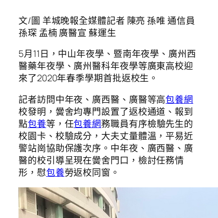
文/圖 羊城晚報全媒體記者 陳亮 孫唯 通信員
孫琛 孟楠 廣醫宣 蘇運生
5月11日，中山年夜學、暨南年夜學、廣州西
醫藥年夜學、廣州醫科年夜學等廣東高校迎
來了2020年春季學期首批返校生。
記者訪問中年夜、廣西醫、廣醫等高
包養網
校發明，黌舍均專門設置了返校通道、報到
點
包養
等，任
包養網
務職員有序檢驗先生的
校園卡、校驗成分，大夫丈量體溫，平易近
警站崗協助保護次序。中年夜、廣西醫、廣
醫的校引導呈現在黌舍門口，檢討任務情
形，慰
包養
勞返校同窗。