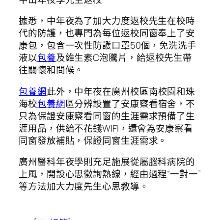
據悉，中年夜為了加大力度返校先生在校時
代的防護，也專門為每位返校同窗奉上了安
康包，包含一次性防護口罩50個，免洗洗手
液以
包養
及維生素C泡騰片，給返校先生帶
往關懷和問候。
包養網
此外，中年夜在廣州校區南校園和珠
海校
包養網
區分辨設置了安康察看宿舍，不
只為保證安康察看同窗的生涯需求預備了生
涯用品，供給不花錢WIFI，還會為安康察看
同窗發放補貼，保證同窗生涯需求。
廣州醫科年夜學則充足施展從屬腦科病院的
上風，開設心思徵詢熱線，經由過程“一對一”
等方法加大力度先生心思教導。