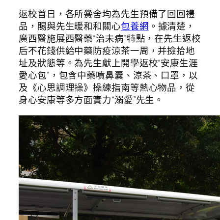
返校首日，各所黌舍均為先生預備了回回禮
品，賜與先生暖和和關心
包養網
。據清楚，
廣西醫施展西醫藥“治未病”特點，在先生返校
后不花錢供給中藥防疫涼茶一周，并撿拾地
址及狀態等。為先生獻上開學返校“安康生涯
愛心包”，包含中藥噴鼻囊、涼茶、口罩，以
及《心思調理操》操練指南等熱心物品，從
身心安康等多方面實力“溺愛”先生。