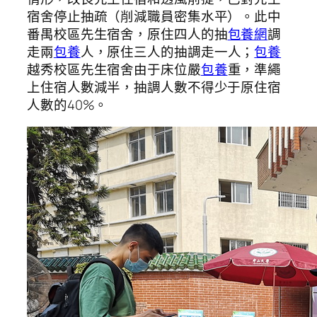
宿舍停止抽疏（削減職員密集水平）。此中
番禺校區先生宿舍，原住四人的抽
包養網
調
走兩
包養
人，原住三人的抽調走一人；
包養
越秀校區先生宿舍由于床位嚴
包養
重，準繩
上住宿人數減半，抽調人數不得少于原住宿
人數的40%。