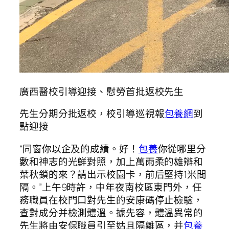
廣西醫校引導迎接、慰勞首批返校先生
先生分期分批返校，校引導巡視報
包養網
到
點迎接
“同窗你以企及的成績。好！
包養
你從哪里分
數和神志的光鮮對照，加上萬雨柔的雄辯和
葉秋鎖的來？請出示校園卡，前后堅持1米間
隔。”上午9時許，中年夜南校區東門外，任
務職員在校門口對先生的安康碼停止檢驗，
查對成分并檢測體溫。據先容，體溫異常的
先生將由安保職員引至姑且隔離區，并
包養