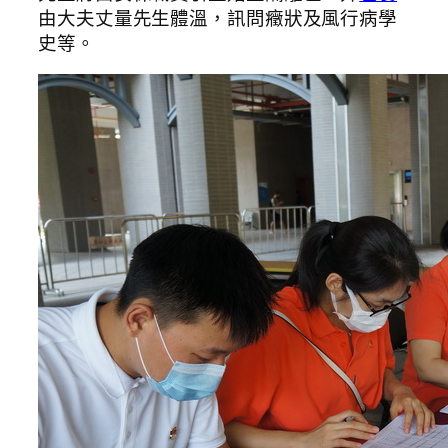
由大夫丈量先生體溫，訊問癥狀及風行病學
史等。