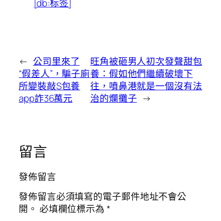
[db:标签]
←
公司里來了
旺角被砸男人初次發聲甜包
“假差人”，騙子廁
養：假如他們繼續破壞下
所變裝敲S包養
往，噴鼻港就是一個沒有法
app詐36萬元
治的爛攤子
→
留言
發佈留言
發佈留言必須填寫的電子郵件地址不會公
開。
必填欄位標示為
*