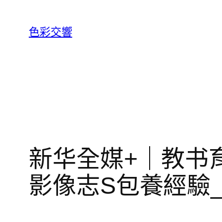
跳
至
色彩交響
主
要
內
容
新华全媒+｜教书
影像志S包養經驗