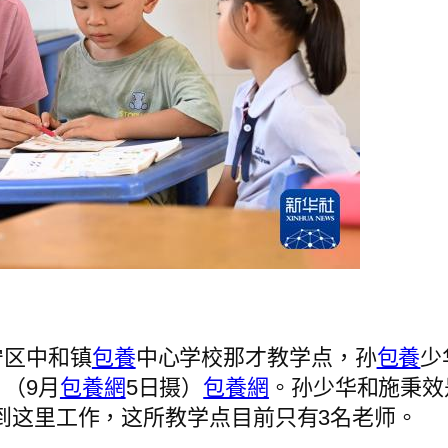
宁区中和镇
包養
中心学校那才教学点，孙
包養
少
（9月
包養網
5日摄）
包養網
。孙少华和施秉效
年到这里工作，这所教学点目前只有3名老师。