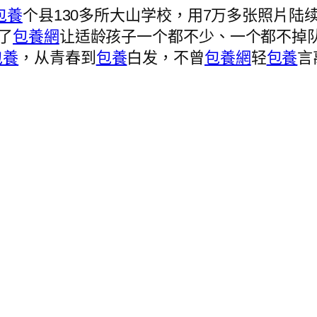
包養
个县130多所大山学校，用7万多张照片陆
了
包養網
让适龄孩子一个都不少、一个都不掉
包養
，从青春到
包養
白发，不曾
包養網
轻
包養
言