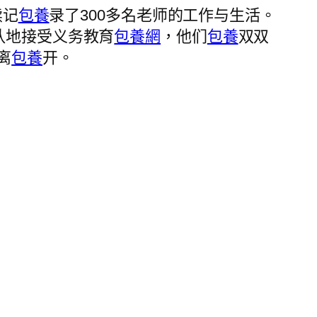
续记
包養
录了300多名老师的工作与生活。
队地接受义务教育
包養網
，他们
包養
双双
离
包養
开。