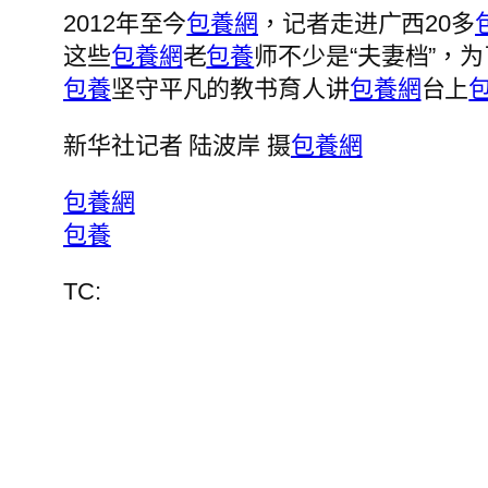
2012年至今
包養網
，记者走进广西20多
这些
包養網
老
包養
师不少是“夫妻档”，为
包養
坚守平凡的教书育人讲
包養網
台上
新华社记者 陆波岸 摄
包養網
包養網
包養
TC: