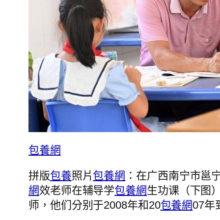
包養網
拼版
包養
照片
包養網
：在广西南宁市邕
網
效老师在辅导学
包養網
生功课（下图）
师，他们分别于2008年和20
包養網
07