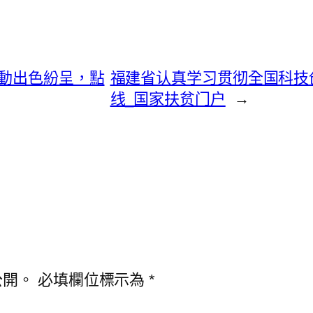
運動出色紛呈，點
福建省认真学习贯彻全国科技
线_国家扶贫门户
→
公開。
必填欄位標示為
*