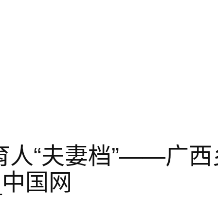
育人“夫妻档”——广
_中国网