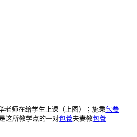
华老师在给学生上课（上图）；施秉
包養
是这所教学点的一对
包養
夫妻教
包養