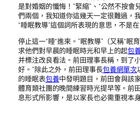
是對​​婚姻的懺悔！”緊縮”、“公然不
們兩個，我知道你這幾天一定很難過，
“睡眠教導”這個詞所表現的意思，不是在“
停止這一“睡“進來。”眠教導”（又稱“眠
求他們對早晨的睡眠時光和早上的起
包
并標注改良看法。前田理事長稱，到了小
好。”除此之外，前田理事長
包養網單次
的睡眠表
包養
中發明題目，前田會與該
體育類社團的晚間練習時光提早等。前田
息形式所影響，是以家長也必需重視本身