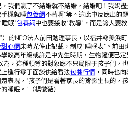
按會兒，我們贏了不結婚就不結婚，結婚吧！我
我手機就睡
包養網
不著啊”等。這此中反應出的題
睡眠”
包養網
中也要接收“教導”，而是誇大要
育”）的NPO法人前田勉理事長，以福井縣美浜町共
養甜心網
床時光停止記載，制成“睡眠表”。前
學較高年級或許是中先生時期，生物鐘便已定型
以為，這種領導的對象應不只局限于孩子們，
家上進行零丁面談供給看法
包養行情
，同時也向
還表現，“孩子們是看著家長的背影生長的，
的睡眠。”（楊徵薇）