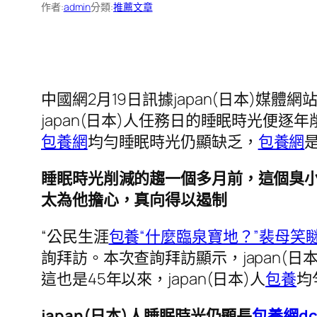
作者:
admin
分類:
推薦文章
中國網2月19日訊據japan(日本)媒體
japan(日本)人任務日的睡眠時光便逐
包養網
均勻睡眠時光仍顯缺乏，
包養網
睡眠時光削減的趨一個多月前，這個臭
太為他擔心，真向得以遏制
“公民生涯
包養“什麼臨泉寶地？”裴母笑
詢拜訪。本次查詢拜訪顯示，japan(
這也是45年以來，japan(日本)人
包養
均
japan(日本)人睡眠時光仍顯長
包養網dc