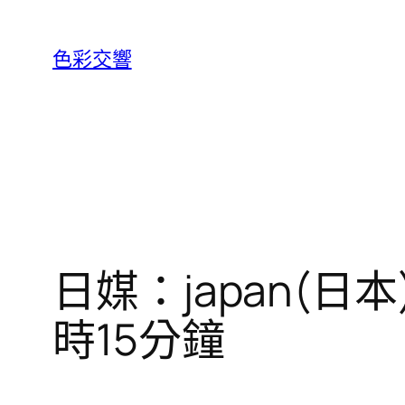
跳
至
色彩交響
主
要
內
容
日媒：japan(日
時15分鐘