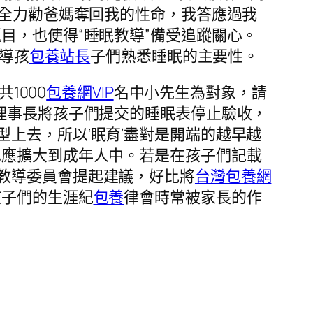
竭盡全力勸爸媽奪回我的性命，我答應過我
目，也使得“睡眠教導”備受追蹤關心。
教導孩
包養站長
子們熟悉睡眠的主要性。
1000
包養網VIP
名中小先生為對象，請
田理事長將孩子們提交的睡眠表停止驗收，
上去，所以‘眠育’盡對是開端的越早越
也應擴大到成年人中。若是在孩子們記載
教導委員會提起建議，好比將
台灣包養網
孩子們的生涯紀
包養
律會時常被家長的作