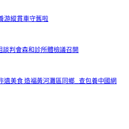
養游縱貫車守舊啦
組談判會森和診所體檢議召開
承非遺美食 造福黃河灘區同鄉_查包養中國網