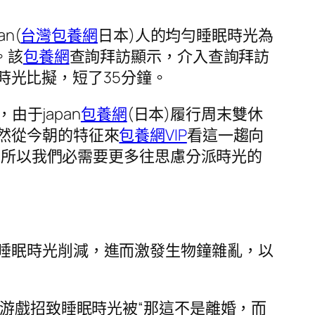
an(
台灣包養網
日本)人的均勻睡眠時光為
。該
包養網
查詢拜訪顯示，介入查詢拜訪
均勻時光比擬，短了35分鐘。
由于japan
包養網
(日本)履行周末雙休
然從今朝的特征來
包養網VIP
看這一趨向
，所以我們必需要更多往思慮分派時光的
睡眠時光削減，進而激發生物鐘雜亂，以
游戲招致睡眠時光被“那這不是離婚，而