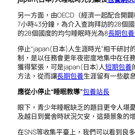
另一方面，由OECD（經濟一起配合開闢
7小時43分鐘，為介入查詢拜訪的28個
的28個國度的均勻睡眠時光為8
長期包養
停止“japan(日本)人生涯時光”相干研
制，是以任務會更年夜密度地集中在任
獲得緊張，可是japan(日本)人
短期包養
方法，從而讓
長期包養
生涯留有一些歇息
應從小停止“睡眠教導”
包養站長
眼下，青少年睡眠缺乏的題目更令人堪
及越日到黌舍時狀況欠安，這類景象的
在SNS等收集平臺上，我們可以看到良