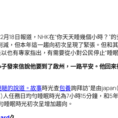
網站2月18日報道，NHK在“你天天睡幾個小時？
年削減，但本年這一趨向初次呈現了緊張。但和其他
是以也有專家指出，有需要從小對公民停止“睡
小子發來信說他要到了啟州，一路平安。他回來
瞇瞇的說道。故事
時光查
包養
詢拜訪”是由jap
日本)人任務日均勻睡眠時光為7小時15分鐘，和
勻睡眠時光初次呈增加趨向。
ard
久