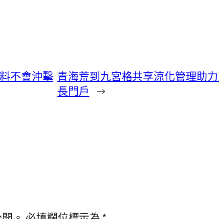
 料不會沖擊
青海荒到九宮格共享涼化管理助力三
長門戶
→
公開。
必填欄位標示為
*