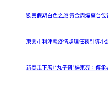
歡喜假期白色之旅 黃金周煙臺台包
東營市利津縣疫情處理任務引導小
新春走下層| “丸子哥”楊東亮：傳