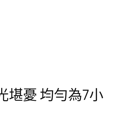
時光堪憂 均勻為7小