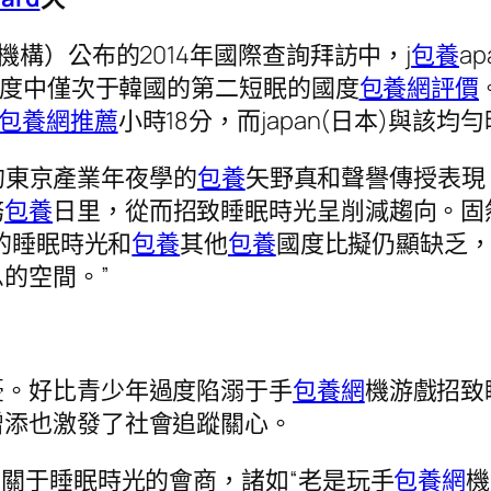
機構）公布的2014年國際查詢拜訪中，j
包養
ap
國度中僅次于韓國的第二短眠的國度
包養網評價
包養網推薦
小時18分，而japan(日本)與該
討的東京產業年夜學的
包養
矢野真和聲譽傳授表現，
務
包養
日里，從而招致睡眠時光呈削減趨向。固
的睡眠時光和
包養
其他
包養
國度比擬仍顯缺乏
的空間。”
憂。好比青少年過度陷溺于手
包養網
機游戲招致
增添也激發了社會追蹤關心。
多關于睡眠時光的會商，諸如“老是玩手
包養網
機