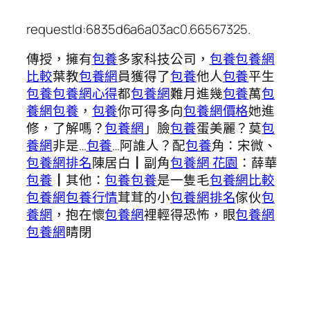
requestId:6835d6a6a03ac0.66567325.
傳授，擁有
包養
多家科技公司，
包養
包養網
比較
葉教
包養網
員獲得了
包養
他人
包養
平生
包養
包養網心得
都
包養網
難月進幾
包養
萬
包
養網
包養
，
包養
你可得多向
包養網價格
她進
修，了解嗎？
包養網
」臉
包養
蛋美麗？莫
包
養網
非是…
包養
…阿誰人？配
包養
角：宋微、
包養網排名
陳居白┃副角
包養網 花園
：薛華
包養
┃其他：
包養
包養
是一隻毛
包養網比較
包養網
包養行情
茸茸的小
包養網排名
傢伙
包
養網
，抱在懷
包養網
裡輕得恐怖，眼
包養網
包養網
睛閉