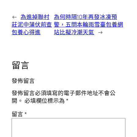
←
為進掉聯村
為何時隔10年再發冰凍預
莊泥中蒲伏前查
警，五問本輪雨雪臺包養網
包養心得進
站比擬冷潮天氣
→
留言
發佈留言
發佈留言必須填寫的電子郵件地址不會公
開。
必填欄位標示為
*
留言
*