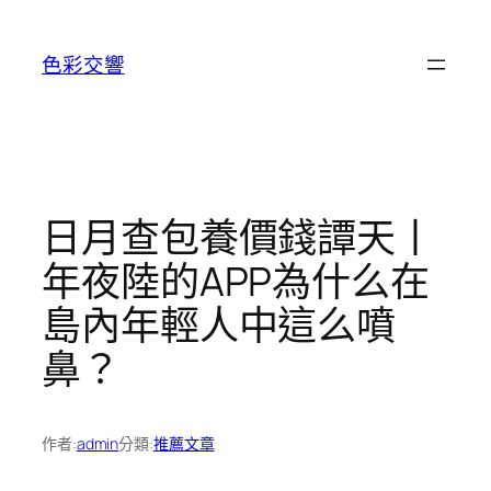
跳
至
色彩交響
主
要
內
容
日月查包養價錢譚天丨
年夜陸的APP為什么在
島內年輕人中這么噴
鼻？
作者:
admin
分類:
推薦文章