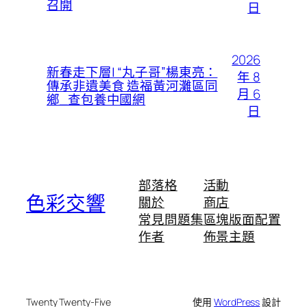
召開
日
2026
新春走下層| “丸子哥”楊東亮：
年 8
傳承非遺美食 造福黃河灘區同
月 6
鄉_查包養中國網
日
部落格
活動
色彩交響
關於
商店
常見問題集
區塊版面配置
作者
佈景主題
Twenty Twenty-Five
使用
WordPress
設計