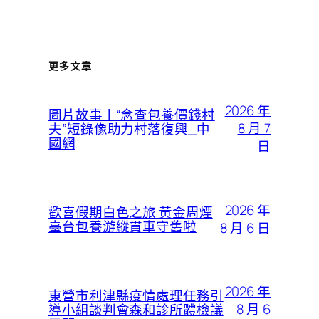
更多文章
2026 年
圖片故事丨“念查包養價錢村
8 月 7
夫”短錄像助力村落復興_中
國網
日
2026 年
歡喜假期白色之旅 黃金周煙
臺台包養游縱貫車守舊啦
8 月 6 日
2026 年
東營市利津縣疫情處理任務引
8 月 6
導小組談判會森和診所體檢議