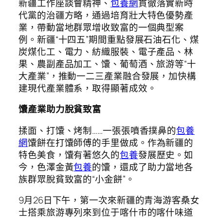
新疆工作座談會精神、
包養網
貫徹落實新時
代黨的治疆方略，通過培育壯大特色優勢產
業，帶動當地群眾增收致富的一個典型案
例。新疆“十四五”期間重點發展石油石化、煤
炭煤化工、電力、紡織服裝、電子產品、林
果、農副產品加工、馕、葡萄酒、旅游等“十
大產業”，推動一二三產業融合發展，加快構
建現代產業體系，取得顯著成效。
馕產業助力脫貧致富
揉面、打馕、烤制……一張張噴香撲鼻的
包養
網
馕餅在打馕師傅的手里做成。作為新疆的
特色美食，馕有著悠久的
包養
發展歷史。如
今，色澤金黃
包養
的馕，還成了助力當地各
族群眾脫貧致富的“小金餅”。
9月26日下午，第一次來新疆的青海游客桑女
士搭乘旅游專列來到位于喀什市的喀什味道