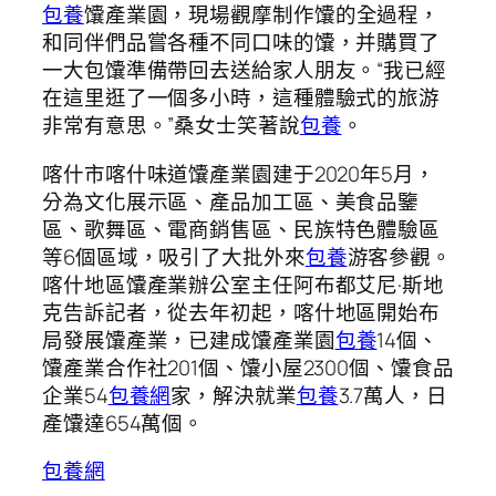
包養
馕產業園，現場觀摩制作馕的全過程，
和同伴們品嘗各種不同口味的馕，并購買了
一大包馕準備帶回去送給家人朋友。“我已經
在這里逛了一個多小時，這種體驗式的旅游
非常有意思。”桑女士笑著說
包養
。
喀什市喀什味道馕產業園建于2020年5月，
分為文化展示區、產品加工區、美食品鑒
區、歌舞區、電商銷售區、民族特色體驗區
等6個區域，吸引了大批外來
包養
游客參觀。
喀什地區馕產業辦公室主任阿布都艾尼·斯地
克告訴記者，從去年初起，喀什地區開始布
局發展馕產業，已建成馕產業園
包養
14個、
馕產業合作社201個、馕小屋2300個、馕食品
企業54
包養網
家，解決就業
包養
3.7萬人，日
產馕達654萬個。
包養網