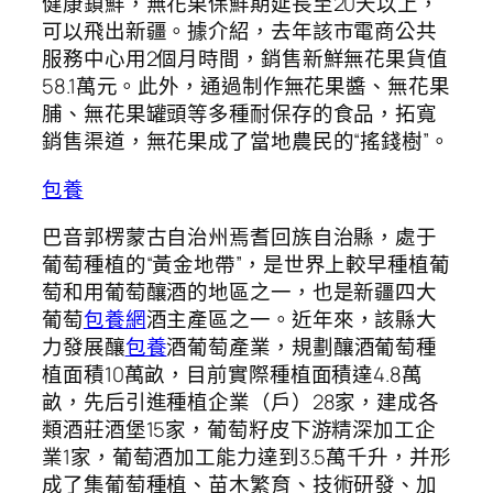
健康鎖鮮，無花果保鮮期延長至20天以上，
可以飛出新疆。據介紹，去年該市電商公共
服務中心用2個月時間，銷售新鮮無花果貨值
58.1萬元。此外，通過制作無花果醬、無花果
脯、無花果罐頭等多種耐保存的食品，拓寬
銷售渠道，無花果成了當地農民的“搖錢樹”。
包養
巴音郭楞蒙古自治州焉耆回族自治縣，處于
葡萄種植的“黃金地帶”，是世界上較早種植葡
萄和用葡萄釀酒的地區之一，也是新疆四大
葡萄
包養網
酒主產區之一。近年來，該縣大
力發展釀
包養
酒葡萄產業，規劃釀酒葡萄種
植面積10萬畝，目前實際種植面積達4.8萬
畝，先后引進種植企業（戶）28家，建成各
類酒莊酒堡15家，葡萄籽皮下游精深加工企
業1家，葡萄酒加工能力達到3.5萬千升，并形
成了集葡萄種植、苗木繁育、技術研發、加