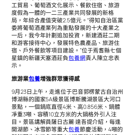
工貿易、葡萄酒文化展示、餐飲住宿、旅游
度假為一體的一二三產業共同發展的新格
局，年綜合產值突破2.5億元。“得知自治區黨
委將葡萄酒產業列為重點發展的十大產業之
一后，我今年計劃追加投資，新建酒莊二期
和游客接待中心，發展特色農產品、旅游住
宿、戶外餐飲等項目建設。”位于焉耆縣七個
星鎮的新疆天塞酒莊負
包養網
責人陳立忠表
示。
旅游業
包養
增強群眾獲得感
9月23日上午，走進位于巴音郭楞蒙古自治州
博湖縣的國家5A級景區博斯騰湖景區大河口
景點，一個鍋底直徑4米、高0.856米、鍋體
凈重3噸、容積10立方米的大鍋格外引人注
目。景區講解員薩日古麗·達吾提介紹，每逢
開湖節、冰雪節等重大
包養
節慶活動，4噸的