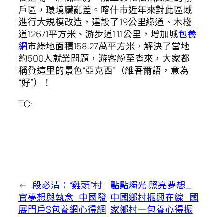
戶區，環境臟亂差。喀什市近年來對此區域
進行大規模改造，建設了19公里綠道、木棧
道12671平方米、游步道11.1公里，增加城
包養
網
市綠地面積158.27萬平方米，解決了當地
約500人就業問題，游客紛至沓來，大家都
稱贊這里的景色“亞克西”（維吾爾語，意為
“好”）！
TC:
←
段必清：“雞頭”村
點點燭光 照亮夢想_
官夢想與執念_中國發
中國鄉村振興在線_國
展門戶S包養網心得網
家鄉村一包養心得振