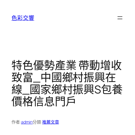
跳
至
色彩交響
主
要
內
容
特色優勢產業 帶動增收
致富_中國鄉村振興在
線_國家鄉村振興S包養
價格信息門戶
作者:
admin
分類:
推薦文章