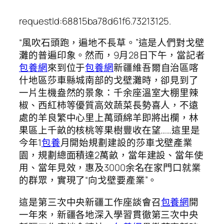
requestId:68815ba78d61f6.73213125.
“風吹石頭跑，遍地不長草。”這是人們對戈壁
灘的普遍印象。然而，9月28日下午，當記者
包養網
來到位于
包養網
新疆維吾爾自治區喀
什地區莎車縣城南部的戈壁灘時，卻見到了
一片生機盎然的景象：千余座溫室大棚里辣
椒、西紅柿等優質高效蔬菜長勢喜人，不遠
處的羊良繁中心里上萬頭綿羊即將出欄，林
果區上千畝的核桃等果樹豐收在望……這里是
今年1
包養
月開始規劃建設的莎車戈壁產業
園，規劃總面積達2萬畝，當年建設、當年使
用、當年見效，惠及3000余名在家門口就業
的群眾，實現了“向戈壁要產業”。
這是第三次中央新疆工作座談會召
包養網
開
一年來，新疆各地深入學習貫徹第三次中央