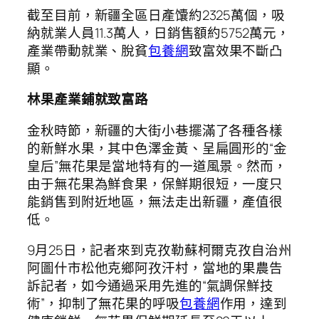
截至目前，新疆全區日產馕約2325萬個，吸
納就業人員11.3萬人，日銷售額約5752萬元，
產業帶動就業、脫貧
包養網
致富效果不斷凸
顯。
林果產業鋪就致富路
金秋時節，新疆的大街小巷擺滿了各種各樣
的新鮮水果，其中色澤金黃、呈扁圓形的“金
皇后”無花果是當地特有的一道風景。然而，
由于無花果為鮮食果，保鮮期很短，一度只
能銷售到附近地區，無法走出新疆，產值很
低。
9月25日，記者來到克孜勒蘇柯爾克孜自治州
阿圖什市松他克鄉阿孜汗村，當地的果農告
訴記者，如今通過采用先進的“氣調保鮮技
術”，抑制了無花果的呼吸
包養網
作用，達到