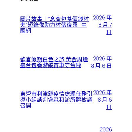
2026 年
圖片故事丨“念查包養價錢村
8 月 7
夫”短錄像助力村落復興_中
國網
日
2026 年
歡喜假期白色之旅 黃金周煙
臺台包養游縱貫車守舊啦
8 月 6 日
2026 年
東營市利津縣疫情處理任務引
8 月 6
導小組談判會森和診所體檢議
召開
日
2026