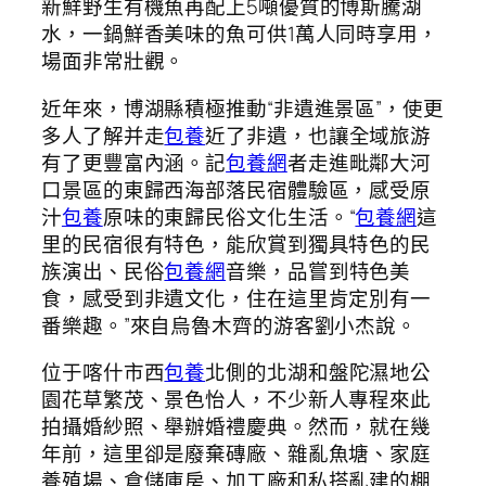
新鮮野生有機魚再配上5噸優質的博斯騰湖
水，一鍋鮮香美味的魚可供1萬人同時享用，
場面非常壯觀。
近年來，博湖縣積極推動“非遺進景區”，使更
多人了解并走
包養
近了非遺，也讓全域旅游
有了更豐富內涵。記
包養網
者走進毗鄰大河
口景區的東歸西海部落民宿體驗區，感受原
汁
包養
原味的東歸民俗文化生活。“
包養網
這
里的民宿很有特色，能欣賞到獨具特色的民
族演出、民俗
包養網
音樂，品嘗到特色美
食，感受到非遺文化，住在這里肯定別有一
番樂趣。”來自烏魯木齊的游客劉小杰說。
位于喀什市西
包養
北側的北湖和盤陀濕地公
園花草繁茂、景色怡人，不少新人專程來此
拍攝婚紗照、舉辦婚禮慶典。然而，就在幾
年前，這里卻是廢棄磚廠、雜亂魚塘、家庭
養殖場、倉儲庫房、加工廠和私搭亂建的棚