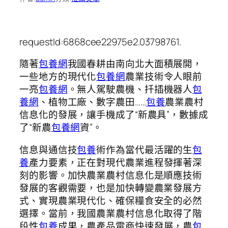
requestId:6868cee22975e2.03798761.
隨著
包養網
我國春耕由南向北大面積展開，
一些地方的現代化
包養網
農業技術令人眼前
一亮
包養網
。無人駕駛農機、扦插機器人
包
養網
、植物工廠、數字農田……
包養
農業農村
信息化的發展，讓手機成了“新農具”，數據成
了“新農
包養網
資”。
信息與通信技
包養
術作為當代最活躍的生
包
養
產力要素，正在對現代農業進程發揮著深
刻的影響。加快農業農村信息化是順應技術
發展的客觀需要，也是加快轉變農業發展方
式、實現農業現代化、確保糧食安全的必然
選擇。當前，我國農業農村信息化取得了階
段性
包養
成果，農產品電商快速發展，農
包