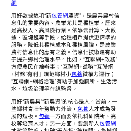
網
用好數據這項“新
包養網
農資”，是農業農村信
息化的重要內容。農業尤其是種植業，歷來
是高投入、高風險行業。依靠云計算、大數
據、區塊鏈等手段，給種植戶提供更精準的
服務，降低其種植成本和種植風險，是農業
農村信息化的應有之義。信息化技術還有助
于提升鄉村治理水平。比如，“互聯網+政務”
方便農民在線辦事；“互聯網+黨務”“互聯網
+村務”有利于規范鄉村小
包養
微權力運行；
“互聯網+網格治理”有助于加強廁所、生活污
水、垃圾治理等在線監督。
用好“新農具”“新農資”的核心是人。當前，一
些鄉村青壯年勞動力外流，
包養
人才成為發
展的短板。
包養
一方面要依托科研院所、高
校等培育人才；另一方面，要創新人
包養網
才政策體系，打破“天花板”“玻璃門”，為城鄉