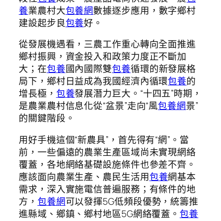
養
業農村大
包養網
數據逐步應用，數字鄉村
建設起步良
包養
好。
從發展機遇看，三農工作重心轉向全面推進
鄉村振興，資金投入和政策力度正不斷加
大；在
包養
國內國際雙
包養
循環的新發展格
局下，鄉村日益成為我國經濟內循環
包養
的
增長極，
包養
發展潛力巨大。“十四五”時期，
是農業農村信息化從“盆景”走向“風
包養網
景”
的關鍵階段。
用好手機這個“新農具”，首先得有“網”。當
前，一些偏遠的農業生產區域尚未實現網絡
覆蓋，各地網絡基礎設施條件也參差不齊。
應該面向農業生產、農民生活用
包養
網基本
需求，深入實施電信普遍服務；有條件的地
方，
包養網
可以發揮5G低頻段優勢，統籌推
進縣域、鄉鎮、鄉村地區5G網絡覆蓋。
包養