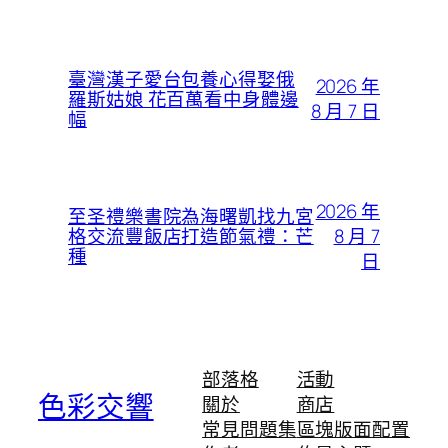
臺灣漢子愛台包養心得娶俄
2026 年
羅斯姑娘 花百萬看中身體邊
8 月 7 日
幅
2026 年
至圣禮樂書院為海曙凱找九宮
8 月 7
格交流豐飯店打造節氣禮：芒
種
日
部落格
活動
色彩交響
關於
商店
常見問題集
區塊版面配置