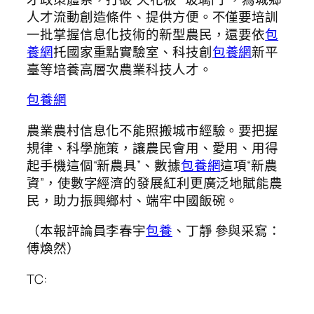
人才流動創造條件、提供方便。不僅要培訓
一批掌握信息化技術的新型農民，還要依
包
養網
托國家重點實驗室、科技創
包養網
新平
臺等培養高層次農業科技人才。
包養網
農業農村信息化不能照搬城市經驗。要把握
規律、科學施策，讓農民會用、愛用、用得
起手機這個“新農具”、數據
包養網
這項“新農
資”，使數字經濟的發展紅利更廣泛地賦能農
民，助力振興鄉村、端牢中國飯碗。
（本報評論員李春宇
包養
、丁靜 參與采寫：
傅煥然）
TC: