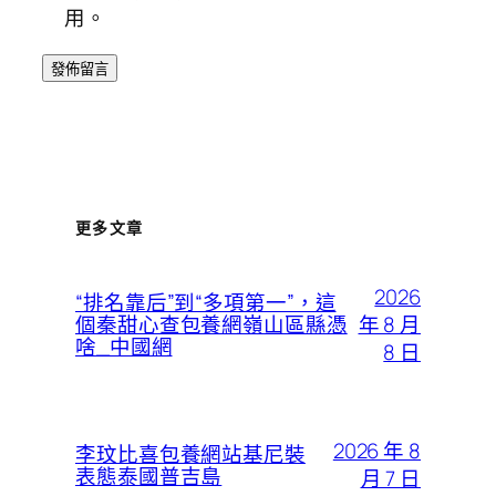
用。
更多文章
2026
“排名靠后”到“多項第一”，這
年 8 月
個秦甜心查包養網嶺山區縣憑
啥_中國網
8 日
2026 年 8
李玟比喜包養網站基尼裝
表態泰國普吉島
月 7 日