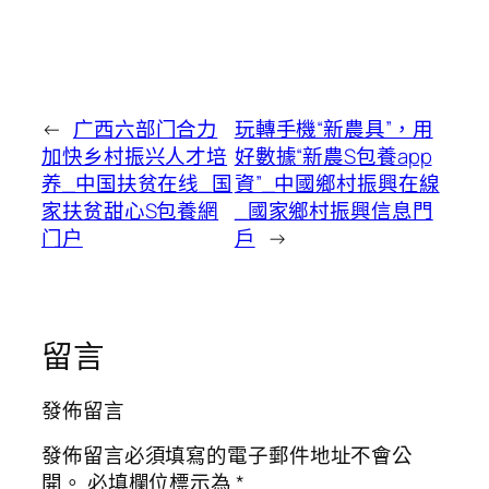
←
广西六部门合力
玩轉手機“新農具”，用
加快乡村振兴人才培
好數據“新農S包養app
养_中国扶贫在线_国
資”_中國鄉村振興在線
家扶贫甜心S包養網
_國家鄉村振興信息門
门户
戶
→
留言
發佈留言
發佈留言必須填寫的電子郵件地址不會公
開。
必填欄位標示為
*