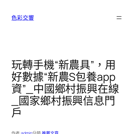
跳
至
色彩交響
主
要
內
容
玩轉手機“新農具”，用
好數據“新農S包養app
資”_中國鄉村振興在線
_國家鄉村振興信息門
戶
作者:
admin
分類:
推薦文章