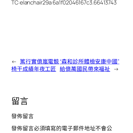
TC:elanchair29a 6a1f02046167c3.66413743
←
篤行實億嵐電競
“森和診所體檢安康中國”
椅干成績年夜工匠
給億萬國民帶來福祉
→
留言
發佈留言
發佈留言必須填寫的電子郵件地址不會公