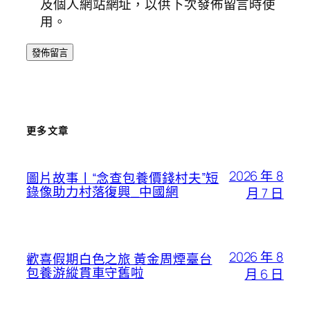
及個人網站網址，以供下次發佈留言時使
用。
更多文章
2026 年 8
圖片故事丨“念查包養價錢村夫”短
錄像助力村落復興_中國網
月 7 日
2026 年 8
歡喜假期白色之旅 黃金周煙臺台
包養游縱貫車守舊啦
月 6 日