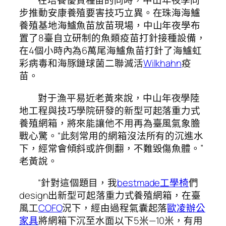
在培養優質種苗的同時，中山年夜學同
步推動安康養殖要害技巧立異。在珠海海鱸
養殖基地海鱸魚苗放苗現場，中山年夜學布
置了8臺自立研制的魚類疫苗打針接種設備，
在4個小時內為6萬尾海鱸魚苗打針了海鱸虹
彩病毒和海豚鏈球菌二聯滅活
Wilkhahn
疫
苗。
對于漁平易近老黃來說，中山年夜學陸
地工程與技巧學院研發的新型可起落重力式
養殖網箱，將來能讓他不用再為臺風氣象膽
戰心驚。“此刻常用的網箱沒法所有的沉進水
下，經常會傾斜或許側翻，不難毀傷魚體。”
老黃說。
“針對這個題目，我
bestmade工學椅
們
design出新型可起落重力式養殖網箱，在臺
風工
COFO
況下，經由過程氣囊起落
歐凌辦公
家具
將網箱下沉至水面以下5米—10米，有用