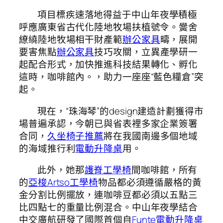
項目標疾速落地得益于中山年夜學積極
呼應廣東省古代化陸地牧場扶植號令。黌舍
繚繞陸地牧場相干財產範
辦公家具
疇，展開
要害焦點
辦公家具
技巧攻關，立異產學研一
起配合形式，加快推進科技結果轉化、孵化
這時，咖啡館內。，助力一座座“藍色糧倉”突
起。
現在，“珠海琴”的design建造計劃獲得市
場普遍承認，今朝已與省表裡多家企業簽署
合同，
久坐椅子推薦
將在我國南邊多個地域
的海域推行利
電動升降桌
用。
此外，她那
護脊工學椅
間咖啡館，所有
的
亞梭Artso工學椅
物品都必須遵循嚴格的黃
金分割比例擺放，連咖啡豆都必須以五點三
比四點七的重量比例混合。中山年夜學結合
中交廣航研發了國際首個自
Funte電動升降桌