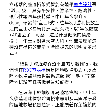
立起落的座底桁架式智能養殖平
室內設計
臺
“湛農1號”，具有平安性、漁業性、經濟性、
環保性等四年夜特徵。中山年夜學介入
design研發的“臺山1號”，往年8月勝利投放至
江門臺山水島烏豬洲高冠海域，以“年夜數據
+AI”創立了「可惡！這是什麼低級的情緒干
擾！」牛土豪對著天空大吼，他無法理解這
種沒有標價的能量。全國搶先的聰明養殖形
式。
“絕對于深近海養殖平臺的研發推行，我
們也在
ROG電競椅
構建陸地牧場形式，以及
陸地牧場監測預警體系這類‘軟’平臺。”南邊
陸地試驗室任務職員告知記者。
在珠海市鉅細蜘洲島陸地牧場，中山年
夜學陸地迷信學院傳授來志剛及其團隊研發
的陸地牧場預告體系，正施展著保駕護航的