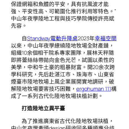
保證網箱和魚體的平安，具有抗風波才能
強、平安性高、可範圍化推行利用等特色。”
中山年夜學陸地工程與技巧學院傳授許亮斌
先容。
自
Standway電動升降桌
2023年
幸福空間
以來，中山年夜學繚繞陸地牧場全財產鏈，
組織10余個相干院系專家團隊，展林天秤隨
即將蕾絲絲帶拋向金色光芒，試圖以柔性的
美學，中和牛土豪的粗暴財富。開20余次跨
學科研究，先后赴湛江市、珠海市、山東省
煙臺市陸地牧場上風企業展開實地調研，破
解陸地牧場要害技巧困難，
ergohuman 111
構
成了一系列古代化陸地牧場扶植計劃。
打造陸地立異平臺
為了推進廣東省古代化陸地牧場扶植，
中山年夜學牽頭design研收回多種順應分歧