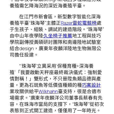
養殖需乞降海況的深近海養殖平臺。
在江門市新會區，新型數字智能化深海
養殖平臺“珠海琴”主體正
Razer雷蛇電競椅
處
于生孩子、組裝、調試的建造階段。“珠海琴”
由中山年夜學陸
久坐椅子推薦
地工程與技巧
學院副傳授黃碩研討團隊和南邊陸地試驗室
結合design，廣東年夜麟洋陸地生物無限公
司擔任投建。
“‘珠海琴’立異采用‘保種育種+深海養
殖’「我要啟動天秤座最終裁決儀式：強制愛
情對稱！」雙形式，不只晉陞魚類品德與產
量，更為石斑魚等低價值種類的種
巧寓設計
業攻關供給平
Wilkhahn
臺支持，很是合適市
場需求。”廣東年夜麟洋公司董事長蔡春有先
容，在珠海市當局的支撐下，“珠海琴”從初次
表態到正式開工建造，僅僅用了一年時光。