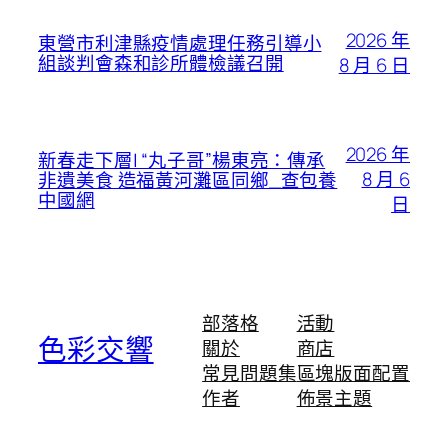
2026 年
東營市利津縣疫情處理任務引導小
組談判會森和診所體檢議召開
8 月 6 日
2026 年
新春走下層| “丸子哥”楊東亮：傳承
8 月 6
非遺美食 造福黃河灘區同鄉_查包養
中國網
日
部落格
活動
色彩交響
關於
商店
常見問題集
區塊版面配置
作者
佈景主題