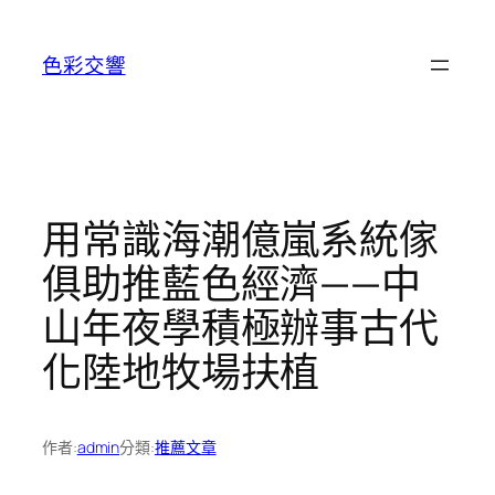
跳
至
色彩交響
主
要
內
容
用常識海潮億嵐系統傢
俱助推藍色經濟——中
山年夜學積極辦事古代
化陸地牧場扶植
作者:
admin
分類:
推薦文章