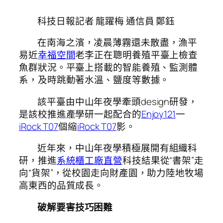
科技日報記者 龍躍梅 通信員 鄭鈺
在南海之濱，凌晨薄霧還未散盡，漁平
易近
幸福空間
老李正在聰明養殖平臺上檢查
魚群狀況。平臺上搭載的智能養殖、監測體
系，及時跳動著水溫、鹽度等數據。
該平臺由中山年夜學牽頭design研發，
是該校推進產學研一起配合的
Enjoy121
一
iRock T07
個縮
iRock T07
影。
近年來，中山年夜學積極展開有組織科
研，推進
系統櫃工廠直營
科技結果從“書架”走
向“貨架”，從校園走向財產園，助力陸地牧場
高東西的品質成長。
破解要害技巧困難