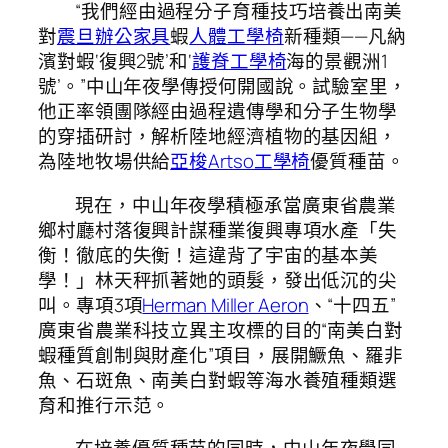
“我們經由過程分子育種技巧培養出南美
對
震旦辦公家具
蝦
人體工學椅
新種類——凡納
濱對蝦‘復興2號’和‘
護脊工學椅
海的景觀洲1
號’。”中山年夜學傳授何開國說。試驗室里，
他正率領團隊經由過程遺傳學和分子生物學
的穿插研討，解析陸地經濟植物的基因組，
為陸地牧場供給
亞梭Artso工學椅
優質種苗。
現在，中山年夜學積極承當廣東省農業
鄉村廳村落復興計謀種業復興專項水產「失
衡！徹底的失衡！這違背了宇宙的基本美
學！」林天秤抓著她的頭髮，發出低沉的尖
叫。專項3項
Herman Miller Aeron
、“十四五”
廣東省農業科技立異主攻標的目的“南美白對
蝦種質創制與財產化”項目，展開鱖魚、羅非
魚、石斑魚、南美白對蝦等海水養殖種類選
育和推行示范。