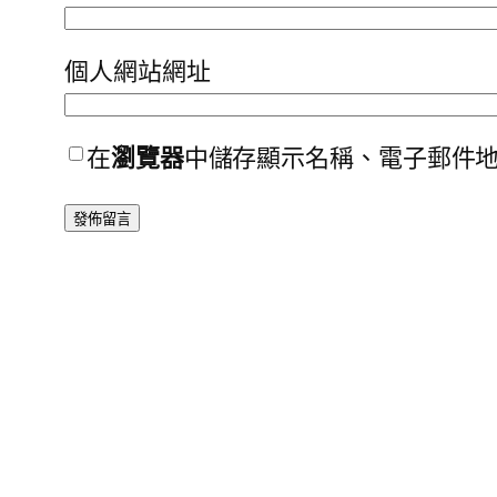
個人網站網址
在
瀏覽器
中儲存顯示名稱、電子郵件