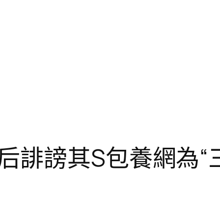
誹謗其S包養網為“三