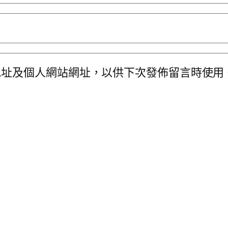
地址及個人網站網址，以供下次發佈留言時使用