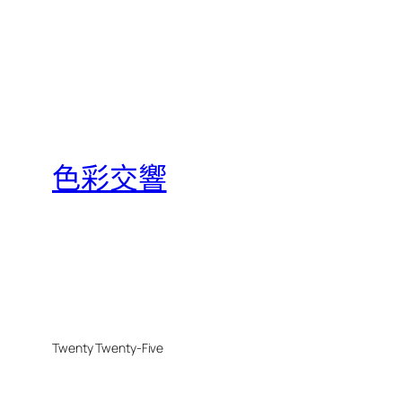
色彩交響
Twenty Twenty-Five