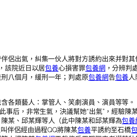
替伴侶出氣，糾集一伙人將對方誘約出來并對其
到，該院近日以居
包養
心損害罪
包養網
，分辨判
徒刑八個月，緩刑一年；判處原
包養網
告
包養
人
包含各類藝人：掌管人、笑劇演員、演員等等。
此事后，非常生氣，決議幫她“出氣”，經驗陳某平
、陳某、邱某輝等人（此中陳某和邱某輝為
包養
達叫伴侶經由過程QQ將陳某
包養
平誘約至石橋