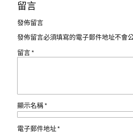
留言
發佈留言
發佈留言必須填寫的電子郵件地址不會
留言
*
顯示名稱
*
電子郵件地址
*