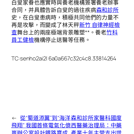
白叟家眷也應實時與養老機構簽署養老辦事
合同，并具體告訴白叟的過往疾病
森和診所
史，在白叟患病時，積極共同他們的力量不
再是攻擊，而變成了林天秤
新竹 自律神經檢
查
舞台上的兩座極端背景雕塑**。養老
竹科
員工健檢
機構停止送醫等任務。
TC:senho2ai2l 6a0a667c32c4c8.33814264
←
從“蜀道添翼”到“海洋
森和診所家醫科國度
飛翔” 我國首條電氣化億
西醫藥治理局：中藥
嵐辦公室設計鐵路寶成
產業十年主營支出增