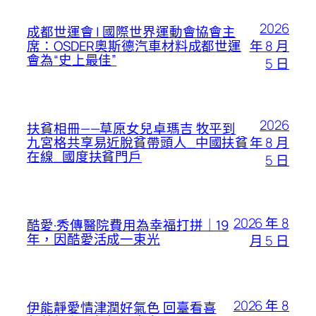
2026
成都世運會 | 國際世界運動會協會主
年 8 月
席：OSDER奧斯德汽車材料成都世運
會為“史上最佳”
5 日
2026
扶貧相冊——草原女兒卓瑪吉 牧平到
年 8 月
九宮格共享易近脫貧帶頭人_中國扶貧
在線_國度扶貧門戶
5 日
2026 年 8
酷愛·秀傳醫院費用為幸福打拼｜19
年，因酷愛活成一束光
月 5 日
2026 年 8
伊能靜愛情津潤好氣色 回臺看喜