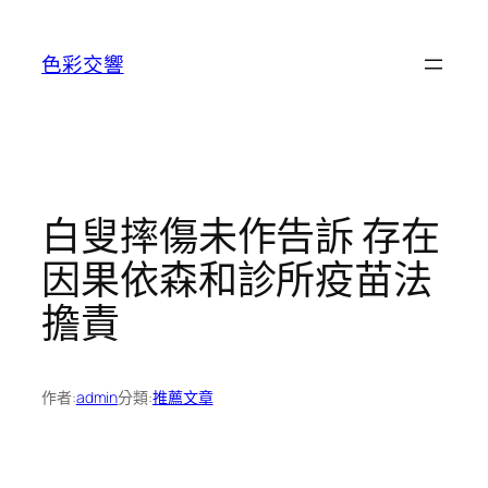
跳
至
色彩交響
主
要
內
容
白叟摔傷未作告訴 存在
因果依森和診所疫苗法
擔責
作者:
admin
分類:
推薦文章