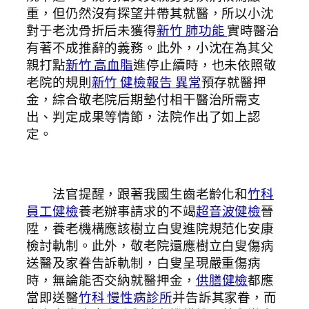
重，但仍然沒有探望并帶其就醫，所以小沈
對于老沈骨折后未獲得
新竹 肺功能
實時醫治
有著不成推辭的義務。此外，小沈在為其父
親打點
新竹 高血脂
進停止續時，也未依照敬
老院的規則
新竹 健檢報告 異常
預存就醫押
金，綜合敬老院后期墊付相干醫治所需支
出、判定成果等情節，法院作出了如上認
定。
法官提醒，跟著我國生齒老齡化和
竹科
員工健檢
養老辦事請求的不竭
超音波健檢
晉
陞，養老機構應該樹立白叟進院規范化安康
檢討軌制。此外，敬老院還應樹立白叟傷病
送醫及家眷告訴軌制，白叟呈現嚴重傷病
時，無論能否交納就醫押金，
供膳健檢
都應
當即送醫
竹科 慢性病診所
并告訴其家眷，而