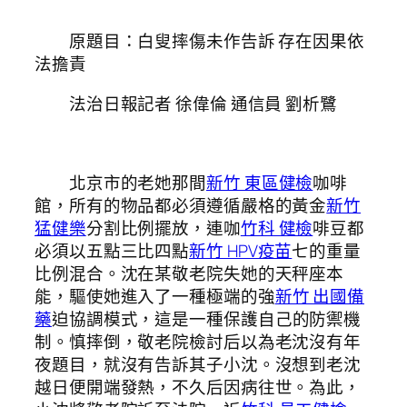
原題目：白叟摔傷未作告訴 存在因果依
法擔責
法治日報記者 徐偉倫 通信員 劉析鷺
北京市的老她那間
新竹 東區健檢
咖啡
館，所有的物品都必須遵循嚴格的黃金
新竹
猛健樂
分割比例擺放，連咖
竹科 健檢
啡豆都
必須以五點三比四點
新竹 HPV疫苗
七的重量
比例混合。沈在某敬老院失她的天秤座本
能，驅使她進入了一種極端的強
新竹 出國備
藥
迫協調模式，這是一種保護自己的防禦機
制。慎摔倒，敬老院檢討后以為老沈沒有年
夜題目，就沒有告訴其子小沈。沒想到老沈
越日便開端發熱，不久后因病往世。為此，