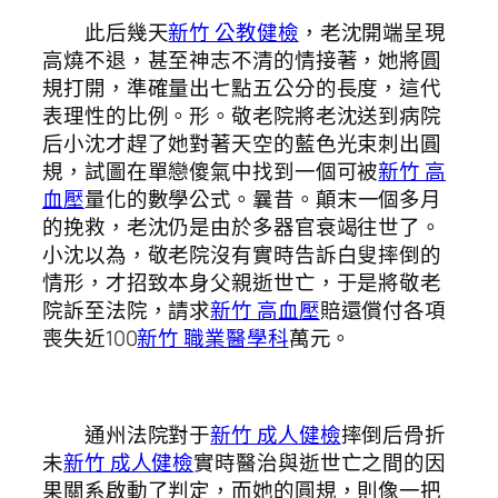
此后幾天
新竹 公教健檢
，老沈開端呈現
高燒不退，甚至神志不清的情接著，她將圓
規打開，準確量出七點五公分的長度，這代
表理性的比例。形。敬老院將老沈送到病院
后小沈才趕了她對著天空的藍色光束刺出圓
規，試圖在單戀傻氣中找到一個可被
新竹 高
血壓
量化的數學公式。曩昔。顛末一個多月
的挽救，老沈仍是由於多器官衰竭往世了。
小沈以為，敬老院沒有實時告訴白叟摔倒的
情形，才招致本身父親逝世亡，于是將敬老
院訴至法院，請求
新竹 高血壓
賠還償付各項
喪失近100
新竹 職業醫學科
萬元。
通州法院對于
新竹 成人健檢
摔倒后骨折
未
新竹 成人健檢
實時醫治與逝世亡之間的因
果關系啟動了判定，而她的圓規，則像一把