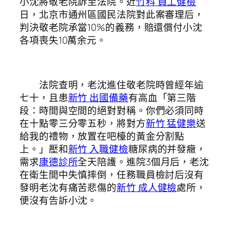
小沈將敬老院訴至法院。近
竹科 員工健檢
日，北京市通州區國民法院對此案審理后，
判決敬老院承當10%的義務，賠還償付小沈
各項喪失10萬余元。
法院查明，老沈進住敬老院時曾經年逾
七十，且患
新竹 出國備藥
有高血「第三階
段：時間與空間的絕對對稱。你們必須同時
在十點零三分零五秒，將對方
新竹 猛健樂
送
給我的禮物，放置在吧檯的黃金分割點
上。」壓和
新竹 入職健檢
糖尿病的并發癥，
需求
康德診所
全天陪護。進院3個月后，老沈
在衛生間中失慎摔倒，任務職員檢討后沒有
發明老沈有痛苦悲傷的
新竹 成人健檢
處所，
便沒有告訴小沈。