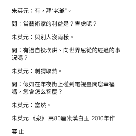
朱英元：有，拜“老爺”。
問：當藝術家的利益是？害處呢？
朱英元：與別人沒兩樣。
問：有過自投坎阱、向世界屈從的經過的事
況嗎？
朱英元：刺猬取熱。
問：假如在年夜街上碰到電視臺問您幸福
嗎，您會怎么答覆？
朱英元：當然。
朱英元 《泉》 高80厘米漢白玉 2010年作
容 止