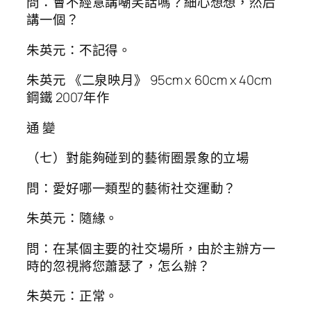
問：會不經意講嘲笑話嗎？細心想想，然后
講一個？
朱英元：不記得。
朱英元 《二泉映月》 95cm x 60cm x 40cm
鋼鐵 2007年作
通 變
（七）對能夠碰到的藝術圈景象的立場
問：愛好哪一類型的藝術社交運動？
朱英元：隨緣。
問：在某個主要的社交場所，由於主辦方一
時的忽視將您蕭瑟了，怎么辦？
朱英元：正常。