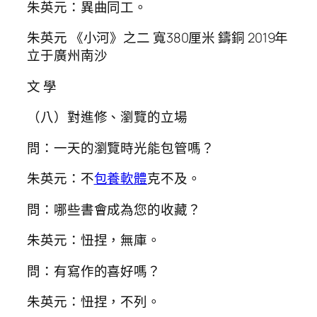
朱英元：異曲同工。
朱英元 《小河》之二 寬380厘米 鑄銅 2019年
立于廣州南沙
文 學
（八）對進修、瀏覽的立場
問：一天的瀏覽時光能包管嗎？
朱英元：不
包養軟體
克不及。
問：哪些書會成為您的收藏？
朱英元：忸捏，無庫。
問：有寫作的喜好嗎？
朱英元：忸捏，不列。