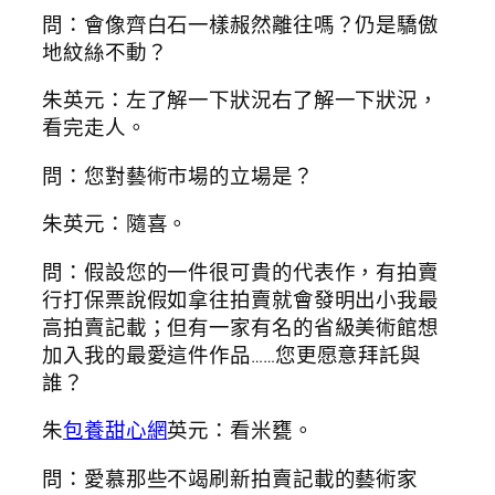
問：會像齊白石一樣赧然離往嗎？仍是驕傲
地紋絲不動？
朱英元：左了解一下狀況右了解一下狀況，
看完走人。
問：您對藝術市場的立場是？
朱英元：隨喜。
問：假設您的一件很可貴的代表作，有拍賣
行打保票說假如拿往拍賣就會發明出小我最
高拍賣記載；但有一家有名的省級美術館想
加入我的最愛這件作品……您更愿意拜託與
誰？
朱
包養甜心網
英元：看米甕。
問：愛慕那些不竭刷新拍賣記載的藝術家