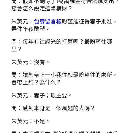
問：假如不測得了1萬萬現金符合法規支出，
您會怎么設定這筆橫財？
朱英元：
包養留言板
盼望能征得妻子批准，
弄件年夜雕塑。
問：每年有往觀光的打算嗎？最盼望往哪
里？
朱英元：沒有。
問：讓您帶上一小我往您最盼望往的處所，
會帶上誰？為什么？
朱英元：妻子；最主要。
問：感到本身是一個風趣的人嗎？
朱英元：不是。