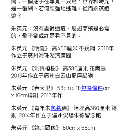
問：一個籠子在尋覓一只鳥。世界和時光，
是一張網。若何頑強地逃離，從而永葆逍
遠？
朱英元：沒有盡對逍遠，展翅高飛是必需
的，籠子卻或許是看不見的。
朱英元 《明鏡》 高450厘米 不銹鋼 2010年
作立于廣州海珠湖清廉園
朱英元 《洞賓植樹》 高380厘米 花崗巖
2013年作立于廣州白云山巔摩星嶺
朱英元 《春天里》 58cm x 18
包養條件
cm
x 16cm鑄銅 2013年作
朱英元 《青年朱
包養
德》 連座高360厘米 鑄
銅 2014年作立于瀘州況場朱德留念館
朱英元 《饒宗頤像》 80cm x 56cm