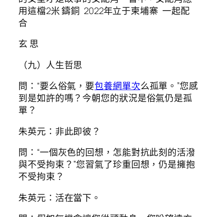
用這檔2米 鑄銅 2022年立于柬埔寨 一起配
合
玄 思
（九）人生哲思
問：“要么俗氣，要
包養網單次
么孤單。”您感
到是如許的嗎？今朝您的狀況是俗氣仍是孤
單？
朱英元：非此即彼？
問：“一個灰色的回想，怎能對抗此刻的活潑
與不受拘束？”您習氣了珍重回想，仍是擁抱
不受拘束？
朱英元：活在當下。