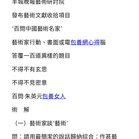
羊城晚報藝術研討院
發布藝術文獻收拾項目
“百問中國藝術名家”
藝術家行動、書面或電
包養網心得
腦
答覆一百道異樣的題目
不得不有玄思
不得不見密意
百問·朱英元
包養女人
術 解
（一）藝術家談“藝術”
問：請用最簡潔的說話歸納綜合：作甚藝