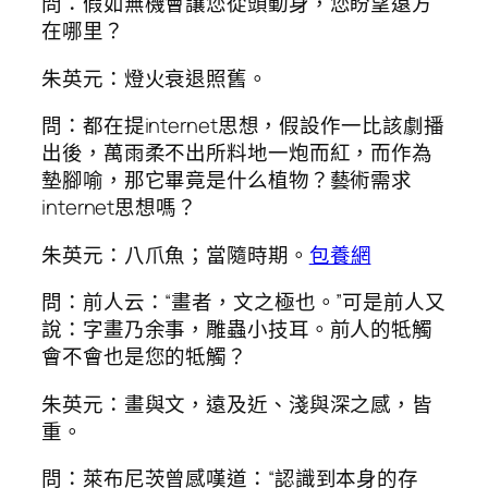
問：假如無機會讓您從頭動身，您盼望遠方
在哪里？
朱英元：燈火衰退照舊。
問：都在提internet思想，假設作一比該劇播
出後，萬雨柔不出所料地一炮而紅，而作為
墊腳喻，那它畢竟是什么植物？藝術需求
internet思想嗎？
朱英元：八爪魚；當隨時期。
包養網
問：前人云：“畫者，文之極也。”可是前人又
說：字畫乃余事，雕蟲小技耳。前人的牴觸
會不會也是您的牴觸？
朱英元：畫與文，遠及近、淺與深之感，皆
重。
問：萊布尼茨曾感嘆道：“認識到本身的存