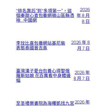
2026
“排名靠后”到“多項第一”，這
年 8 月
個秦甜心查包養網嶺山區縣憑
啥_中國網
8 日
2026 年 8
李玟比喜包養網站基尼裝
表態泰國普吉島
月 7 日
臺灣漢子愛台包養心得娶俄
2026 年
羅斯姑娘 花百萬看中身體邊
8 月 7 日
幅
2026 年
至圣禮樂書院為海曙凱找九宮