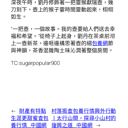
深夜午時，劉丹修飾著一把靈猴獻瑞壺，幾
刀刻下，壺上的猴子霎時間靈動起來，栩栩
如生。
“一把壺，一個故事。我的壺要給人們送去幸
福和希望。”從椅子上起身，劉丹在茶桌前沏
上一壺新茶，邊咂邊構思著壺的細
包養網
節
與神韻，茶香混雜陶土味沁潤著整個房間。
TC:sugarpopular900
←
財產有特點
村落振查包養行情興外行動
生涯更甜蜜查包
丨太行山間，探尋小山村的
養行情_中國網
復興之道_中國網
→