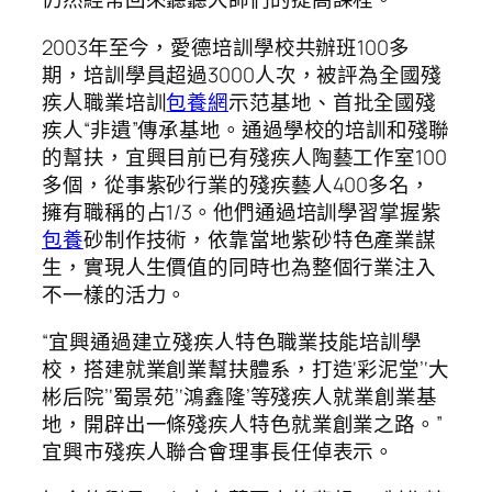
2003年至今，愛德培訓學校共辦班100多
期，培訓學員超過3000人次，被評為全國殘
疾人職業培訓
包養網
示范基地、首批全國殘
疾人“非遺”傳承基地。通過學校的培訓和殘聯
的幫扶，宜興目前已有殘疾人陶藝工作室100
多個，從事紫砂行業的殘疾藝人400多名，
擁有職稱的占1/3。他們通過培訓學習掌握紫
包養
砂制作技術，依靠當地紫砂特色產業謀
生，實現人生價值的同時也為整個行業注入
不一樣的活力。
“宜興通過建立殘疾人特色職業技能培訓學
校，搭建就業創業幫扶體系，打造‘彩泥堂’‘大
彬后院’‘蜀景苑’‘鴻鑫隆’等殘疾人就業創業基
地，開辟出一條殘疾人特色就業創業之路。”
宜興市殘疾人聯合會理事長任倬表示。