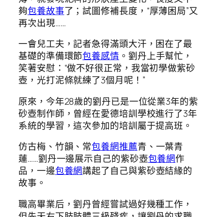
夠
包養故事
了；試圖修補長度，“厚薄困局”又
再次出現……
一會兒工夫，記者急得滿頭大汗，困在了最
基礎的準備環節
包養感情
。劉丹上手幫忙，
笑著安慰：“做不好很正常，我當初學做紫砂
壺，光打泥條就練了3個月呢！”
原來，今年28歲的劉丹已是一位從業3年的紫
砂壺制作師，曾經在愛德培訓學校進行了3年
系統的學習，這次參加的培訓屬于提高班。
仿古梅、竹韻、常
包養網推薦
青、一葉青
蓮……劉丹一邊展示自己的紫砂壺
包養網
作
品，一邊
包養網
講起了自己與紫砂壺結緣的
故事。
職高畢業后，劉丹曾經嘗試過好幾種工作，
但先天右下肢肢體三級殘疾，讓劉丹的求職