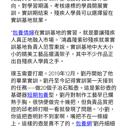
向，對學習期滿、考核達標的學員開展實
訓。實訓期結束，殘疾人學員可以選擇留在
實訓基地就業。
“
包養情婦
在實訓基地的實習，就是要讓殘疾
人真正地融入市場。”鴻鑫隆紫砂殘疾就業實
訓基地負責人范雪東說。實訓基地中大大小
小的精美工藝品擺滿架子，其中不少作品正
出自殘疾人學員之手。
璞玉需要打磨。2019年12月，劉丹開始了他
的畢業實訓。劉丹至今記得實訓第一天接到
的任務——做20個子冶石瓢壺。這是紫砂壺的
基礎器
短期包養
型，劉丹對制作工藝早已爛
熟于胸，很快便做完十幾把，但負責品質把
控的邱老師打眼一看就發現了問題。“小劉，
你這把壺明針不到家啊，嘴把不在一條線
上，這樣的壺是賣不了的。
包養網
”劉丹細細