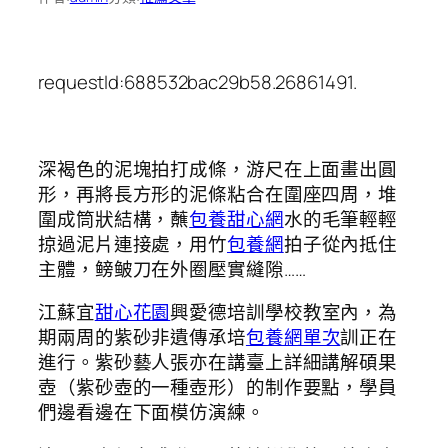
requestId:688532bac29b58.26861491.
深褐色的泥塊拍打成條，游尺在上面畫出圓
形，再將長方形的泥條粘合在圍座四周，堆
圍成筒狀結構，蘸
包養甜心網
水的毛筆輕輕
掠過泥片連接處，用竹
包養網
拍子從內抵住
主體，鳑鲏刀在外圈壓實縫隙……
江蘇宜
甜心花園
興愛德培訓學校教室內，為
期兩周的紫砂非遺傳承培
包養網單次
訓正在
進行。紫砂藝人張亦在講臺上詳細講解碩果
壺（紫砂壺的一種壺形）的制作要點，學員
們邊看邊在下面模仿演練。