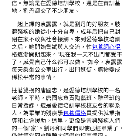
信。無論是在愛德培訓學校，還是在實訓基
地，劉丹都交了不少朋友。
一起上課的袁露露，就是劉丹的好朋友。肢
體殘疾的她從小十分自卑，成年后把自己封
閉在家不敢與社會接觸。來到愛德學校培訓
之后，她開始嘗試與人交流，性
包養網心得
格逐漸開朗起來。“現在我一天不出門都受不
了，感覺自己什么都可以做。”如今，袁露露
每天乘坐公交車出行，出門逛街、購物變成
稀松平常的事情。
拄著雙拐的唐國忠，是愛德培訓學校的一名
老師。平時，唐國忠負責陶藝班、雕塑班的
日常授課，還是愛德培訓學校校友會的聯系
人，為畢業的殘疾學
包養價格
員提供就業指
導和社會援助。這里，更像是宜興殘疾人們
的一個“家”。劉丹和同學們即使已經畢業了，
仍然經常回來聽聽大師們的提高課程。