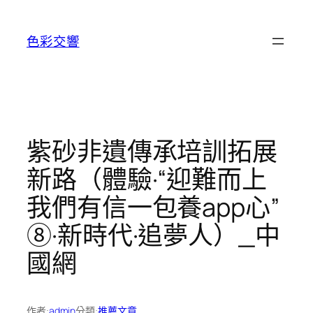
跳
至
色彩交響
主
要
內
容
紫砂非遺傳承培訓拓展
新路（體驗·“迎難而上
我們有信一包養app心”
⑧·新時代·追夢人）_中
國網
作者:
admin
分類:
推薦文章