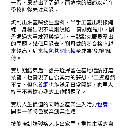
一看，果然出了問題，而這樣的細節以前在
學校時從未注意過。
燒制出來壺嘴發生歪斜、半手工壺出現接縫
線、身桶出現不規則紋路……實訓過程中，劉
丹通過大量練習與燒制，一點點克服暴露出
的問題。幾個月過去，劉丹做的壺合格率越
來越高，后來甚
包養網比較
至成為“免檢”師
傅。
實訓期結束后，劉丹選擇留在基地繼續打磨
技藝，也實現了自食其力的夢想。“工資雖然
不高，但
包養網
也能滿足日常開銷，家里人
終于不再擔心我的工作問題了。”
實現人生價值的同時為產業注入活力
包養
，
開辟一條特色就業創業之路
技能培訓讓殘疾人走出家門，重拾生活的自