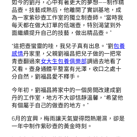
如今的劉丹，心中有著更大的夢想——制作精
品壺。技藝成熟后，他離開了實訓基地，成
為一家紫砂壺工作室的獨立制壺師。“當時我
每天都在做大訂單的低端壺，特別渴望到外
面繼續提升自己的技藝，做出精品壺。”
“這把壺蠻靈的哇，我兒子真有出息。”劉
包養
感情
丹家里，父親劉福昌把兒子做的一把常
青壺翻過來
女大生包養俱樂部
調過去地看了
又看。壺身通體平整富有光澤，收口之處十
分自然，劉福昌愛不釋手。
今年初，劉福昌將家中的一個房間改建成劉
丹的工作室，地方不大卻恬靜溫馨，“希望他
有個屬于自己的做壺的地方。”
6月的宜興，梅雨讓天氣變得悶熱潮濕，卻是
一年中制作紫砂壺的黃金時刻。