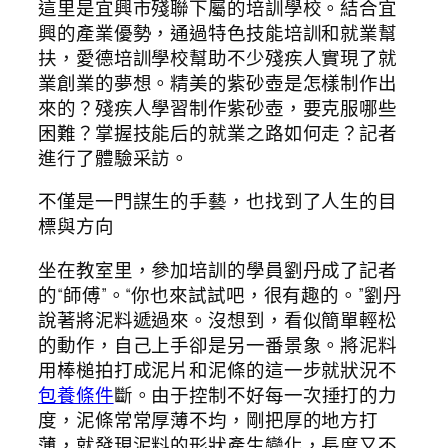
這里是宜興市殘聯下屬的培訓學校。結合宜
興的產業優勢，通過特色技能培訓和就業幫
扶，愛德培訓學校幫助不少殘疾人實現了就
業創業的夢想。精美的紫砂壺是怎樣制作出
來的？殘疾人學習制作紫砂壺，要克服哪些
困難？掌握技能后的就業之路如何走？記者
進行了體驗采訪。
不僅是一門謀生的手藝，也找到了人生的目
標與方向
坐在教室里，參加培訓的學員劉丹成了記者
的“師傅”。“你也來試試吧，很有趣的。”劉丹
說著將泥料遞過來。沒想到，看似簡單輕松
的動作，自己上手卻是另一番景象。將泥料
用棒槌拍打成泥片和泥條的這一步就狀況不
包養條件
斷。由于控制不好每一次捶打的力
度，泥條常常厚薄不均，剛把厚的地方打
薄，就發現泥料的形狀產生變化，長度又不