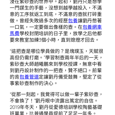
浸在紫砂壺的世界中。起初，劉丹只是想學
一門謀生的手藝，沒想到越學越投入，不滿
意的工序就返工到底，不滿意的壺就打碎重
做。曾經失敗過多次的經歷
包養
讓劉丹憋著
一口氣，一定要做出像樣的壺。在
包養網車
馬費
學校封閉培訓的日子里，放學之后他都
要來教室加練3個小時，直到熄燈才回去。
“這把壺是哪位學員做的？是塊璞玉，天賦很
高但仍需打磨。”學習制壺兩年半后的一天，
紫砂壺大師趙曦鵬來到學校授課，無意中看
到劉丹設計制作的一把壺，贊不絕口。前輩
的肯
包養管道
定讓劉丹備受鼓舞，堅定了從
事紫砂壺制作的決心。
“從那一刻起，我覺得可以做一輩子紫砂壺，
不會換了！”劉丹眼中流露出篤定的自信。
2019年冬天，劉丹從愛德培訓學校陶藝基礎
班畢業，比普通學員提前了足足一年多。