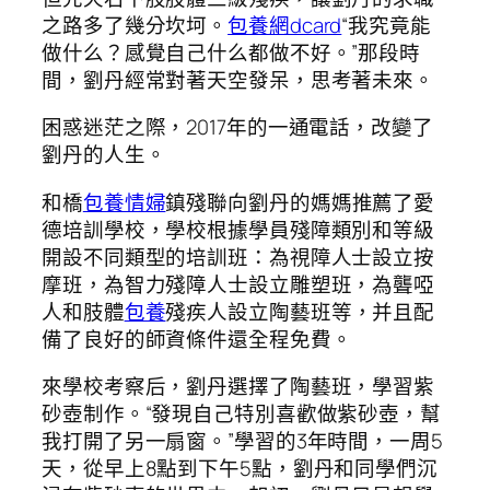
之路多了幾分坎坷。
包養網dcard
“我究竟能
做什么？感覺自己什么都做不好。”那段時
間，劉丹經常對著天空發呆，思考著未來。
困惑迷茫之際，2017年的一通電話，改變了
劉丹的人生。
和橋
包養情婦
鎮殘聯向劉丹的媽媽推薦了愛
德培訓學校，學校根據學員殘障類別和等級
開設不同類型的培訓班：為視障人士設立按
摩班，為智力殘障人士設立雕塑班，為聾啞
人和肢體
包養
殘疾人設立陶藝班等，并且配
備了良好的師資條件還全程免費。
來學校考察后，劉丹選擇了陶藝班，學習紫
砂壺制作。“發現自己特別喜歡做紫砂壺，幫
我打開了另一扇窗。”學習的3年時間，一周5
天，從早上8點到下午5點，劉丹和同學們沉