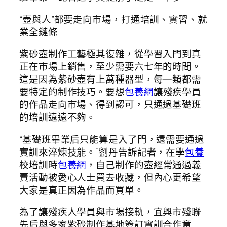
“壺與人”都要走向市場，打通培訓、實習、就
業全鏈條
紫砂壺制作工藝極其復雜，從學習入門到真
正在市場上銷售，至少需要六七年的時間。
這是因為紫砂壺有上萬種器型，每一類都需
要特定的制作技巧。要想
包養網
讓殘疾學員
的作品走向市場、得到認可，只通過基礎班
的培訓遠遠不夠。
“基礎班畢業后只能算是入了門，還需要通過
實訓來淬煉技能。”劉丹告訴記者，在學
包養
校培訓時
包養網
，自己制作的壺經常通過義
賣活動被愛心人士買去收藏，但內心更希望
大家是真正因為作品而買單。
為了讓殘疾人學員與市場接軌，宜興市殘聯
先后與多家紫砂制作基地簽訂實訓合作意