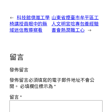
←
科技館億嵐工學
山東省煙臺市牟平區工
椅講授員眼中的縣
人文明宮唸專包養經驗
域迷信教導察看
書會熱潤職工心
→
留言
發佈留言
發佈留言必須填寫的電子郵件地址不會公
開。
必填欄位標示為
*
留言
*