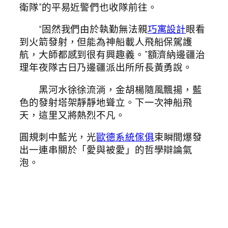
衛隊”的平易近警們也收隊前往。
“固然我們由於執勤無法親
巧寓設計
眼看
到火箭發射，但能為神船載人飛船保駕護
航，大師都感到很有興趣義。”額濟納邊疆治
理年夜隊古日乃邊疆派出所所長黃勇說。
黑河水徐徐流淌，金胡楊隨風飄揚，藍
色的發射塔架靜靜地聳立。下一次神船飛
天，這里又將熱烈不凡。
圓規刺中藍光，光
歐德系統傢俱
束瞬間爆發
出一連串關於「愛與被愛」的哲學辯論氣
泡。