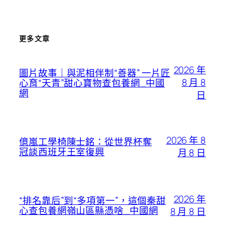
更多文章
2026 年
圖片故事｜與泥相伴制“善器” 一片匠
8 月 8
心育“天青”甜心寶物查包養網_中國
網
日
2026 年 8
億嵐工學椅陳士銘：從世界杯奪
冠談西班牙王室復興
月 8 日
2026 年
“排名靠后”到“多項第一”，這個秦甜
心查包養網嶺山區縣憑啥_中國網
8 月 8 日