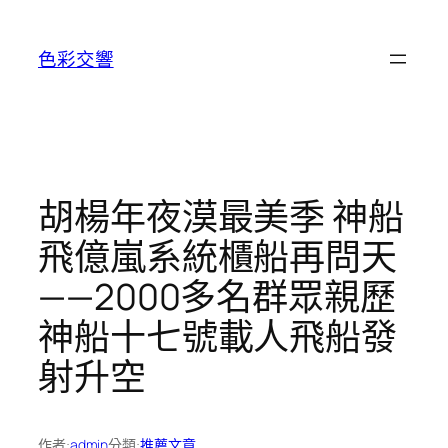
跳
至
色彩交響
主
要
內
容
胡楊年夜漠最美季 神船
飛億嵐系統櫃船再問天
——2000多名群眾親歷
神船十七號載人飛船發
射升空
作者:
admin
分類:
推薦文章