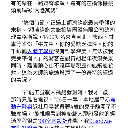
有的聚在一路齊聲歌頌，還有的在攝像機鏡
頭前喝彩“內陸萬歲”……
“這個時節，正遇上額濟納旗最美季候的
末梢。”額濟納旗文旅投資團體無限公司總司
理青格斯說，1400多名來自河北、陜西、甘
肅等省份「牛先生，你的愛缺乏彈性。你的
千紙鶴
人體工學椅
沒有哲學深度，無法被我
完美平衡。」的游客在觀賞胡楊年夜漠美景
同時，離開狼心山不雅摩場親歷神船飛船發
射，這為大師的旅途增添了一份奇特的經過
的事況。
“神船五號載人飛船發射時，我才11歲，
那時只能看電視。”26日一早，本地居平易
電
動升降桌
近杜月亭就帶著4歲的兒子離開了不
雅摩場，“能親眼看到神船載人飛船發射的經
過歷程很是
100室內設計
衝動，我
Standway
電動升降桌
為內陸航天工作點贊！”