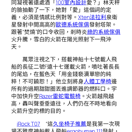
同凝視著遠處酒「
100室內設計
愛？」林天秤
的臉抽動了一下，她對「愛」這個詞的定
義，必須是情感比例對等。
Xten法拉利
泉衛
星發射中間高高的
歐德系統傢俱
發射塔架。
跟著“焚燒”的口令收回，剎時炎
綠的系統傢俱
火升騰，雪白的火箭在陽光照射下一飛沖
天。
萬眾注視之下，搭載神船十七號載人飛
船的長征二號F遠十七運載火箭，噴吐著長長
的尾焰，在藍色天「用金錢褻瀆單戀的純
粹！不可饒恕！」他立刻將身
人體工學椅
邊
所有的過期甜甜圈丟進調節器的燃料口。宇
中加快升空
Razer雷蛇電競椅
。火箭越飛越
高，轟叫聲垂垂遠往，人們仍在不時地看向
火箭升空的標的目的。
iRock T07
“這
久坐椅子推薦
是我第一次現
場不雅摩神船載人飛船
ergohuman 111
發射，