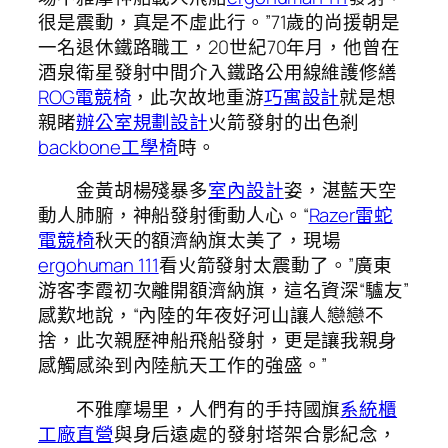
很是震動，真是不虛此行。”71歲的尚援朝是
一名退休鐵路職工，20世紀70年月，他曾在
酒泉衛星發射中間介入鐵路公用線維護修繕
ROG電競椅
，此次故地重游
巧寓設計
就是想
親睹
辦公室規劃設計
火箭發射的出色剎
backbone工學椅
時。
金黃胡楊殘暴多
室內設計
姿，湛藍天空
動人肺腑，神船發射衝動人心。“
Razer雷蛇
電競椅
秋天的額濟納旗太美了，現場
ergohuman 111
看火箭發射太震動了。”廣東
游客李霞初次離開額濟納旗，這名資深“驢友”
感歎地說，“內陸的年夜好河山讓人戀戀不
捨，此次親歷神船飛船發射，更是讓我親身
感觸感染到內陸航天工作的強盛。”
不雅摩場里，人們有的手持國旗
系統櫃
工廠直營
與身后遠處的發射塔架合影紀念，