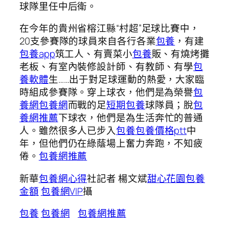
球隊里任中后衛。
在今年的貴州省榕江縣“村超”足球比賽中，
20支參賽隊的球員來自各行各業
包養
，有建
包養app
筑工人、有賣菜小
包養
販、有燒烤攤
老板、有室內裝修設計師、有教師、有學
包
養軟體
生……出于對足球運動的熱愛，大家臨
時組成參賽隊。穿上球衣，他們是為榮譽
包
養網
包養網
而戰的足
短期包養
球隊員；脫
包
養網推薦
下球衣，他們是為生活奔忙的普通
人。雖然很多人已步入
包養
包養價格ptt
中
年，但他們仍在綠蔭場上奮力奔跑，不知疲
倦。
包養網推薦
新華
包養網心得
社記者 楊文斌
甜心花園
包養
金額
包養網VIP
攝
包養
包養網
包養網推薦