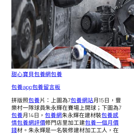
甜心寶貝包養網
包養
包養app
包養留言板
拼版照
包養
片：上圖為7
包養網站
月15日，豐
樂村一隊球員朱永輝在賽場上開球；下圖為7
包養
月14日，
包養網
朱永輝在建材裝
包養感
情
包養網評價
修門店里加工建
包養一個月價
錢
材。朱永輝是一名裝修建材加工工人，在