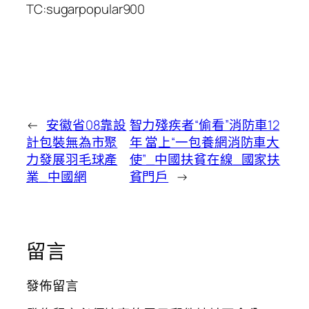
TC:sugarpopular900
←
安徽省08靠設
智力殘疾者“偷看”消防車12
計包裝無為市聚
年 當上“一包養網消防車大
力發展羽毛球產
使”_中國扶貧在線_國家扶
業_中國網
貧門戶
→
留言
發佈留言