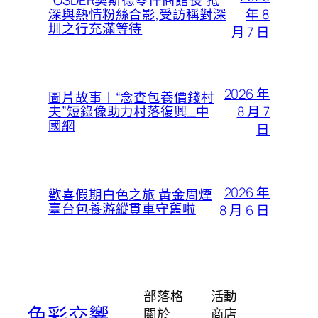
“OSDER奧斯德零件商館長”抵
年 8
深與熱情粉絲合影,受訪稱對深
圳之行充滿等待
月 7 日
2026 年
圖片故事丨“念查包養價錢村
8 月 7
夫”短錄像助力村落復興_中
國網
日
2026 年
歡喜假期白色之旅 黃金周煙
臺台包養游縱貫車守舊啦
8 月 6 日
部落格
活動
色彩交響
關於
商店