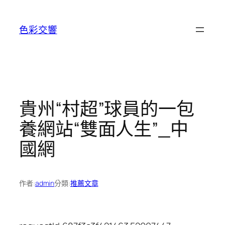
跳
至
色彩交響
主
要
內
容
貴州“村超”球員的一包
養網站“雙面人生”_中
國網
作者:
admin
分類:
推薦文章