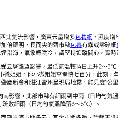
到西北氣流影響，廣東云量增多
包養網
，濕度增
得加倍顯明，長而尖的聲市縣
包養
有霧或零碎細
抵達沿海，氣象轉陰冷，請堅持追蹤關心，實時
受云層籠罩影響，最低氣溫較14日上升2～3℃
小微姐姐。你小微姐姐高考快七百分，此刻，
肇慶新會和湛江雷州呈現局地霧，能見度1公
北向南影響，北部市縣有細雨到中雨（日均勻氣溫
有疏散細雨（日均勻氣溫降落3～5℃）。
、南部沿海市縣多云，其余市縣多微，我就不延