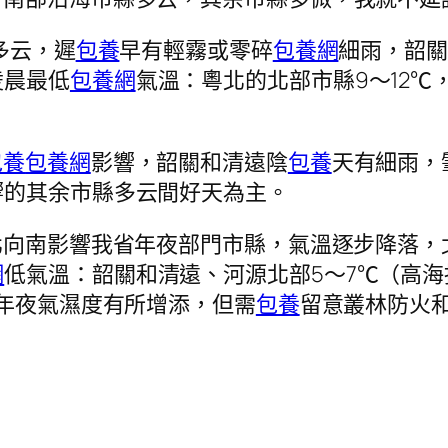
多云，遲
包養
早有輕霧或零碎
包養網
細雨，韶關
凌晨最低
包養網
氣溫：粵北的北部市縣9～12℃，
包養
包養網
影響，韶關和清遠陰
包養
天有細雨，
響的其余市縣多云間好天為主。
北向南影響我省年夜部門市縣，氣溫逐步降落，
網
低氣溫：韶關和清遠、河源北部5～7℃（高海
年夜氣濕度有所增添，但需
包養
留意叢林防火