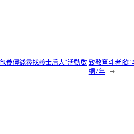
S包養價錢尋找義士后人”活動啟
致敬奮斗者|從“
網7年
→