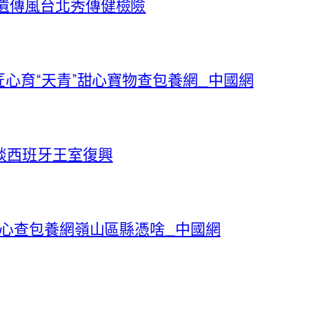
遺傳風台北秀傳健檢險
匠心育“天青”甜心寶物查包養網_中國網
談西班牙王室復興
甜心查包養網嶺山區縣憑啥_中國網