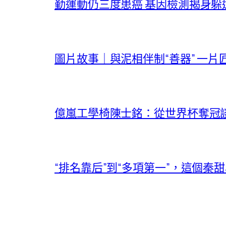
勤運動仍三度患癌 基因檢測揭身躲
圖片故事｜與泥相伴制“善器” 一片
億嵐工學椅陳士銘：從世界杯奪冠
“排名靠后”到“多項第一”，這個秦