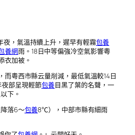
年夜，氣溫持續上升，遲早有輕霧
包養
包養網
雨。18日中等偏強冷空氣影響粵
添衣加被。
，而粵西市縣云量削減，最低氣溫較14日
年夜部呈現輕節
包養
目黑了葉的名聲，一
里以下。
降落6～
包養
8℃），中部市縣有細雨
誤你了
包養網
。」云間好天。