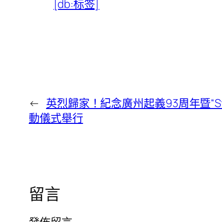
[db:标签]
←
英烈歸家！紀念廣州起義93周年暨“
動儀式舉行
留言
發佈留言