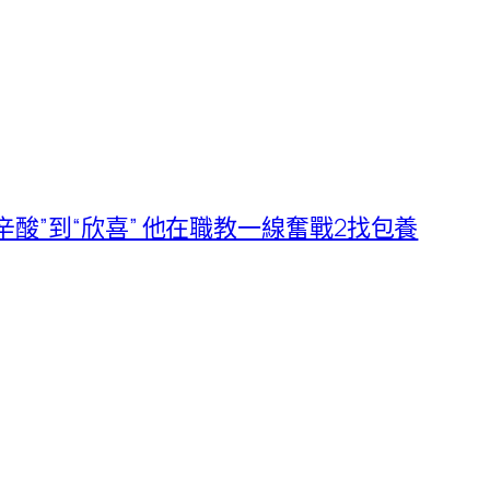
辛酸”到“欣喜” 他在職教一線奮戰2找包養