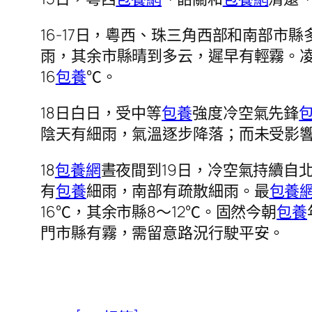
16-17日，粵西、珠三角西部和南部市縣
雨，其余市縣晴到多云，遲早有輕霧。
16
包養
℃。
18日白日，受中等
包養
強度冷空氣先鋒
陰天有細雨，氣溫逐步降落；而未受影
18
包養網
晝夜間到19日，冷空氣持續自
有
包養
細雨，南部有疏散細雨。最
包養
16℃，其余市縣8～12℃。固然今朝
包養
門市縣有霧，需留意路況行駛平安。