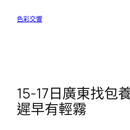
跳
至
色彩交響
主
要
內
容
15-17日廣東找
遲早有輕霧