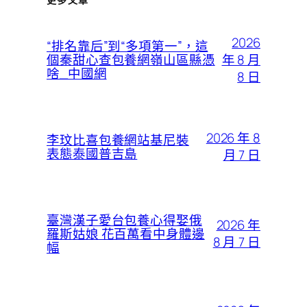
2026
“排名靠后”到“多項第一”，這
年 8 月
個秦甜心查包養網嶺山區縣憑
啥_中國網
8 日
2026 年 8
李玟比喜包養網站基尼裝
表態泰國普吉島
月 7 日
臺灣漢子愛台包養心得娶俄
2026 年
羅斯姑娘 花百萬看中身體邊
8 月 7 日
幅