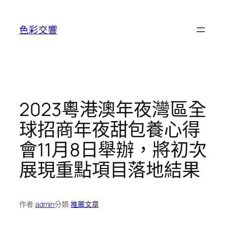
跳
至
色彩交響
主
要
內
容
2023粵港澳年夜灣區全
球招商年夜甜包養心得
會11月8日舉辦，將初次
展現重點項目落地結果
作者:
admin
分類:
推薦文章